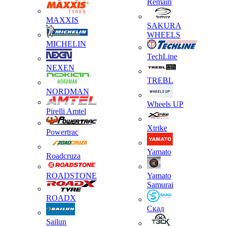
Remain
MAXXIS
SAKURA
WHEELS
MICHELIN
TechLine
NEXEN
TREBL
NORDMAN
Wheels UP
Pirelli Amtel
Xtrike
Powertrac
Yamato
Roadcruza
ROADSTONE
Yamato
Samurai
ROADX
Скад
Sailun