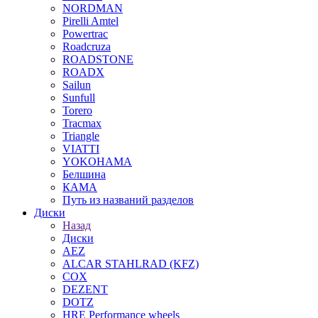
NORDMAN
Pirelli Amtel
Powertrac
Roadcruza
ROADSTONE
ROADX
Sailun
Sunfull
Torero
Tracmax
Triangle
VIATTI
YOKOHAMA
Белшина
КАМА
Путь из названий разделов
Диски
Назад
Диски
AEZ
ALCAR STAHLRAD (KFZ)
COX
DEZENT
DOTZ
HRE Performance wheels