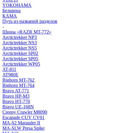
YOKOHAMA
Белшина
КАМА
Путь из названий разделов
-
Шины «RAZR MT-772»
Arctictrekker NP3
Arctictrekker NS3
Arctictrekker NS5
Arctictrekker SP02
Arctictrekker SP05
Arctictrekker WP05
AT-811
AT980E
Bighorn MT-762
Bighorn MT-764
Bravo AT-771
Bravo HP-M3
Bravo HT-770
Bravo UE-168N
Creepy Crawler M8090
Escapade CUV CV01
MA-S2 Marauder II
MA-SLW Presa Spike