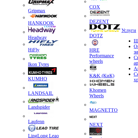
COX
Gripmax
DEZENT
HANKOOK
Услуги
DOTZ
Headway
Ш
О
HiFly
HRE
з
Performance
С
wheels
а
Ikon Tyres
А
С
K&K (КиК)
KUMHO
х
Khomen
LANDSAIL
Wheels
Landspider
MAGNETTO
Laufenn
NEXT
LingLong Leao