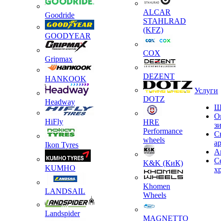
ALCAR
Goodride
STAHLRAD
(KFZ)
GOODYEAR
COX
Gripmax
DEZENT
HANKOOK
Услуги
DOTZ
Headway
Ш
О
HiFly
HRE
з
Performance
С
wheels
а
Ikon Tyres
А
С
K&K (КиК)
KUMHO
х
Khomen
LANDSAIL
Wheels
Landspider
MAGNETTO