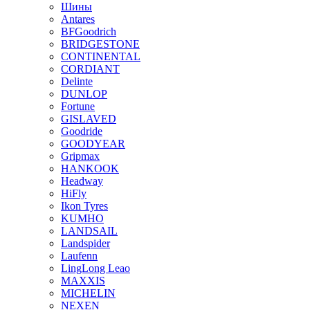
Шины
Antares
BFGoodrich
BRIDGESTONE
CONTINENTAL
CORDIANT
Delinte
DUNLOP
Fortune
GISLAVED
Goodride
GOODYEAR
Gripmax
HANKOOK
Headway
HiFly
Ikon Tyres
KUMHO
LANDSAIL
Landspider
Laufenn
LingLong Leao
MAXXIS
MICHELIN
NEXEN