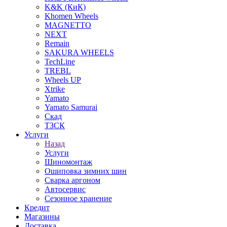
K&K (КиК)
Khomen Wheels
MAGNETTO
NEXT
Remain
SAKURA WHEELS
TechLine
TREBL
Wheels UP
Xtrike
Yamato
Yamato Samurai
Скад
ТЗСК
Услуги
Назад
Услуги
Шиномонтаж
Ошиповка зимних шин
Сварка аргоном
Автосервис
Сезонное хранение
Кредит
Магазины
Доставка