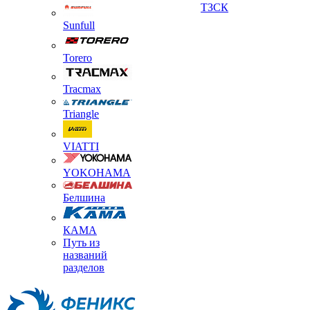
ТЗСК
Sunfull
Torero
Tracmax
Triangle
VIATTI
YOKOHAMA
Белшина
КАМА
Путь из
названий
разделов