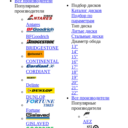
Все производители
Подбор дисков
Популярные
Каталог дисков
производители
Подбор по
параметрам
Antares
Тип диска
Литые диски
Стальные диски
BFGoodrich
Диаметр обода
13"
BRIDGESTONE
14"
15"
CONTINENTAL
16"
17"
CORDIANT
18"
19"
20"
Delinte
21"
22"
DUNLOP
Все производители
Популярные
производители
Fortune
AEZ
GISLAVED