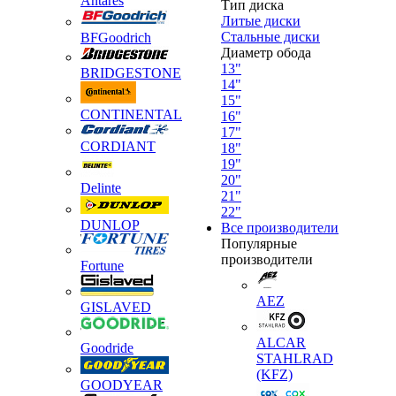
Antares
Тип диска
Литые диски
Стальные диски
BFGoodrich
Диаметр обода
13"
BRIDGESTONE
14"
15"
CONTINENTAL
16"
17"
CORDIANT
18"
19"
20"
Delinte
21"
22"
DUNLOP
Все производители
Популярные
производители
Fortune
AEZ
GISLAVED
ALCAR
Goodride
STAHLRAD
(KFZ)
GOODYEAR