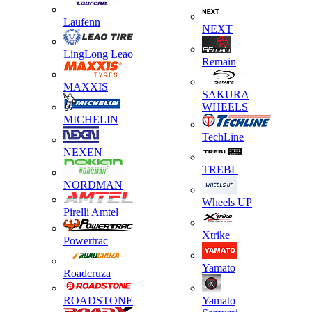
Laufenn
NEXT
LingLong Leao
Remain
MAXXIS
SAKURA
WHEELS
MICHELIN
TechLine
NEXEN
TREBL
NORDMAN
Wheels UP
Pirelli Amtel
Xtrike
Powertrac
Yamato
Roadcruza
ROADSTONE
Yamato