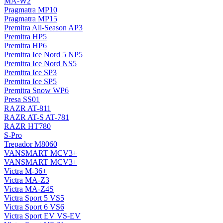
MA-W2
Pragmatra MP10
Pragmatra MP15
Premitra All-Season AP3
Premitra HP5
Premitra HP6
Premitra Ice Nord 5 NP5
Premitra Ice Nord NS5
Premitra Ice SP3
Premitra Ice SP5
Premitra Snow WP6
Presa SS01
RAZR AT-811
RAZR AT-S AT-781
RAZR HT780
S-Pro
Trepador M8060
VANSMART MCV3+
VANSMART MCV3+
Victra M-36+
Victra MA-Z3
Victra MA-Z4S
Victra Sport 5 VS5
Victra Sport 6 VS6
Victra Sport EV VS-EV