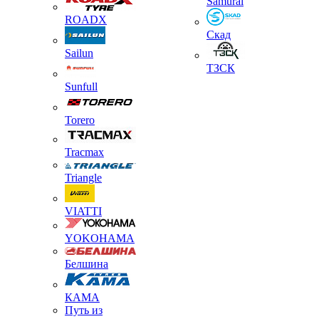
Samurai
ROADX
Скад
Sailun
ТЗСК
Sunfull
Torero
Tracmax
Triangle
VIATTI
YOKOHAMA
Белшина
КАМА
Путь из