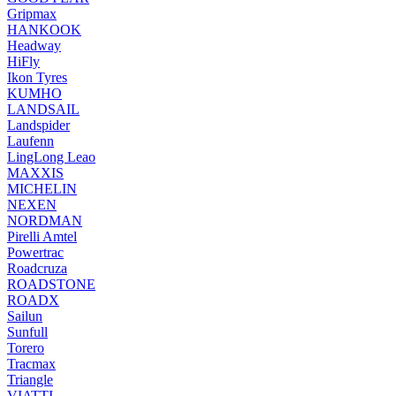
Gripmax
HANKOOK
Headway
HiFly
Ikon Tyres
KUMHO
LANDSAIL
Landspider
Laufenn
LingLong Leao
MAXXIS
MICHELIN
NEXEN
NORDMAN
Pirelli Amtel
Powertrac
Roadcruza
ROADSTONE
ROADX
Sailun
Sunfull
Torero
Tracmax
Triangle
VIATTI