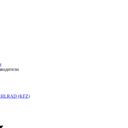
и
зводители
HLRAD (KFZ)