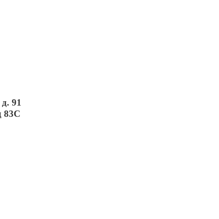
д. 91
д 83С