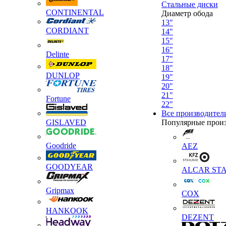
Стальные диски
CONTINENTAL
Диаметр обода
13"
CORDIANT
14"
15"
16"
Delinte
17"
18"
DUNLOP
19"
20"
21"
Fortune
22"
Все производител
GISLAVED
Популярные прои
Goodride
AEZ
GOODYEAR
ALCAR STA
Gripmax
COX
HANKOOK
DEZENT