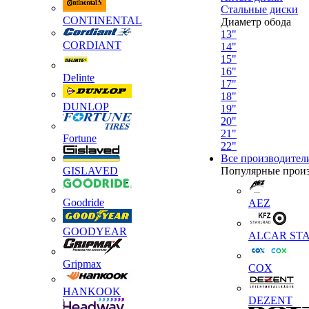
Стальные диски
CONTINENTAL
Диаметр обода
13"
CORDIANT
14"
15"
16"
Delinte
17"
18"
DUNLOP
19"
20"
21"
Fortune
22"
Все производител
GISLAVED
Популярные прои
Goodride
AEZ
GOODYEAR
ALCAR STA
Gripmax
COX
HANKOOK
DEZENT