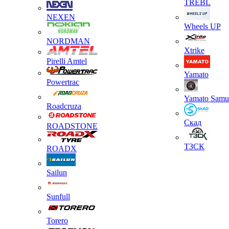
TREBL
NEXEN
Wheels UP
NORDMAN
Xtrike
Pirelli Amtel
Yamato
Powertrac
Yamato Samu
Roadcruza
Скад
ROADSTONE
ТЗСК
ROADX
Sailun
Sunfull
Torero