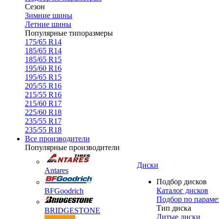
Сезон
Зимние шины
Летние шины
Популярные типоразмеры
175/65 R14
185/65 R14
185/65 R15
195/60 R16
195/65 R15
205/55 R16
215/55 R16
215/60 R17
225/60 R18
235/55 R17
235/55 R18
Все производители
Популярные производители
Диски
Antares
Подбор дисков
Каталог дисков
BFGoodrich
Подбор по параме
Тип диска
BRIDGESTONE
Литые диски