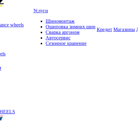
Услуги
Шиномонтаж
ance wheels
Ошиповка зимних шин
Кредит
Магазины
Сварка аргоном
Автосервис
Сезонное хранение
els
O
HEELS