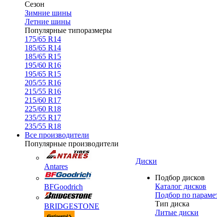
Сезон
Зимние шины
Летние шины
Популярные типоразмеры
175/65 R14
185/65 R14
185/65 R15
195/60 R16
195/65 R15
205/55 R16
215/55 R16
215/60 R17
225/60 R18
235/55 R17
235/55 R18
Все производители
Популярные производители
Диски
Antares
Подбор дисков
Каталог дисков
BFGoodrich
Подбор по параме
Тип диска
BRIDGESTONE
Литые диски