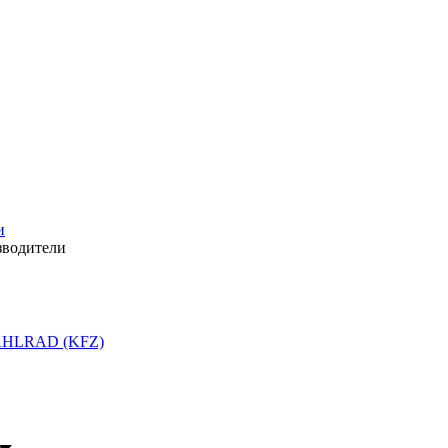
и
зводители
HLRAD (KFZ)