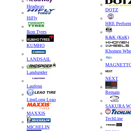
Headway
DOTZ
HiFly
HRE Perform
Ikon Tyres
K&K (КиК)
KUMHO
Khomen Whe
LANDSAIL
MAGNETT
Landspider
NEXT
Laufenn
Remain
LingLong Leao
SAKURA W
MAXXIS
TechLine
MICHELIN