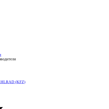
и
зводители
HLRAD (KFZ)