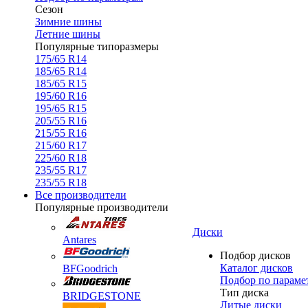
Сезон
Зимние шины
Летние шины
Популярные типоразмеры
175/65 R14
185/65 R14
185/65 R15
195/60 R16
195/65 R15
205/55 R16
215/55 R16
215/60 R17
225/60 R18
235/55 R17
235/55 R18
Все производители
Популярные производители
Диски
Antares
Подбор дисков
Каталог дисков
BFGoodrich
Подбор по параме
Тип диска
BRIDGESTONE
Литые диски