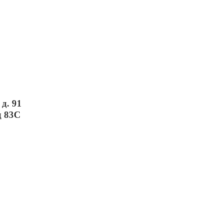
д. 91
д 83С