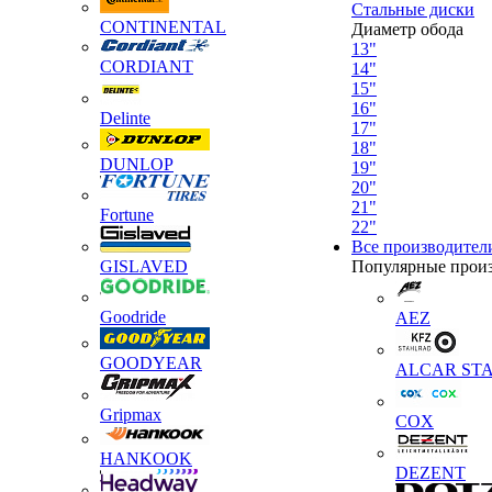
Стальные диски
CONTINENTAL
Диаметр обода
13"
CORDIANT
14"
15"
16"
Delinte
17"
18"
DUNLOP
19"
20"
21"
Fortune
22"
Все производител
GISLAVED
Популярные прои
Goodride
AEZ
GOODYEAR
ALCAR STA
Gripmax
COX
HANKOOK
DEZENT