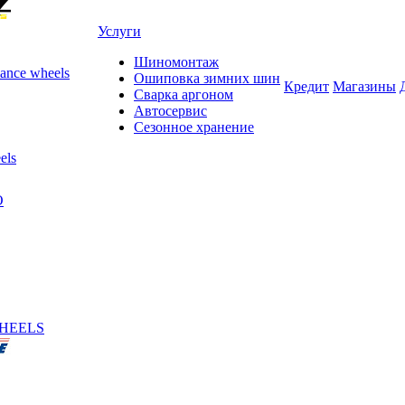
Услуги
Шиномонтаж
ance wheels
Ошиповка зимних шин
Кредит
Магазины
Сварка аргоном
Автосервис
Сезонное хранение
els
O
HEELS