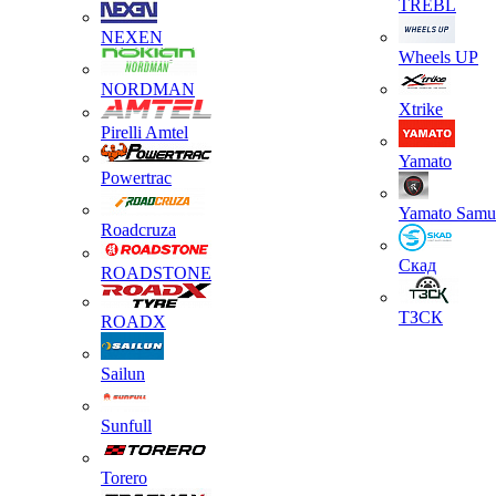
TREBL
NEXEN
Wheels UP
NORDMAN
Xtrike
Pirelli Amtel
Yamato
Powertrac
Yamato Samu
Roadcruza
Скад
ROADSTONE
ТЗСК
ROADX
Sailun
Sunfull
Torero