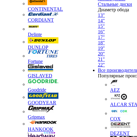
Стальные диски
CONTINENTAL
Диаметр обода
13"
CORDIANT
14"
15"
16"
Delinte
17"
18"
DUNLOP
19"
20"
21"
Fortune
22"
Все производител
GISLAVED
Популярные прои
Goodride
AEZ
GOODYEAR
ALCAR STA
Gripmax
COX
HANKOOK
DEZENT