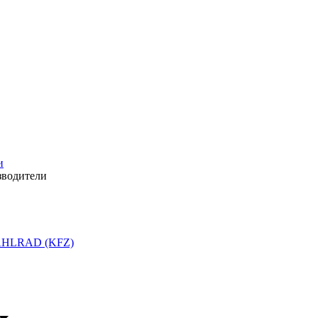
и
зводители
HLRAD (KFZ)