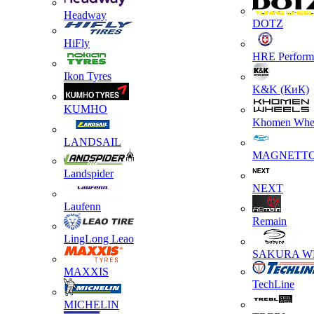
Headway
DOTZ
HiFly
HRE Perform
Ikon Tyres
K&K (КиК)
KUMHO
Khomen Whe
LANDSAIL
MAGNETT
Landspider
NEXT
Laufenn
Remain
LingLong Leao
SAKURA W
MAXXIS
TechLine
MICHELIN