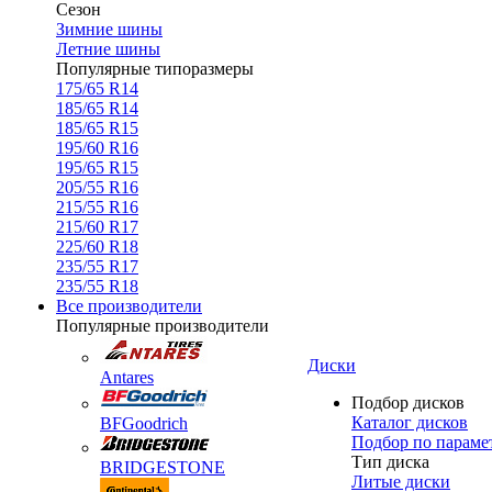
Сезон
Зимние шины
Летние шины
Популярные типоразмеры
175/65 R14
185/65 R14
185/65 R15
195/60 R16
195/65 R15
205/55 R16
215/55 R16
215/60 R17
225/60 R18
235/55 R17
235/55 R18
Все производители
Популярные производители
Диски
Antares
Подбор дисков
Каталог дисков
BFGoodrich
Подбор по параме
Тип диска
BRIDGESTONE
Литые диски