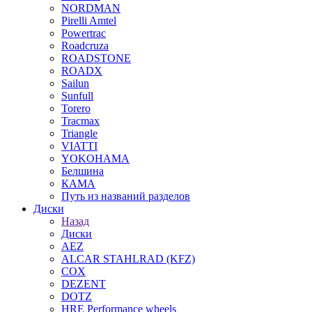
NORDMAN
Pirelli Amtel
Powertrac
Roadcruza
ROADSTONE
ROADX
Sailun
Sunfull
Torero
Tracmax
Triangle
VIATTI
YOKOHAMA
Белшина
КАМА
Путь из названий разделов
Диски
Назад
Диски
AEZ
ALCAR STAHLRAD (KFZ)
COX
DEZENT
DOTZ
HRE Performance wheels