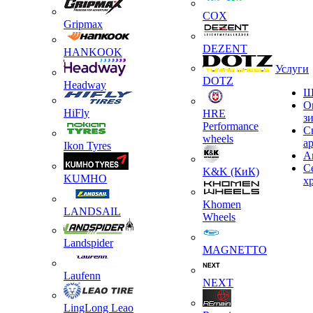
COX
Gripmax
DEZENT
HANKOOK
Услуги
DOTZ
Headway
Ш
О
HiFly
HRE
з
Performance
С
wheels
а
Ikon Tyres
А
С
K&K (КиК)
KUMHO
х
Khomen
LANDSAIL
Wheels
Landspider
MAGNETTO
Laufenn
NEXT
LingLong Leao