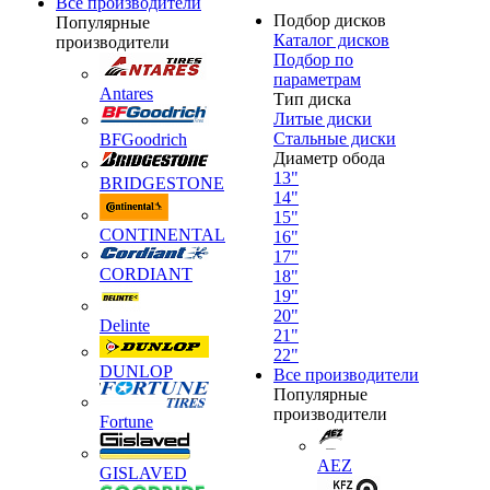
Все производители
Подбор дисков
Популярные
Каталог дисков
производители
Подбор по
параметрам
Antares
Тип диска
Литые диски
Стальные диски
BFGoodrich
Диаметр обода
13"
BRIDGESTONE
14"
15"
CONTINENTAL
16"
17"
CORDIANT
18"
19"
20"
Delinte
21"
22"
DUNLOP
Все производители
Популярные
производители
Fortune
AEZ
GISLAVED