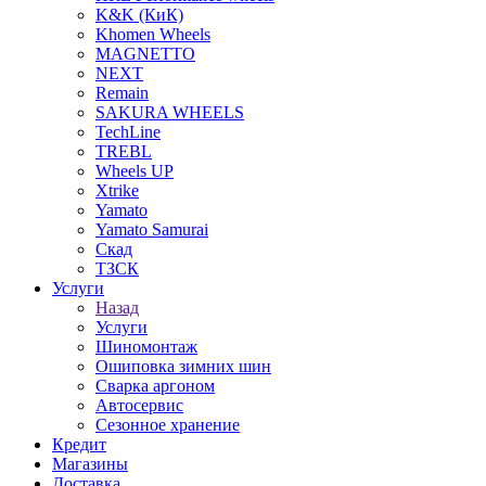
K&K (КиК)
Khomen Wheels
MAGNETTO
NEXT
Remain
SAKURA WHEELS
TechLine
TREBL
Wheels UP
Xtrike
Yamato
Yamato Samurai
Скад
ТЗСК
Услуги
Назад
Услуги
Шиномонтаж
Ошиповка зимних шин
Сварка аргоном
Автосервис
Сезонное хранение
Кредит
Магазины
Доставка