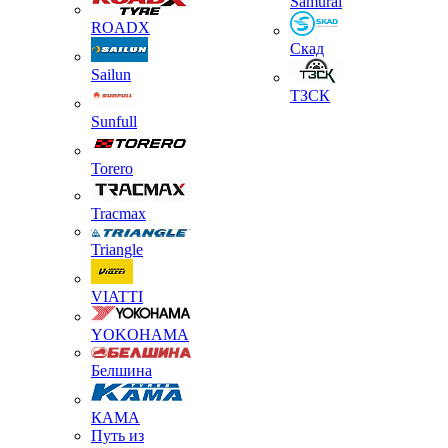
Samurai
ROADX
Скад
Sailun
ТЗСК
Sunfull
Torero
Tracmax
Triangle
VIATTI
YOKOHAMA
Белшина
КАМА
Путь из