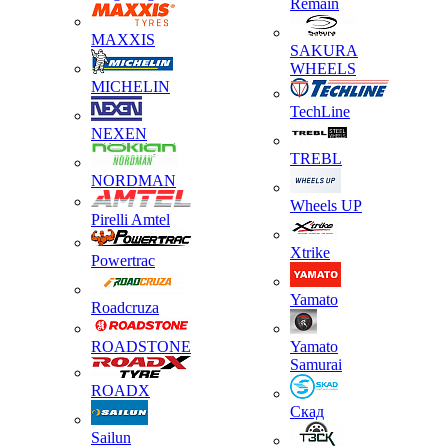
Remain
MAXXIS
SAKURA
WHEELS
MICHELIN
TechLine
NEXEN
TREBL
NORDMAN
Wheels UP
Pirelli Amtel
Xtrike
Powertrac
Yamato
Roadcruza
ROADSTONE
Yamato
Samurai
ROADX
Скад
Sailun