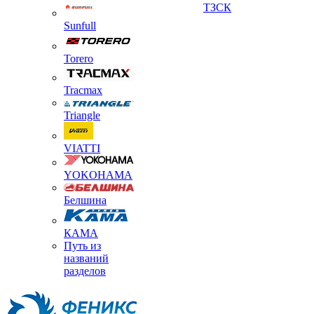
ТЗСК
Sunfull
Torero
Tracmax
Triangle
VIATTI
YOKOHAMA
Белшина
КАМА
Путь из
названий
разделов