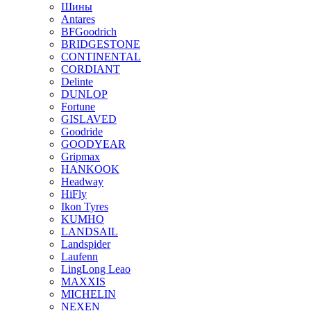
Шины
Antares
BFGoodrich
BRIDGESTONE
CONTINENTAL
CORDIANT
Delinte
DUNLOP
Fortune
GISLAVED
Goodride
GOODYEAR
Gripmax
HANKOOK
Headway
HiFly
Ikon Tyres
KUMHO
LANDSAIL
Landspider
Laufenn
LingLong Leao
MAXXIS
MICHELIN
NEXEN