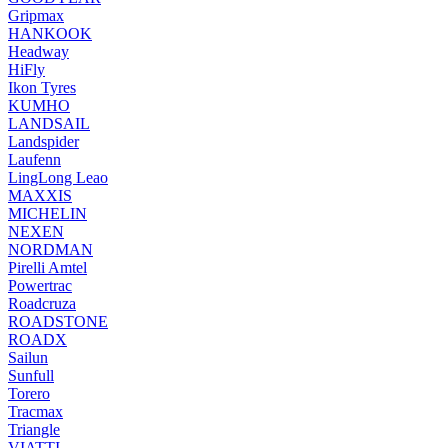
Gripmax
HANKOOK
Headway
HiFly
Ikon Tyres
KUMHO
LANDSAIL
Landspider
Laufenn
LingLong Leao
MAXXIS
MICHELIN
NEXEN
NORDMAN
Pirelli Amtel
Powertrac
Roadcruza
ROADSTONE
ROADX
Sailun
Sunfull
Torero
Tracmax
Triangle
VIATTI