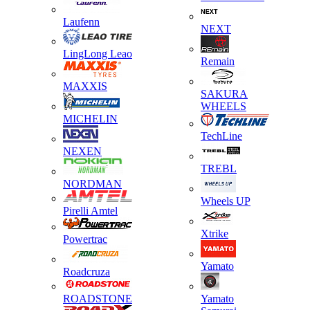
Laufenn
NEXT
LingLong Leao
Remain
MAXXIS
SAKURA
WHEELS
MICHELIN
TechLine
NEXEN
TREBL
NORDMAN
Wheels UP
Pirelli Amtel
Xtrike
Powertrac
Yamato
Roadcruza
ROADSTONE
Yamato