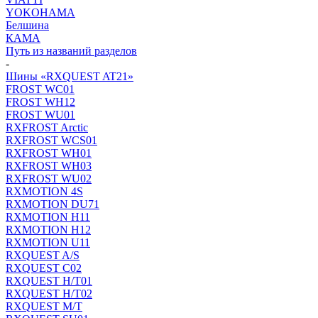
YOKOHAMA
Белшина
КАМА
Путь из названий разделов
-
Шины «RXQUEST AT21»
FROST WC01
FROST WH12
FROST WU01
RXFROST Arctic
RXFROST WCS01
RXFROST WH01
RXFROST WH03
RXFROST WU02
RXMOTION 4S
RXMOTION DU71
RXMOTION H11
RXMOTION H12
RXMOTION U11
RXQUEST A/S
RXQUEST C02
RXQUEST H/T01
RXQUEST H/T02
RXQUEST M/T