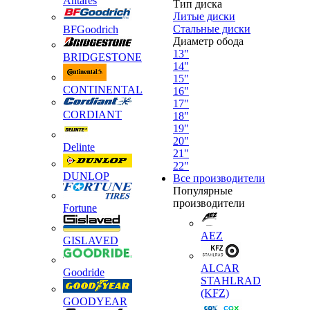
Antares
Тип диска
Литые диски
Стальные диски
BFGoodrich
Диаметр обода
13"
BRIDGESTONE
14"
15"
CONTINENTAL
16"
17"
CORDIANT
18"
19"
20"
Delinte
21"
22"
DUNLOP
Все производители
Популярные
производители
Fortune
AEZ
GISLAVED
ALCAR
Goodride
STAHLRAD
(KFZ)
GOODYEAR