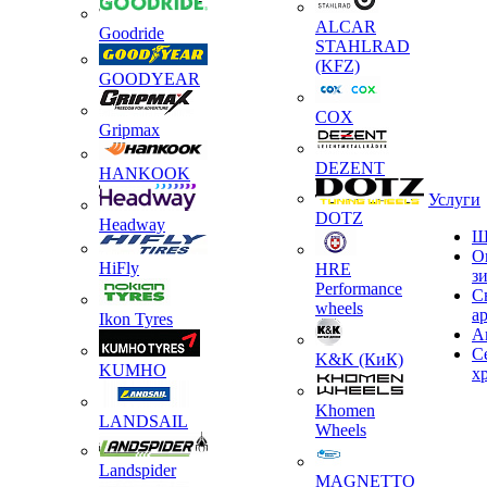
ALCAR
Goodride
STAHLRAD
(KFZ)
GOODYEAR
COX
Gripmax
DEZENT
HANKOOK
Услуги
DOTZ
Headway
Ш
О
HiFly
HRE
з
Performance
С
wheels
а
Ikon Tyres
А
С
K&K (КиК)
KUMHO
х
Khomen
LANDSAIL
Wheels
Landspider
MAGNETTO