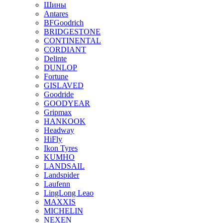
Шины
Antares
BFGoodrich
BRIDGESTONE
CONTINENTAL
CORDIANT
Delinte
DUNLOP
Fortune
GISLAVED
Goodride
GOODYEAR
Gripmax
HANKOOK
Headway
HiFly
Ikon Tyres
KUMHO
LANDSAIL
Landspider
Laufenn
LingLong Leao
MAXXIS
MICHELIN
NEXEN