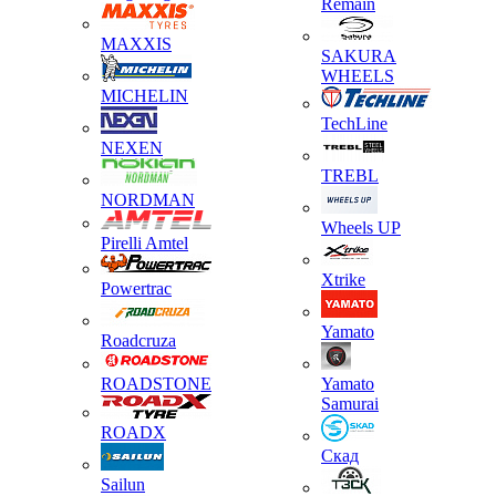
Remain
MAXXIS
SAKURA
WHEELS
MICHELIN
TechLine
NEXEN
TREBL
NORDMAN
Wheels UP
Pirelli Amtel
Xtrike
Powertrac
Yamato
Roadcruza
ROADSTONE
Yamato
Samurai
ROADX
Скад
Sailun