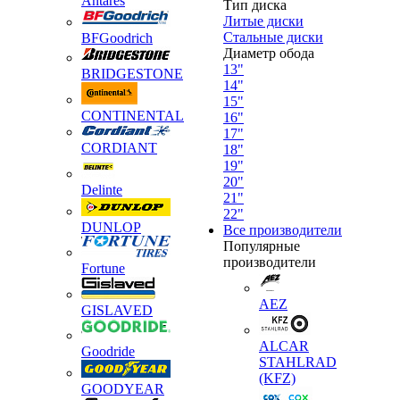
Antares
Тип диска
Литые диски
Стальные диски
BFGoodrich
Диаметр обода
13"
BRIDGESTONE
14"
15"
CONTINENTAL
16"
17"
CORDIANT
18"
19"
20"
Delinte
21"
22"
DUNLOP
Все производители
Популярные
производители
Fortune
AEZ
GISLAVED
ALCAR
Goodride
STAHLRAD
(KFZ)
GOODYEAR