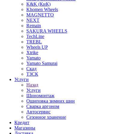
K&K (КиК)
Khomen Wheels
MAGNETTO
NEXT
Remain
SAKURA WHEELS
TechLine
TREBL
Wheels UP
Xtrike
Yamato
Yamato Samurai
Скад
ТЗСК
Услуги
Назад
Услуги
Шиномонтаж
Ошиповка зимних шин
Сварка аргоном
Автосервис
Сезонное хранение
Кредит
Магазины
Доставка