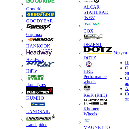
ALCAR
Goodride
STAHLRAD
(KFZ)
GOODYEAR
COX
Gripmax
DEZENT
HANKOOK
Услуги
DOTZ
Headway
Ш
О
HiFly
HRE
з
Performance
С
wheels
а
Ikon Tyres
А
С
K&K (КиК)
KUMHO
х
Khomen
LANDSAIL
Wheels
Landspider
MAGNETTO