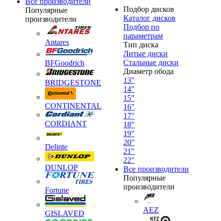
Все производители
Подбор дисков
Популярные
Каталог дисков
производители
Подбор по
параметрам
Antares
Тип диска
Литые диски
Стальные диски
BFGoodrich
Диаметр обода
13"
BRIDGESTONE
14"
15"
CONTINENTAL
16"
17"
CORDIANT
18"
19"
20"
Delinte
21"
22"
DUNLOP
Все производители
Популярные
производители
Fortune
AEZ
GISLAVED