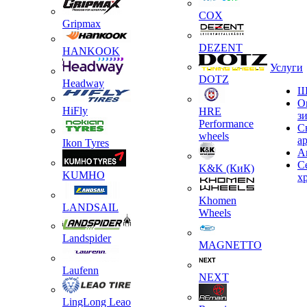
COX
Gripmax
DEZENT
HANKOOK
Услуги
DOTZ
Headway
Ш
О
HiFly
HRE
з
Performance
С
wheels
а
Ikon Tyres
А
С
K&K (КиК)
KUMHO
х
Khomen
LANDSAIL
Wheels
Landspider
MAGNETTO
Laufenn
NEXT
LingLong Leao