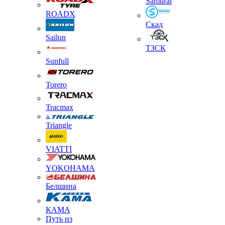
Samurai
ROADX
Скад
Sailun
ТЗСК
Sunfull
Torero
Tracmax
Triangle
VIATTI
YOKOHAMA
Белшина
КАМА
Путь из