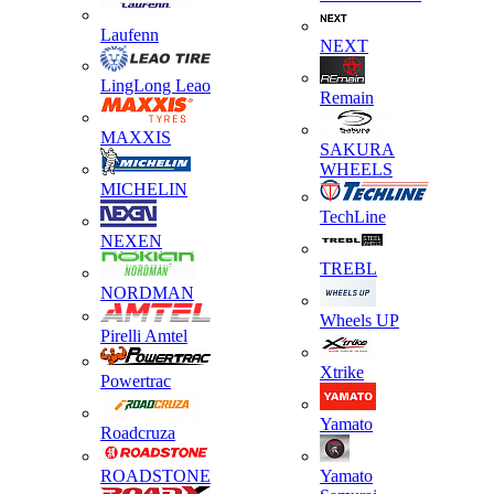
Laufenn
NEXT
LingLong Leao
Remain
MAXXIS
SAKURA
WHEELS
MICHELIN
TechLine
NEXEN
TREBL
NORDMAN
Wheels UP
Pirelli Amtel
Xtrike
Powertrac
Yamato
Roadcruza
ROADSTONE
Yamato