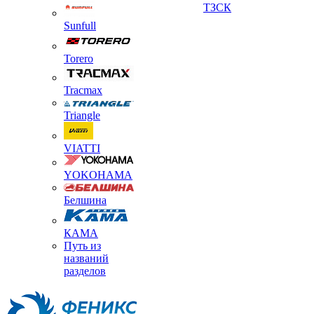
ТЗСК
Sunfull
Torero
Tracmax
Triangle
VIATTI
YOKOHAMA
Белшина
КАМА
Путь из
названий
разделов