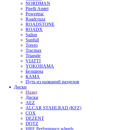
NORDMAN
Pirelli Amtel
Powertrac
Roadcruza
ROADSTONE
ROADX
Sailun
Sunfull
Torero
Tracmax
Triangle
VIATTI
YOKOHAMA
Белшина
КАМА
Путь из названий разделов
Диски
Назад
Диски
AEZ
ALCAR STAHLRAD (KFZ)
COX
DEZENT
DOTZ
HRE Performance wheels