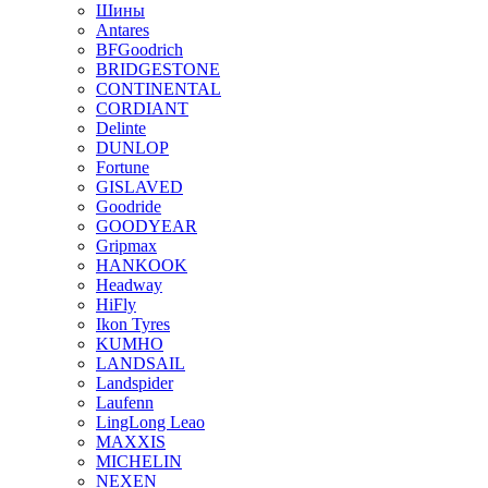
Шины
Antares
BFGoodrich
BRIDGESTONE
CONTINENTAL
CORDIANT
Delinte
DUNLOP
Fortune
GISLAVED
Goodride
GOODYEAR
Gripmax
HANKOOK
Headway
HiFly
Ikon Tyres
KUMHO
LANDSAIL
Landspider
Laufenn
LingLong Leao
MAXXIS
MICHELIN
NEXEN