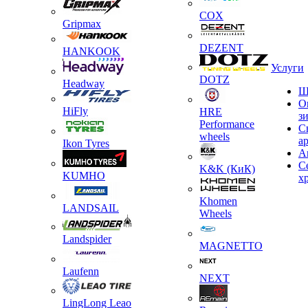
COX
Gripmax
DEZENT
HANKOOK
Услуги
DOTZ
Headway
Ш
О
HiFly
HRE
з
Performance
С
wheels
а
Ikon Tyres
А
С
K&K (КиК)
KUMHO
х
Khomen
LANDSAIL
Wheels
Landspider
MAGNETTO
Laufenn
NEXT
LingLong Leao