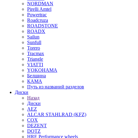
NORDMAN
Pirelli Amtel
Powertrac
Roadcruza
ROADSTONE
ROADX
Sailun
Sunfull
Torero
Tracmax
Triangle
VIATTI
YOKOHAMA
Белшина
КАМА
Путь из названий разделов
Диски
Назад
Диски
AEZ
ALCAR STAHLRAD (KFZ)
COX
DEZENT
DOTZ
HRE Performance wheels