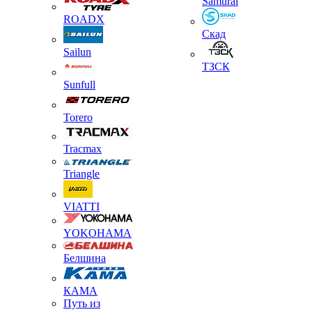
Samurai
ROADX
Скад
Sailun
ТЗСК
Sunfull
Torero
Tracmax
Triangle
VIATTI
YOKOHAMA
Белшина
КАМА
Путь из