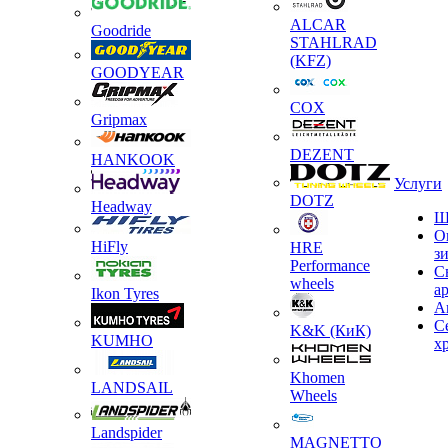
ALCAR
Goodride
STAHLRAD
(KFZ)
GOODYEAR
COX
Gripmax
DEZENT
HANKOOK
Услуги
DOTZ
Headway
Ш
О
HiFly
HRE
з
Performance
С
wheels
а
Ikon Tyres
А
С
K&K (КиК)
KUMHO
х
Khomen
LANDSAIL
Wheels
Landspider
MAGNETTO