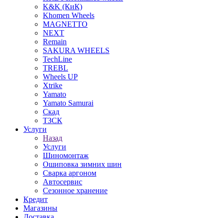
K&K (КиК)
Khomen Wheels
MAGNETTO
NEXT
Remain
SAKURA WHEELS
TechLine
TREBL
Wheels UP
Xtrike
Yamato
Yamato Samurai
Скад
ТЗСК
Услуги
Назад
Услуги
Шиномонтаж
Ошиповка зимних шин
Сварка аргоном
Автосервис
Сезонное хранение
Кредит
Магазины
Доставка