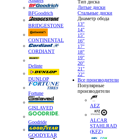
Antares
Тип диска
Литые диски
Стальные диски
BFGoodrich
Диаметр обода
13"
BRIDGESTONE
14"
15"
CONTINENTAL
16"
17"
CORDIANT
18"
19"
20"
Delinte
21"
22"
DUNLOP
Все производители
Популярные
производители
Fortune
AEZ
GISLAVED
ALCAR
Goodride
STAHLRAD
(KFZ)
GOODYEAR