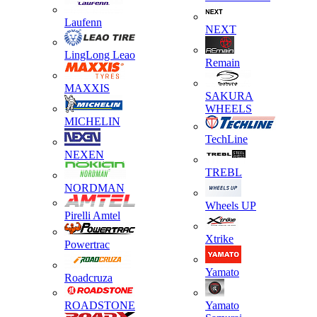
Laufenn
NEXT
LingLong Leao
Remain
MAXXIS
SAKURA
WHEELS
MICHELIN
TechLine
NEXEN
TREBL
NORDMAN
Wheels UP
Pirelli Amtel
Xtrike
Powertrac
Yamato
Roadcruza
ROADSTONE
Yamato