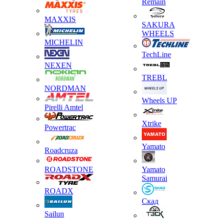
Remain
MAXXIS
SAKURA
WHEELS
MICHELIN
TechLine
NEXEN
TREBL
NORDMAN
Wheels UP
Pirelli Amtel
Xtrike
Powertrac
Yamato
Roadcruza
ROADSTONE
Yamato
Samurai
ROADX
Скад
Sailun