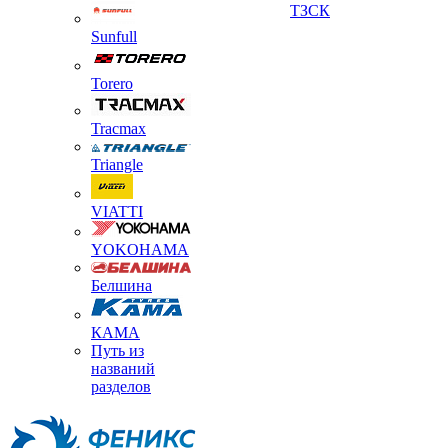
ТЗСК
Sunfull
Torero
Tracmax
Triangle
VIATTI
YOKOHAMA
Белшина
КАМА
Путь из
названий
разделов