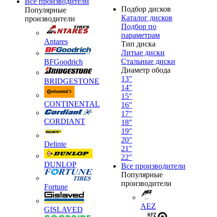
Все производители
Подбор дисков
Популярные
Каталог дисков
производители
Подбор по
параметрам
Antares
Тип диска
Литые диски
Стальные диски
BFGoodrich
Диаметр обода
13"
BRIDGESTONE
14"
15"
CONTINENTAL
16"
17"
CORDIANT
18"
19"
20"
Delinte
21"
22"
DUNLOP
Все производители
Популярные
производители
Fortune
AEZ
GISLAVED