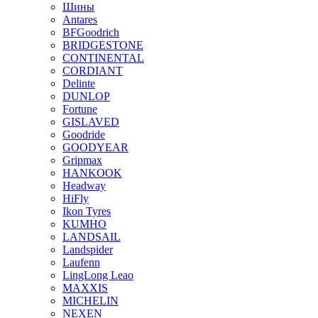
Шины
Antares
BFGoodrich
BRIDGESTONE
CONTINENTAL
CORDIANT
Delinte
DUNLOP
Fortune
GISLAVED
Goodride
GOODYEAR
Gripmax
HANKOOK
Headway
HiFly
Ikon Tyres
KUMHO
LANDSAIL
Landspider
Laufenn
LingLong Leao
MAXXIS
MICHELIN
NEXEN