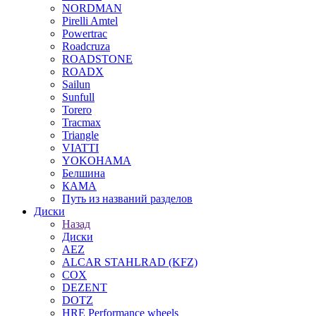
NORDMAN
Pirelli Amtel
Powertrac
Roadcruza
ROADSTONE
ROADX
Sailun
Sunfull
Torero
Tracmax
Triangle
VIATTI
YOKOHAMA
Белшина
КАМА
Путь из названий разделов
Диски
Назад
Диски
AEZ
ALCAR STAHLRAD (KFZ)
COX
DEZENT
DOTZ
HRE Performance wheels