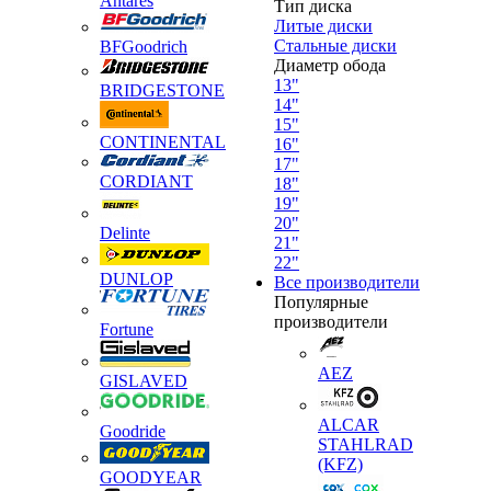
Antares
Тип диска
Литые диски
Стальные диски
BFGoodrich
Диаметр обода
13"
BRIDGESTONE
14"
15"
CONTINENTAL
16"
17"
CORDIANT
18"
19"
20"
Delinte
21"
22"
DUNLOP
Все производители
Популярные
производители
Fortune
AEZ
GISLAVED
ALCAR
Goodride
STAHLRAD
(KFZ)
GOODYEAR