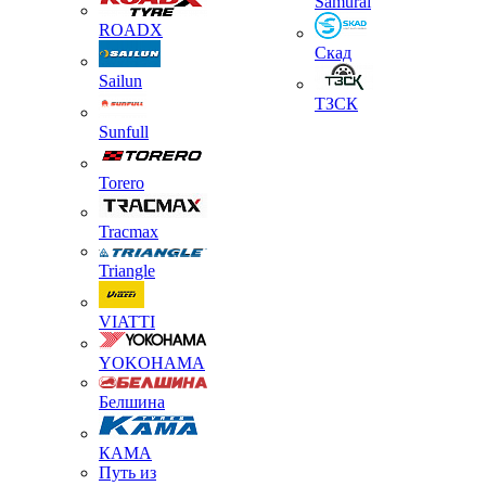
Samurai
ROADX
Скад
Sailun
ТЗСК
Sunfull
Torero
Tracmax
Triangle
VIATTI
YOKOHAMA
Белшина
КАМА
Путь из