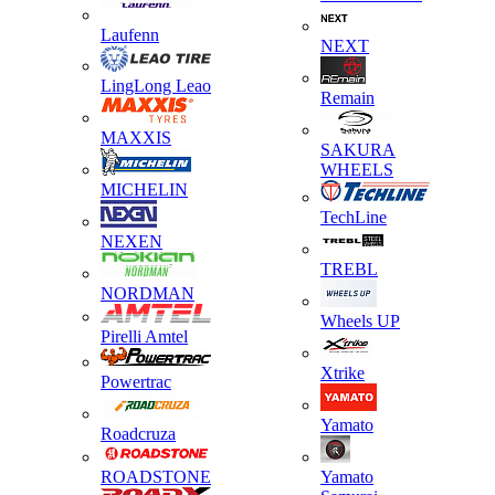
Laufenn
NEXT
LingLong Leao
Remain
MAXXIS
SAKURA
WHEELS
MICHELIN
TechLine
NEXEN
TREBL
NORDMAN
Wheels UP
Pirelli Amtel
Xtrike
Powertrac
Yamato
Roadcruza
ROADSTONE
Yamato