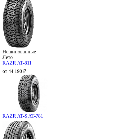
Нешипованные
Лето
RAZR AT-811
от
44 190
₽
RAZR AT-S AT-781