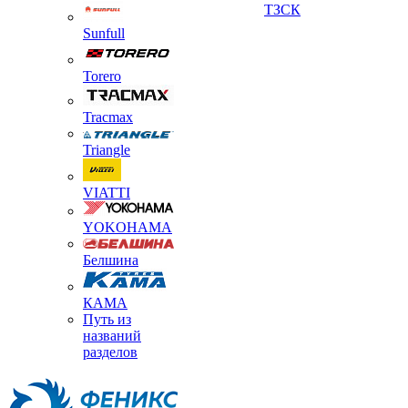
ТЗСК
Sunfull
Torero
Tracmax
Triangle
VIATTI
YOKOHAMA
Белшина
КАМА
Путь из
названий
разделов