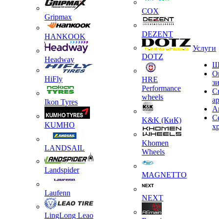
COX
Gripmax
DEZENT
HANKOOK
Услуги
DOTZ
Headway
Ш
О
HiFly
HRE
з
Performance
С
wheels
а
Ikon Tyres
А
С
K&K (КиК)
KUMHO
х
Khomen
LANDSAIL
Wheels
Landspider
MAGNETTO
Laufenn
NEXT
LingLong Leao