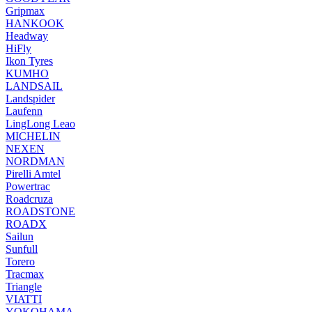
Gripmax
HANKOOK
Headway
HiFly
Ikon Tyres
KUMHO
LANDSAIL
Landspider
Laufenn
LingLong Leao
MICHELIN
NEXEN
NORDMAN
Pirelli Amtel
Powertrac
Roadcruza
ROADSTONE
ROADX
Sailun
Sunfull
Torero
Tracmax
Triangle
VIATTI
YOKOHAMA