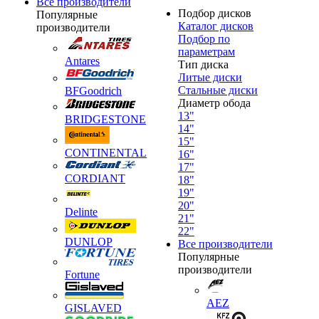
Все производители
Подбор дисков
Популярные
Каталог дисков
производители
Подбор по
параметрам
Antares
Тип диска
Литые диски
Стальные диски
BFGoodrich
Диаметр обода
13"
BRIDGESTONE
14"
15"
CONTINENTAL
16"
17"
CORDIANT
18"
19"
20"
Delinte
21"
22"
DUNLOP
Все производители
Популярные
производители
Fortune
AEZ
GISLAVED