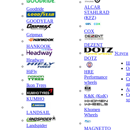
ALCAR
Goodride
STAHLRAD
(KFZ)
GOODYEAR
COX
Gripmax
DEZENT
HANKOOK
Услуги
DOTZ
Headway
Ш
О
HiFly
HRE
з
Performance
С
wheels
а
Ikon Tyres
А
С
K&K (КиК)
KUMHO
х
Khomen
LANDSAIL
Wheels
Landspider
MAGNETTO