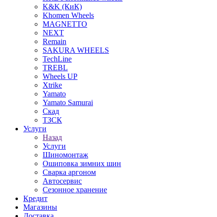
K&K (КиК)
Khomen Wheels
MAGNETTO
NEXT
Remain
SAKURA WHEELS
TechLine
TREBL
Wheels UP
Xtrike
Yamato
Yamato Samurai
Скад
ТЗСК
Услуги
Назад
Услуги
Шиномонтаж
Ошиповка зимних шин
Сварка аргоном
Автосервис
Сезонное хранение
Кредит
Магазины
Доставка