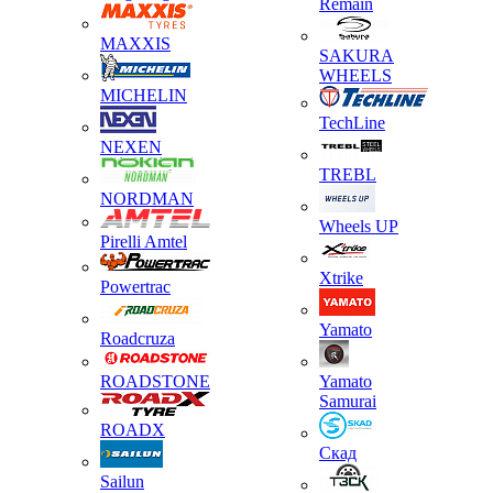
Remain
MAXXIS
SAKURA
WHEELS
MICHELIN
TechLine
NEXEN
TREBL
NORDMAN
Wheels UP
Pirelli Amtel
Xtrike
Powertrac
Yamato
Roadcruza
ROADSTONE
Yamato
Samurai
ROADX
Скад
Sailun