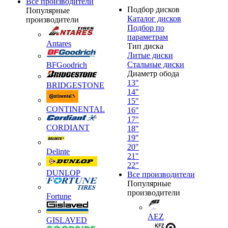
Все производители
Подбор дисков
Популярные
Каталог дисков
производители
Подбор по
параметрам
Antares
Тип диска
Литые диски
Стальные диски
BFGoodrich
Диаметр обода
13"
BRIDGESTONE
14"
15"
CONTINENTAL
16"
17"
CORDIANT
18"
19"
20"
Delinte
21"
22"
DUNLOP
Все производители
Популярные
производители
Fortune
AEZ
GISLAVED