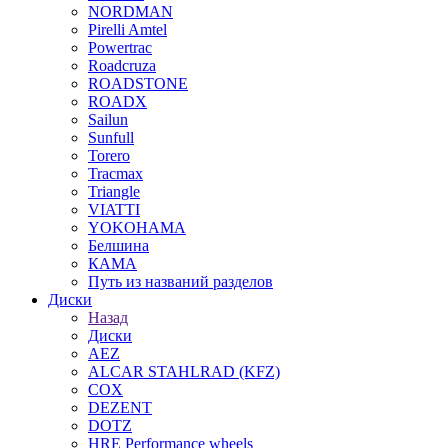
NORDMAN
Pirelli Amtel
Powertrac
Roadcruza
ROADSTONE
ROADX
Sailun
Sunfull
Torero
Tracmax
Triangle
VIATTI
YOKOHAMA
Белшина
КАМА
Путь из названий разделов
Диски
Назад
Диски
AEZ
ALCAR STAHLRAD (KFZ)
COX
DEZENT
DOTZ
HRE Performance wheels