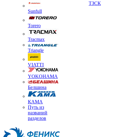
ТЗСК
Sunfull
Torero
Tracmax
Triangle
VIATTI
YOKOHAMA
Белшина
КАМА
Путь из
названий
разделов