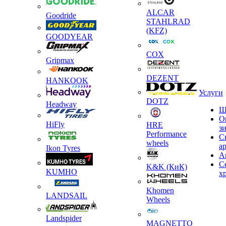
ALCAR
Goodride
STAHLRAD
(KFZ)
GOODYEAR
COX
Gripmax
DEZENT
HANKOOK
Услуги
DOTZ
Headway
Ш
О
HiFly
HRE
з
Performance
С
wheels
а
Ikon Tyres
А
С
K&K (КиК)
KUMHO
х
Khomen
LANDSAIL
Wheels
Landspider
MAGNETTO