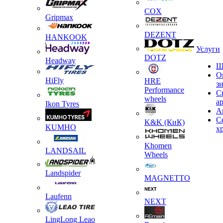
COX
Gripmax
DEZENT
HANKOOK
Услуги
DOTZ
Headway
Ш
О
HiFly
HRE
з
Performance
С
wheels
а
Ikon Tyres
А
С
K&K (КиК)
KUMHO
х
Khomen
LANDSAIL
Wheels
Landspider
MAGNETTO
Laufenn
NEXT
LingLong Leao