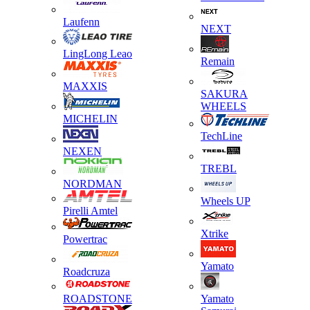
Laufenn
NEXT
LingLong Leao
Remain
MAXXIS
SAKURA
WHEELS
MICHELIN
TechLine
NEXEN
TREBL
NORDMAN
Wheels UP
Pirelli Amtel
Xtrike
Powertrac
Yamato
Roadcruza
ROADSTONE
Yamato