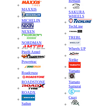
Remain
MAXXIS
SAKURA
WHEELS
MICHELIN
TechLine
NEXEN
TREBL
NORDMAN
Wheels UP
Pirelli Amtel
Xtrike
Powertrac
Yamato
Roadcruza
ROADSTONE
Yamato
Samurai
ROADX
Скад
Sailun