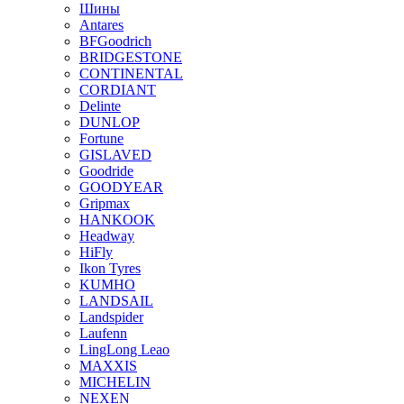
Шины
Antares
BFGoodrich
BRIDGESTONE
CONTINENTAL
CORDIANT
Delinte
DUNLOP
Fortune
GISLAVED
Goodride
GOODYEAR
Gripmax
HANKOOK
Headway
HiFly
Ikon Tyres
KUMHO
LANDSAIL
Landspider
Laufenn
LingLong Leao
MAXXIS
MICHELIN
NEXEN