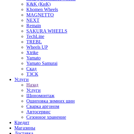
K&K (КиК)
Khomen Wheels
MAGNETTO
NEXT
Remain
SAKURA WHEELS
TechLine
TREBL
Wheels UP
Xtrike
Yamato
Yamato Samurai
Скад
ТЗСК
Услуги
Назад
Услуги
Шиномонтаж
Ошиповка зимних шин
Сварка аргоном
Автосервис
Сезонное хранение
Кредит
Магазины
Доставка