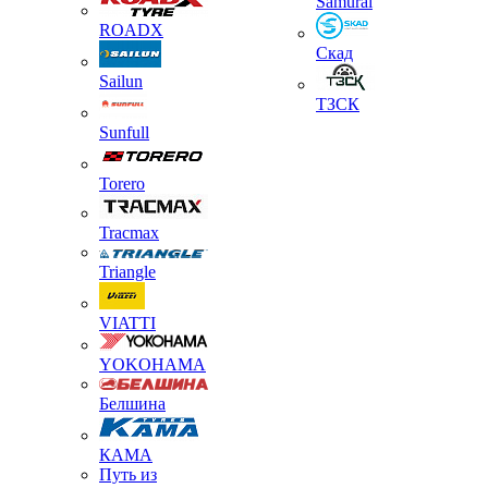
Samurai
ROADX
Скад
Sailun
ТЗСК
Sunfull
Torero
Tracmax
Triangle
VIATTI
YOKOHAMA
Белшина
КАМА
Путь из