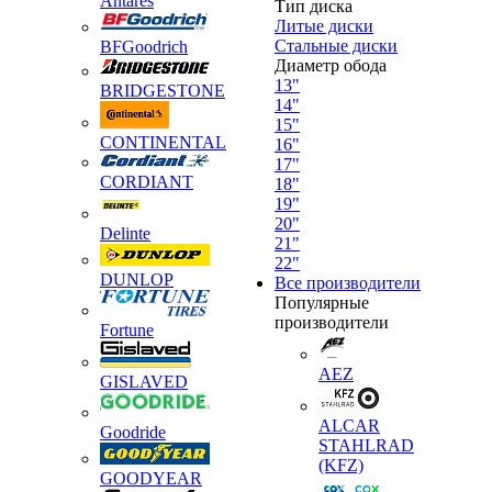
Antares
Тип диска
Литые диски
Стальные диски
BFGoodrich
Диаметр обода
13"
BRIDGESTONE
14"
15"
CONTINENTAL
16"
17"
CORDIANT
18"
19"
20"
Delinte
21"
22"
DUNLOP
Все производители
Популярные
производители
Fortune
AEZ
GISLAVED
ALCAR
Goodride
STAHLRAD
(KFZ)
GOODYEAR