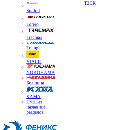
ТЗСК
Sunfull
Torero
Tracmax
Triangle
VIATTI
YOKOHAMA
Белшина
КАМА
Путь из
названий
разделов