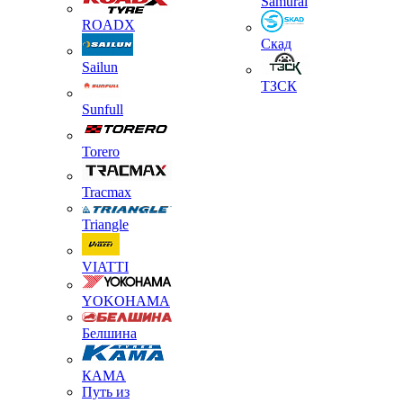
Samurai
ROADX
Скад
Sailun
ТЗСК
Sunfull
Torero
Tracmax
Triangle
VIATTI
YOKOHAMA
Белшина
КАМА
Путь из