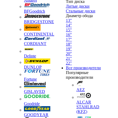
Antares
Тип диска
Литые диски
Стальные диски
BFGoodrich
Диаметр обода
13"
BRIDGESTONE
14"
15"
CONTINENTAL
16"
17"
CORDIANT
18"
19"
20"
Delinte
21"
22"
DUNLOP
Все производители
Популярные
производители
Fortune
AEZ
GISLAVED
ALCAR
Goodride
STAHLRAD
(KFZ)
GOODYEAR