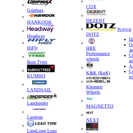
COX
Gripmax
DEZENT
HANKOOK
Услуги
DOTZ
Headway
Ш
О
HiFly
HRE
з
Performance
С
wheels
а
Ikon Tyres
А
С
K&K (КиК)
KUMHO
х
Khomen
LANDSAIL
Wheels
Landspider
MAGNETTO
Laufenn
NEXT
LingLong Leao