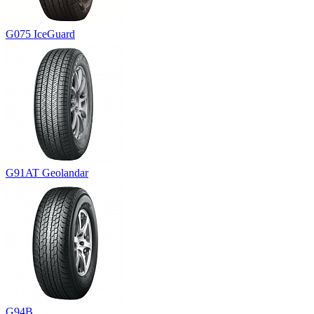
G075 IceGuard
G91AT Geolandar
G94B