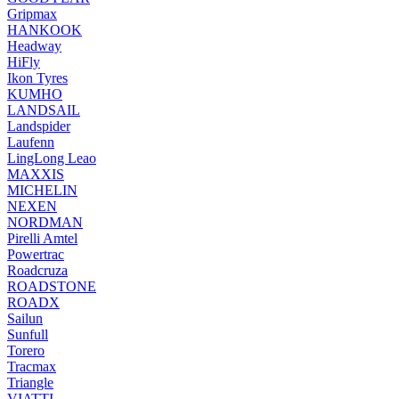
Gripmax
HANKOOK
Headway
HiFly
Ikon Tyres
KUMHO
LANDSAIL
Landspider
Laufenn
LingLong Leao
MAXXIS
MICHELIN
NEXEN
NORDMAN
Pirelli Amtel
Powertrac
Roadcruza
ROADSTONE
ROADX
Sailun
Sunfull
Torero
Tracmax
Triangle
VIATTI