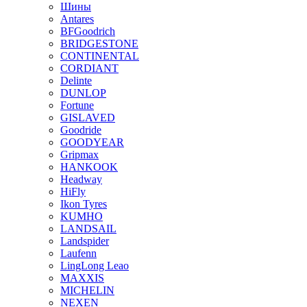
Шины
Antares
BFGoodrich
BRIDGESTONE
CONTINENTAL
CORDIANT
Delinte
DUNLOP
Fortune
GISLAVED
Goodride
GOODYEAR
Gripmax
HANKOOK
Headway
HiFly
Ikon Tyres
KUMHO
LANDSAIL
Landspider
Laufenn
LingLong Leao
MAXXIS
MICHELIN
NEXEN