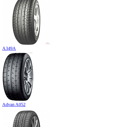
A349A
Advan A052