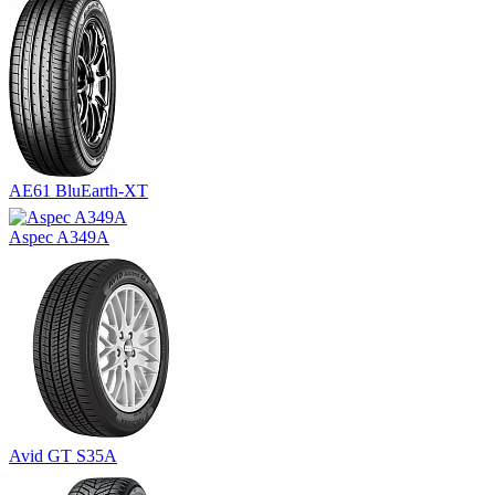
AE61 BluEarth-XT
Aspec A349A
Avid GT S35A