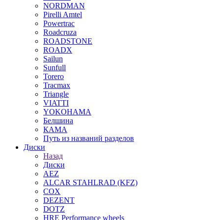
NORDMAN
Pirelli Amtel
Powertrac
Roadcruza
ROADSTONE
ROADX
Sailun
Sunfull
Torero
Tracmax
Triangle
VIATTI
YOKOHAMA
Белшина
КАМА
Путь из названий разделов
Диски
Назад
Диски
AEZ
ALCAR STAHLRAD (KFZ)
COX
DEZENT
DOTZ
HRE Performance wheels