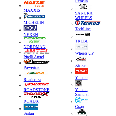
Remain
MAXXIS
SAKURA
WHEELS
MICHELIN
TechLine
NEXEN
TREBL
NORDMAN
Wheels UP
Pirelli Amtel
Xtrike
Powertrac
Yamato
Roadcruza
ROADSTONE
Yamato
Samurai
ROADX
Скад
Sailun