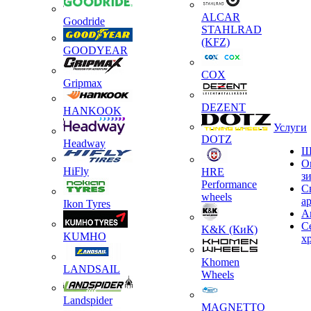
ALCAR
Goodride
STAHLRAD
(KFZ)
GOODYEAR
COX
Gripmax
DEZENT
HANKOOK
Услуги
DOTZ
Headway
Ш
О
HiFly
HRE
з
Performance
С
wheels
а
Ikon Tyres
А
С
K&K (КиК)
KUMHO
х
Khomen
LANDSAIL
Wheels
Landspider
MAGNETTO