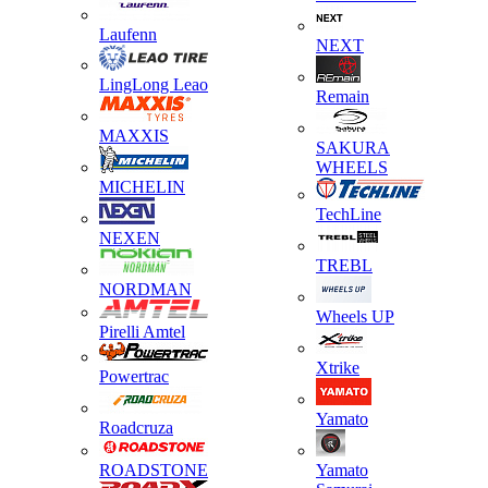
Laufenn
NEXT
LingLong Leao
Remain
MAXXIS
SAKURA
WHEELS
MICHELIN
TechLine
NEXEN
TREBL
NORDMAN
Wheels UP
Pirelli Amtel
Xtrike
Powertrac
Yamato
Roadcruza
ROADSTONE
Yamato