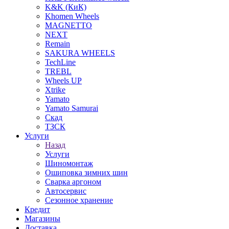
K&K (КиК)
Khomen Wheels
MAGNETTO
NEXT
Remain
SAKURA WHEELS
TechLine
TREBL
Wheels UP
Xtrike
Yamato
Yamato Samurai
Скад
ТЗСК
Услуги
Назад
Услуги
Шиномонтаж
Ошиповка зимних шин
Сварка аргоном
Автосервис
Сезонное хранение
Кредит
Магазины
Доставка