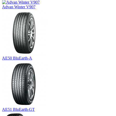
Advan Winter V907
AE50 BluEarth-A
AE51 BluEarth-GT