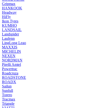
Gripmax
HANKOOK
Headway
HiFly
Ikon Tyres
KUMHO
LANDSAIL
Landspider
Laufenn
LingLong Leao
MAXXIS
MICHELIN
NEXEN
NORDMAN
Pirelli Amtel
Powertrac
Roadcruza
ROADSTONE
ROADX
Sailun
Sunfull
Torero
Tracmax
Triangle
VIATTI