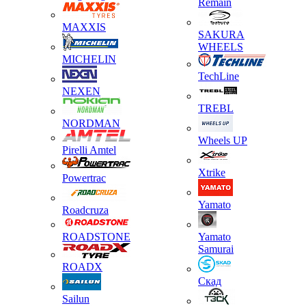
Remain
MAXXIS
SAKURA
WHEELS
MICHELIN
TechLine
NEXEN
TREBL
NORDMAN
Wheels UP
Pirelli Amtel
Xtrike
Powertrac
Yamato
Roadcruza
ROADSTONE
Yamato
Samurai
ROADX
Скад
Sailun