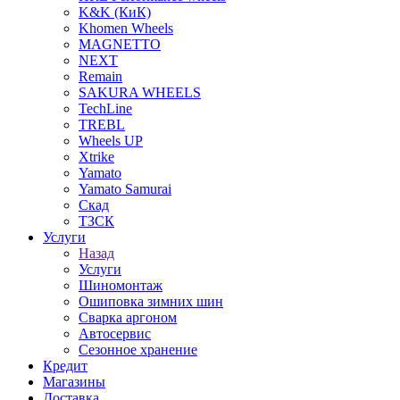
K&K (КиК)
Khomen Wheels
MAGNETTO
NEXT
Remain
SAKURA WHEELS
TechLine
TREBL
Wheels UP
Xtrike
Yamato
Yamato Samurai
Скад
ТЗСК
Услуги
Назад
Услуги
Шиномонтаж
Ошиповка зимних шин
Сварка аргоном
Автосервис
Сезонное хранение
Кредит
Магазины
Доставка