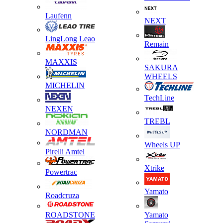
Laufenn
NEXT
LingLong Leao
Remain
MAXXIS
SAKURA
WHEELS
MICHELIN
TechLine
NEXEN
TREBL
NORDMAN
Wheels UP
Pirelli Amtel
Xtrike
Powertrac
Yamato
Roadcruza
ROADSTONE
Yamato