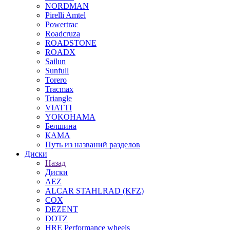
NORDMAN
Pirelli Amtel
Powertrac
Roadcruza
ROADSTONE
ROADX
Sailun
Sunfull
Torero
Tracmax
Triangle
VIATTI
YOKOHAMA
Белшина
КАМА
Путь из названий разделов
Диски
Назад
Диски
AEZ
ALCAR STAHLRAD (KFZ)
COX
DEZENT
DOTZ
HRE Performance wheels