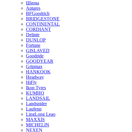
Шины
Antares
BFGoodrich
BRIDGESTONE
CONTINENTAL
CORDIANT
Delinte
DUNLOP
Fortune
GISLAVED
Goodride
GOODYEAR
Gripmax
HANKOOK
Headway
HiFly
Ikon Tyres
KUMHO
LANDSAIL
Landspider
Laufenn
LingLong Leao
MAXXIS
MICHELIN
NEXEN