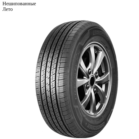
Нешипованные
Лето