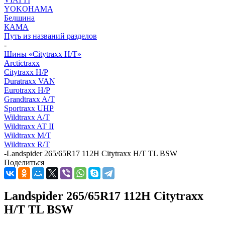
YOKOHAMA
Белшина
КАМА
Путь из названий разделов
-
Шины «Citytraxx H/T»
Arctictraxx
Citytraxx H/P
Duratraxx VAN
Eurotraxx H/P
Grandtraxx A/T
Sportraxx UHP
Wildtraxx A/T
Wildtraxx AT II
Wildtraxx M/T
Wildtraxx R/T
-
Landspider 265/65R17 112H Citytraxx H/T TL BSW
Поделиться
Landspider 265/65R17 112H Citytraxx
H/T TL BSW