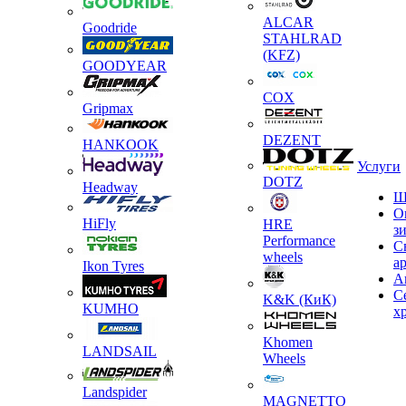
ALCAR
Goodride
STAHLRAD
(KFZ)
GOODYEAR
COX
Gripmax
DEZENT
HANKOOK
Услуги
DOTZ
Headway
Ш
О
HiFly
HRE
з
Performance
С
wheels
а
Ikon Tyres
А
С
K&K (КиК)
KUMHO
х
Khomen
LANDSAIL
Wheels
Landspider
MAGNETTO