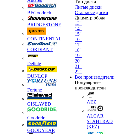
Antares
Тип диска
Литые диски
Стальные диски
BFGoodrich
Диаметр обода
13"
BRIDGESTONE
14"
15"
CONTINENTAL
16"
17"
CORDIANT
18"
19"
20"
Delinte
21"
22"
DUNLOP
Все производители
Популярные
производители
Fortune
AEZ
GISLAVED
ALCAR
Goodride
STAHLRAD
(KFZ)
GOODYEAR