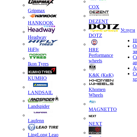
COX
Gripmax
DEZENT
HANKOOK
Услуги
DOTZ
Headway
Ш
О
HiFly
HRE
з
Performance
С
wheels
а
Ikon Tyres
А
С
K&K (КиК)
KUMHO
х
Khomen
LANDSAIL
Wheels
Landspider
MAGNETTO
Laufenn
NEXT
LingLong Leao