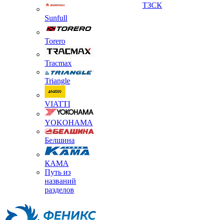
ТЗСК
Sunfull
Torero
Tracmax
Triangle
VIATTI
YOKOHAMA
Белшина
КАМА
Путь из
названий
разделов