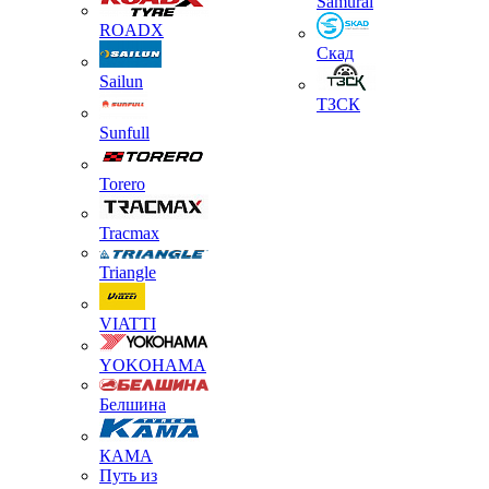
Samurai
ROADX
Скад
Sailun
ТЗСК
Sunfull
Torero
Tracmax
Triangle
VIATTI
YOKOHAMA
Белшина
КАМА
Путь из