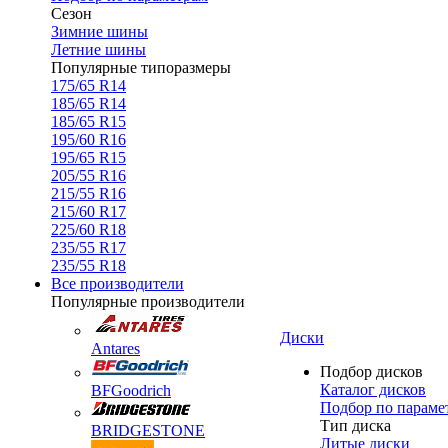
Сезон
Зимние шины
Летние шины
Популярные типоразмеры
175/65 R14
185/65 R14
185/65 R15
195/60 R16
195/65 R15
205/55 R16
215/55 R16
215/60 R17
225/60 R18
235/55 R17
235/55 R18
Все производители
Популярные производители
Диски
Antares
Подбор дисков
Каталог дисков
BFGoodrich
Подбор по параме
Тип диска
BRIDGESTONE
Литые диски