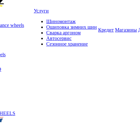
Услуги
Шиномонтаж
ance wheels
Ошиповка зимних шин
Кредит
Магазины
Сварка аргоном
Автосервис
Сезонное хранение
els
O
HEELS