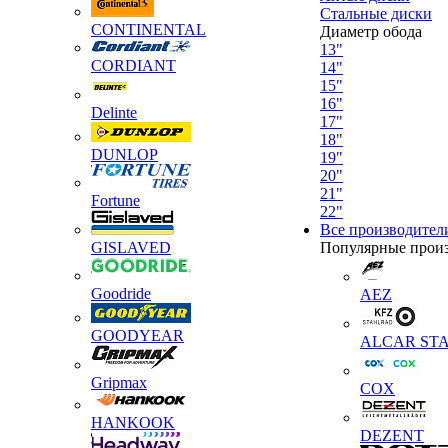
Стальные диски
CONTINENTAL
Диаметр обода
13"
CORDIANT
14"
15"
16"
Delinte
17"
18"
DUNLOP
19"
20"
21"
Fortune
22"
Все производител
GISLAVED
Популярные прои
Goodride
AEZ
GOODYEAR
ALCAR STA
Gripmax
COX
HANKOOK
DEZENT