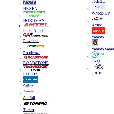
TREBL
NEXEN
Wheels UP
NORDMAN
Xtrike
Pirelli Amtel
Yamato
Powertrac
Yamato Samu
Roadcruza
Скад
ROADSTONE
ТЗСК
ROADX
Sailun
Sunfull
Torero