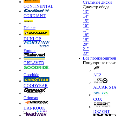
Стальные диски
CONTINENTAL
Диаметр обода
13"
CORDIANT
14"
15"
16"
Delinte
17"
18"
DUNLOP
19"
20"
21"
Fortune
22"
Все производител
GISLAVED
Популярные прои
Goodride
AEZ
GOODYEAR
ALCAR STA
Gripmax
COX
HANKOOK
DEZENT