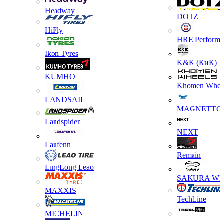
Headway
DOTZ
HiFly
HRE Perform
Ikon Tyres
K&K (КиК)
KUMHO
Khomen Whe
LANDSAIL
MAGNETT
Landspider
NEXT
Laufenn
Remain
LingLong Leao
SAKURA W
MAXXIS
TechLine
MICHELIN