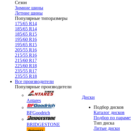
Сезон
Зимние шины
Летние шины
Популярные типоразмеры
175/65 R14
185/65 R14
185/65 R15
195/60 R16
195/65 R15
205/55 R16
215/55 R16
215/60 R17
225/60 R18
235/55 R17
235/55 R18
Все производители
Популярные производители
Диски
Antares
Подбор дисков
Каталог дисков
BFGoodrich
Подбор по параме
Тип диска
BRIDGESTONE
Литые диски