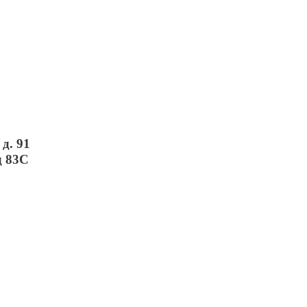
д. 91
д 83С