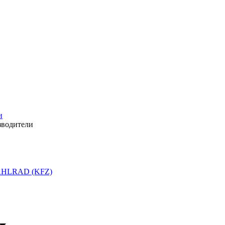
и
зводители
HLRAD (KFZ)