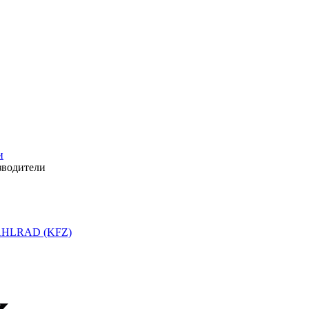
и
зводители
HLRAD (KFZ)