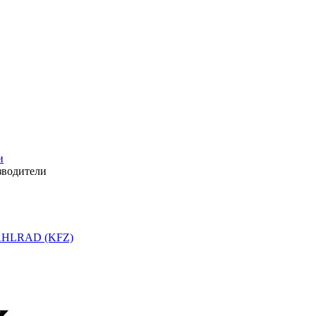
и
зводители
HLRAD (KFZ)