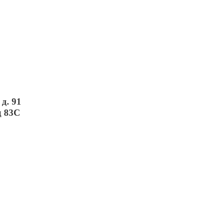
д. 91
д 83С