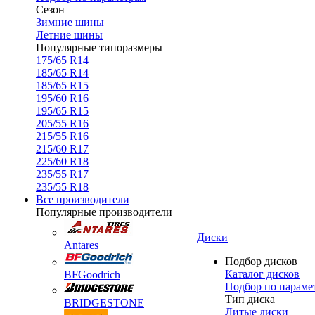
Сезон
Зимние шины
Летние шины
Популярные типоразмеры
175/65 R14
185/65 R14
185/65 R15
195/60 R16
195/65 R15
205/55 R16
215/55 R16
215/60 R17
225/60 R18
235/55 R17
235/55 R18
Все производители
Популярные производители
Диски
Antares
Подбор дисков
Каталог дисков
BFGoodrich
Подбор по параме
Тип диска
BRIDGESTONE
Литые диски