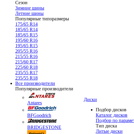
Сезон
Зимние шины
Летние шины
Популярные типоразмеры
175/65 R14
185/65 R14
185/65 R15
195/60 R16
195/65 R15
205/55 R16
215/55 R16
215/60 R17
225/60 R18
235/55 R17
235/55 R18
Все производители
Популярные производители
Диски
Antares
Подбор дисков
Каталог дисков
BFGoodrich
Подбор по параме
Тип диска
BRIDGESTONE
Литые диски