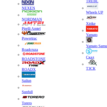
TREBL
NEXEN
Wheels UP
NORDMAN
Xtrike
Pirelli Amtel
Yamato
Powertrac
Yamato Samu
Roadcruza
Скад
ROADSTONE
ТЗСК
ROADX
Sailun
Sunfull
Torero