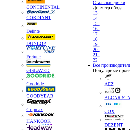
Стальные диски
CONTINENTAL
Диаметр обода
13"
CORDIANT
14"
15"
16"
Delinte
17"
18"
DUNLOP
19"
20"
21"
Fortune
22"
Все производител
GISLAVED
Популярные прои
Goodride
AEZ
GOODYEAR
ALCAR STA
Gripmax
COX
HANKOOK
DEZENT