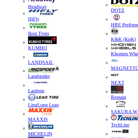
Headway
DOTZ
HiFly
HRE Perform
Ikon Tyres
K&K (КиК)
KUMHO
Khomen Whe
LANDSAIL
MAGNETT
Landspider
NEXT
Laufenn
Remain
LingLong Leao
SAKURA W
MAXXIS
TechLine
MICHELIN