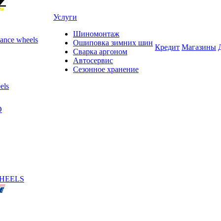
Услуги
Шиномонтаж
ance wheels
Ошиповка зимних шин
Кредит
Магазины
Сварка аргоном
Автосервис
Сезонное хранение
els
O
HEELS