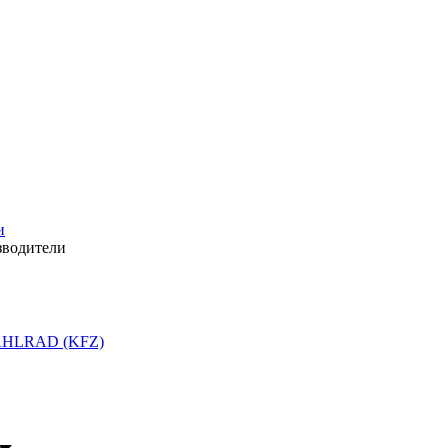
и
зводители
HLRAD (KFZ)