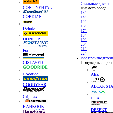
Стальные диски
CONTINENTAL
Диаметр обода
13"
CORDIANT
14"
15"
16"
Delinte
17"
18"
DUNLOP
19"
20"
21"
Fortune
22"
Все производител
GISLAVED
Популярные прои
Goodride
AEZ
GOODYEAR
ALCAR STA
Gripmax
COX
HANKOOK
DEZENT