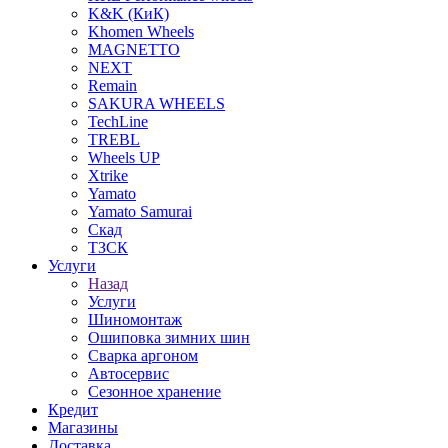
K&K (КиК)
Khomen Wheels
MAGNETTO
NEXT
Remain
SAKURA WHEELS
TechLine
TREBL
Wheels UP
Xtrike
Yamato
Yamato Samurai
Скад
ТЗСК
Услуги
Назад
Услуги
Шиномонтаж
Ошиповка зимних шин
Сварка аргоном
Автосервис
Сезонное хранение
Кредит
Магазины
Доставка