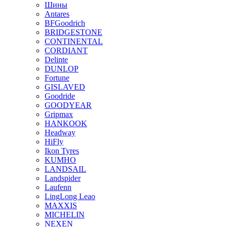
Шины
Antares
BFGoodrich
BRIDGESTONE
CONTINENTAL
CORDIANT
Delinte
DUNLOP
Fortune
GISLAVED
Goodride
GOODYEAR
Gripmax
HANKOOK
Headway
HiFly
Ikon Tyres
KUMHO
LANDSAIL
Landspider
Laufenn
LingLong Leao
MAXXIS
MICHELIN
NEXEN