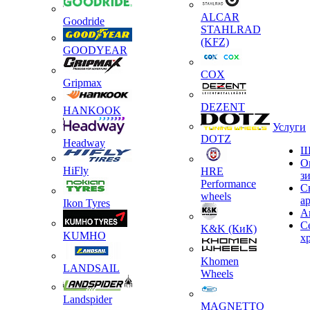
ALCAR
Goodride
STAHLRAD
(KFZ)
GOODYEAR
COX
Gripmax
DEZENT
HANKOOK
Услуги
DOTZ
Headway
Ш
О
HiFly
HRE
з
Performance
С
wheels
а
Ikon Tyres
А
С
K&K (КиК)
KUMHO
х
Khomen
LANDSAIL
Wheels
Landspider
MAGNETTO