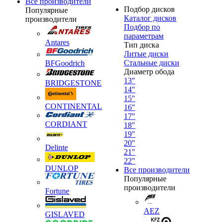
Все производители
Подбор дисков
Популярные
Каталог дисков
производители
Подбор по
параметрам
Antares
Тип диска
Литые диски
Стальные диски
BFGoodrich
Диаметр обода
13"
BRIDGESTONE
14"
15"
CONTINENTAL
16"
17"
CORDIANT
18"
19"
20"
Delinte
21"
22"
DUNLOP
Все производители
Популярные
производители
Fortune
AEZ
GISLAVED