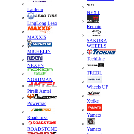
Laufenn
NEXT
LingLong Leao
Remain
MAXXIS
SAKURA
WHEELS
MICHELIN
TechLine
NEXEN
TREBL
NORDMAN
Wheels UP
Pirelli Amtel
Xtrike
Powertrac
Yamato
Roadcruza
ROADSTONE
Yamato