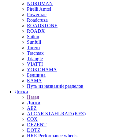
NORDMAN
Pirelli Amtel
Powertrac
Roadcruza
ROADSTONE
ROADX
Sailun
Sunfull
Torero
Tracmax
Triangle
VIATTI
YOKOHAMA
Белшина
КАМА
Путь из названий разделов
Диски
Назад
Диски
AEZ
ALCAR STAHLRAD (KFZ)
COX
DEZENT
DOTZ
HRE Performance wheels