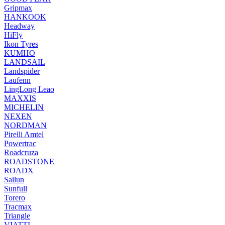
Gripmax
HANKOOK
Headway
HiFly
Ikon Tyres
KUMHO
LANDSAIL
Landspider
Laufenn
LingLong Leao
MAXXIS
MICHELIN
NEXEN
NORDMAN
Pirelli Amtel
Powertrac
Roadcruza
ROADSTONE
ROADX
Sailun
Sunfull
Torero
Tracmax
Triangle
VIATTI