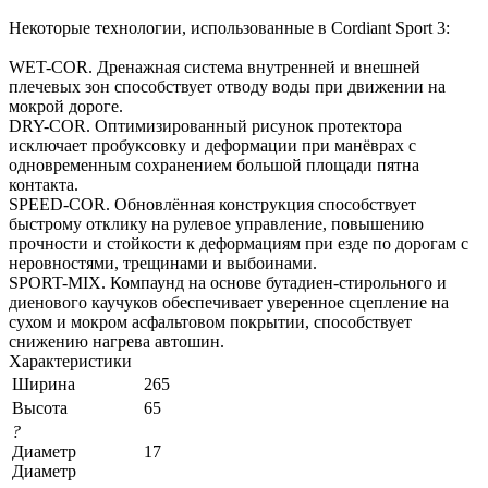
Некоторые технологии, использованные в Cordiant Sport 3:
WET-COR. Дренажная система внутренней и внешней
плечевых зон способствует отводу воды при движении на
мокрой дороге.
DRY-COR. Оптимизированный рисунок протектора
исключает пробуксовку и деформации при манёврах с
одновременным сохранением большой площади пятна
контакта.
SPEED-COR. Обновлённая конструкция способствует
быстрому отклику на рулевое управление, повышению
прочности и стойкости к деформациям при езде по дорогам с
неровностями, трещинами и выбоинами.
SPORT-MIX. Компаунд на основе бутадиен-стирольного и
диенового каучуков обеспечивает уверенное сцепление на
сухом и мокром асфальтовом покрытии, способствует
снижению нагрева автошин.
Характеристики
Ширина
265
Высота
65
?
Диаметр
17
Диаметр