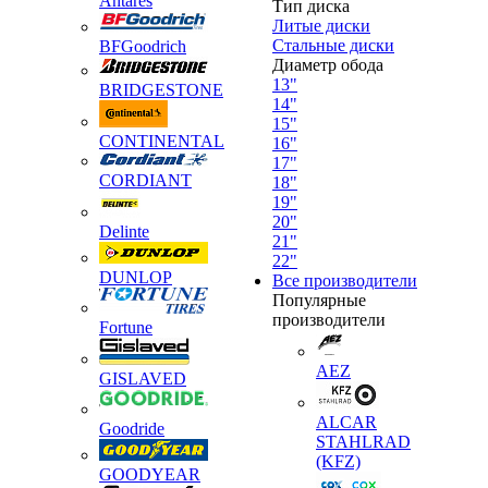
Antares
Тип диска
Литые диски
Стальные диски
BFGoodrich
Диаметр обода
13"
BRIDGESTONE
14"
15"
CONTINENTAL
16"
17"
CORDIANT
18"
19"
20"
Delinte
21"
22"
DUNLOP
Все производители
Популярные
производители
Fortune
AEZ
GISLAVED
ALCAR
Goodride
STAHLRAD
(KFZ)
GOODYEAR