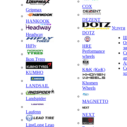
COX
Gripmax
DEZENT
HANKOOK
Услуги
DOTZ
Headway
Ш
О
HiFly
HRE
з
Performance
С
wheels
а
Ikon Tyres
А
С
K&K (КиК)
KUMHO
х
Khomen
LANDSAIL
Wheels
Landspider
MAGNETTO
Laufenn
NEXT
LingLong Leao