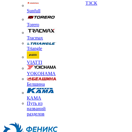
ТЗСК
Sunfull
Torero
Tracmax
Triangle
VIATTI
YOKOHAMA
Белшина
КАМА
Путь из
названий
разделов