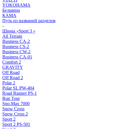
YOKOHAMA
Белшина
КАМА
Путь из названий разделов
-
Шины «Sport 3 »
All Terrain
Business CA-2
Business CS-2
Business CW-2
Business CА-01
Comfort 2
GRAVITY
Off Road
Off Road 2
Polar 2
Polar SL PW-404
Road Runner PS-1
Run Tour
Sno-Max 7000
Snow Cross
Snow Cross 2
Sport 2
Sport 2 PS-501