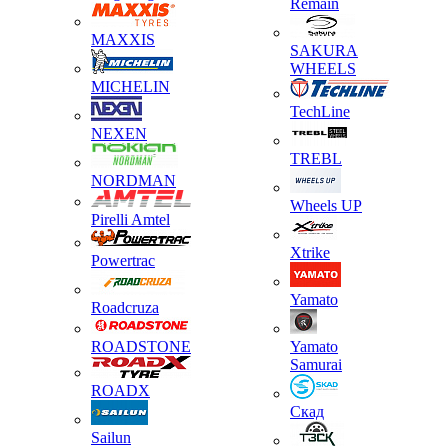
Remain
MAXXIS
SAKURA
WHEELS
MICHELIN
TechLine
NEXEN
TREBL
NORDMAN
Wheels UP
Pirelli Amtel
Xtrike
Powertrac
Yamato
Roadcruza
ROADSTONE
Yamato
Samurai
ROADX
Скад
Sailun