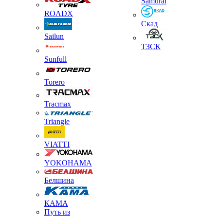
Samurai
ROADX
Скад
Sailun
ТЗСК
Sunfull
Torero
Tracmax
Triangle
VIATTI
YOKOHAMA
Белшина
КАМА
Путь из