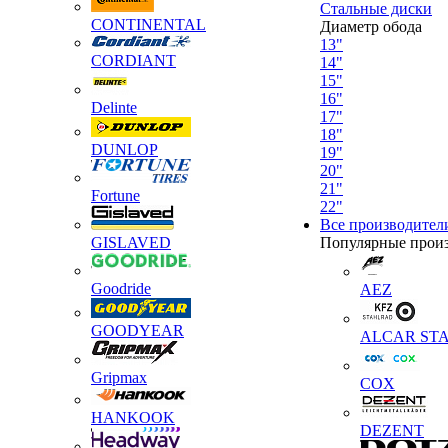
Стальные диски
CONTINENTAL
Диаметр обода
13"
CORDIANT
14"
15"
16"
Delinte
17"
18"
DUNLOP
19"
20"
21"
Fortune
22"
Все производител
GISLAVED
Популярные прои
Goodride
AEZ
GOODYEAR
ALCAR STA
Gripmax
COX
HANKOOK
DEZENT