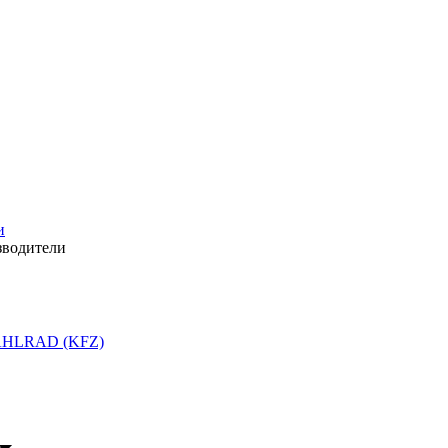
и
зводители
HLRAD (KFZ)