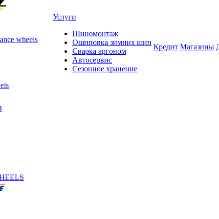
Услуги
Шиномонтаж
ance wheels
Ошиповка зимних шин
Кредит
Магазины
Сварка аргоном
Автосервис
Сезонное хранение
els
O
HEELS