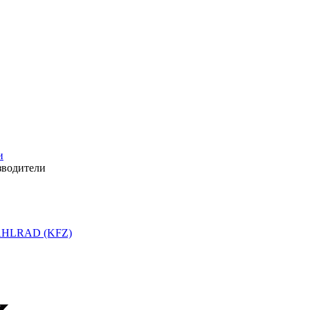
и
зводители
HLRAD (KFZ)