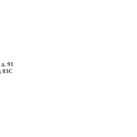
д. 91
д 83С