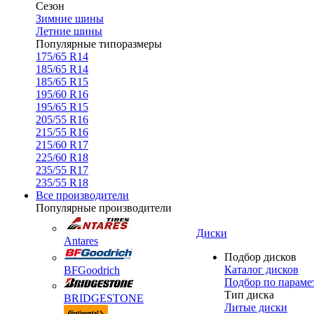
Сезон
Зимние шины
Летние шины
Популярные типоразмеры
175/65 R14
185/65 R14
185/65 R15
195/60 R16
195/65 R15
205/55 R16
215/55 R16
215/60 R17
225/60 R18
235/55 R17
235/55 R18
Все производители
Популярные производители
Диски
Antares
Подбор дисков
Каталог дисков
BFGoodrich
Подбор по параме
Тип диска
BRIDGESTONE
Литые диски