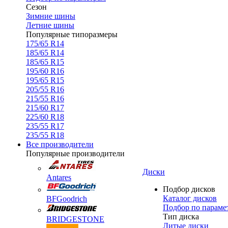
Сезон
Зимние шины
Летние шины
Популярные типоразмеры
175/65 R14
185/65 R14
185/65 R15
195/60 R16
195/65 R15
205/55 R16
215/55 R16
215/60 R17
225/60 R18
235/55 R17
235/55 R18
Все производители
Популярные производители
Диски
Antares
Подбор дисков
Каталог дисков
BFGoodrich
Подбор по параме
Тип диска
BRIDGESTONE
Литые диски