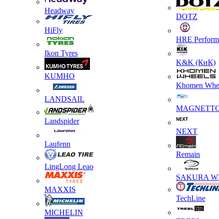
Headway
DOTZ
HiFly
HRE Perform
Ikon Tyres
K&K (КиК)
KUMHO
Khomen Whe
LANDSAIL
MAGNETT
Landspider
NEXT
Laufenn
Remain
LingLong Leao
SAKURA W
MAXXIS
TechLine
MICHELIN