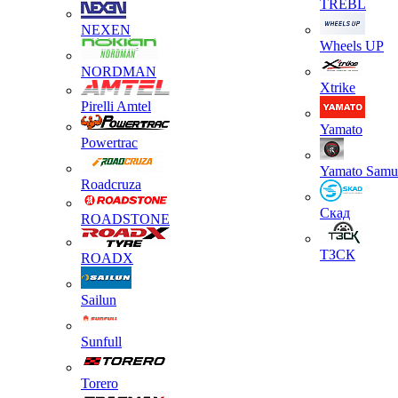
TREBL
NEXEN
Wheels UP
NORDMAN
Xtrike
Pirelli Amtel
Yamato
Powertrac
Yamato Samu
Roadcruza
Скад
ROADSTONE
ТЗСК
ROADX
Sailun
Sunfull
Torero