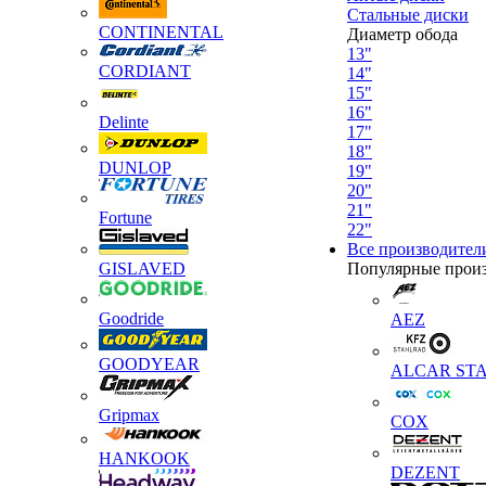
Стальные диски
CONTINENTAL
Диаметр обода
13"
CORDIANT
14"
15"
16"
Delinte
17"
18"
DUNLOP
19"
20"
21"
Fortune
22"
Все производител
GISLAVED
Популярные прои
Goodride
AEZ
GOODYEAR
ALCAR STA
Gripmax
COX
HANKOOK
DEZENT