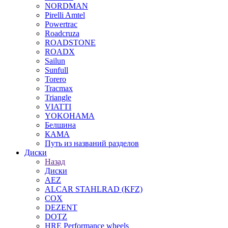
NORDMAN
Pirelli Amtel
Powertrac
Roadcruza
ROADSTONE
ROADX
Sailun
Sunfull
Torero
Tracmax
Triangle
VIATTI
YOKOHAMA
Белшина
КАМА
Путь из названий разделов
Диски
Назад
Диски
AEZ
ALCAR STAHLRAD (KFZ)
COX
DEZENT
DOTZ
HRE Performance wheels