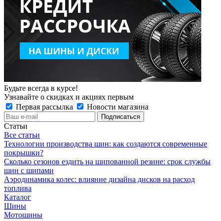
Будьте всегда в курсе!
Узнавайте о скидках и акциях первым
Первая рассылка
Новости магазина
Статьи
Все статьи
Технологии производства шин: как создаются современные
покрышки?
Сколько сезонов ездить на шипованной резине: срок службы
шин с шипами
Аэродинамика колес: влияние дизайна дисков на расход
топлива
Каталог
Шины
Мотошины