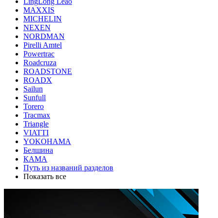
LingLong Leao
MAXXIS
MICHELIN
NEXEN
NORDMAN
Pirelli Amtel
Powertrac
Roadcruza
ROADSTONE
ROADX
Sailun
Sunfull
Torero
Tracmax
Triangle
VIATTI
YOKOHAMA
Белшина
КАМА
Путь из названий разделов
Показать все