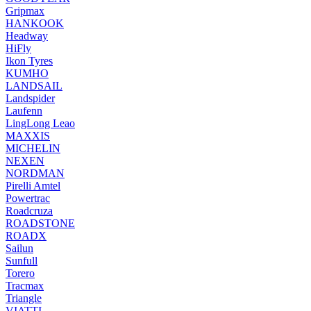
Gripmax
HANKOOK
Headway
HiFly
Ikon Tyres
KUMHO
LANDSAIL
Landspider
Laufenn
LingLong Leao
MAXXIS
MICHELIN
NEXEN
NORDMAN
Pirelli Amtel
Powertrac
Roadcruza
ROADSTONE
ROADX
Sailun
Sunfull
Torero
Tracmax
Triangle
VIATTI