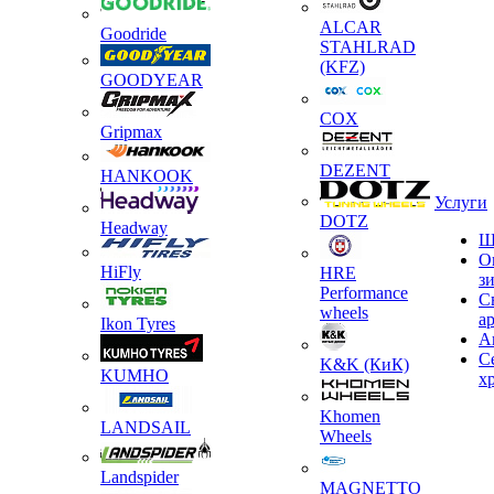
ALCAR
Goodride
STAHLRAD
(KFZ)
GOODYEAR
COX
Gripmax
DEZENT
HANKOOK
Услуги
DOTZ
Headway
Ш
О
HiFly
HRE
з
Performance
С
wheels
а
Ikon Tyres
А
С
K&K (КиК)
KUMHO
х
Khomen
LANDSAIL
Wheels
Landspider
MAGNETTO