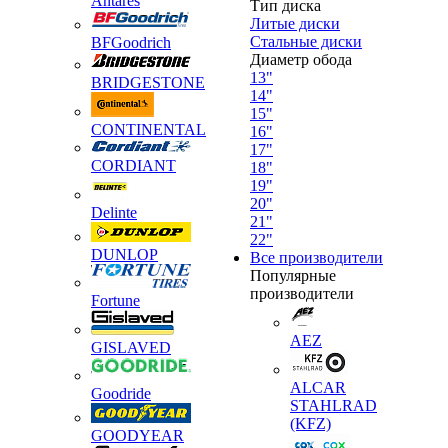
Antares
Тип диска
Литые диски
Стальные диски
BFGoodrich
Диаметр обода
13"
BRIDGESTONE
14"
15"
CONTINENTAL
16"
17"
CORDIANT
18"
19"
20"
Delinte
21"
22"
DUNLOP
Все производители
Популярные
производители
Fortune
AEZ
GISLAVED
ALCAR
Goodride
STAHLRAD
(KFZ)
GOODYEAR