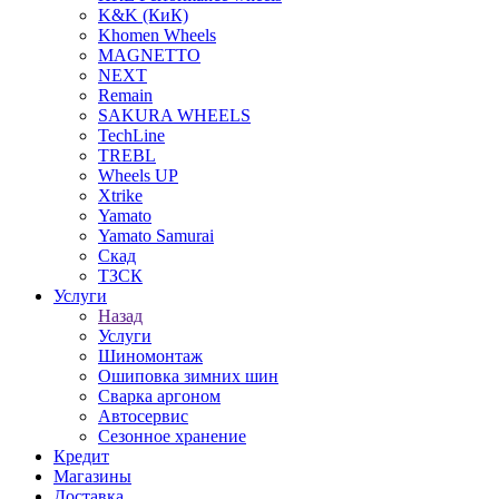
K&K (КиК)
Khomen Wheels
MAGNETTO
NEXT
Remain
SAKURA WHEELS
TechLine
TREBL
Wheels UP
Xtrike
Yamato
Yamato Samurai
Скад
ТЗСК
Услуги
Назад
Услуги
Шиномонтаж
Ошиповка зимних шин
Сварка аргоном
Автосервис
Сезонное хранение
Кредит
Магазины
Доставка