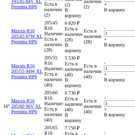
195/45 84V XL
наличии
Есть в
+
(2)
Premitra HP6
(2)
наличии
В корзину
В
(2)
корзину
205/45
6 820
₽
-
R16
Есть в
Maxxis R16
Есть в
Наличие:
наличии
205/45 87W XL
наличии
Есть в
+
(28)
Premitra HP6
(28)
наличии
В корзину
В
(28)
корзину
205/55
5 530
₽
-
R16
Есть в
Maxxis R16
Есть в
Наличие:
наличии
205/55 94W XL
наличии
Есть в
+
(40)
Premitra HP6
(40)
наличии
В корзину
В
(40)
корзину
205/60
6 730
₽
-
R16
Есть в
Maxxis R16
Есть в
Наличие:
наличии
16''
205/60 96V XL
наличии
Есть в
+
(40)
Premitra HP6
(40)
наличии
В корзину
В
(40)
корзину
205/65
7 750
₽
-
R16
Есть в