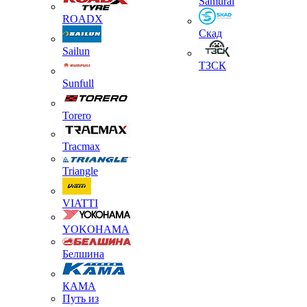
Samurai
ROADX
Скад
Sailun
ТЗСК
Sunfull
Torero
Tracmax
Triangle
VIATTI
YOKOHAMA
Белшина
КАМА
Путь из