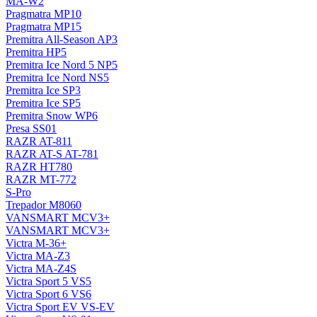
MA-W2
Pragmatra MP10
Pragmatra MP15
Premitra All-Season AP3
Premitra HP5
Premitra Ice Nord 5 NP5
Premitra Ice Nord NS5
Premitra Ice SP3
Premitra Ice SP5
Premitra Snow WP6
Presa SS01
RAZR AT-811
RAZR AT-S AT-781
RAZR HT780
RAZR MT-772
S-Pro
Trepador M8060
VANSMART MCV3+
VANSMART MCV3+
Victra M-36+
Victra MA-Z3
Victra MA-Z4S
Victra Sport 5 VS5
Victra Sport 6 VS6
Victra Sport EV VS-EV