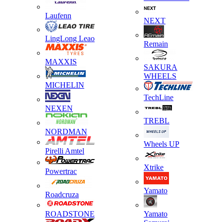
Laufenn
NEXT
LingLong Leao
Remain
MAXXIS
SAKURA
WHEELS
MICHELIN
TechLine
NEXEN
TREBL
NORDMAN
Wheels UP
Pirelli Amtel
Xtrike
Powertrac
Yamato
Roadcruza
ROADSTONE
Yamato