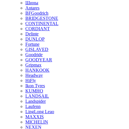
Шины
Antares
BFGoodrich
BRIDGESTONE
CONTINENTAL
CORDIANT
Delinte
DUNLOP
Fortune
GISLAVED
Goodride
GOODYEAR
Gripmax
HANKOOK
Headway
HiFly
Ikon Tyres
KUMHO
LANDSAIL
Landspider
Laufenn
LingLong Leao
MAXXIS
MICHELIN
NEXEN