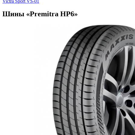
Victra Sport VS-01
Шины «Premitra HP6»