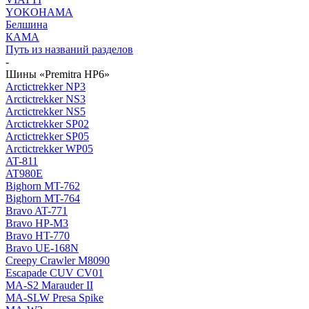
YOKOHAMA
Белшина
КАМА
Путь из названий разделов
-
Шины «Premitra HP6»
Arctictrekker NP3
Arctictrekker NS3
Arctictrekker NS5
Arctictrekker SP02
Arctictrekker SP05
Arctictrekker WP05
AT-811
AT980E
Bighorn MT-762
Bighorn MT-764
Bravo AT-771
Bravo HP-M3
Bravo HT-770
Bravo UE-168N
Creepy Crawler M8090
Escapade CUV CV01
MA-S2 Marauder II
MA-SLW Presa Spike