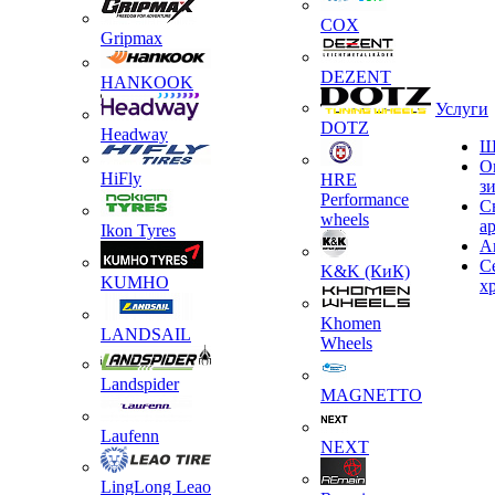
COX
Gripmax
DEZENT
HANKOOK
Услуги
DOTZ
Headway
Ш
О
HiFly
HRE
з
Performance
С
wheels
а
Ikon Tyres
А
С
K&K (КиК)
KUMHO
х
Khomen
LANDSAIL
Wheels
Landspider
MAGNETTO
Laufenn
NEXT
LingLong Leao