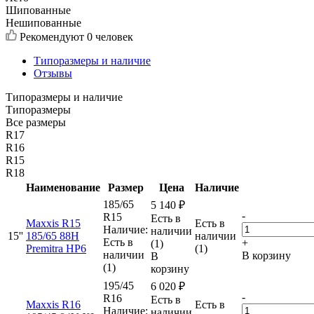
Шипованные
Нешипованные
Рекомендуют
0 человек
Типоразмеры и наличие
Отзывы
Типоразмеры и наличие
Типоразмеры
Все размеры
R17
R16
R15
R18
Наименование
Размер
Цена
Наличие
185/65
5 140
₽
-
R15
Есть в
Maxxis R15
Есть в
Наличие:
наличии
15''
185/65 88H
наличии
Есть в
+
(1)
Premitra HP6
(1)
наличии
В корзину
В
(1)
корзину
195/45
6 020
₽
-
R16
Есть в
Maxxis R16
Есть в
Наличие:
наличии