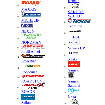
Remain
MAXXIS
SAKURA
WHEELS
MICHELIN
TechLine
NEXEN
TREBL
NORDMAN
Wheels UP
Pirelli Amtel
Xtrike
Powertrac
Yamato
Roadcruza
ROADSTONE
Yamato
Samurai
ROADX
Скад
Sailun