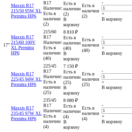
-
R17
Есть в
Maxxis R17
Есть в
Наличие:
наличии
215/50 95W XL
наличии
Есть в
+
(2)
Premitra HP6
(2)
наличии
В корзину
В
(2)
корзину
215/60
8 810
₽
-
Maxxis R17
R17
Есть в
Есть в
215/60 100V
Наличие:
наличии
17''
наличии
XL Premitra
Есть в
+
(40)
(40)
HP6
наличии
В корзину
В
(40)
корзину
225/45
7 150
₽
-
R17
Есть в
Maxxis R17
Есть в
Наличие:
наличии
225/45 94W XL
наличии
Есть в
+
(25)
Premitra HP6
(25)
наличии
В корзину
В
(25)
корзину
235/45
8 080
₽
-
R17
Есть в
Maxxis R17
Есть в
Наличие:
наличии
235/45 97W XL
наличии
Есть в
+
(4)
Premitra HP6
(4)
наличии
В корзину
В
(4)
корзину