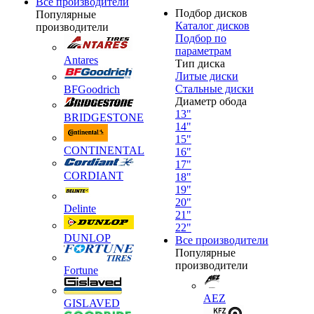
Все производители
Подбор дисков
Популярные
Каталог дисков
производители
Подбор по
параметрам
Antares
Тип диска
Литые диски
Стальные диски
BFGoodrich
Диаметр обода
13"
BRIDGESTONE
14"
15"
CONTINENTAL
16"
17"
CORDIANT
18"
19"
20"
Delinte
21"
22"
DUNLOP
Все производители
Популярные
производители
Fortune
AEZ
GISLAVED