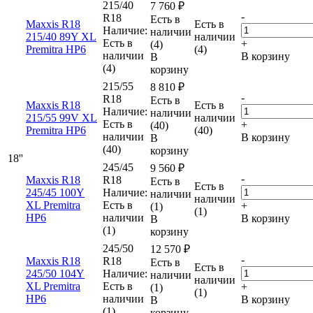
215/40
7 760
₽
-
R18
Есть в
Maxxis R18
Есть в
Наличие:
наличии
215/40 89Y XL
наличии
Есть в
+
(4)
Premitra HP6
(4)
наличии
В корзину
В
(4)
корзину
215/55
8 810
₽
-
R18
Есть в
Maxxis R18
Есть в
Наличие:
наличии
215/55 99V XL
наличии
Есть в
+
(40)
Premitra HP6
(40)
наличии
В корзину
В
(40)
корзину
18''
245/45
9 560
₽
-
Maxxis R18
R18
Есть в
Есть в
245/45 100Y
Наличие:
наличии
наличии
XL Premitra
Есть в
+
(1)
(1)
HP6
наличии
В корзину
В
(1)
корзину
245/50
12 570
₽
-
Maxxis R18
R18
Есть в
Есть в
245/50 104Y
Наличие:
наличии
наличии
XL Premitra
Есть в
+
(1)
(1)
HP6
наличии
В корзину
В
(1)
корзину