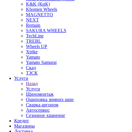
K&K (КиК)
Khomen Wheels
MAGNETTO
NEXT
Remain
SAKURA WHEELS
TechLine
TREBL
Wheels UP
Xtrike
Yamato
Yamato Samurai
Скад
ТЗСК
Услуги
Назад
Услуги
Шиномонтаж
Ошиповка зимних шин
Сварка аргоном
Автосервис
Сезонное хранение
Кредит
Магазины
Доставка