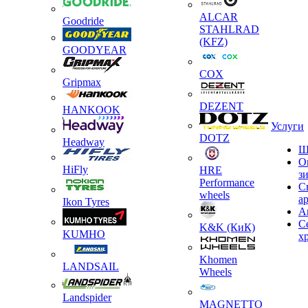
ALCAR
Goodride
STAHLRAD
(KFZ)
GOODYEAR
COX
Gripmax
DEZENT
HANKOOK
Услуги
DOTZ
Headway
Ш
О
HiFly
HRE
з
Performance
С
wheels
а
Ikon Tyres
А
С
K&K (КиК)
KUMHO
х
Khomen
LANDSAIL
Wheels
Landspider
MAGNETTO