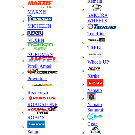
Remain
MAXXIS
SAKURA
WHEELS
MICHELIN
TechLine
NEXEN
TREBL
NORDMAN
Wheels UP
Pirelli Amtel
Xtrike
Powertrac
Yamato
Roadcruza
ROADSTONE
Yamato
Samurai
ROADX
Скад
Sailun