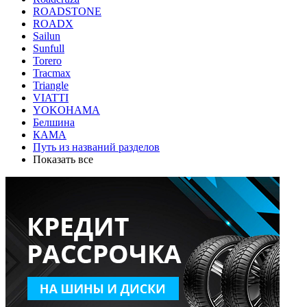
ROADSTONE
ROADX
Sailun
Sunfull
Torero
Tracmax
Triangle
VIATTI
YOKOHAMA
Белшина
КАМА
Путь из названий разделов
Показать все