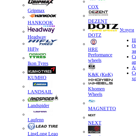
COX
Gripmax
DEZENT
HANKOOK
Услуги
DOTZ
Headway
Ш
О
HiFly
HRE
з
Performance
С
wheels
а
Ikon Tyres
А
С
K&K (КиК)
KUMHO
х
Khomen
LANDSAIL
Wheels
Landspider
MAGNETTO
Laufenn
NEXT
LingLong Leao