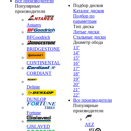
Все производители
Подбор дисков
Популярные
Каталог дисков
производители
Подбор по
параметрам
Antares
Тип диска
Литые диски
Стальные диски
BFGoodrich
Диаметр обода
13"
BRIDGESTONE
14"
15"
CONTINENTAL
16"
17"
CORDIANT
18"
19"
20"
Delinte
21"
22"
DUNLOP
Все производители
Популярные
производители
Fortune
AEZ
GISLAVED