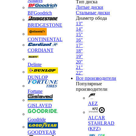
Antares
Тип диска
Литые диски
Стальные диски
BFGoodrich
Диаметр обода
13"
BRIDGESTONE
14"
15"
CONTINENTAL
16"
17"
CORDIANT
18"
19"
20"
Delinte
21"
22"
DUNLOP
Все производители
Популярные
производители
Fortune
AEZ
GISLAVED
ALCAR
Goodride
STAHLRAD
(KFZ)
GOODYEAR