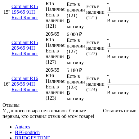
-
R15
Есть в
Cordiant R15
Есть в
Наличие:
наличии
15''
195/65 91H
наличии
Есть в
+
(121)
Road Runner
(121)
наличии
В корзину
В
(121)
корзину
205/65
6 000
₽
-
R15
Есть в
Cordiant R15
Есть в
Наличие:
наличии
205/65 94H
наличии
Есть в
+
(127)
Road Runner
(127)
наличии
В корзину
В
(127)
корзину
205/55
5 180
₽
-
R16
Есть в
Cordiant R16
Есть в
Наличие:
наличии
16''
205/55 94H
наличии
Есть в
+
(123)
Road Runner
(123)
наличии
В корзину
В
(123)
корзину
Отзывы
У данного товара нет отзывов. Станьте
Оставить отзыв
первым, кто оставил отзыв об этом товаре!
Antares
BFGoodrich
BRIDGESTONE