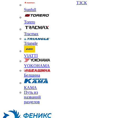
ТЗСК
Sunfull
Torero
Tracmax
Triangle
VIATTI
YOKOHAMA
Белшина
КАМА
Путь из
названий
разделов