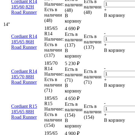
Cordiant R14
Есть в
Наличие:
наличии
185/60 82H
наличии
Есть в
+
(48)
Road Runner
(48)
наличии
В корзину
В
(48)
корзину
14''
185/65
4 690
₽
-
R14
Есть в
Cordiant R14
Есть в
Наличие:
наличии
185/65 86H
наличии
Есть в
+
(137)
Road Runner
(137)
наличии
В корзину
В
(137)
корзину
185/70
5 230
₽
-
R14
Есть в
Cordiant R14
Есть в
Наличие:
наличии
185/70 88H
наличии
Есть в
+
(71)
Road Runner
(71)
наличии
В корзину
В
(71)
корзину
185/65
4 650
₽
-
R15
Есть в
Cordiant R15
Есть в
Наличие:
наличии
185/65 88H
наличии
Есть в
+
(154)
Road Runner
(154)
наличии
В корзину
В
(154)
корзину
195/65
4 900
₽