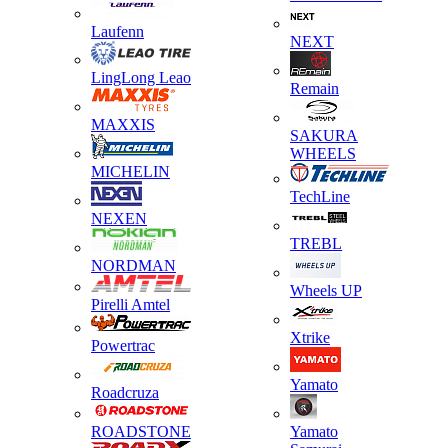
Laufenn
NEXT
LingLong Leao
Remain
MAXXIS
SAKURA
WHEELS
MICHELIN
TechLine
NEXEN
TREBL
NORDMAN
Wheels UP
Pirelli Amtel
Xtrike
Powertrac
Yamato
Roadcruza
ROADSTONE
Yamato