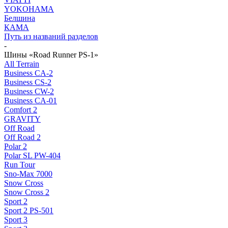
YOKOHAMA
Белшина
КАМА
Путь из названий разделов
-
Шины «Road Runner PS-1»
All Terrain
Business CA-2
Business CS-2
Business CW-2
Business CА-01
Comfort 2
GRAVITY
Off Road
Off Road 2
Polar 2
Polar SL PW-404
Run Tour
Sno-Max 7000
Snow Cross
Snow Cross 2
Sport 2
Sport 2 PS-501
Sport 3