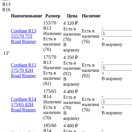
R13
R16
Наименование
Размер
Цена
Наличие
155/70
4 320
₽
-
R13
Есть в
Cordiant R13
Есть в
Наличие:
наличии
155/70 75T
наличии
Есть в
+
(76)
Road Runner
(76)
наличии
В корзину
В
(76)
корзину
13''
175/70
4 350
₽
-
R13
Есть в
Cordiant R13
Есть в
Наличие:
наличии
175/70 82H
наличии
Есть в
+
(92)
Road Runner
(92)
наличии
В корзину
В
(92)
корзину
175/65
4 400
₽
-
R14
Есть в
Cordiant R14
Есть в
Наличие:
наличии
175/65 82H
наличии
Есть в
+
(70)
Road Runner
(70)
наличии
В корзину
В
(70)
корзину
185/60
4 400
₽
-
R14
Есть в