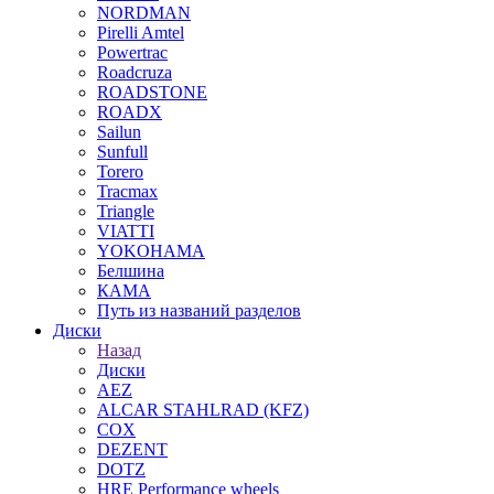
NORDMAN
Pirelli Amtel
Powertrac
Roadcruza
ROADSTONE
ROADX
Sailun
Sunfull
Torero
Tracmax
Triangle
VIATTI
YOKOHAMA
Белшина
КАМА
Путь из названий разделов
Диски
Назад
Диски
AEZ
ALCAR STAHLRAD (KFZ)
COX
DEZENT
DOTZ
HRE Performance wheels