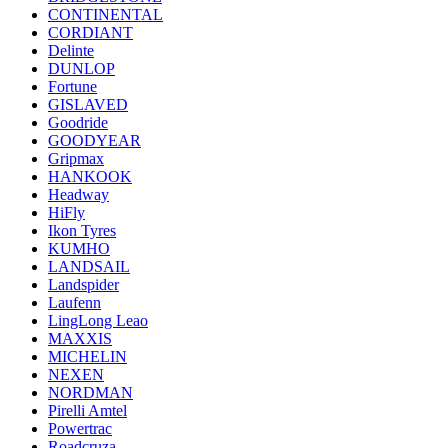
CONTINENTAL
CORDIANT
Delinte
DUNLOP
Fortune
GISLAVED
Goodride
GOODYEAR
Gripmax
HANKOOK
Headway
HiFly
Ikon Tyres
KUMHO
LANDSAIL
Landspider
Laufenn
LingLong Leao
MAXXIS
MICHELIN
NEXEN
NORDMAN
Pirelli Amtel
Powertrac
Roadcruza