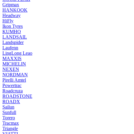
Gripmax
HANKOOK
Headway
HiFly
Ikon Tyres
KUMHO
LANDSAIL
Landspider
Laufenn
LingLong Leao
MAXXIS
MICHELIN
NEXEN
NORDMAN
Pirelli Amtel
Powertrac
Roadcruza
ROADSTONE
ROADX
Sailun
Sunfull
Torero
Tracmax
Triangle
VIATTI