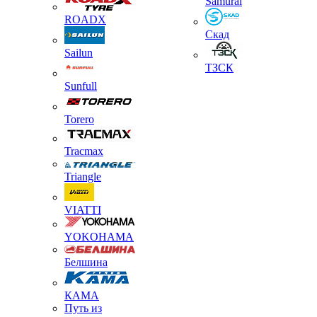
Samurai
ROADX
Скад
Sailun
ТЗСК
Sunfull
Torero
Tracmax
Triangle
VIATTI
YOKOHAMA
Белшина
КАМА
Путь из