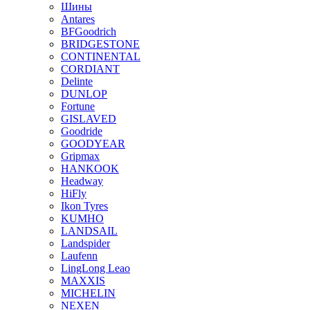
Шины
Antares
BFGoodrich
BRIDGESTONE
CONTINENTAL
CORDIANT
Delinte
DUNLOP
Fortune
GISLAVED
Goodride
GOODYEAR
Gripmax
HANKOOK
Headway
HiFly
Ikon Tyres
KUMHO
LANDSAIL
Landspider
Laufenn
LingLong Leao
MAXXIS
MICHELIN
NEXEN