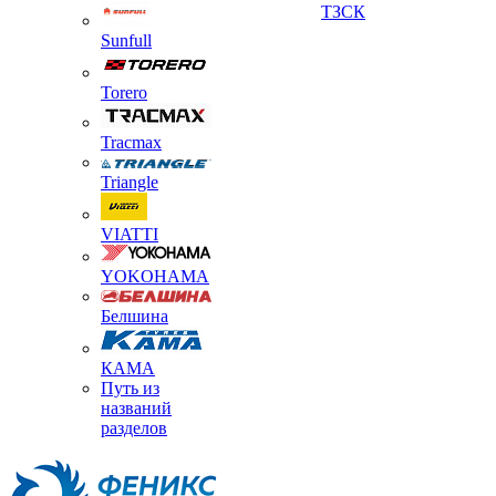
ТЗСК
Sunfull
Torero
Tracmax
Triangle
VIATTI
YOKOHAMA
Белшина
КАМА
Путь из
названий
разделов