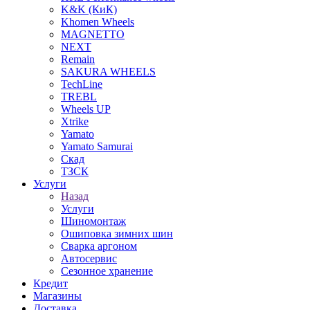
K&K (КиК)
Khomen Wheels
MAGNETTO
NEXT
Remain
SAKURA WHEELS
TechLine
TREBL
Wheels UP
Xtrike
Yamato
Yamato Samurai
Скад
ТЗСК
Услуги
Назад
Услуги
Шиномонтаж
Ошиповка зимних шин
Сварка аргоном
Автосервис
Сезонное хранение
Кредит
Магазины
Доставка