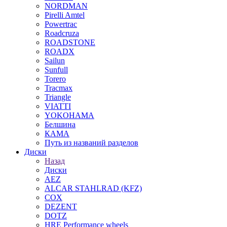
NORDMAN
Pirelli Amtel
Powertrac
Roadcruza
ROADSTONE
ROADX
Sailun
Sunfull
Torero
Tracmax
Triangle
VIATTI
YOKOHAMA
Белшина
КАМА
Путь из названий разделов
Диски
Назад
Диски
AEZ
ALCAR STAHLRAD (KFZ)
COX
DEZENT
DOTZ
HRE Performance wheels