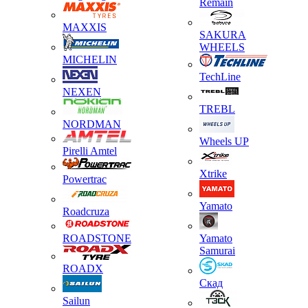
Remain
MAXXIS
SAKURA
WHEELS
MICHELIN
TechLine
NEXEN
TREBL
NORDMAN
Wheels UP
Pirelli Amtel
Xtrike
Powertrac
Yamato
Roadcruza
ROADSTONE
Yamato
Samurai
ROADX
Скад
Sailun