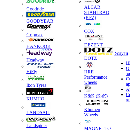
ALCAR
Goodride
STAHLRAD
(KFZ)
GOODYEAR
COX
Gripmax
DEZENT
HANKOOK
Услуги
DOTZ
Headway
Ш
О
HiFly
HRE
з
Performance
С
wheels
а
Ikon Tyres
А
С
K&K (КиК)
KUMHO
х
Khomen
LANDSAIL
Wheels
Landspider
MAGNETTO