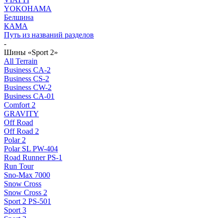
YOKOHAMA
Белшина
КАМА
Путь из названий разделов
-
Шины «Sport 2»
All Terrain
Business CA-2
Business CS-2
Business CW-2
Business CА-01
Comfort 2
GRAVITY
Off Road
Off Road 2
Polar 2
Polar SL PW-404
Road Runner PS-1
Run Tour
Sno-Max 7000
Snow Cross
Snow Cross 2
Sport 2 PS-501
Sport 3