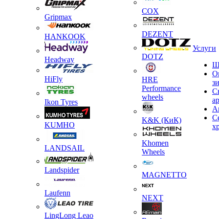
COX
Gripmax
DEZENT
HANKOOK
Услуги
DOTZ
Headway
Ш
О
HiFly
HRE
з
Performance
С
wheels
а
Ikon Tyres
А
С
K&K (КиК)
KUMHO
х
Khomen
LANDSAIL
Wheels
Landspider
MAGNETTO
Laufenn
NEXT
LingLong Leao