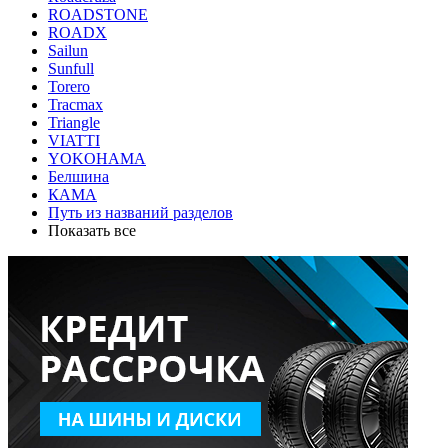
ROADSTONE
ROADX
Sailun
Sunfull
Torero
Tracmax
Triangle
VIATTI
YOKOHAMA
Белшина
КАМА
Путь из названий разделов
Показать все