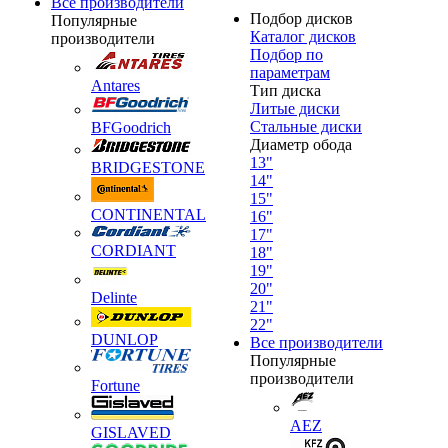
Все производители
Подбор дисков
Популярные
Каталог дисков
производители
Подбор по
параметрам
Antares
Тип диска
Литые диски
Стальные диски
BFGoodrich
Диаметр обода
13"
BRIDGESTONE
14"
15"
CONTINENTAL
16"
17"
CORDIANT
18"
19"
20"
Delinte
21"
22"
DUNLOP
Все производители
Популярные
производители
Fortune
AEZ
GISLAVED