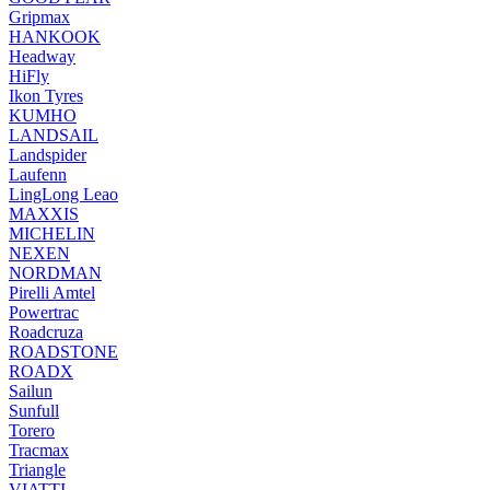
Gripmax
HANKOOK
Headway
HiFly
Ikon Tyres
KUMHO
LANDSAIL
Landspider
Laufenn
LingLong Leao
MAXXIS
MICHELIN
NEXEN
NORDMAN
Pirelli Amtel
Powertrac
Roadcruza
ROADSTONE
ROADX
Sailun
Sunfull
Torero
Tracmax
Triangle
VIATTI