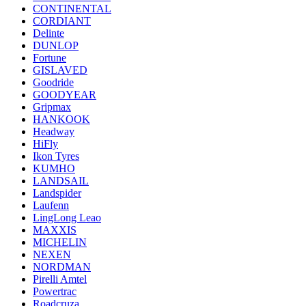
CONTINENTAL
CORDIANT
Delinte
DUNLOP
Fortune
GISLAVED
Goodride
GOODYEAR
Gripmax
HANKOOK
Headway
HiFly
Ikon Tyres
KUMHO
LANDSAIL
Landspider
Laufenn
LingLong Leao
MAXXIS
MICHELIN
NEXEN
NORDMAN
Pirelli Amtel
Powertrac
Roadcruza