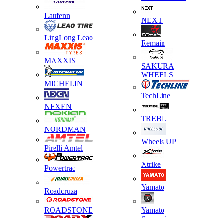
Laufenn
NEXT
LingLong Leao
Remain
MAXXIS
SAKURA
WHEELS
MICHELIN
TechLine
NEXEN
TREBL
NORDMAN
Wheels UP
Pirelli Amtel
Xtrike
Powertrac
Yamato
Roadcruza
ROADSTONE
Yamato