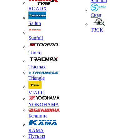
Samurai
ROADX
Скад
Sailun
ТЗСК
Sunfull
Torero
Tracmax
Triangle
VIATTI
YOKOHAMA
Белшина
КАМА
Путь из