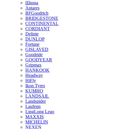
Шины
Antares
BFGoodrich
BRIDGESTONE
CONTINENTAL
CORDIANT
Delinte
DUNLOP
Fortune
GISLAVED
Goodride
GOODYEAR
Gripmax
HANKOOK
Headway
HiFly
Ikon Tyres
KUMHO
LANDSAIL
Landspider
Laufenn
LingLong Leao
MAXXIS
MICHELIN
NEXEN