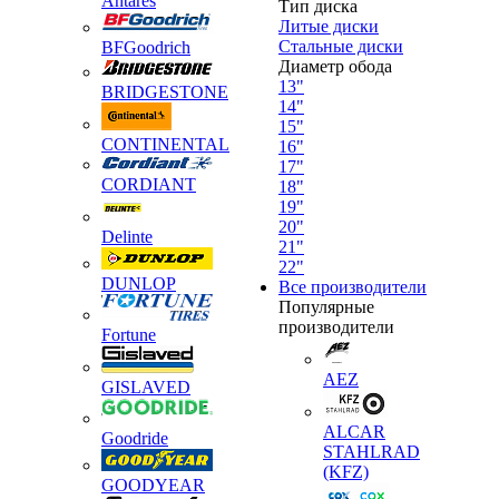
Antares
Тип диска
Литые диски
Стальные диски
BFGoodrich
Диаметр обода
13"
BRIDGESTONE
14"
15"
CONTINENTAL
16"
17"
CORDIANT
18"
19"
20"
Delinte
21"
22"
DUNLOP
Все производители
Популярные
производители
Fortune
AEZ
GISLAVED
ALCAR
Goodride
STAHLRAD
(KFZ)
GOODYEAR