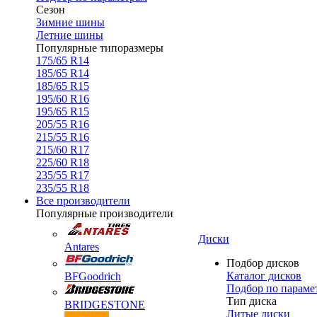
Сезон
Зимние шины
Летние шины
Популярные типоразмеры
175/65 R14
185/65 R14
185/65 R15
195/60 R16
195/65 R15
205/55 R16
215/55 R16
215/60 R17
225/60 R18
235/55 R17
235/55 R18
Все производители
Популярные производители
Диски
Antares
Подбор дисков
Каталог дисков
BFGoodrich
Подбор по параме
Тип диска
BRIDGESTONE
Литые диски