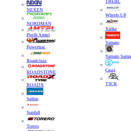
TREBL
NEXEN
Wheels UP
NORDMAN
Xtrike
Pirelli Amtel
Yamato
Powertrac
Yamato Samu
Roadcruza
Скад
ROADSTONE
ТЗСК
ROADX
Sailun
Sunfull
Torero