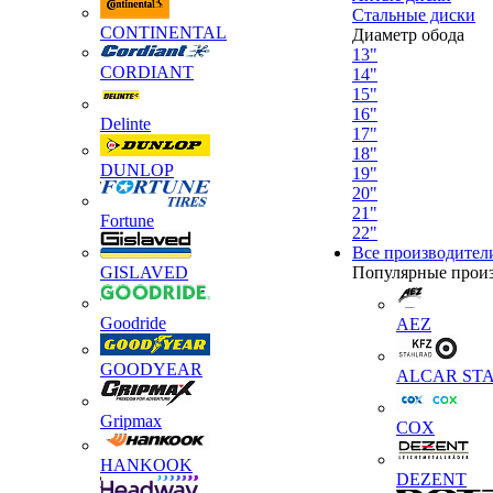
Стальные диски
CONTINENTAL
Диаметр обода
13"
CORDIANT
14"
15"
16"
Delinte
17"
18"
DUNLOP
19"
20"
21"
Fortune
22"
Все производител
GISLAVED
Популярные прои
Goodride
AEZ
GOODYEAR
ALCAR STA
Gripmax
COX
HANKOOK
DEZENT