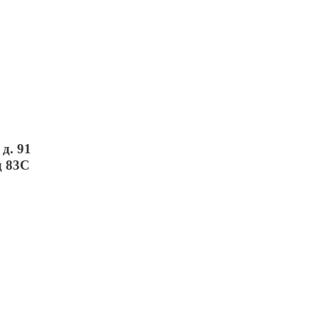
д. 91
д 83С