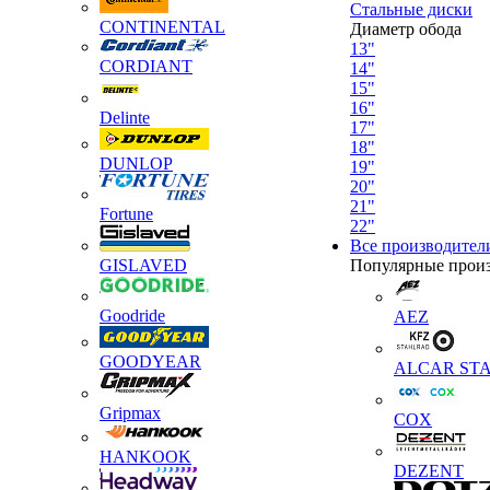
Стальные диски
CONTINENTAL
Диаметр обода
13"
CORDIANT
14"
15"
16"
Delinte
17"
18"
DUNLOP
19"
20"
21"
Fortune
22"
Все производител
GISLAVED
Популярные прои
Goodride
AEZ
GOODYEAR
ALCAR STA
Gripmax
COX
HANKOOK
DEZENT