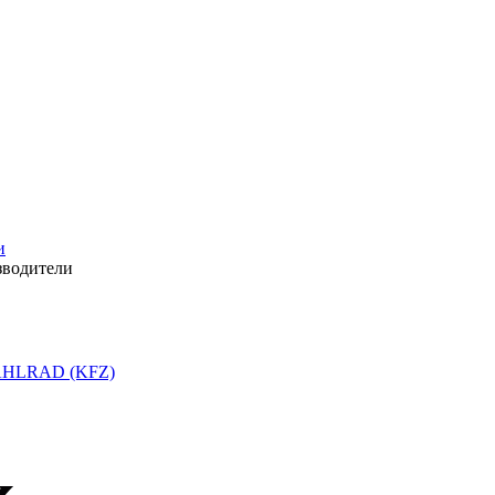
и
зводители
HLRAD (KFZ)