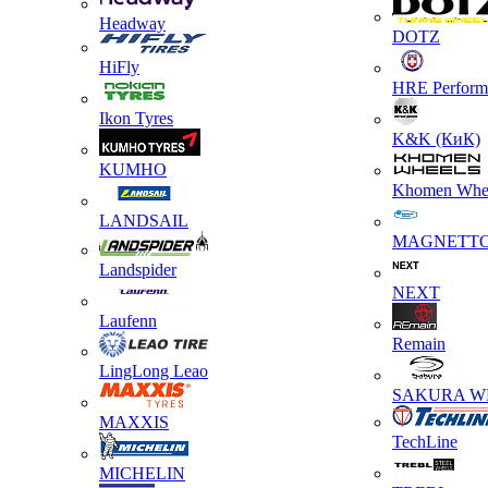
Headway
DOTZ
HiFly
HRE Perform
Ikon Tyres
K&K (КиК)
KUMHO
Khomen Whe
LANDSAIL
MAGNETT
Landspider
NEXT
Laufenn
Remain
LingLong Leao
SAKURA W
MAXXIS
TechLine
MICHELIN