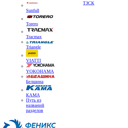
ТЗСК
Sunfull
Torero
Tracmax
Triangle
VIATTI
YOKOHAMA
Белшина
КАМА
Путь из
названий
разделов