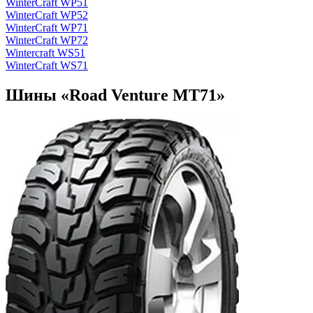
WinterCraft WP51
WinterCraft WP52
WinterCraft WP71
WinterCraft WP72
Wintercraft WS51
WinterCraft WS71
Шины «Road Venture MT71»