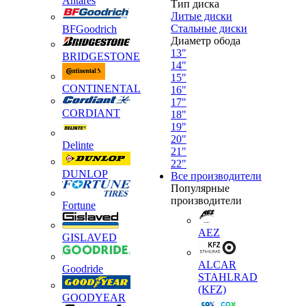
Antares
Тип диска
Литые диски
Стальные диски
BFGoodrich
Диаметр обода
13"
BRIDGESTONE
14"
15"
CONTINENTAL
16"
17"
CORDIANT
18"
19"
20"
Delinte
21"
22"
DUNLOP
Все производители
Популярные
производители
Fortune
AEZ
GISLAVED
ALCAR
Goodride
STAHLRAD
(KFZ)
GOODYEAR