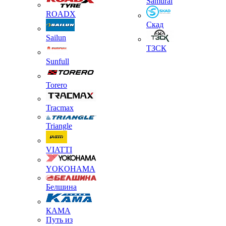
Samurai
ROADX
Скад
Sailun
ТЗСК
Sunfull
Torero
Tracmax
Triangle
VIATTI
YOKOHAMA
Белшина
КАМА
Путь из