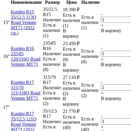
Наименование
Размер
Цена
Наличие
35/12.5
18 390
₽
Kumho R15
-
R15
Есть в
35/12.5 113Q
Есть в
Наличие:
наличии
15''
Road Venture
наличии
Есть в
+
(1)
MT71 (2022
(1)
наличии
В корзину
В
г.в.)
(1)
корзину
235/85
23 450
₽
-
Kumho R16
R16
Есть в
Есть в
235/85
Наличие:
наличии
16''
наличии
120/116Q Road
Есть в
+
(8)
(8)
Venture MT71
наличии
В корзину
В
(8)
корзину
315/70
27 110
₽
-
Kumho R17
R17
Есть в
Есть в
315/70
Наличие:
наличии
наличии
121/118Q Road
Есть в
+
(2)
(2)
Venture MT71
наличии
В корзину
В
(2)
корзину
17''
35/12.5
21 770
₽
Kumho R17
-
R17
Есть в
35/12.5 121Q
Есть в
Наличие:
наличии
Road Venture
наличии
Есть в
+
(40)
MT71 (2022
(40)