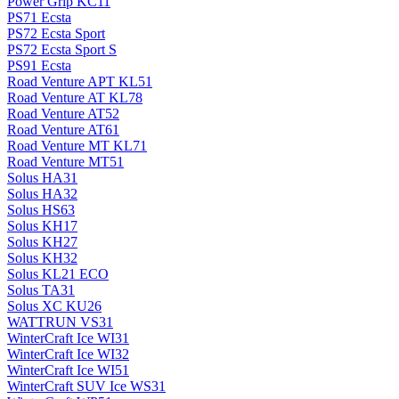
Power Grip KC11
PS71 Ecsta
PS72 Ecsta Sport
PS72 Ecsta Sport S
PS91 Ecsta
Road Venture APT KL51
Road Venture AT KL78
Road Venture AT52
Road Venture AT61
Road Venture MT KL71
Road Venture MT51
Solus HA31
Solus HA32
Solus HS63
Solus KH17
Solus KH27
Solus KH32
Solus KL21 ECO
Solus TA31
Solus XC KU26
WATTRUN VS31
WinterCraft Ice WI31
WinterCraft Ice WI32
WinterCraft Ice WI51
WinterCraft SUV Ice WS31