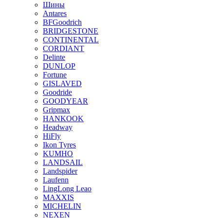
Шины
Antares
BFGoodrich
BRIDGESTONE
CONTINENTAL
CORDIANT
Delinte
DUNLOP
Fortune
GISLAVED
Goodride
GOODYEAR
Gripmax
HANKOOK
Headway
HiFly
Ikon Tyres
KUMHO
LANDSAIL
Landspider
Laufenn
LingLong Leao
MAXXIS
MICHELIN
NEXEN