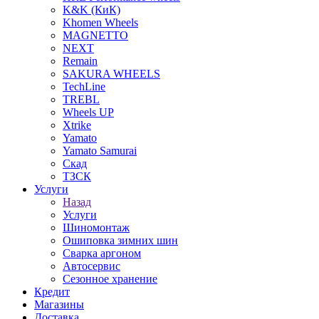
K&K (КиК)
Khomen Wheels
MAGNETTO
NEXT
Remain
SAKURA WHEELS
TechLine
TREBL
Wheels UP
Xtrike
Yamato
Yamato Samurai
Скад
ТЗСК
Услуги
Назад
Услуги
Шиномонтаж
Ошиповка зимних шин
Сварка аргоном
Автосервис
Сезонное хранение
Кредит
Магазины
Доставка