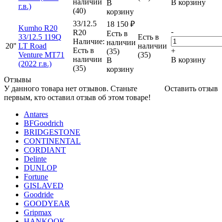
наличии
В корзину
В
г.в.)
(40)
корзину
33/12.5
18 150
₽
Kumho R20
-
R20
Есть в
33/12.5 119Q
Есть в
Наличие:
наличии
20''
LT Road
наличии
Есть в
+
(35)
Venture MT71
(35)
наличии
В корзину
В
(2022 г.в.)
(35)
корзину
Отзывы
У данного товара нет отзывов. Станьте
Оставить отзыв
первым, кто оставил отзыв об этом товаре!
Antares
BFGoodrich
BRIDGESTONE
CONTINENTAL
CORDIANT
Delinte
DUNLOP
Fortune
GISLAVED
Goodride
GOODYEAR
Gripmax
HANKOOK