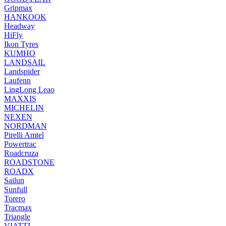
Gripmax
HANKOOK
Headway
HiFly
Ikon Tyres
KUMHO
LANDSAIL
Landspider
Laufenn
LingLong Leao
MAXXIS
MICHELIN
NEXEN
NORDMAN
Pirelli Amtel
Powertrac
Roadcruza
ROADSTONE
ROADX
Sailun
Sunfull
Torero
Tracmax
Triangle
VIATTI