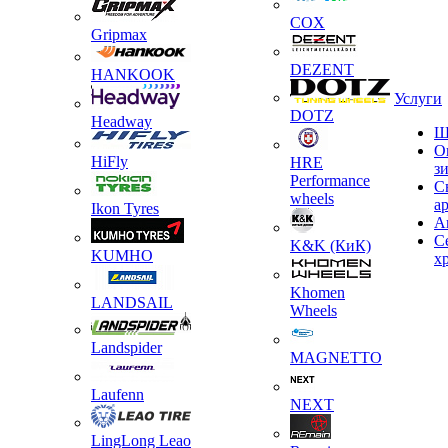
COX
Gripmax
DEZENT
HANKOOK
Услуги
DOTZ
Headway
Ш
О
HiFly
HRE
з
Performance
С
wheels
а
Ikon Tyres
А
С
K&K (КиК)
KUMHO
х
Khomen
LANDSAIL
Wheels
Landspider
MAGNETTO
Laufenn
NEXT
LingLong Leao