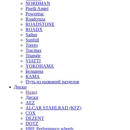
NORDMAN
Pirelli Amtel
Powertrac
Roadcruza
ROADSTONE
ROADX
Sailun
Sunfull
Torero
Tracmax
Triangle
VIATTI
YOKOHAMA
Белшина
КАМА
Путь из названий разделов
Диски
Назад
Диски
AEZ
ALCAR STAHLRAD (KFZ)
COX
DEZENT
DOTZ
HRE Performance wheels