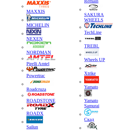
Remain
MAXXIS
SAKURA
WHEELS
MICHELIN
TechLine
NEXEN
TREBL
NORDMAN
Wheels UP
Pirelli Amtel
Xtrike
Powertrac
Yamato
Roadcruza
ROADSTONE
Yamato
Samurai
ROADX
Скад
Sailun