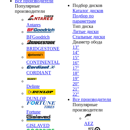
Все производители
Подбор дисков
Популярные
Каталог дисков
производители
Подбор по
параметрам
Antares
Тип диска
Литые диски
Стальные диски
BFGoodrich
Диаметр обода
13"
BRIDGESTONE
14"
15"
CONTINENTAL
16"
17"
CORDIANT
18"
19"
20"
Delinte
21"
22"
DUNLOP
Все производители
Популярные
производители
Fortune
AEZ
GISLAVED