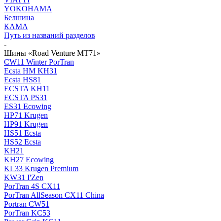
YOKOHAMA
Белшина
КАМА
Путь из названий разделов
-
Шины «Road Venture MT71»
CW11 Winter PorTran
Ecsta HM KH31
Ecsta HS81
ECSTA KH11
ECSTA PS31
ES31 Ecowing
HP71 Krugen
HP91 Krugen
HS51 Ecsta
HS52 Ecsta
KH21
KH27 Ecowing
KL33 Krugen Premium
KW31 I'Zen
PorTran 4S CX11
PorTran AllSeason CX11 China
Portran CW51
PorTran KC53