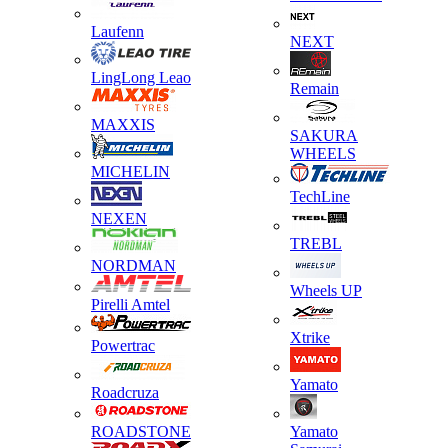
Laufenn
NEXT
LingLong Leao
Remain
MAXXIS
SAKURA
WHEELS
MICHELIN
TechLine
NEXEN
TREBL
NORDMAN
Wheels UP
Pirelli Amtel
Xtrike
Powertrac
Yamato
Roadcruza
ROADSTONE
Yamato