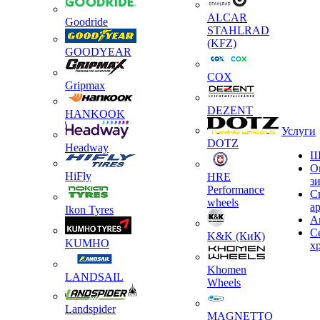
ALCAR
Goodride
STAHLRAD
(KFZ)
GOODYEAR
COX
Gripmax
DEZENT
HANKOOK
Услуги
DOTZ
Headway
Ш
О
HiFly
HRE
з
Performance
С
wheels
а
Ikon Tyres
А
С
K&K (КиК)
KUMHO
х
Khomen
LANDSAIL
Wheels
Landspider
MAGNETTO