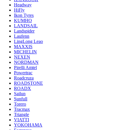
Headway
HiFly
Ikon Tyres
KUMHO
LANDSAIL
Landspider
Laufenn
LingLong Leao
MAXXIS
MICHELIN
NEXEN
NORDMAN
Pirelli Amtel
Powertrac
Roadcruza
ROADSTONE
ROADX
Sailun
Sunfull
Torero
Tracmax
Triangle
VIATTI
YOKOHAMA