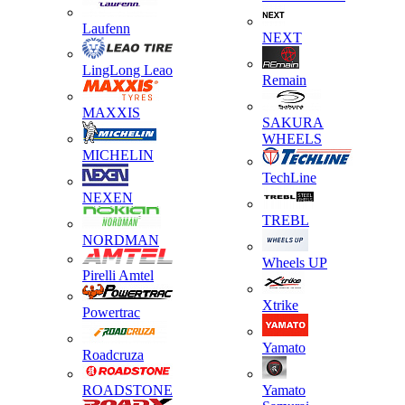
Laufenn
NEXT
LingLong Leao
Remain
MAXXIS
SAKURA
WHEELS
MICHELIN
TechLine
NEXEN
TREBL
NORDMAN
Wheels UP
Pirelli Amtel
Xtrike
Powertrac
Yamato
Roadcruza
ROADSTONE
Yamato