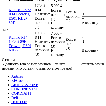
175/65
5 030
₽
-
Kumho 175/65
R14
Есть в
Есть в
R14 Ecowing
Наличие:
наличии
наличии
ES01 KH27
Есть в
+
(1)
(1)
86T
наличии
В корзину
В
(1)
корзину
14''
195/65
7 630
₽
-
Kumho R14
R14
Есть в
Есть в
195/65 89H
Наличие:
наличии
наличии
Ecowing ES01
Есть в
+
(3)
(3)
KH27
наличии
В корзину
В
(3)
корзину
Отзывы
У данного товара нет отзывов. Станьте
Оставить отзыв
первым, кто оставил отзыв об этом товаре!
Antares
BFGoodrich
BRIDGESTONE
CONTINENTAL
CORDIANT
Delinte
DUNLOP