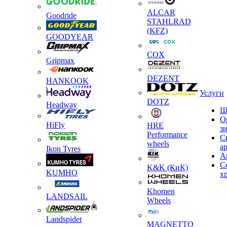
ALCAR
Goodride
STAHLRAD
(KFZ)
GOODYEAR
COX
Gripmax
DEZENT
HANKOOK
Услуги
DOTZ
Headway
Ш
О
HiFly
HRE
з
Performance
С
wheels
а
Ikon Tyres
А
С
K&K (КиК)
KUMHO
х
Khomen
LANDSAIL
Wheels
Landspider
MAGNETTO