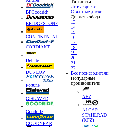
Antares
Тип диска
Литые диски
Стальные диски
BFGoodrich
Диаметр обода
13"
BRIDGESTONE
14"
15"
CONTINENTAL
16"
17"
CORDIANT
18"
19"
20"
Delinte
21"
22"
DUNLOP
Все производители
Популярные
производители
Fortune
AEZ
GISLAVED
ALCAR
Goodride
STAHLRAD
(KFZ)
GOODYEAR