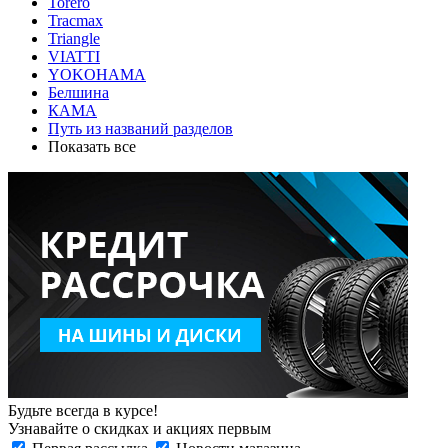
Torero
Tracmax
Triangle
VIATTI
YOKOHAMA
Белшина
КАМА
Путь из названий разделов
Показать все
Будьте всегда в курсе!
Узнавайте о скидках и акциях первым