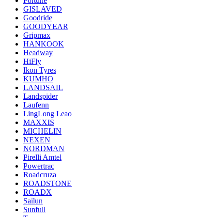
Fortune
GISLAVED
Goodride
GOODYEAR
Gripmax
HANKOOK
Headway
HiFly
Ikon Tyres
KUMHO
LANDSAIL
Landspider
Laufenn
LingLong Leao
MAXXIS
MICHELIN
NEXEN
NORDMAN
Pirelli Amtel
Powertrac
Roadcruza
ROADSTONE
ROADX
Sailun
Sunfull