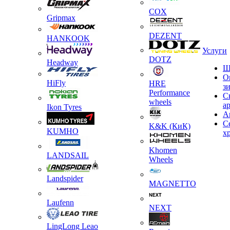
COX
Gripmax
DEZENT
HANKOOK
Услуги
DOTZ
Headway
Ш
О
HiFly
HRE
з
Performance
С
wheels
а
Ikon Tyres
А
С
K&K (КиК)
KUMHO
х
Khomen
LANDSAIL
Wheels
Landspider
MAGNETTO
Laufenn
NEXT
LingLong Leao