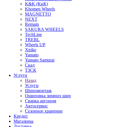
K&K (КиК)
Khomen Wheels
MAGNETTO
NEXT
Remain
SAKURA WHEELS
TechLine
TREBL
Wheels UP
Xtrike
Yamato
Yamato Samurai
Скад
ТЗСК
Услуги
Назад
Услуги
Шиномонтаж
Ошиповка зимних шин
Сварка аргоном
Автосервис
Сезонное хранение
Кредит
Магазины
Доставка