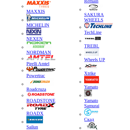
Remain
MAXXIS
SAKURA
WHEELS
MICHELIN
TechLine
NEXEN
TREBL
NORDMAN
Wheels UP
Pirelli Amtel
Xtrike
Powertrac
Yamato
Roadcruza
ROADSTONE
Yamato
Samurai
ROADX
Скад
Sailun