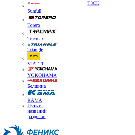
ТЗСК
Sunfull
Torero
Tracmax
Triangle
VIATTI
YOKOHAMA
Белшина
КАМА
Путь из
названий
разделов