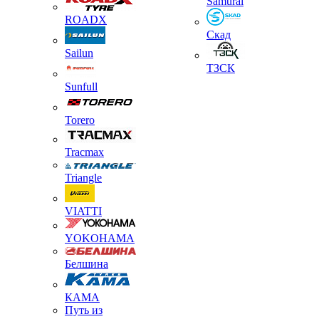
Samurai
ROADX
Скад
Sailun
ТЗСК
Sunfull
Torero
Tracmax
Triangle
VIATTI
YOKOHAMA
Белшина
КАМА
Путь из