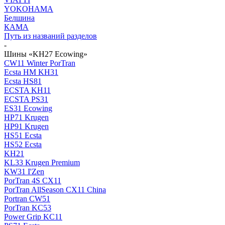
YOKOHAMA
Белшина
КАМА
Путь из названий разделов
-
Шины «KH27 Ecowing»
CW11 Winter PorTran
Ecsta HM KH31
Ecsta HS81
ECSTA KH11
ECSTA PS31
ES31 Ecowing
HP71 Krugen
HP91 Krugen
HS51 Ecsta
HS52 Ecsta
KH21
KL33 Krugen Premium
KW31 I'Zen
PorTran 4S CX11
PorTran AllSeason CX11 China
Portran CW51
PorTran KC53
Power Grip KC11