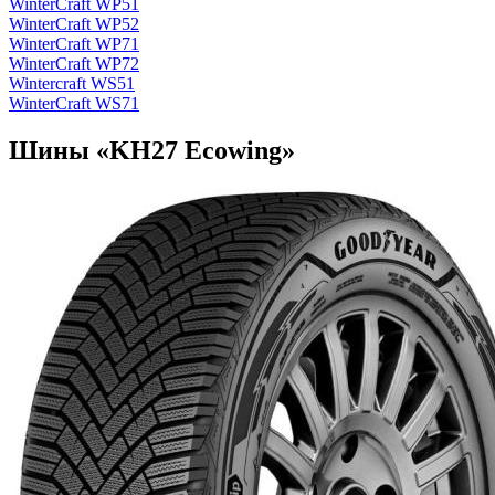
WinterCraft WP51
WinterCraft WP52
WinterCraft WP71
WinterCraft WP72
Wintercraft WS51
WinterCraft WS71
Шины «KH27 Ecowing»