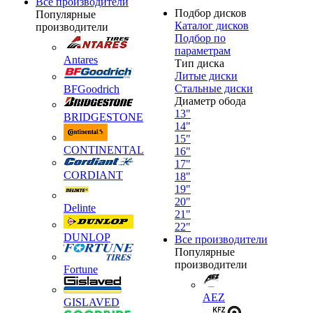
Все производители
Подбор дисков
Популярные
Каталог дисков
производители
Подбор по
параметрам
Antares
Тип диска
Литые диски
Стальные диски
BFGoodrich
Диаметр обода
13"
BRIDGESTONE
14"
15"
CONTINENTAL
16"
17"
CORDIANT
18"
19"
20"
Delinte
21"
22"
DUNLOP
Все производители
Популярные
производители
Fortune
AEZ
GISLAVED