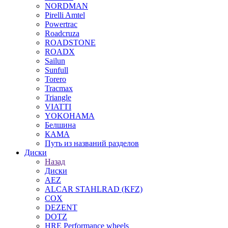
NORDMAN
Pirelli Amtel
Powertrac
Roadcruza
ROADSTONE
ROADX
Sailun
Sunfull
Torero
Tracmax
Triangle
VIATTI
YOKOHAMA
Белшина
КАМА
Путь из названий разделов
Диски
Назад
Диски
AEZ
ALCAR STAHLRAD (KFZ)
COX
DEZENT
DOTZ
HRE Performance wheels