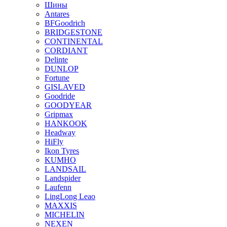
Шины
Antares
BFGoodrich
BRIDGESTONE
CONTINENTAL
CORDIANT
Delinte
DUNLOP
Fortune
GISLAVED
Goodride
GOODYEAR
Gripmax
HANKOOK
Headway
HiFly
Ikon Tyres
KUMHO
LANDSAIL
Landspider
Laufenn
LingLong Leao
MAXXIS
MICHELIN
NEXEN