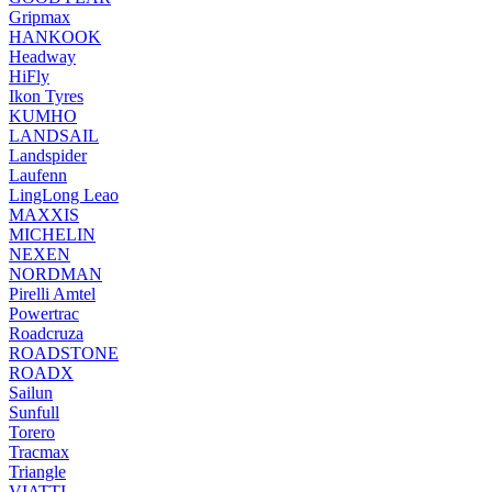
Gripmax
HANKOOK
Headway
HiFly
Ikon Tyres
KUMHO
LANDSAIL
Landspider
Laufenn
LingLong Leao
MAXXIS
MICHELIN
NEXEN
NORDMAN
Pirelli Amtel
Powertrac
Roadcruza
ROADSTONE
ROADX
Sailun
Sunfull
Torero
Tracmax
Triangle
VIATTI