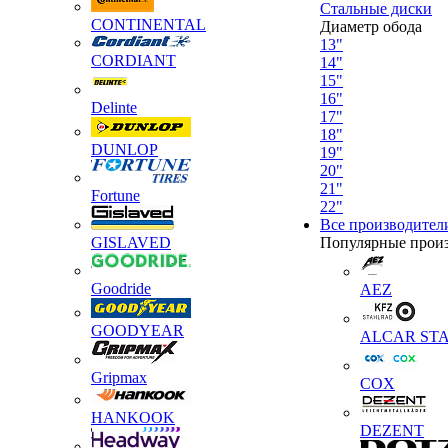
Стальные диски
CONTINENTAL
Диаметр обода
13"
CORDIANT
14"
15"
16"
Delinte
17"
18"
DUNLOP
19"
20"
21"
Fortune
22"
Все производител
GISLAVED
Популярные прои
Goodride
AEZ
GOODYEAR
ALCAR STA
Gripmax
COX
HANKOOK
DEZENT