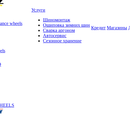
Услуги
Шиномонтаж
ance wheels
Ошиповка зимних шин
Кредит
Магазины
Сварка аргоном
Автосервис
Сезонное хранение
els
O
HEELS