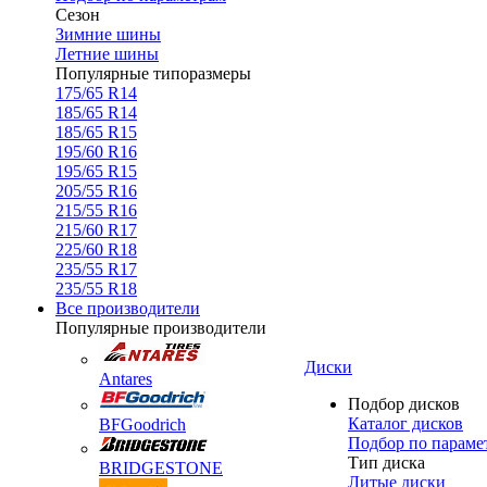
Сезон
Зимние шины
Летние шины
Популярные типоразмеры
175/65 R14
185/65 R14
185/65 R15
195/60 R16
195/65 R15
205/55 R16
215/55 R16
215/60 R17
225/60 R18
235/55 R17
235/55 R18
Все производители
Популярные производители
Диски
Antares
Подбор дисков
Каталог дисков
BFGoodrich
Подбор по параме
Тип диска
BRIDGESTONE
Литые диски