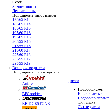
Сезон
Зимние шины
Летние шины
Популярные типоразмеры
175/65 R14
185/65 R14
185/65 R15
195/60 R16
195/65 R15
205/55 R16
215/55 R16
215/60 R17
225/60 R18
235/55 R17
235/55 R18
Все производители
Популярные производители
Диски
Antares
Подбор дисков
Каталог дисков
BFGoodrich
Подбор по параме
Тип диска
BRIDGESTONE
Литые диски