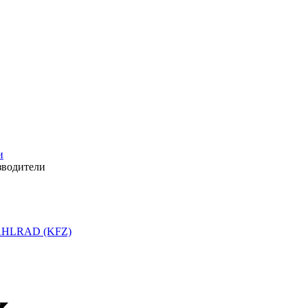
и
зводители
HLRAD (KFZ)