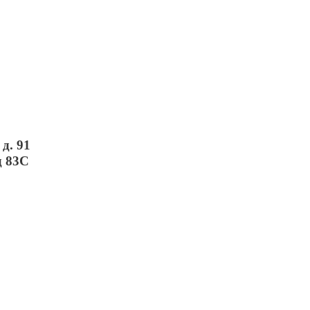
д. 91
д 83С