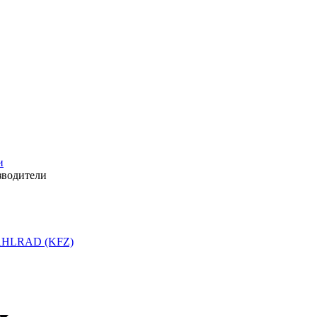
и
зводители
HLRAD (KFZ)