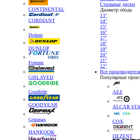
Стальные диски
CONTINENTAL
Диаметр обода
13"
CORDIANT
14"
15"
16"
Delinte
17"
18"
DUNLOP
19"
20"
21"
Fortune
22"
Все производител
GISLAVED
Популярные прои
Goodride
AEZ
GOODYEAR
ALCAR STA
Gripmax
COX
HANKOOK
DEZENT