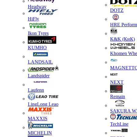
Headway
DOTZ
HiFly
HRE Perform
Ikon Tyres
K&K (КиК)
KUMHO
Khomen Whe
LANDSAIL
MAGNETT
Landspider
NEXT
Laufenn
Remain
LingLong Leao
SAKURA W
MAXXIS
TechLine
MICHELIN