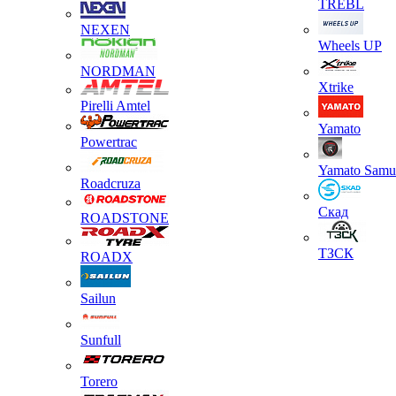
TREBL
NEXEN
Wheels UP
NORDMAN
Xtrike
Pirelli Amtel
Yamato
Powertrac
Yamato Samu
Roadcruza
Скад
ROADSTONE
ТЗСК
ROADX
Sailun
Sunfull
Torero