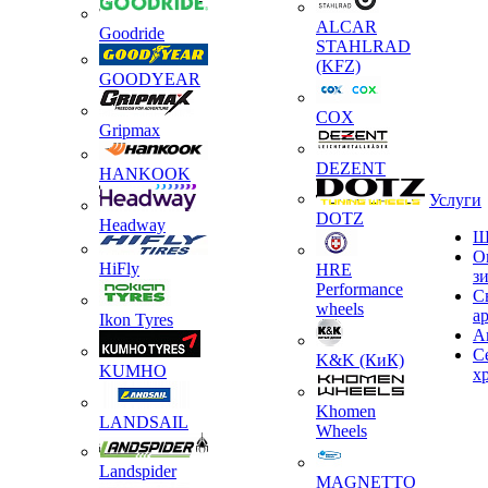
ALCAR
Goodride
STAHLRAD
(KFZ)
GOODYEAR
COX
Gripmax
DEZENT
HANKOOK
Услуги
DOTZ
Headway
Ш
О
HiFly
HRE
з
Performance
С
wheels
а
Ikon Tyres
А
С
K&K (КиК)
KUMHO
х
Khomen
LANDSAIL
Wheels
Landspider
MAGNETTO