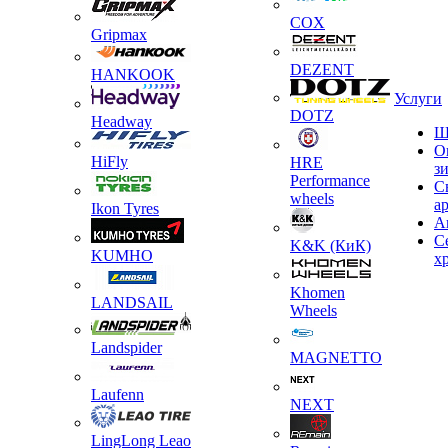
COX
Gripmax
DEZENT
HANKOOK
Услуги
DOTZ
Headway
Ш
О
HiFly
HRE
з
Performance
С
wheels
а
Ikon Tyres
А
С
K&K (КиК)
KUMHO
х
Khomen
LANDSAIL
Wheels
Landspider
MAGNETTO
Laufenn
NEXT
LingLong Leao