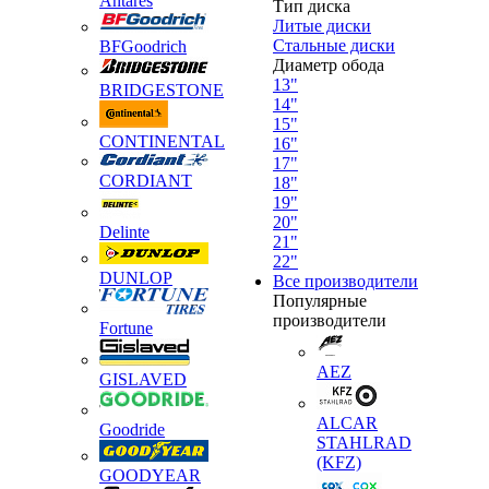
Antares
Тип диска
Литые диски
Стальные диски
BFGoodrich
Диаметр обода
13"
BRIDGESTONE
14"
15"
CONTINENTAL
16"
17"
CORDIANT
18"
19"
20"
Delinte
21"
22"
DUNLOP
Все производители
Популярные
производители
Fortune
AEZ
GISLAVED
ALCAR
Goodride
STAHLRAD
(KFZ)
GOODYEAR