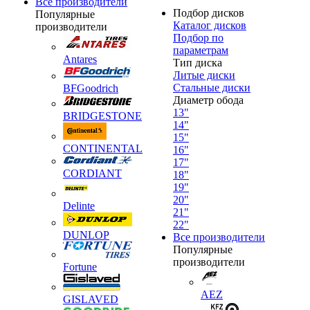
Все производители
Подбор дисков
Популярные
Каталог дисков
производители
Подбор по
параметрам
Antares
Тип диска
Литые диски
Стальные диски
BFGoodrich
Диаметр обода
13"
BRIDGESTONE
14"
15"
CONTINENTAL
16"
17"
CORDIANT
18"
19"
20"
Delinte
21"
22"
DUNLOP
Все производители
Популярные
производители
Fortune
AEZ
GISLAVED