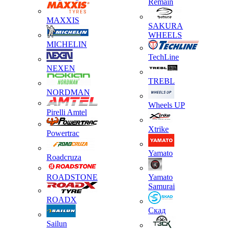
Remain
MAXXIS
SAKURA
WHEELS
MICHELIN
TechLine
NEXEN
TREBL
NORDMAN
Wheels UP
Pirelli Amtel
Xtrike
Powertrac
Yamato
Roadcruza
ROADSTONE
Yamato
Samurai
ROADX
Скад
Sailun