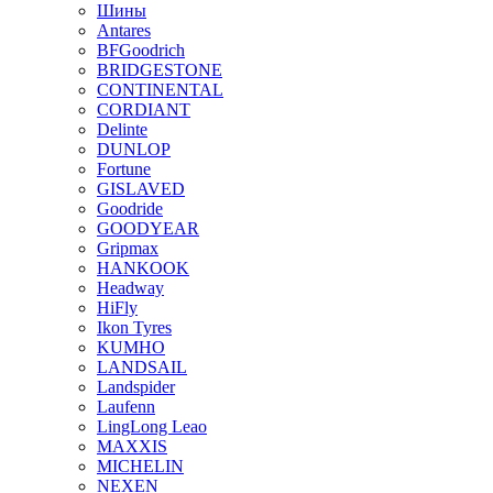
Шины
Antares
BFGoodrich
BRIDGESTONE
CONTINENTAL
CORDIANT
Delinte
DUNLOP
Fortune
GISLAVED
Goodride
GOODYEAR
Gripmax
HANKOOK
Headway
HiFly
Ikon Tyres
KUMHO
LANDSAIL
Landspider
Laufenn
LingLong Leao
MAXXIS
MICHELIN
NEXEN