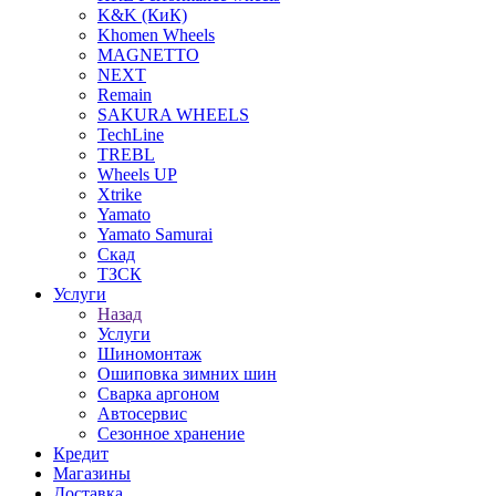
K&K (КиК)
Khomen Wheels
MAGNETTO
NEXT
Remain
SAKURA WHEELS
TechLine
TREBL
Wheels UP
Xtrike
Yamato
Yamato Samurai
Скад
ТЗСК
Услуги
Назад
Услуги
Шиномонтаж
Ошиповка зимних шин
Сварка аргоном
Автосервис
Сезонное хранение
Кредит
Магазины
Доставка