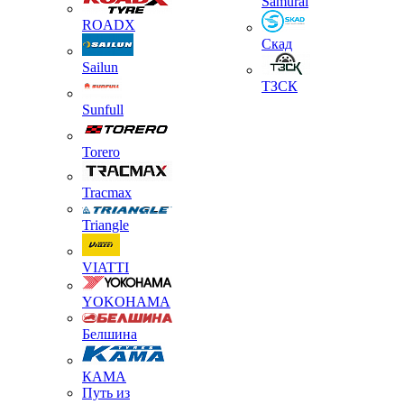
Samurai
ROADX
Скад
Sailun
ТЗСК
Sunfull
Torero
Tracmax
Triangle
VIATTI
YOKOHAMA
Белшина
КАМА
Путь из