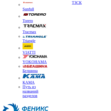
ТЗСК
Sunfull
Torero
Tracmax
Triangle
VIATTI
YOKOHAMA
Белшина
КАМА
Путь из
названий
разделов