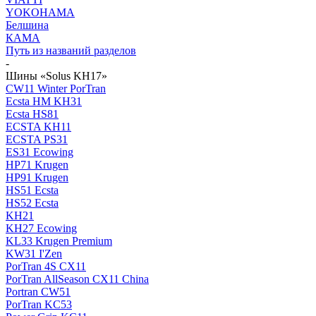
YOKOHAMA
Белшина
КАМА
Путь из названий разделов
-
Шины «Solus KH17»
CW11 Winter PorTran
Ecsta HM KH31
Ecsta HS81
ECSTA KH11
ECSTA PS31
ES31 Ecowing
HP71 Krugen
HP91 Krugen
HS51 Ecsta
HS52 Ecsta
KH21
KH27 Ecowing
KL33 Krugen Premium
KW31 I'Zen
PorTran 4S CX11
PorTran AllSeason CX11 China
Portran CW51
PorTran KC53