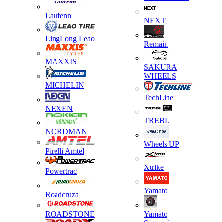
Laufenn
NEXT
LingLong Leao
Remain
MAXXIS
SAKURA
WHEELS
MICHELIN
TechLine
NEXEN
TREBL
NORDMAN
Wheels UP
Pirelli Amtel
Xtrike
Powertrac
Yamato
Roadcruza
ROADSTONE
Yamato