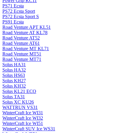
Power Grip KC11
PS71 Ecsta
PS72 Ecsta Sport
PS72 Ecsta Sport S
PS91 Ecsta
Road Venture APT KL51
Road Venture AT KL78
Road Venture AT52
Road Venture AT61
Road Venture MT KL71
Road Venture MT51
Road Venture MT71
Solus HA31
Solus HA32
Solus HS63
Solus KH27
Solus KH32
Solus KL21 ECO
Solus TA31
Solus XC KU26
WATTRUN VS31
WinterCraft Ice WI31
WinterCraft Ice WI32
WinterCraft Ice WI51
WinterCraft SUV Ice WS31