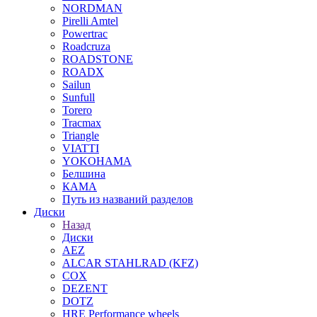
NORDMAN
Pirelli Amtel
Powertrac
Roadcruza
ROADSTONE
ROADX
Sailun
Sunfull
Torero
Tracmax
Triangle
VIATTI
YOKOHAMA
Белшина
КАМА
Путь из названий разделов
Диски
Назад
Диски
AEZ
ALCAR STAHLRAD (KFZ)
COX
DEZENT
DOTZ
HRE Performance wheels