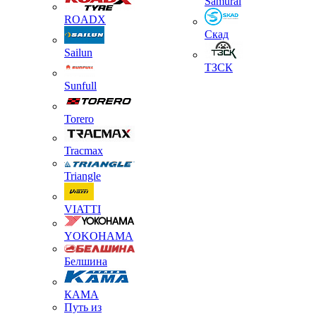
Samurai
ROADX
Скад
Sailun
ТЗСК
Sunfull
Torero
Tracmax
Triangle
VIATTI
YOKOHAMA
Белшина
КАМА
Путь из