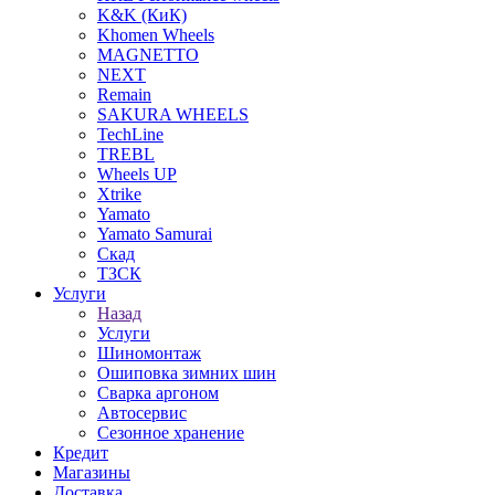
K&K (КиК)
Khomen Wheels
MAGNETTO
NEXT
Remain
SAKURA WHEELS
TechLine
TREBL
Wheels UP
Xtrike
Yamato
Yamato Samurai
Скад
ТЗСК
Услуги
Назад
Услуги
Шиномонтаж
Ошиповка зимних шин
Сварка аргоном
Автосервис
Сезонное хранение
Кредит
Магазины
Доставка