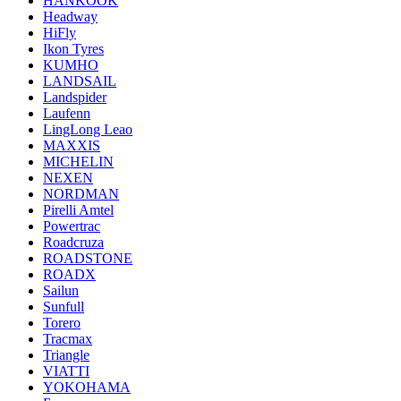
HANKOOK
Headway
HiFly
Ikon Tyres
KUMHO
LANDSAIL
Landspider
Laufenn
LingLong Leao
MAXXIS
MICHELIN
NEXEN
NORDMAN
Pirelli Amtel
Powertrac
Roadcruza
ROADSTONE
ROADX
Sailun
Sunfull
Torero
Tracmax
Triangle
VIATTI
YOKOHAMA