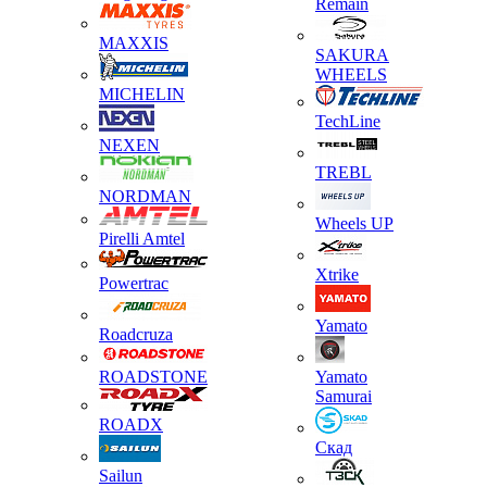
Remain
MAXXIS
SAKURA
WHEELS
MICHELIN
TechLine
NEXEN
TREBL
NORDMAN
Wheels UP
Pirelli Amtel
Xtrike
Powertrac
Yamato
Roadcruza
ROADSTONE
Yamato
Samurai
ROADX
Скад
Sailun