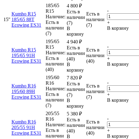
185/65
4 800
₽
-
R15
Есть в
Kumho R15
Есть в
Наличие:
наличии
15''
185/65 88T
наличии
Есть в
+
(7)
Ecowing ES31
(7)
наличии
В корзину
В
(7)
корзину
195/65
4 940
₽
-
R15
Есть в
Kumho R15
Есть в
Наличие:
наличии
195/65 91H
наличии
Есть в
+
(40)
Ecowing ES31
(40)
наличии
В корзину
В
(40)
корзину
195/60
7 820
₽
-
R16
Есть в
Kumho R16
Есть в
Наличие:
наличии
195/60 89H
наличии
Есть в
+
(7)
Ecowing ES31
(7)
наличии
В корзину
В
(7)
корзину
205/55
5 380
₽
-
R16
Есть в
Kumho R16
Есть в
Наличие:
наличии
205/55 91H
наличии
Есть в
+
(40)
Ecowing ES31
(40)
наличии
В корзину
В