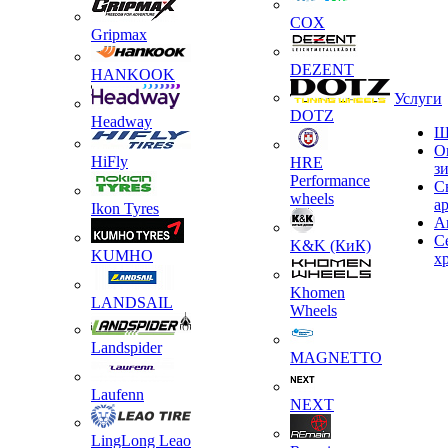
COX
Gripmax
DEZENT
HANKOOK
Услуги
DOTZ
Headway
Ш
О
HiFly
HRE
з
Performance
С
wheels
а
Ikon Tyres
А
С
K&K (КиК)
KUMHO
х
Khomen
LANDSAIL
Wheels
Landspider
MAGNETTO
Laufenn
NEXT
LingLong Leao