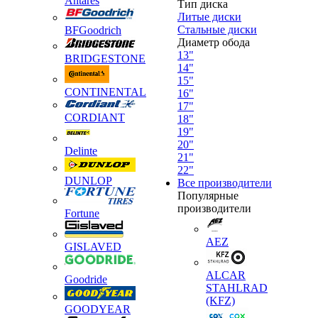
Antares
Тип диска
Литые диски
Стальные диски
BFGoodrich
Диаметр обода
13"
BRIDGESTONE
14"
15"
CONTINENTAL
16"
17"
CORDIANT
18"
19"
20"
Delinte
21"
22"
DUNLOP
Все производители
Популярные
производители
Fortune
AEZ
GISLAVED
ALCAR
Goodride
STAHLRAD
(KFZ)
GOODYEAR