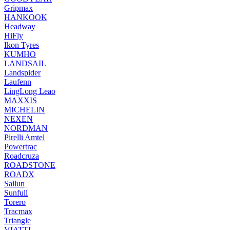
Gripmax
HANKOOK
Headway
HiFly
Ikon Tyres
KUMHO
LANDSAIL
Landspider
Laufenn
LingLong Leao
MAXXIS
MICHELIN
NEXEN
NORDMAN
Pirelli Amtel
Powertrac
Roadcruza
ROADSTONE
ROADX
Sailun
Sunfull
Torero
Tracmax
Triangle
VIATTI