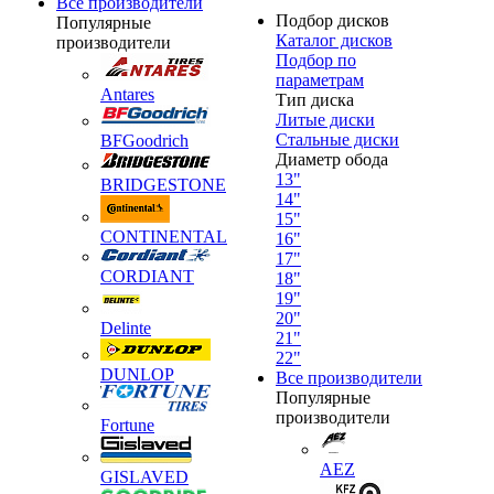
Все производители
Подбор дисков
Популярные
Каталог дисков
производители
Подбор по
параметрам
Antares
Тип диска
Литые диски
Стальные диски
BFGoodrich
Диаметр обода
13"
BRIDGESTONE
14"
15"
CONTINENTAL
16"
17"
CORDIANT
18"
19"
20"
Delinte
21"
22"
DUNLOP
Все производители
Популярные
производители
Fortune
AEZ
GISLAVED