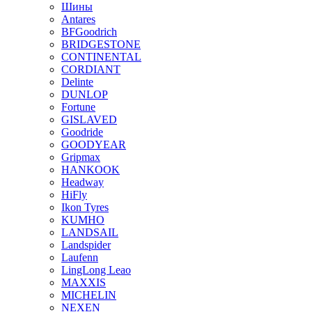
Шины
Antares
BFGoodrich
BRIDGESTONE
CONTINENTAL
CORDIANT
Delinte
DUNLOP
Fortune
GISLAVED
Goodride
GOODYEAR
Gripmax
HANKOOK
Headway
HiFly
Ikon Tyres
KUMHO
LANDSAIL
Landspider
Laufenn
LingLong Leao
MAXXIS
MICHELIN
NEXEN