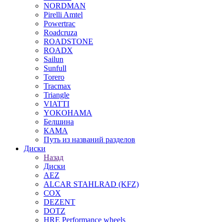
NORDMAN
Pirelli Amtel
Powertrac
Roadcruza
ROADSTONE
ROADX
Sailun
Sunfull
Torero
Tracmax
Triangle
VIATTI
YOKOHAMA
Белшина
КАМА
Путь из названий разделов
Диски
Назад
Диски
AEZ
ALCAR STAHLRAD (KFZ)
COX
DEZENT
DOTZ
HRE Performance wheels