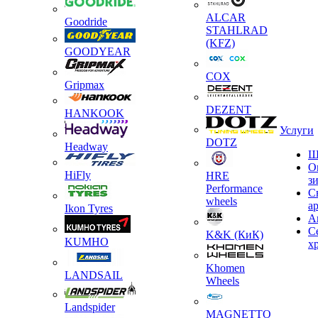
ALCAR
Goodride
STAHLRAD
(KFZ)
GOODYEAR
COX
Gripmax
DEZENT
HANKOOK
Услуги
DOTZ
Headway
Ш
О
HiFly
HRE
з
Performance
С
wheels
а
Ikon Tyres
А
С
K&K (КиК)
KUMHO
х
Khomen
LANDSAIL
Wheels
Landspider
MAGNETTO