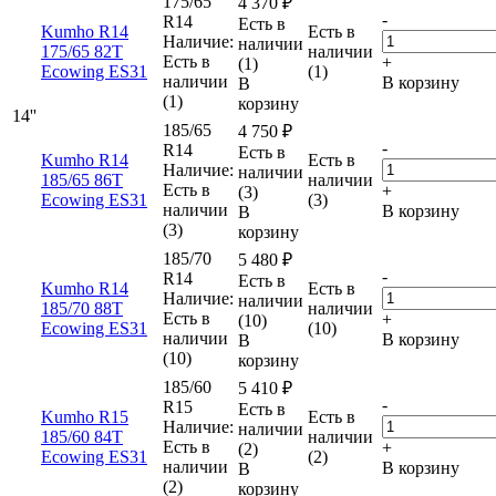
175/65
4 370
₽
-
R14
Есть в
Kumho R14
Есть в
Наличие:
наличии
175/65 82T
наличии
Есть в
+
(1)
Ecowing ES31
(1)
наличии
В корзину
В
(1)
корзину
14''
185/65
4 750
₽
-
R14
Есть в
Kumho R14
Есть в
Наличие:
наличии
185/65 86T
наличии
Есть в
+
(3)
Ecowing ES31
(3)
наличии
В корзину
В
(3)
корзину
185/70
5 480
₽
-
R14
Есть в
Kumho R14
Есть в
Наличие:
наличии
185/70 88T
наличии
Есть в
+
(10)
Ecowing ES31
(10)
наличии
В корзину
В
(10)
корзину
185/60
5 410
₽
-
R15
Есть в
Kumho R15
Есть в
Наличие:
наличии
185/60 84T
наличии
Есть в
+
(2)
Ecowing ES31
(2)
наличии
В корзину
В
(2)
корзину