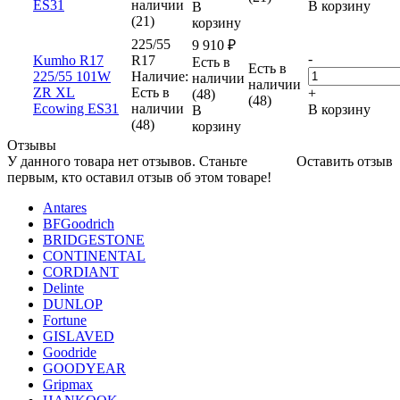
ES31
наличии
В корзину
В
(21)
корзину
225/55
9 910
₽
-
Kumho R17
R17
Есть в
Есть в
225/55 101W
Наличие:
наличии
наличии
ZR XL
Есть в
+
(48)
(48)
Ecowing ES31
наличии
В корзину
В
(48)
корзину
Отзывы
У данного товара нет отзывов. Станьте
Оставить отзыв
первым, кто оставил отзыв об этом товаре!
Antares
BFGoodrich
BRIDGESTONE
CONTINENTAL
CORDIANT
Delinte
DUNLOP
Fortune
GISLAVED
Goodride
GOODYEAR
Gripmax