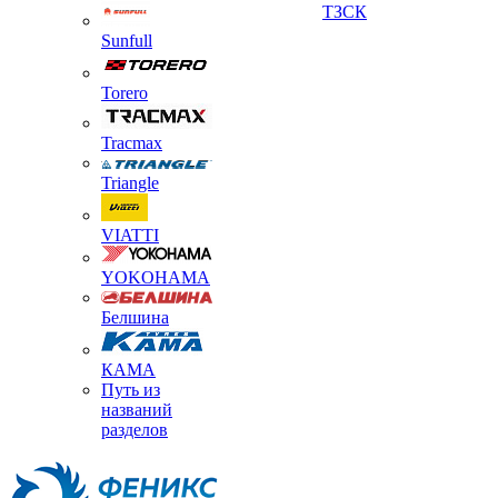
ТЗСК
Sunfull
Torero
Tracmax
Triangle
VIATTI
YOKOHAMA
Белшина
КАМА
Путь из
названий
разделов