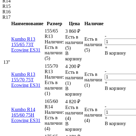
R14
R15
R16
R17
Наименование
Размер
Цена
Наличие
155/65
3 860
₽
-
R13
Есть в
Kumho R13
Есть в
Наличие:
наличии
155/65 73T
наличии
Есть в
+
(5)
Ecowing ES31
(5)
наличии
В корзину
В
(5)
корзину
13''
155/70
4 200
₽
-
R13
Есть в
Kumho R13
Есть в
Наличие:
наличии
155/70 75T
наличии
Есть в
+
(1)
Ecowing ES31
(1)
наличии
В корзину
В
(1)
корзину
165/60
4 820
₽
-
R14
Есть в
Kumho R14
Есть в
Наличие:
наличии
165/60 75H
наличии
Есть в
+
(4)
Ecowing ES31
(4)
наличии
В корзину
В
(4)
корзину