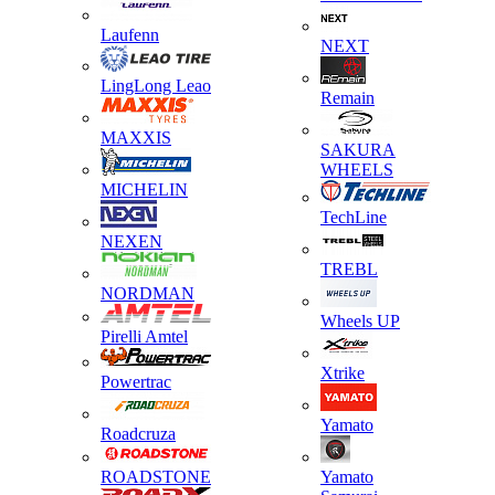
Laufenn
NEXT
LingLong Leao
Remain
MAXXIS
SAKURA
WHEELS
MICHELIN
TechLine
NEXEN
TREBL
NORDMAN
Wheels UP
Pirelli Amtel
Xtrike
Powertrac
Yamato
Roadcruza
ROADSTONE
Yamato