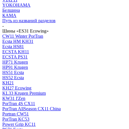
YOKOHAMA
Белшина
КАМА
Путь из названий разделов
-
Шины «ES31 Ecowing»
CW11 Winter PorTran
Ecsta HM KH31
Ecsta HS81
ECSTA KH11
ECSTA PS31
HP71 Krugen
HP91 Krugen
HS51 Ecsta
HS52 Ecsta
KH21
KH27 Ecowing
KL33 Krugen Premium
KW31 I'Zen
PorTran 4S CX11
PorTran AllSeason CX11 China
Portran CW51
PorTran KC53
Power Grip KC11