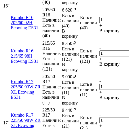
(40)
корзину
16''
205/60
6 620
₽
-
R16
Есть в
Kumho R16
Есть в
Наличие:
наличии
205/60 92H
наличии
Есть в
+
(40)
Ecowing ES31
(40)
наличии
В корзину
В
(40)
корзину
215/65
8 350
₽
-
R16
Есть в
Kumho R16
Есть в
Наличие:
наличии
215/65 98H
наличии
Есть в
+
(121)
Ecowing ES31
(121)
наличии
В корзину
В
(121)
корзину
205/50
9 090
₽
-
Kumho R17
R17
Есть в
Есть в
205/50 93W ZR
Наличие:
наличии
наличии
XL Ecowing
Есть в
+
(11)
(11)
ES31
наличии
В корзину
В
(11)
корзину
225/50
9 440
₽
-
Kumho R17
R17
Есть в
Есть в
225/50 98W ZR
Наличие:
наличии
17''
наличии
XL Ecowing
Есть в
+
(21)
(21)