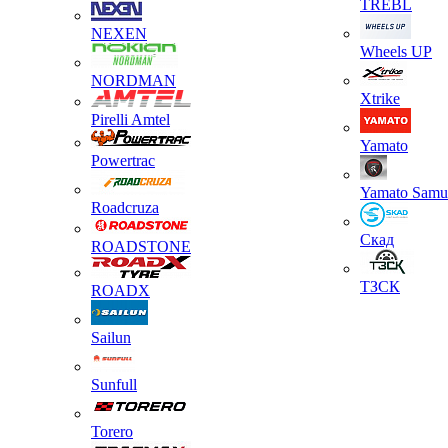
TREBL
NEXEN
Wheels UP
NORDMAN
Xtrike
Pirelli Amtel
Yamato
Powertrac
Yamato Samu
Roadcruza
Скад
ROADSTONE
ТЗСК
ROADX
Sailun
Sunfull
Torero