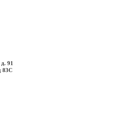
д. 91
д 83С