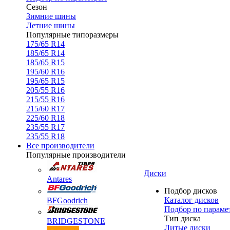
Сезон
Зимние шины
Летние шины
Популярные типоразмеры
175/65 R14
185/65 R14
185/65 R15
195/60 R16
195/65 R15
205/55 R16
215/55 R16
215/60 R17
225/60 R18
235/55 R17
235/55 R18
Все производители
Популярные производители
Диски
Antares
Подбор дисков
Каталог дисков
BFGoodrich
Подбор по параме
Тип диска
BRIDGESTONE
Литые диски