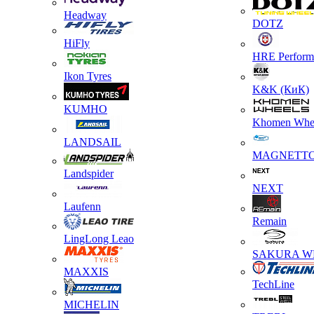
Headway
DOTZ
HiFly
HRE Perform
Ikon Tyres
K&K (КиК)
KUMHO
Khomen Whe
LANDSAIL
MAGNETT
Landspider
NEXT
Laufenn
Remain
LingLong Leao
SAKURA W
MAXXIS
TechLine
MICHELIN