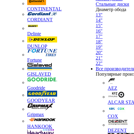
Стальные диски
CONTINENTAL
Диаметр обода
13"
CORDIANT
14"
15"
16"
Delinte
17"
18"
DUNLOP
19"
20"
21"
Fortune
22"
Все производител
GISLAVED
Популярные прои
Goodride
AEZ
GOODYEAR
ALCAR STA
Gripmax
COX
HANKOOK
DEZENT