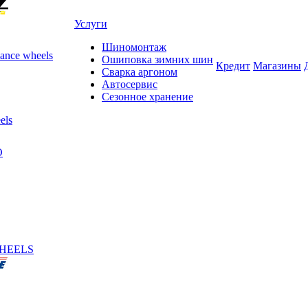
Услуги
Шиномонтаж
ance wheels
Ошиповка зимних шин
Кредит
Магазины
Сварка аргоном
Автосервис
Сезонное хранение
els
O
HEELS