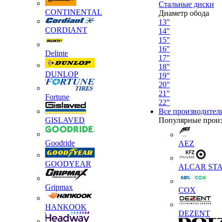
Стальные диски
CONTINENTAL
Диаметр обода
13"
CORDIANT
14"
15"
16"
Delinte
17"
18"
DUNLOP
19"
20"
21"
Fortune
22"
Все производител
GISLAVED
Популярные прои
Goodride
AEZ
GOODYEAR
ALCAR STA
Gripmax
COX
HANKOOK
DEZENT