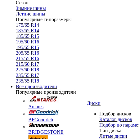
Сезон
Зимние шины
Летние шины
Популярные типоразмеры
175/65 R14
185/65 R14
185/65 R15
195/60 R16
195/65 R15
205/55 R16
215/55 R16
215/60 R17
225/60 R18
235/55 R17
235/55 R18
Все производители
Популярные производители
Диски
Antares
Подбор дисков
Каталог дисков
BFGoodrich
Подбор по параме
Тип диска
BRIDGESTONE
Литые диски