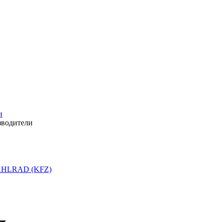
и
зводители
HLRAD (KFZ)