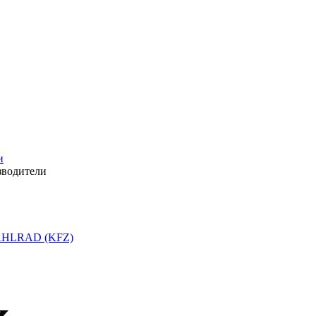
и
зводители
HLRAD (KFZ)