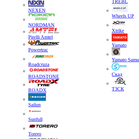
TREBL
NEXEN
Wheels UP
NORDMAN
Xtrike
Pirelli Amtel
Yamato
Powertrac
Yamato Samu
Roadcruza
Скад
ROADSTONE
ТЗСК
ROADX
Sailun
Sunfull
Torero