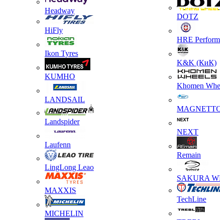
Headway
DOTZ
HiFly
HRE Perform
Ikon Tyres
K&K (КиК)
KUMHO
Khomen Whe
LANDSAIL
MAGNETT
Landspider
NEXT
Laufenn
Remain
LingLong Leao
SAKURA W
MAXXIS
TechLine
MICHELIN