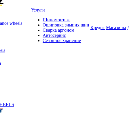
Услуги
Шиномонтаж
ance wheels
Ошиповка зимних шин
Кредит
Магазины
Сварка аргоном
Автосервис
Сезонное хранение
els
O
HEELS