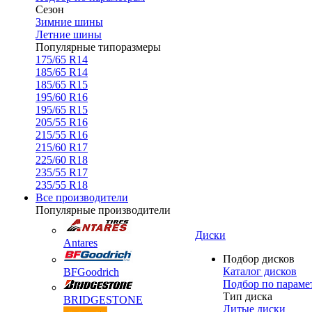
Сезон
Зимние шины
Летние шины
Популярные типоразмеры
175/65 R14
185/65 R14
185/65 R15
195/60 R16
195/65 R15
205/55 R16
215/55 R16
215/60 R17
225/60 R18
235/55 R17
235/55 R18
Все производители
Популярные производители
Диски
Antares
Подбор дисков
Каталог дисков
BFGoodrich
Подбор по параме
Тип диска
BRIDGESTONE
Литые диски