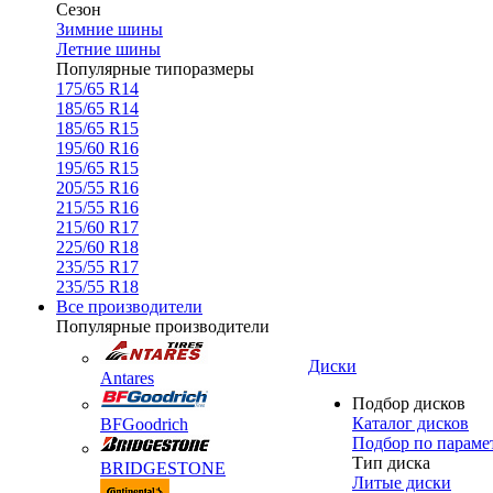
Сезон
Зимние шины
Летние шины
Популярные типоразмеры
175/65 R14
185/65 R14
185/65 R15
195/60 R16
195/65 R15
205/55 R16
215/55 R16
215/60 R17
225/60 R18
235/55 R17
235/55 R18
Все производители
Популярные производители
Диски
Antares
Подбор дисков
Каталог дисков
BFGoodrich
Подбор по параме
Тип диска
BRIDGESTONE
Литые диски