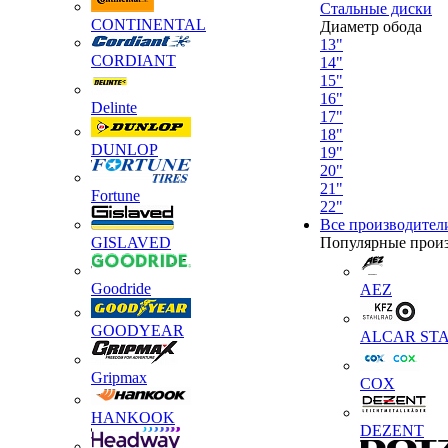
Стальные диски
CONTINENTAL
Диаметр обода
13"
CORDIANT
14"
15"
16"
Delinte
17"
18"
DUNLOP
19"
20"
21"
Fortune
22"
Все производител
GISLAVED
Популярные прои
Goodride
AEZ
GOODYEAR
ALCAR STA
Gripmax
COX
HANKOOK
DEZENT