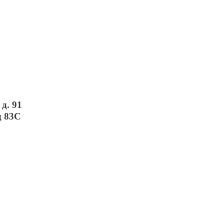
д. 91
д 83С