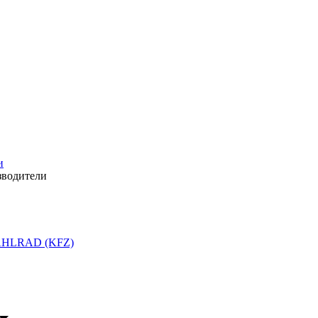
и
зводители
HLRAD (KFZ)