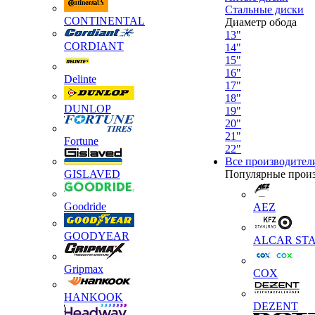
Стальные диски
CONTINENTAL
Диаметр обода
13"
CORDIANT
14"
15"
16"
Delinte
17"
18"
DUNLOP
19"
20"
21"
Fortune
22"
Все производител
GISLAVED
Популярные прои
Goodride
AEZ
GOODYEAR
ALCAR STA
Gripmax
COX
HANKOOK
DEZENT