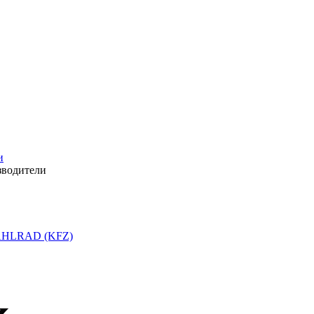
и
зводители
HLRAD (KFZ)