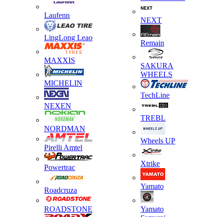
Laufenn
NEXT
LingLong Leao
Remain
MAXXIS
SAKURA
WHEELS
MICHELIN
TechLine
NEXEN
TREBL
NORDMAN
Wheels UP
Pirelli Amtel
Xtrike
Powertrac
Yamato
Roadcruza
ROADSTONE
Yamato