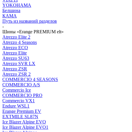
YOKOHAMA
Белшина
КАМА
Путь из названий разделов
-
Шины «Erange PREMIUM elt»
Atrezzo Elite 2
Atrezzo 4 Seasons
Atrezzo ECO
Atrezzo Elite
Atrezzo SU63
Atrezzo SVR LX
Atrezzo ZSR
Atrezzo ZSR 2
COMMERCIO 4 SEASONS
COMMERCIO A/S
Commercio Ice
COMMERCIO PRO
Commercio VX1
Endure WSL1
Erange Premium EV
EXTMILE SL87N
Ice Blazer Alpine EVO
Ice Blazer Alpine EVO1