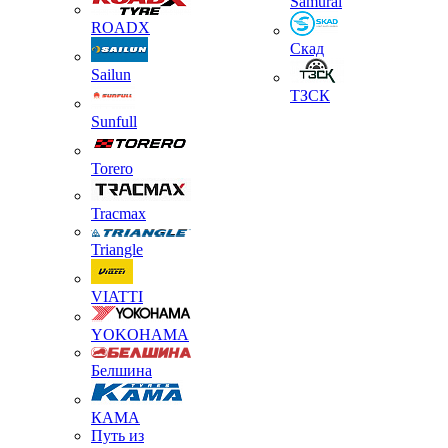
Samurai
ROADX
Скад
Sailun
ТЗСК
Sunfull
Torero
Tracmax
Triangle
VIATTI
YOKOHAMA
Белшина
КАМА
Путь из