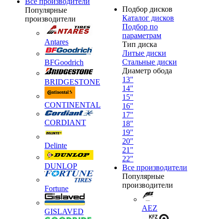
Все производители
Подбор дисков
Популярные
Каталог дисков
производители
Подбор по
параметрам
Antares
Тип диска
Литые диски
Стальные диски
BFGoodrich
Диаметр обода
13"
BRIDGESTONE
14"
15"
CONTINENTAL
16"
17"
CORDIANT
18"
19"
20"
Delinte
21"
22"
DUNLOP
Все производители
Популярные
производители
Fortune
AEZ
GISLAVED