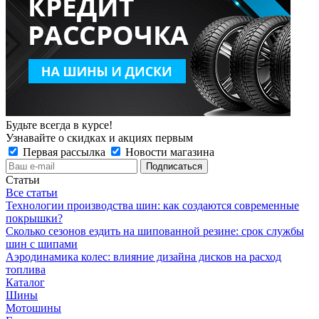
Будьте всегда в курсе!
Узнавайте о скидках и акциях первым
Первая рассылка
Новости магазина
Статьи
Все статьи
Технологии производства шин: как создаются современные
покрышки?
Сколько сезонов ездить на шипованной резине: срок службы
шин с шипами
Аэродинамика колес: влияние дизайна дисков на расход
топлива
Каталог
Шины
Мотошины