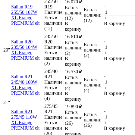
255/50
16 070
₽
-
Sailun R19
R19
Есть в
Есть в
255/50 107W
Наличие:
наличии
наличии
XL Erange
Есть в
+
(12)
(12)
PREMIUM elt
наличии
В корзину
В
(12)
корзину
235/50
16 610
₽
-
Sailun R20
R20
Есть в
Есть в
235/50 104W
Наличие:
наличии
20''
наличии
XL Erange
Есть в
+
(2)
(2)
PREMIUM elt
наличии
В корзину
В
(2)
корзину
245/40
16 530
₽
-
Sailun R21
R21
Есть в
Есть в
245/40 100W
Наличие:
наличии
наличии
XL Erange
Есть в
+
(4)
(4)
PREMIUM elt
наличии
В корзину
В
(4)
корзину
21''
275/45
19 890
₽
-
Sailun R21
R21
Есть в
Есть в
275/45 110W
Наличие:
наличии
наличии
XL Erange
Есть в
+
(26)
(26)
PREMIUM elt
наличии
В корзину
В
(26)
корзину