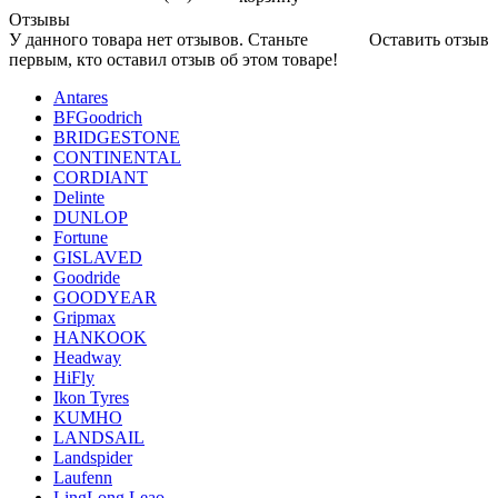
Отзывы
У данного товара нет отзывов. Станьте
Оставить отзыв
первым, кто оставил отзыв об этом товаре!
Antares
BFGoodrich
BRIDGESTONE
CONTINENTAL
CORDIANT
Delinte
DUNLOP
Fortune
GISLAVED
Goodride
GOODYEAR
Gripmax
HANKOOK
Headway
HiFly
Ikon Tyres
KUMHO
LANDSAIL
Landspider
Laufenn
LingLong Leao