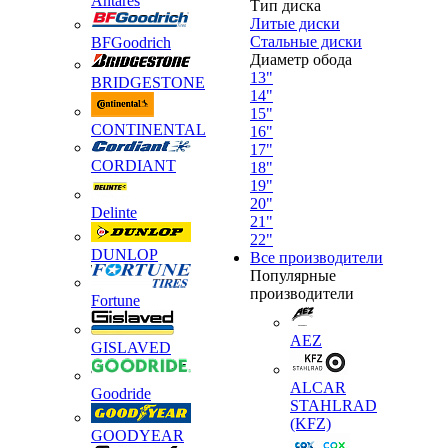
Antares
Тип диска
Литые диски
Стальные диски
BFGoodrich
Диаметр обода
13"
BRIDGESTONE
14"
15"
CONTINENTAL
16"
17"
CORDIANT
18"
19"
20"
Delinte
21"
22"
DUNLOP
Все производители
Популярные
производители
Fortune
AEZ
GISLAVED
ALCAR
Goodride
STAHLRAD
(KFZ)
GOODYEAR