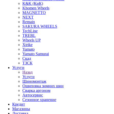
K&K (КиК)
Khomen Wheels
MAGNETTO
NEXT
Remain
SAKURA WHEELS
TechLine
TREBL
Wheels UP
Xtrike
Yamato
Yamato Samurai
Скад
ТЗСК
Услуги
Назад
Услуги
Шиномонтаж
Ошиповка зимних шин
Сварка аргоном
Автосервис
Сезонное хранение
Кредит
Магазины
Доставка