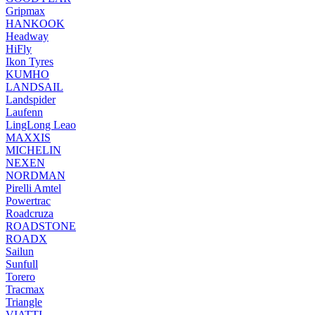
Gripmax
HANKOOK
Headway
HiFly
Ikon Tyres
KUMHO
LANDSAIL
Landspider
Laufenn
LingLong Leao
MAXXIS
MICHELIN
NEXEN
NORDMAN
Pirelli Amtel
Powertrac
Roadcruza
ROADSTONE
ROADX
Sailun
Sunfull
Torero
Tracmax
Triangle
VIATTI