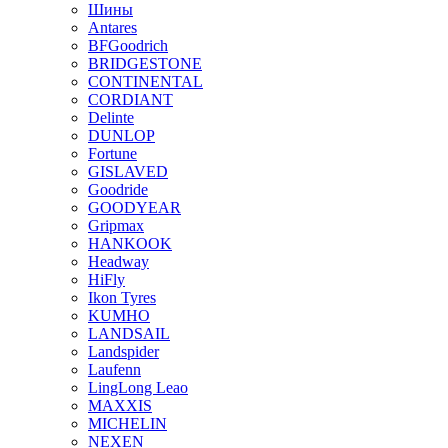
Шины
Antares
BFGoodrich
BRIDGESTONE
CONTINENTAL
CORDIANT
Delinte
DUNLOP
Fortune
GISLAVED
Goodride
GOODYEAR
Gripmax
HANKOOK
Headway
HiFly
Ikon Tyres
KUMHO
LANDSAIL
Landspider
Laufenn
LingLong Leao
MAXXIS
MICHELIN
NEXEN