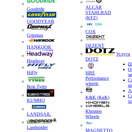
ALCAR
Goodride
STAHLRAD
(KFZ)
GOODYEAR
COX
Gripmax
DEZENT
HANKOOK
Услуги
DOTZ
Headway
Ш
О
HiFly
HRE
з
Performance
С
wheels
а
Ikon Tyres
А
С
K&K (КиК)
KUMHO
х
Khomen
LANDSAIL
Wheels
Landspider
MAGNETTO