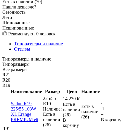
Есть в наличии (70)
Нашли дешевле?
Сезонность
Лето
Шипованные
Нешипованные
Рекомендуют
0 человек
Типоразмеры и наличие
Отзывы
Типоразмеры и наличие
Типоразмеры
Все размеры
R21
R20
R19
Наименование
Размер
Цена
Наличие
225/55
14 230
₽
-
Sailun R19
R19
Есть в
Есть в
225/55 103W
Наличие:
наличии
наличии
XL Erange
Есть в
+
(26)
(26)
PREMIUM elt
наличии
В корзину
В
(26)
корзину
19''