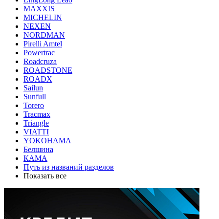
MAXXIS
MICHELIN
NEXEN
NORDMAN
Pirelli Amtel
Powertrac
Roadcruza
ROADSTONE
ROADX
Sailun
Sunfull
Torero
Tracmax
Triangle
VIATTI
YOKOHAMA
Белшина
КАМА
Путь из названий разделов
Показать все