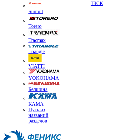
ТЗСК
Sunfull
Torero
Tracmax
Triangle
VIATTI
YOKOHAMA
Белшина
КАМА
Путь из
названий
разделов