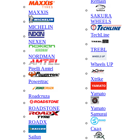
Remain
MAXXIS
SAKURA
WHEELS
MICHELIN
TechLine
NEXEN
TREBL
NORDMAN
Wheels UP
Pirelli Amtel
Xtrike
Powertrac
Yamato
Roadcruza
ROADSTONE
Yamato
Samurai
ROADX
Скад
Sailun