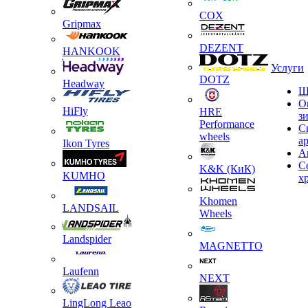
COX
Gripmax
DEZENT
HANKOOK
Услуги
DOTZ
Headway
Ш
О
HiFly
HRE
з
Performance
С
wheels
а
Ikon Tyres
А
С
K&K (КиК)
KUMHO
х
Khomen
LANDSAIL
Wheels
Landspider
MAGNETTO
Laufenn
NEXT
LingLong Leao