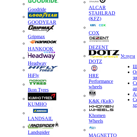
ALCAR
Goodride
STAHLRAD
(KFZ)
GOODYEAR
COX
Gripmax
DEZENT
HANKOOK
Услуги
DOTZ
Headway
Ш
О
HiFly
HRE
з
Performance
С
wheels
а
Ikon Tyres
А
С
K&K (КиК)
KUMHO
х
Khomen
LANDSAIL
Wheels
Landspider
MAGNETTO