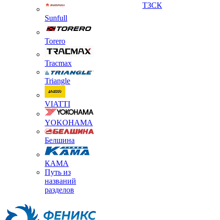
ТЗСК
Sunfull
Torero
Tracmax
Triangle
VIATTI
YOKOHAMA
Белшина
КАМА
Путь из
названий
разделов