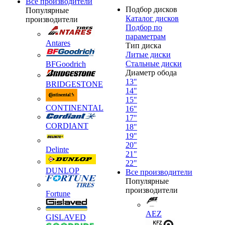
Все производители
Подбор дисков
Популярные
Каталог дисков
производители
Подбор по
параметрам
Antares
Тип диска
Литые диски
Стальные диски
BFGoodrich
Диаметр обода
13"
BRIDGESTONE
14"
15"
CONTINENTAL
16"
17"
CORDIANT
18"
19"
20"
Delinte
21"
22"
DUNLOP
Все производители
Популярные
производители
Fortune
AEZ
GISLAVED