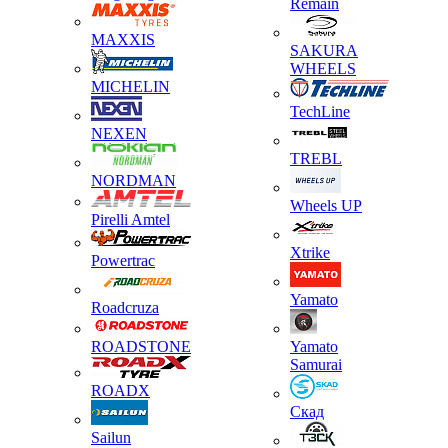
Remain
MAXXIS
SAKURA
WHEELS
MICHELIN
TechLine
NEXEN
TREBL
NORDMAN
Wheels UP
Pirelli Amtel
Xtrike
Powertrac
Yamato
Roadcruza
ROADSTONE
Yamato
Samurai
ROADX
Скад
Sailun