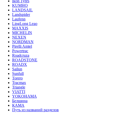
Ikon Tyres
KUMHO
LANDSAIL
Landspider
Laufenn
LingLong Leao
MAXXIS
MICHELIN
NEXEN
NORDMAN
Pirelli Amtel
Powertrac
Roadcruza
ROADSTONE
ROADX
Sailun
Sunfull
Torero
Tracmax
Triangle
VIATTI
YOKOHAMA
Белшина
КАМА
Путь из названий разделов