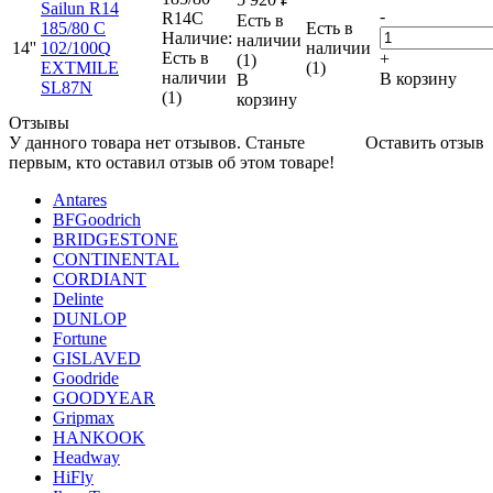
Sailun R14
-
R14C
Есть в
185/80 C
Есть в
Наличие:
наличии
14''
102/100Q
наличии
Есть в
+
(1)
EXTMILE
(1)
наличии
В корзину
В
SL87N
(1)
корзину
Отзывы
У данного товара нет отзывов. Станьте
Оставить отзыв
первым, кто оставил отзыв об этом товаре!
Antares
BFGoodrich
BRIDGESTONE
CONTINENTAL
CORDIANT
Delinte
DUNLOP
Fortune
GISLAVED
Goodride
GOODYEAR
Gripmax
HANKOOK
Headway
HiFly