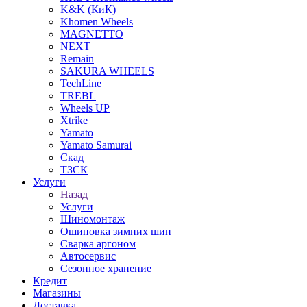
K&K (КиК)
Khomen Wheels
MAGNETTO
NEXT
Remain
SAKURA WHEELS
TechLine
TREBL
Wheels UP
Xtrike
Yamato
Yamato Samurai
Скад
ТЗСК
Услуги
Назад
Услуги
Шиномонтаж
Ошиповка зимних шин
Сварка аргоном
Автосервис
Сезонное хранение
Кредит
Магазины
Доставка