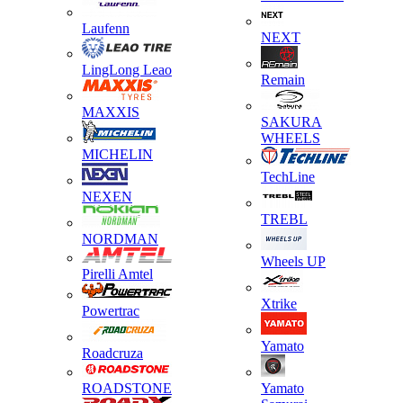
Laufenn
NEXT
LingLong Leao
Remain
MAXXIS
SAKURA
WHEELS
MICHELIN
TechLine
NEXEN
TREBL
NORDMAN
Wheels UP
Pirelli Amtel
Xtrike
Powertrac
Yamato
Roadcruza
ROADSTONE
Yamato