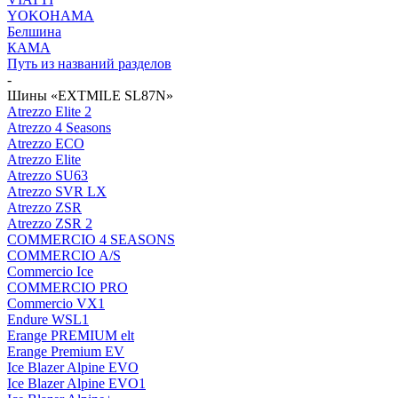
YOKOHAMA
Белшина
КАМА
Путь из названий разделов
-
Шины «EXTMILE SL87N»
Atrezzo Elite 2
Atrezzo 4 Seasons
Atrezzo ECO
Atrezzo Elite
Atrezzo SU63
Atrezzo SVR LX
Atrezzo ZSR
Atrezzo ZSR 2
COMMERCIO 4 SEASONS
COMMERCIO A/S
Commercio Ice
COMMERCIO PRO
Commercio VX1
Endure WSL1
Erange PREMIUM elt
Erange Premium EV
Ice Blazer Alpine EVO
Ice Blazer Alpine EVO1