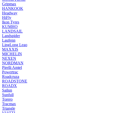
Gripmax
HANKOOK
Headway
HiFly
Ikon Tyres
KUMHO
LANDSAIL
Landspider
Laufenn
LingLong Leao
MAXXIS
MICHELIN
NEXEN
NORDMAN
Pirelli Amtel
Powertrac
Roadcruza
ROADSTONE
ROADX
Sailun
Sunfull
Torero
Tracmax
Triangle
VIATTI