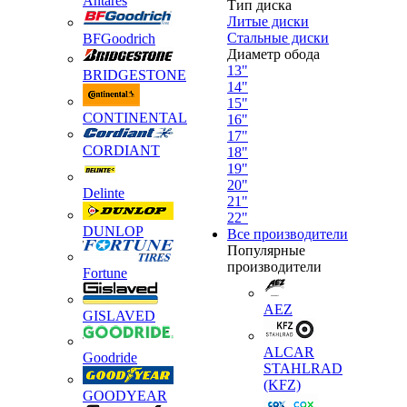
Antares
Тип диска
Литые диски
Стальные диски
BFGoodrich
Диаметр обода
13"
BRIDGESTONE
14"
15"
CONTINENTAL
16"
17"
CORDIANT
18"
19"
20"
Delinte
21"
22"
DUNLOP
Все производители
Популярные
производители
Fortune
AEZ
GISLAVED
ALCAR
Goodride
STAHLRAD
(KFZ)
GOODYEAR