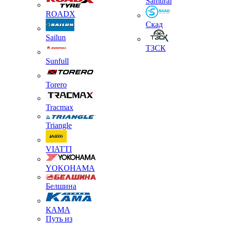
Samurai
ROADX
Скад
Sailun
ТЗСК
Sunfull
Torero
Tracmax
Triangle
VIATTI
YOKOHAMA
Белшина
КАМА
Путь из