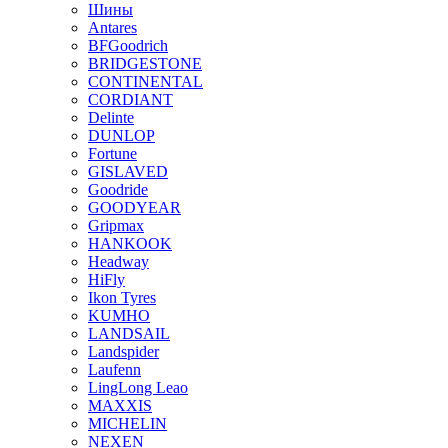
Шины
Antares
BFGoodrich
BRIDGESTONE
CONTINENTAL
CORDIANT
Delinte
DUNLOP
Fortune
GISLAVED
Goodride
GOODYEAR
Gripmax
HANKOOK
Headway
HiFly
Ikon Tyres
KUMHO
LANDSAIL
Landspider
Laufenn
LingLong Leao
MAXXIS
MICHELIN
NEXEN