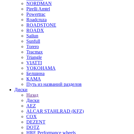
NORDMAN
Pirelli Amtel
Powertrac
Roadcruza
ROADSTONE
ROADX
Sailun
Sunfull
Torero
Tracmax
Triangle
VIATTI
YOKOHAMA
Белшина
КАМА
Путь из названий разделов
Диски
Назад
Диски
AEZ
ALCAR STAHLRAD (KFZ)
COX
DEZENT
DOTZ
HRE Performance wheels