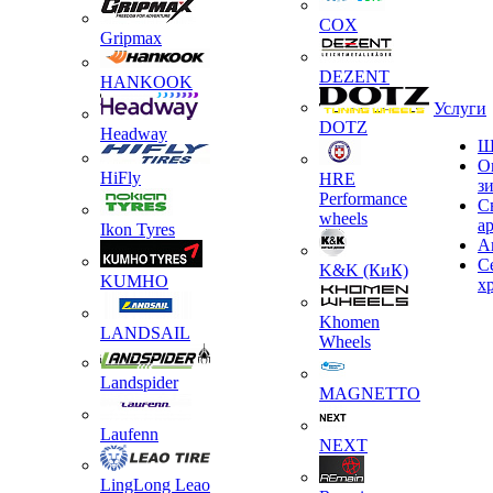
COX
Gripmax
DEZENT
HANKOOK
Услуги
DOTZ
Headway
Ш
О
HiFly
HRE
з
Performance
С
wheels
а
Ikon Tyres
А
С
K&K (КиК)
KUMHO
х
Khomen
LANDSAIL
Wheels
Landspider
MAGNETTO
Laufenn
NEXT
LingLong Leao