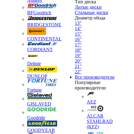
Antares
Тип диска
Литые диски
Стальные диски
BFGoodrich
Диаметр обода
13"
BRIDGESTONE
14"
15"
CONTINENTAL
16"
17"
CORDIANT
18"
19"
20"
Delinte
21"
22"
DUNLOP
Все производители
Популярные
производители
Fortune
AEZ
GISLAVED
ALCAR
Goodride
STAHLRAD
(KFZ)
GOODYEAR