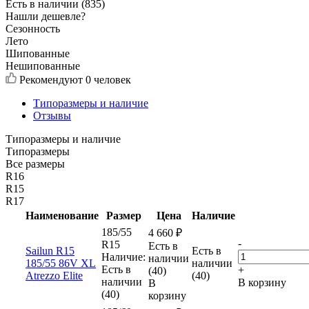
Есть в наличии (835)
Нашли дешевле?
Сезонность
Лето
Шипованные
Нешипованные
Рекомендуют
0 человек
Типоразмеры и наличие
Отзывы
Типоразмеры и наличие
Типоразмеры
Все размеры
R16
R15
R17
Наименование
Размер
Цена
Наличие
185/55
4 660
₽
-
R15
Есть в
Sailun R15
Есть в
Наличие:
наличии
185/55 86V XL
наличии
Есть в
+
(40)
Atrezzo Elite
(40)
наличии
В корзину
В
(40)
корзину