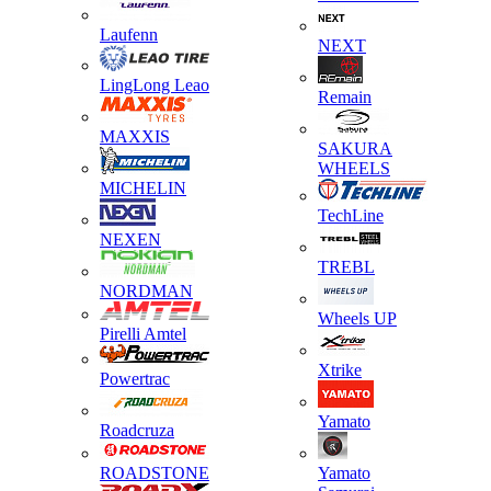
Laufenn
NEXT
LingLong Leao
Remain
MAXXIS
SAKURA
WHEELS
MICHELIN
TechLine
NEXEN
TREBL
NORDMAN
Wheels UP
Pirelli Amtel
Xtrike
Powertrac
Yamato
Roadcruza
ROADSTONE
Yamato