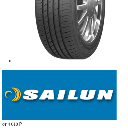
от
4 610
₽