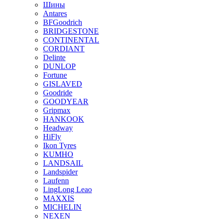
Шины
Antares
BFGoodrich
BRIDGESTONE
CONTINENTAL
CORDIANT
Delinte
DUNLOP
Fortune
GISLAVED
Goodride
GOODYEAR
Gripmax
HANKOOK
Headway
HiFly
Ikon Tyres
KUMHO
LANDSAIL
Landspider
Laufenn
LingLong Leao
MAXXIS
MICHELIN
NEXEN