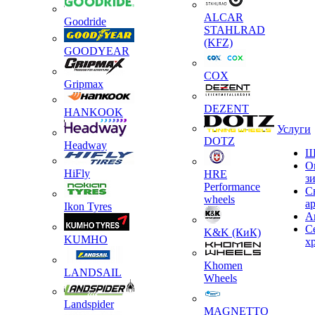
ALCAR
Goodride
STAHLRAD
(KFZ)
GOODYEAR
COX
Gripmax
DEZENT
HANKOOK
Услуги
DOTZ
Headway
Ш
О
HiFly
HRE
з
Performance
С
wheels
а
Ikon Tyres
А
С
K&K (КиК)
KUMHO
х
Khomen
LANDSAIL
Wheels
Landspider
MAGNETTO