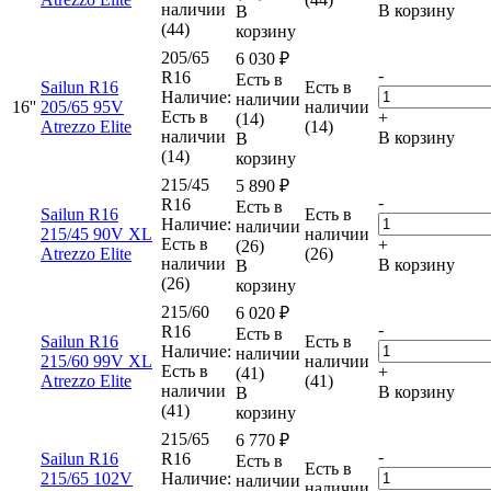
наличии
В корзину
В
(44)
корзину
205/65
6 030
₽
-
R16
Есть в
Sailun R16
Есть в
Наличие:
наличии
16''
205/65 95V
наличии
Есть в
+
(14)
Atrezzo Elite
(14)
наличии
В корзину
В
(14)
корзину
215/45
5 890
₽
-
R16
Есть в
Sailun R16
Есть в
Наличие:
наличии
215/45 90V XL
наличии
Есть в
+
(26)
Atrezzo Elite
(26)
наличии
В корзину
В
(26)
корзину
215/60
6 020
₽
-
R16
Есть в
Sailun R16
Есть в
Наличие:
наличии
215/60 99V XL
наличии
Есть в
+
(41)
Atrezzo Elite
(41)
наличии
В корзину
В
(41)
корзину
215/65
6 770
₽
-
Sailun R16
R16
Есть в
Есть в
215/65 102V
Наличие:
наличии
наличии