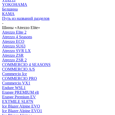
YOKOHAMA
Белшина
КАМА
Путь из названий разделов
-
Шины «Atrezzo Elite»
Atrezzo Elite 2
Atrezzo 4 Seasons
Atrezzo ECO
Atrezzo SU63
Atrezzo SVR LX
Atrezzo ZSR
Atrezzo ZSR 2
COMMERCIO 4 SEASONS
COMMERCIO A/S
Commercio Ice
COMMERCIO PRO
Commercio VX1
Endure WSL1
Erange PREMIUM elt
Erange Premium EV
EXTMILE SL87N
Ice Blazer Alpine EVO
Ice Blazer Alpine EVO1