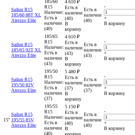
185/60
4 610
₽
-
R15
Есть в
Sailun R15
Есть в
Наличие:
наличии
185/60 88T XL
наличии
Есть в
+
(40)
Atrezzo Elite
(40)
наличии
В корзину
В
(40)
корзину
185/65
4 610
₽
-
R15
Есть в
Sailun R15
Есть в
Наличие:
наличии
185/65 92T XL
наличии
Есть в
+
(43)
Atrezzo Elite
(43)
наличии
В корзину
В
(43)
корзину
195/50
5 480
₽
-
R15
Есть в
Sailun R15
Есть в
Наличие:
наличии
195/50 82V
наличии
Есть в
+
(37)
Atrezzo Elite
(37)
наличии
В корзину
В
(37)
корзину
195/55
5 150
₽
-
R15
Есть в
Sailun R15
Есть в
Наличие:
наличии
15''
195/55 85V
наличии
Есть в
+
(40)
Atrezzo Elite
(40)
наличии
В корзину
В
(40)
корзину