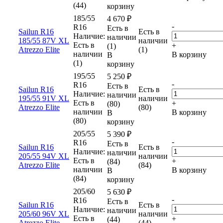
(44)
корзину
185/55
4 670
₽
-
R16
Есть в
Sailun R16
Есть в
Наличие:
наличии
185/55 87V XL
наличии
Есть в
+
(1)
Atrezzo Elite
(1)
наличии
В корзину
В
(1)
корзину
195/55
5 250
₽
-
R16
Есть в
Sailun R16
Есть в
Наличие:
наличии
195/55 91V XL
наличии
Есть в
+
(80)
Atrezzo Elite
(80)
наличии
В корзину
В
(80)
корзину
205/55
5 390
₽
-
R16
Есть в
Sailun R16
Есть в
Наличие:
наличии
205/55 94V XL
наличии
Есть в
+
(84)
Atrezzo Elite
(84)
наличии
В корзину
В
(84)
корзину
205/60
5 630
₽
-
R16
Есть в
Sailun R16
Есть в
Наличие:
наличии
205/60 96V XL
наличии
Есть в
+
(44)
Atrezzo Elite
(44)