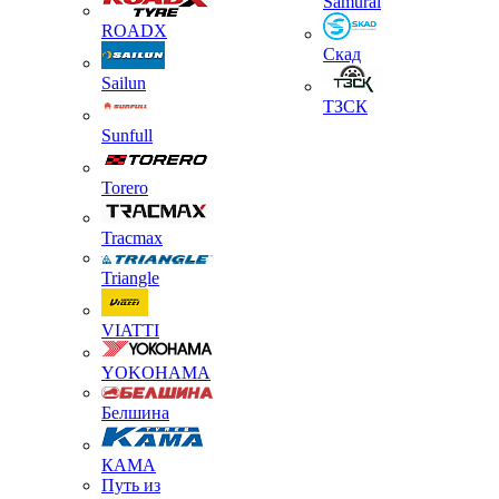
Samurai
ROADX
Скад
Sailun
ТЗСК
Sunfull
Torero
Tracmax
Triangle
VIATTI
YOKOHAMA
Белшина
КАМА
Путь из