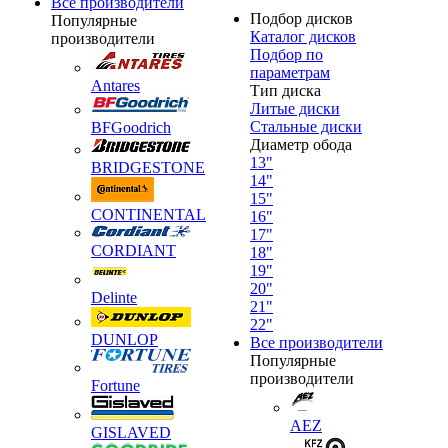
Все производители
Подбор дисков
Популярные
Каталог дисков
производители
Подбор по
параметрам
Antares
Тип диска
Литые диски
Стальные диски
BFGoodrich
Диаметр обода
13"
BRIDGESTONE
14"
15"
CONTINENTAL
16"
17"
CORDIANT
18"
19"
20"
Delinte
21"
22"
DUNLOP
Все производители
Популярные
производители
Fortune
AEZ
GISLAVED