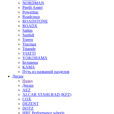
NORDMAN
Pirelli Amtel
Powertrac
Roadcruza
ROADSTONE
ROADX
Sailun
Sunfull
Torero
Tracmax
Triangle
VIATTI
YOKOHAMA
Белшина
КАМА
Путь из названий разделов
Диски
Назад
Диски
AEZ
ALCAR STAHLRAD (KFZ)
COX
DEZENT
DOTZ
HRE Performance wheels