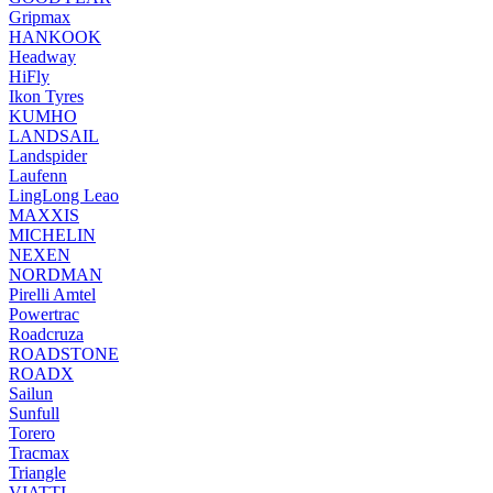
Gripmax
HANKOOK
Headway
HiFly
Ikon Tyres
KUMHO
LANDSAIL
Landspider
Laufenn
LingLong Leao
MAXXIS
MICHELIN
NEXEN
NORDMAN
Pirelli Amtel
Powertrac
Roadcruza
ROADSTONE
ROADX
Sailun
Sunfull
Torero
Tracmax
Triangle
VIATTI