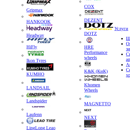
COX
Gripmax
DEZENT
HANKOOK
Услуги
DOTZ
Headway
Ш
О
HiFly
HRE
з
Performance
С
wheels
а
Ikon Tyres
А
С
K&K (КиК)
KUMHO
х
Khomen
LANDSAIL
Wheels
Landspider
MAGNETTO
Laufenn
NEXT
LingLong Leao