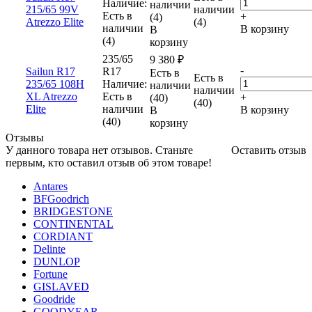
Наличие:
наличии
215/65 99V
наличии
Есть в
+
(4)
Atrezzo Elite
(4)
наличии
В корзину
В
(4)
корзину
235/65
9 380
₽
-
Sailun R17
R17
Есть в
Есть в
235/65 108H
Наличие:
наличии
наличии
XL Atrezzo
Есть в
+
(40)
(40)
Elite
наличии
В корзину
В
(40)
корзину
Отзывы
У данного товара нет отзывов. Станьте
Оставить отзыв
первым, кто оставил отзыв об этом товаре!
Antares
BFGoodrich
BRIDGESTONE
CONTINENTAL
CORDIANT
Delinte
DUNLOP
Fortune
GISLAVED
Goodride
GOODYEAR