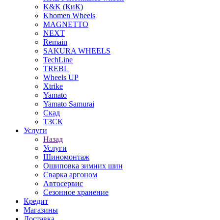
K&K (КиК)
Khomen Wheels
MAGNETTO
NEXT
Remain
SAKURA WHEELS
TechLine
TREBL
Wheels UP
Xtrike
Yamato
Yamato Samurai
Скад
ТЗСК
Услуги
Назад
Услуги
Шиномонтаж
Ошиповка зимних шин
Сварка аргоном
Автосервис
Сезонное хранение
Кредит
Магазины
Доставка