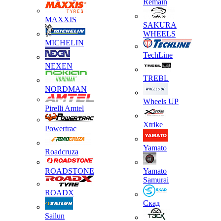
Remain
MAXXIS
SAKURA
WHEELS
MICHELIN
TechLine
NEXEN
TREBL
NORDMAN
Wheels UP
Pirelli Amtel
Xtrike
Powertrac
Yamato
Roadcruza
ROADSTONE
Yamato
Samurai
ROADX
Скад
Sailun