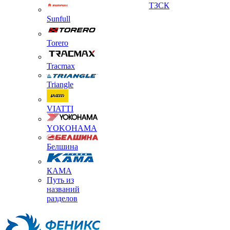
ТЗСК
Sunfull
Torero
Tracmax
Triangle
VIATTI
YOKOHAMA
Белшина
КАМА
Путь из
названий
разделов