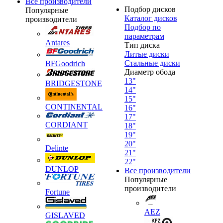
Все производители
Подбор дисков
Популярные
Каталог дисков
производители
Подбор по
параметрам
Antares
Тип диска
Литые диски
Стальные диски
BFGoodrich
Диаметр обода
13"
BRIDGESTONE
14"
15"
CONTINENTAL
16"
17"
CORDIANT
18"
19"
20"
Delinte
21"
22"
DUNLOP
Все производители
Популярные
производители
Fortune
AEZ
GISLAVED