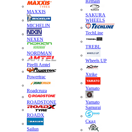
Remain
MAXXIS
SAKURA
WHEELS
MICHELIN
TechLine
NEXEN
TREBL
NORDMAN
Wheels UP
Pirelli Amtel
Xtrike
Powertrac
Yamato
Roadcruza
ROADSTONE
Yamato
Samurai
ROADX
Скад
Sailun