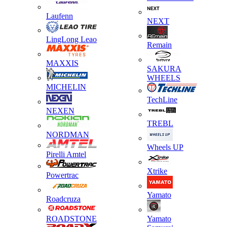
Laufenn
NEXT
LingLong Leao
Remain
MAXXIS
SAKURA
WHEELS
MICHELIN
TechLine
NEXEN
TREBL
NORDMAN
Wheels UP
Pirelli Amtel
Xtrike
Powertrac
Yamato
Roadcruza
ROADSTONE
Yamato