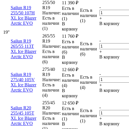
255/50
11 390
₽
-
Sailun R19
R19
Есть в
Есть в
255/50 107H
Наличие:
наличии
наличии
XL Ice Blazer
Есть в
+
(1)
(1)
Arctic EVO
наличии
В корзину
В
(1)
корзину
19''
265/55
11 760
₽
-
Sailun R19
R19
Есть в
Есть в
265/55 113T
Наличие:
наличии
наличии
XL Ice Blazer
Есть в
+
(6)
(6)
Arctic EVO
наличии
В корзину
В
(6)
корзину
275/40
12 660
₽
-
Sailun R19
R19
Есть в
Есть в
275/40 105V
Наличие:
наличии
наличии
XL Ice Blazer
Есть в
+
(4)
(4)
Arctic EVO
наличии
В корзину
В
(4)
корзину
255/45
12 650
₽
-
Sailun R20
R20
Есть в
Есть в
255/45 105T
Наличие:
наличии
наличии
XL Ice Blazer
Есть в
+
(1)
(1)
Arctic EVO
наличии
В корзину
В
(1)