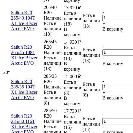
корзину
265/40
13 920
₽
-
Sailun R20
R20
Есть в
Есть в
265/40 104T
Наличие:
наличии
наличии
XL Ice Blazer
Есть в
+
(18)
(18)
Arctic EVO
наличии
В корзину
В
(18)
корзину
265/45
14 930
₽
-
Sailun R20
R20
Есть в
Есть в
265/45 108T
Наличие:
наличии
наличии
XL Ice Blazer
Есть в
+
(13)
(13)
Arctic EVO
наличии
В корзину
В
(13)
корзину
20''
285/35
15 060
₽
-
Sailun R20
R20
Есть в
Есть в
285/35 104T
Наличие:
наличии
наличии
XL Ice Blazer
Есть в
+
(8)
(8)
Arctic EVO
наличии
В корзину
В
(8)
корзину
285/50
17 720
₽
-
Sailun R20
R20
Есть в
Есть в
285/50 116T
Наличие:
наличии
наличии
XL Ice Blazer
Есть в
+
(15)
(15)
Arctic EVO
наличии
В корзину
В