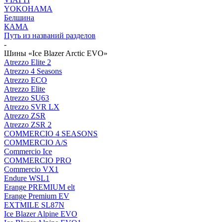
YOKOHAMA
Белшина
КАМА
Путь из названий разделов
-
Шины «Ice Blazer Arctic EVO»
Atrezzo Elite 2
Atrezzo 4 Seasons
Atrezzo ECO
Atrezzo Elite
Atrezzo SU63
Atrezzo SVR LX
Atrezzo ZSR
Atrezzo ZSR 2
COMMERCIO 4 SEASONS
COMMERCIO A/S
Commercio Ice
COMMERCIO PRO
Commercio VX1
Endure WSL1
Erange PREMIUM elt
Erange Premium EV
EXTMILE SL87N
Ice Blazer Alpine EVO