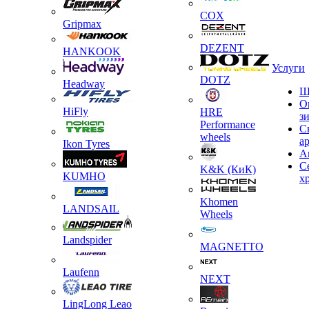
COX
Gripmax
DEZENT
HANKOOK
Услуги
DOTZ
Headway
Ш
О
HiFly
HRE
з
Performance
С
wheels
а
Ikon Tyres
А
С
K&K (КиК)
KUMHO
х
Khomen
LANDSAIL
Wheels
Landspider
MAGNETTO
Laufenn
NEXT
LingLong Leao