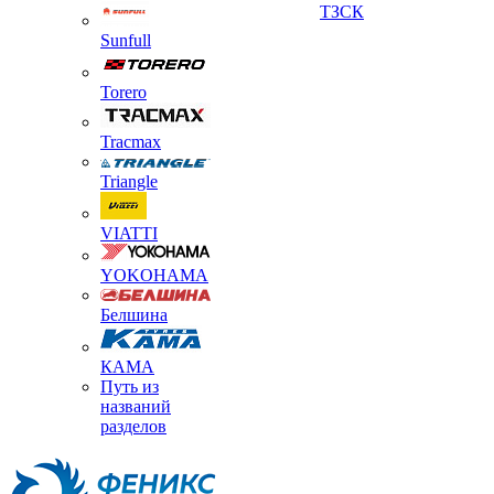
ТЗСК
Sunfull
Torero
Tracmax
Triangle
VIATTI
YOKOHAMA
Белшина
КАМА
Путь из
названий
разделов