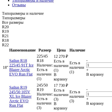
Типоразмеры и наличие
Отзывы
Типоразмеры и наличие
Типоразмеры
Все размеры
R20
R19
R21
R18
R22
Наименование
Размер
Цена
Наличие
225/45
12 270
₽
-
Sailun R18
R18
Есть в
Есть в
225/45 91T Ice
Наличие:
наличии
18''
наличии
Blazer Arctic
Есть в
+
(1)
(1)
EVO Run Flat
наличии
В корзину
В
(1)
корзину
245/50
17 730
₽
Sailun R19
-
R19
Есть в
245/50 105V
Есть в
Наличие:
наличии
XL Ice Blazer
наличии
Есть в
+
(3)
Arctic EVO
(3)
наличии
В корзину
В
Run Flat
(3)
корзину