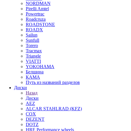
NORDMAN
Pirelli Amtel
Powertrac
Roadcruza
ROADSTONE
ROADX
Sailun
Sunfull
Torero
Tracmax
Triangle
VIATTI
YOKOHAMA
Белшина
КАМА
Путь из названий разделов
Диски
Назад
Диски
AEZ
ALCAR STAHLRAD (KFZ)
COX
DEZENT
DOTZ
HRE Performance wheels