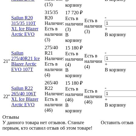
(15)
корзину
315/35
17 720
₽
-
Sailun R20
R20
Есть в
Есть в
315/35 110T
Наличие:
наличии
наличии
XL Ice Blazer
Есть в
+
(3)
(3)
Arctic EVO
наличии
В корзину
В
(3)
корзину
275/40
15 180
₽
-
Sailun
R21
Есть в
Есть в
275/40R21 Ice
Наличие:
наличии
21''
наличии
Blazer Arctic
Есть в
+
(4)
(4)
EVO 107T
наличии
В корзину
В
(4)
корзину
265/40
15 180
₽
-
Sailun R22
R22
Есть в
Есть в
265/40 106T
Наличие:
наличии
22''
наличии
XL Ice Blazer
Есть в
+
(46)
(46)
Arctic EVO
наличии
В корзину
В
(46)
корзину
Отзывы
У данного товара нет отзывов. Станьте
Оставить отзыв
первым, кто оставил отзыв об этом товаре!