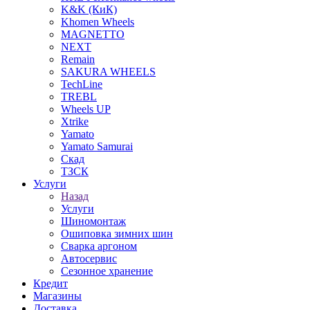
K&K (КиК)
Khomen Wheels
MAGNETTO
NEXT
Remain
SAKURA WHEELS
TechLine
TREBL
Wheels UP
Xtrike
Yamato
Yamato Samurai
Скад
ТЗСК
Услуги
Назад
Услуги
Шиномонтаж
Ошиповка зимних шин
Сварка аргоном
Автосервис
Сезонное хранение
Кредит
Магазины
Доставка