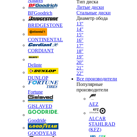
Antares
Тип диска
Литые диски
Стальные диски
BFGoodrich
Диаметр обода
13"
BRIDGESTONE
14"
15"
CONTINENTAL
16"
17"
CORDIANT
18"
19"
20"
Delinte
21"
22"
DUNLOP
Все производители
Популярные
производители
Fortune
AEZ
GISLAVED
ALCAR
Goodride
STAHLRAD
(KFZ)
GOODYEAR