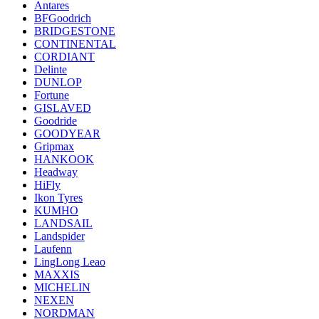
Antares
BFGoodrich
BRIDGESTONE
CONTINENTAL
CORDIANT
Delinte
DUNLOP
Fortune
GISLAVED
Goodride
GOODYEAR
Gripmax
HANKOOK
Headway
HiFly
Ikon Tyres
KUMHO
LANDSAIL
Landspider
Laufenn
LingLong Leao
MAXXIS
MICHELIN
NEXEN
NORDMAN