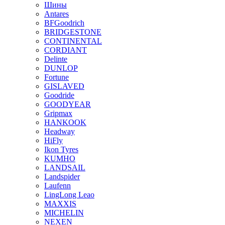
Шины
Antares
BFGoodrich
BRIDGESTONE
CONTINENTAL
CORDIANT
Delinte
DUNLOP
Fortune
GISLAVED
Goodride
GOODYEAR
Gripmax
HANKOOK
Headway
HiFly
Ikon Tyres
KUMHO
LANDSAIL
Landspider
Laufenn
LingLong Leao
MAXXIS
MICHELIN
NEXEN