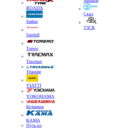
Samurai
ROADX
Скад
Sailun
ТЗСК
Sunfull
Torero
Tracmax
Triangle
VIATTI
YOKOHAMA
Белшина
КАМА
Путь из