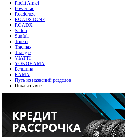
Pirelli Amtel
Powertrac
Roadcruza
ROADSTONE
ROADX
Sailun
Sunfull
Torero
Tracmax
Triangle
VIATTI
YOKOHAMA
Белшина
КАМА
Путь из названий разделов
Показать все