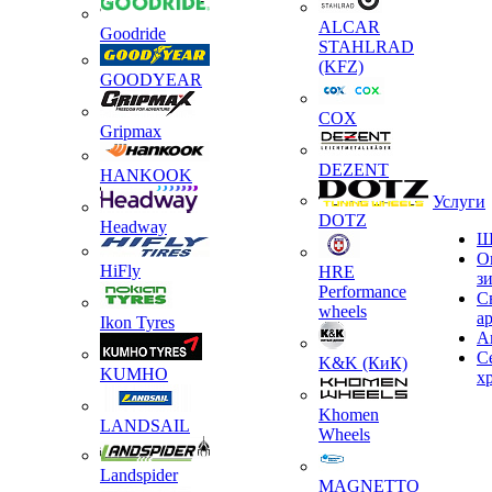
ALCAR
Goodride
STAHLRAD
(KFZ)
GOODYEAR
COX
Gripmax
DEZENT
HANKOOK
Услуги
DOTZ
Headway
Ш
О
HiFly
HRE
з
Performance
С
wheels
а
Ikon Tyres
А
С
K&K (КиК)
KUMHO
х
Khomen
LANDSAIL
Wheels
Landspider
MAGNETTO