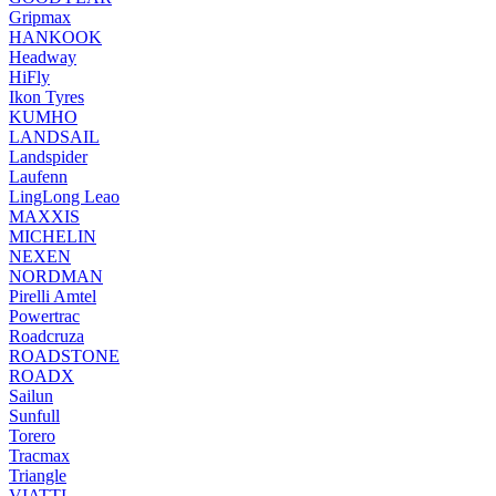
Gripmax
HANKOOK
Headway
HiFly
Ikon Tyres
KUMHO
LANDSAIL
Landspider
Laufenn
LingLong Leao
MAXXIS
MICHELIN
NEXEN
NORDMAN
Pirelli Amtel
Powertrac
Roadcruza
ROADSTONE
ROADX
Sailun
Sunfull
Torero
Tracmax
Triangle
VIATTI