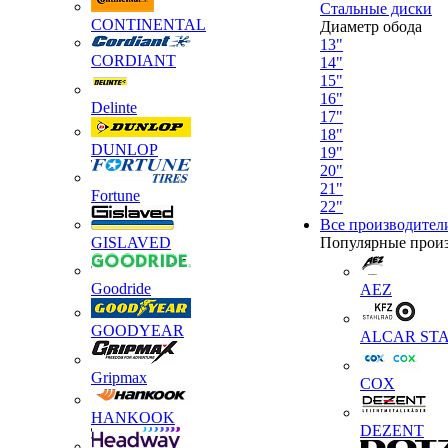
Стальные диски
CONTINENTAL
Диаметр обода
13"
CORDIANT
14"
15"
16"
Delinte
17"
18"
DUNLOP
19"
20"
21"
Fortune
22"
Все производител
GISLAVED
Популярные прои
Goodride
AEZ
GOODYEAR
ALCAR STA
Gripmax
COX
HANKOOK
DEZENT