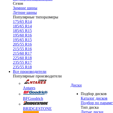
Сезон
Зимние шины
Летние шины
Популярные типоразмеры
175/65 R14
185/65 R14
185/65 R15
195/60 R16
195/65 R15
205/55 R16
215/55 R16
215/60 R17
225/60 R18
235/55 R17
235/55 R18
Все производители
Популярные производители
Диски
Antares
Подбор дисков
Каталог дисков
BFGoodrich
Подбор по параме
Тип диска
BRIDGESTONE
Литые диски