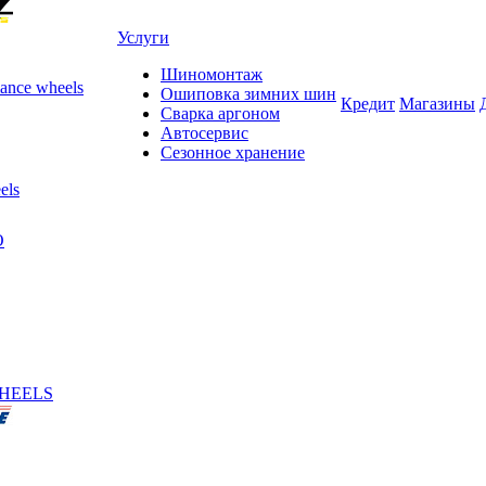
Услуги
Шиномонтаж
ance wheels
Ошиповка зимних шин
Кредит
Магазины
Сварка аргоном
Автосервис
Сезонное хранение
els
O
HEELS