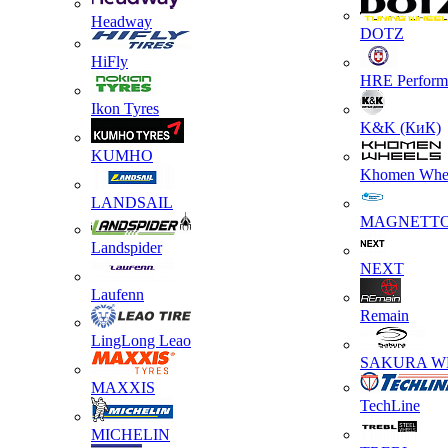
Headway
DOTZ
HiFly
HRE Perform
Ikon Tyres
K&K (КиК)
KUMHO
Khomen Whe
LANDSAIL
MAGNETT
Landspider
NEXT
Laufenn
Remain
LingLong Leao
SAKURA W
MAXXIS
TechLine
MICHELIN