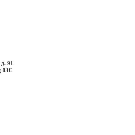
д. 91
д 83С