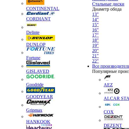
Стальные диски
CONTINENTAL
Диаметр обода
13"
CORDIANT
14"
15"
16"
Delinte
17"
18"
DUNLOP
19"
20"
21"
Fortune
22"
Все производител
GISLAVED
Популярные прои
Goodride
AEZ
GOODYEAR
ALCAR STA
Gripmax
COX
HANKOOK
DEZENT