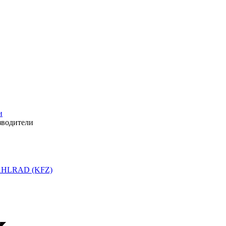
и
зводители
HLRAD (KFZ)