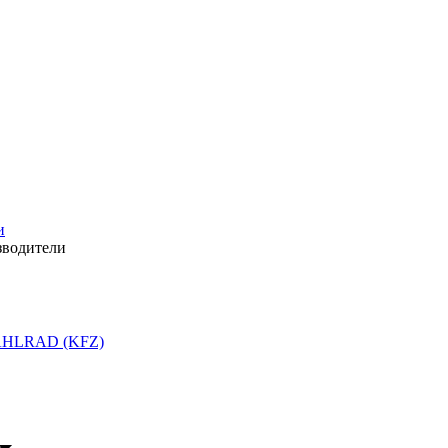
и
зводители
HLRAD (KFZ)