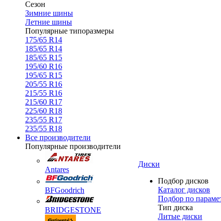
Сезон
Зимние шины
Летние шины
Популярные типоразмеры
175/65 R14
185/65 R14
185/65 R15
195/60 R16
195/65 R15
205/55 R16
215/55 R16
215/60 R17
225/60 R18
235/55 R17
235/55 R18
Все производители
Популярные производители
Диски
Antares
Подбор дисков
Каталог дисков
BFGoodrich
Подбор по параме
Тип диска
BRIDGESTONE
Литые диски