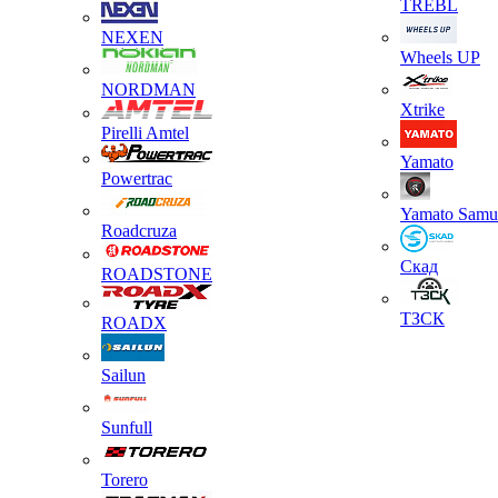
TREBL
NEXEN
Wheels UP
NORDMAN
Xtrike
Pirelli Amtel
Yamato
Powertrac
Yamato Samu
Roadcruza
Скад
ROADSTONE
ТЗСК
ROADX
Sailun
Sunfull
Torero