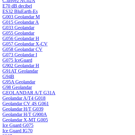
C.drive2 AC02A
E70 dB decibel
ES32 BluEarth-Es
G003 Geolandar M
G015 Geolandar A
G033 Geolandar
G055 Geolandar
G056 Geolandar H
G057 Geolandar X-CV
G058 Geolandar CV
G073 Geolandar I
G075 IceGuard
G902 Geolandar H
G91AT Geolandar
G94B
G95A Geolandar
G98 Geolandar
GEOLANDAR A/T G31A
Geolandar A/T4 G018
Geolandar CV 4S G061
Geolandar H/T G039
Geolandar H/T G900A
Geolandar X-MT G005
Ice Guard G075
Ice Guard IG70