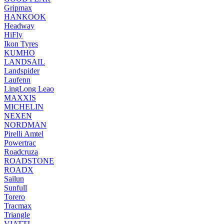
Gripmax
HANKOOK
Headway
HiFly
Ikon Tyres
KUMHO
LANDSAIL
Landspider
Laufenn
LingLong Leao
MAXXIS
MICHELIN
NEXEN
NORDMAN
Pirelli Amtel
Powertrac
Roadcruza
ROADSTONE
ROADX
Sailun
Sunfull
Torero
Tracmax
Triangle
VIATTI