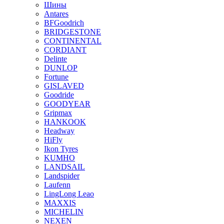
Шины
Antares
BFGoodrich
BRIDGESTONE
CONTINENTAL
CORDIANT
Delinte
DUNLOP
Fortune
GISLAVED
Goodride
GOODYEAR
Gripmax
HANKOOK
Headway
HiFly
Ikon Tyres
KUMHO
LANDSAIL
Landspider
Laufenn
LingLong Leao
MAXXIS
MICHELIN
NEXEN