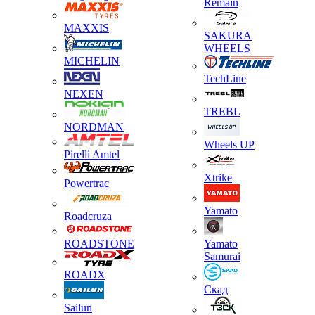
Remain
MAXXIS
SAKURA
WHEELS
MICHELIN
TechLine
NEXEN
TREBL
NORDMAN
Wheels UP
Pirelli Amtel
Xtrike
Powertrac
Yamato
Roadcruza
ROADSTONE
Yamato
Samurai
ROADX
Скад
Sailun