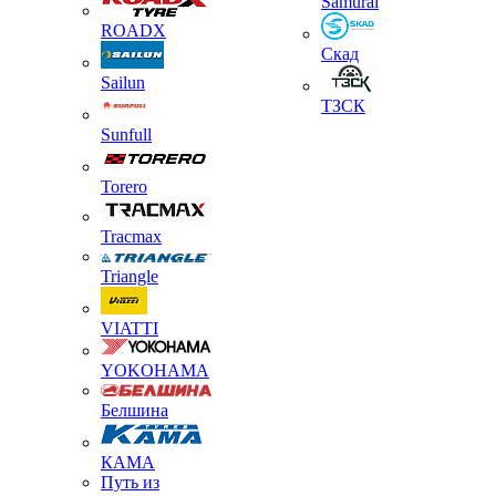
Samurai
ROADX
Скад
Sailun
ТЗСК
Sunfull
Torero
Tracmax
Triangle
VIATTI
YOKOHAMA
Белшина
КАМА
Путь из