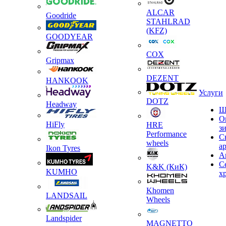
ALCAR
Goodride
STAHLRAD
(KFZ)
GOODYEAR
COX
Gripmax
DEZENT
HANKOOK
Услуги
DOTZ
Headway
Ш
О
HiFly
HRE
з
Performance
С
wheels
а
Ikon Tyres
А
С
K&K (КиК)
KUMHO
х
Khomen
LANDSAIL
Wheels
Landspider
MAGNETTO