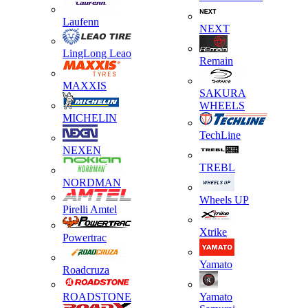
Laufenn
NEXT
LingLong Leao
Remain
MAXXIS
SAKURA
WHEELS
MICHELIN
TechLine
NEXEN
TREBL
NORDMAN
Wheels UP
Pirelli Amtel
Xtrike
Powertrac
Yamato
Roadcruza
ROADSTONE
Yamato