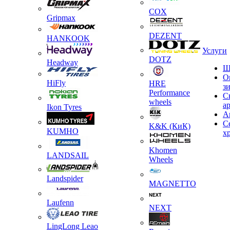
COX
Gripmax
DEZENT
HANKOOK
Услуги
DOTZ
Headway
Ш
О
HiFly
HRE
з
Performance
С
wheels
а
Ikon Tyres
А
С
K&K (КиК)
KUMHO
х
Khomen
LANDSAIL
Wheels
Landspider
MAGNETTO
Laufenn
NEXT
LingLong Leao