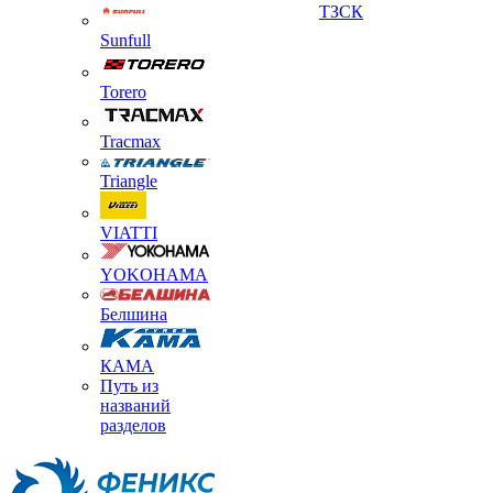
ТЗСК
Sunfull
Torero
Tracmax
Triangle
VIATTI
YOKOHAMA
Белшина
КАМА
Путь из
названий
разделов