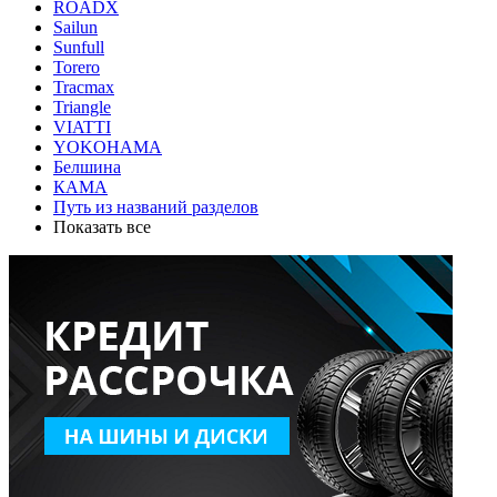
ROADX
Sailun
Sunfull
Torero
Tracmax
Triangle
VIATTI
YOKOHAMA
Белшина
КАМА
Путь из названий разделов
Показать все