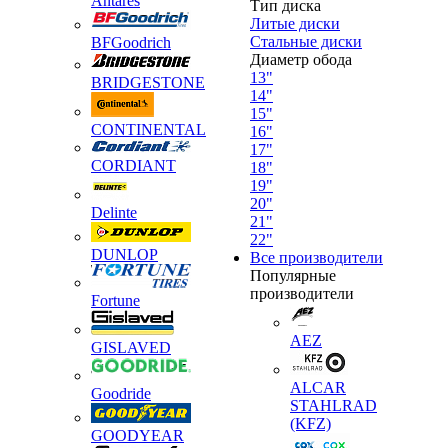
Antares
Тип диска
Литые диски
Стальные диски
BFGoodrich
Диаметр обода
13"
BRIDGESTONE
14"
15"
CONTINENTAL
16"
17"
CORDIANT
18"
19"
20"
Delinte
21"
22"
DUNLOP
Все производители
Популярные
производители
Fortune
AEZ
GISLAVED
ALCAR
Goodride
STAHLRAD
(KFZ)
GOODYEAR