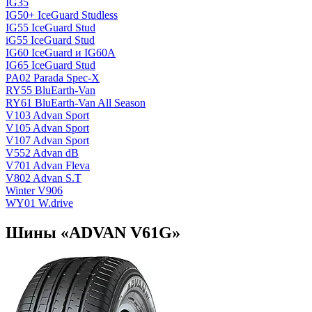
IG35
IG50+ IceGuard Studless
IG55 IceGuard Stud
iG55 IceGuard Stud
IG60 IceGuard и IG60A
IG65 IceGuard Stud
PA02 Parada Spec-X
RY55 BluEarth-Van
RY61 BluEarth-Van All Season
V103 Advan Sport
V105 Advan Sport
V107 Advan Sport
V552 Advan dB
V701 Advan Fleva
V802 Advan S.T
Winter V906
WY01 W.drive
Шины «ADVAN V61G»