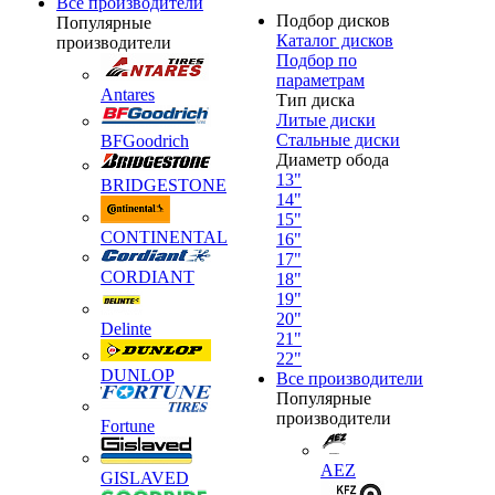
Все производители
Подбор дисков
Популярные
Каталог дисков
производители
Подбор по
параметрам
Antares
Тип диска
Литые диски
Стальные диски
BFGoodrich
Диаметр обода
13"
BRIDGESTONE
14"
15"
CONTINENTAL
16"
17"
CORDIANT
18"
19"
20"
Delinte
21"
22"
DUNLOP
Все производители
Популярные
производители
Fortune
AEZ
GISLAVED