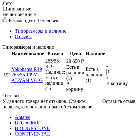
Лето
Шипованные
Нешипованные
Рекомендуют
0 человек
Типоразмеры и наличие
Отзывы
Типоразмеры и наличие
Наименование
Размер
Цена
Наличие
265/55
28 650
₽
-
R19
Есть в
Yokohama R19
Есть в
Наличие:
наличии
19''
265/55 109V
наличии
Есть в
+
(1)
ADVAN V61G
(1)
наличии
В корзину
В
(1)
корзину
Отзывы
У данного товара нет отзывов. Станьте
Оставить отзыв
первым, кто оставил отзыв об этом товаре!
Antares
BFGoodrich
BRIDGESTONE
CONTINENTAL