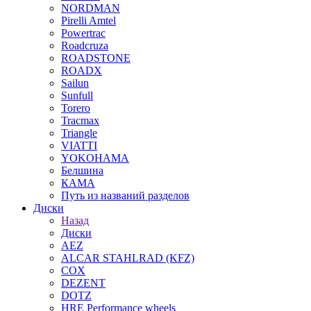
NORDMAN
Pirelli Amtel
Powertrac
Roadcruza
ROADSTONE
ROADX
Sailun
Sunfull
Torero
Tracmax
Triangle
VIATTI
YOKOHAMA
Белшина
КАМА
Путь из названий разделов
Диски
Назад
Диски
AEZ
ALCAR STAHLRAD (KFZ)
COX
DEZENT
DOTZ
HRE Performance wheels