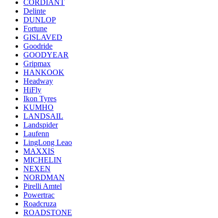
CORDIANT
Delinte
DUNLOP
Fortune
GISLAVED
Goodride
GOODYEAR
Gripmax
HANKOOK
Headway
HiFly
Ikon Tyres
KUMHO
LANDSAIL
Landspider
Laufenn
LingLong Leao
MAXXIS
MICHELIN
NEXEN
NORDMAN
Pirelli Amtel
Powertrac
Roadcruza
ROADSTONE