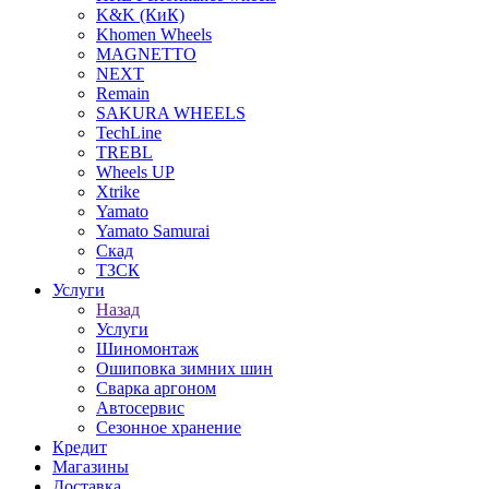
K&K (КиК)
Khomen Wheels
MAGNETTO
NEXT
Remain
SAKURA WHEELS
TechLine
TREBL
Wheels UP
Xtrike
Yamato
Yamato Samurai
Скад
ТЗСК
Услуги
Назад
Услуги
Шиномонтаж
Ошиповка зимних шин
Сварка аргоном
Автосервис
Сезонное хранение
Кредит
Магазины
Доставка