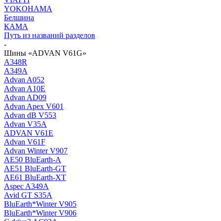
YOKOHAMA
Белшина
КАМА
Путь из названий разделов
-
Шины «ADVAN V61G»
A348R
A349A
Advan A052
Advan A10E
Advan AD09
Advan Apex V601
Advan dB V553
Advan V35A
ADVAN V61E
Advan V61F
Advan Winter V907
AE50 BluEarth-A
AE51 BluEarth-GT
AE61 BluEarth-XT
Aspec A349A
Avid GT S35A
BluEarth*Winter V905
BluEarth*Winter V906