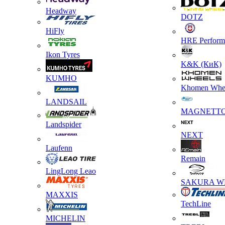
Headway
DOTZ
HiFly
HRE Perform
Ikon Tyres
K&K (КиК)
KUMHO
Khomen Whe
LANDSAIL
MAGNETT
Landspider
NEXT
Laufenn
Remain
LingLong Leao
SAKURA W
MAXXIS
TechLine
MICHELIN