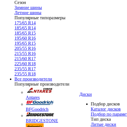
Сезон
Зимние шины
Летние шины
Популярные типоразмеры
175/65 R14
185/65 R14
185/65 R15
195/60 R16
195/65 R15
205/55 R16
215/55 R16
215/60 R17
225/60 R18
235/55 R17
235/55 R18
Все производители
Популярные производители
Диски
Antares
Подбор дисков
Каталог дисков
BFGoodrich
Подбор по параме
Тип диска
BRIDGESTONE
Литые диски