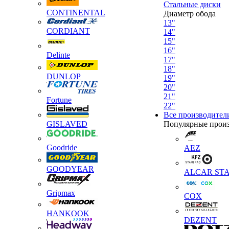
Стальные диски
CONTINENTAL
Диаметр обода
13"
CORDIANT
14"
15"
16"
Delinte
17"
18"
DUNLOP
19"
20"
21"
Fortune
22"
Все производител
GISLAVED
Популярные прои
Goodride
AEZ
GOODYEAR
ALCAR STA
Gripmax
COX
HANKOOK
DEZENT