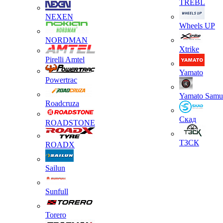
TREBL
NEXEN
Wheels UP
NORDMAN
Xtrike
Pirelli Amtel
Yamato
Powertrac
Yamato Samu
Roadcruza
Скад
ROADSTONE
ТЗСК
ROADX
Sailun
Sunfull
Torero