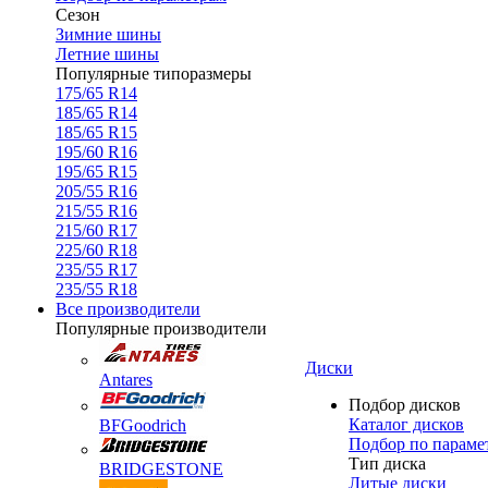
Сезон
Зимние шины
Летние шины
Популярные типоразмеры
175/65 R14
185/65 R14
185/65 R15
195/60 R16
195/65 R15
205/55 R16
215/55 R16
215/60 R17
225/60 R18
235/55 R17
235/55 R18
Все производители
Популярные производители
Диски
Antares
Подбор дисков
Каталог дисков
BFGoodrich
Подбор по параме
Тип диска
BRIDGESTONE
Литые диски