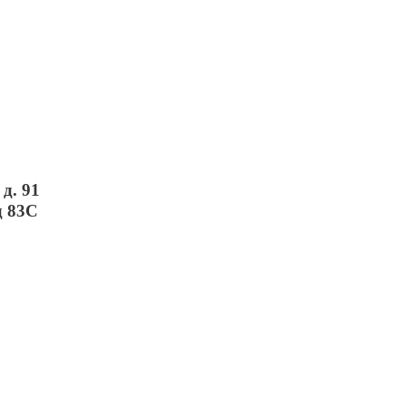
д. 91
д 83С