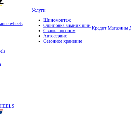
Услуги
Шиномонтаж
ance wheels
Ошиповка зимних шин
Кредит
Магазины
Сварка аргоном
Автосервис
Сезонное хранение
els
O
HEELS