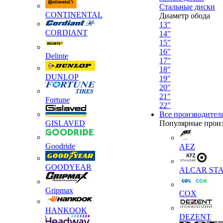
Стальные диски
CONTINENTAL
Диаметр обода
13"
CORDIANT
14"
15"
16"
Delinte
17"
18"
DUNLOP
19"
20"
21"
Fortune
22"
Все производител
GISLAVED
Популярные прои
Goodride
AEZ
GOODYEAR
ALCAR STA
Gripmax
COX
HANKOOK
DEZENT