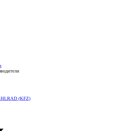
и
зводители
HLRAD (KFZ)