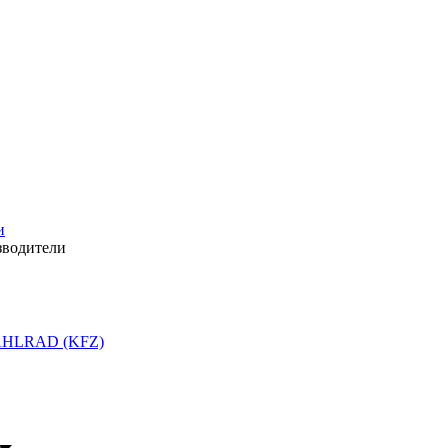
и
зводители
HLRAD (KFZ)