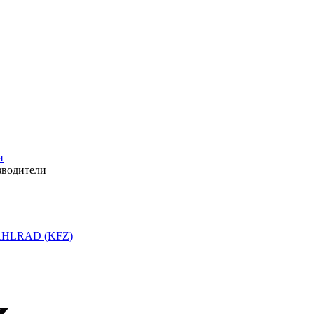
и
зводители
HLRAD (KFZ)