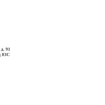
д. 91
д 83С