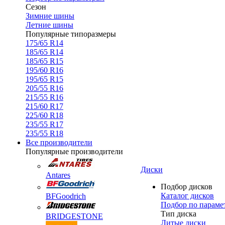
Сезон
Зимние шины
Летние шины
Популярные типоразмеры
175/65 R14
185/65 R14
185/65 R15
195/60 R16
195/65 R15
205/55 R16
215/55 R16
215/60 R17
225/60 R18
235/55 R17
235/55 R18
Все производители
Популярные производители
Диски
Antares
Подбор дисков
Каталог дисков
BFGoodrich
Подбор по параме
Тип диска
BRIDGESTONE
Литые диски