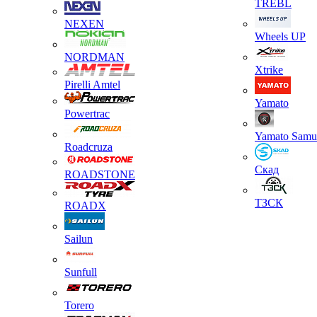
TREBL
NEXEN
Wheels UP
NORDMAN
Xtrike
Pirelli Amtel
Yamato
Powertrac
Yamato Samu
Roadcruza
Скад
ROADSTONE
ТЗСК
ROADX
Sailun
Sunfull
Torero