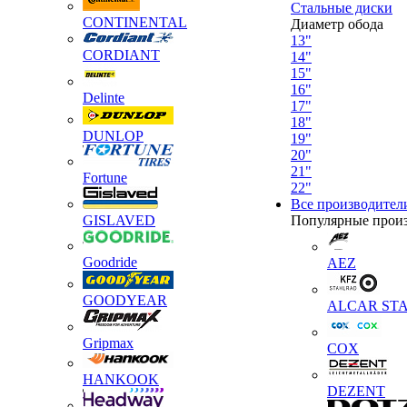
Стальные диски
CONTINENTAL
Диаметр обода
13"
CORDIANT
14"
15"
16"
Delinte
17"
18"
DUNLOP
19"
20"
21"
Fortune
22"
Все производител
GISLAVED
Популярные прои
Goodride
AEZ
GOODYEAR
ALCAR STA
Gripmax
COX
HANKOOK
DEZENT