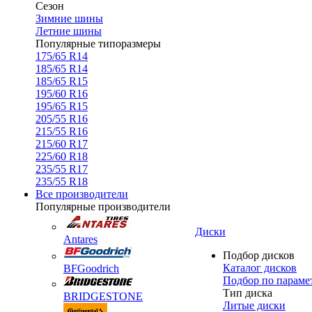
Сезон
Зимние шины
Летние шины
Популярные типоразмеры
175/65 R14
185/65 R14
185/65 R15
195/60 R16
195/65 R15
205/55 R16
215/55 R16
215/60 R17
225/60 R18
235/55 R17
235/55 R18
Все производители
Популярные производители
Диски
Antares
Подбор дисков
Каталог дисков
BFGoodrich
Подбор по параме
Тип диска
BRIDGESTONE
Литые диски