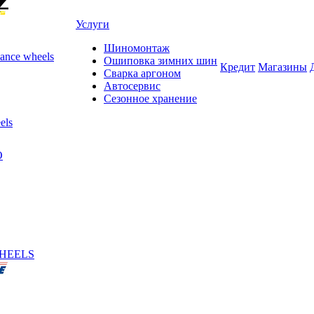
Услуги
Шиномонтаж
ance wheels
Ошиповка зимних шин
Кредит
Магазины
Сварка аргоном
Автосервис
Сезонное хранение
els
O
HEELS