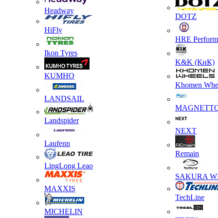
Headway
DOTZ
HiFly
HRE Perform
Ikon Tyres
K&K (КиК)
KUMHO
Khomen Whe
LANDSAIL
MAGNETT
Landspider
NEXT
Laufenn
Remain
LingLong Leao
SAKURA W
MAXXIS
TechLine
MICHELIN