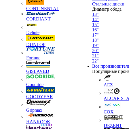
Стальные диски
CONTINENTAL
Диаметр обода
13"
CORDIANT
14"
15"
16"
Delinte
17"
18"
DUNLOP
19"
20"
21"
Fortune
22"
Все производител
GISLAVED
Популярные прои
Goodride
AEZ
GOODYEAR
ALCAR STA
Gripmax
COX
HANKOOK
DEZENT