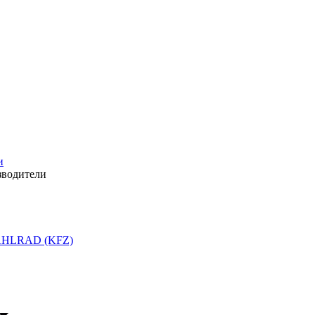
и
зводители
HLRAD (KFZ)