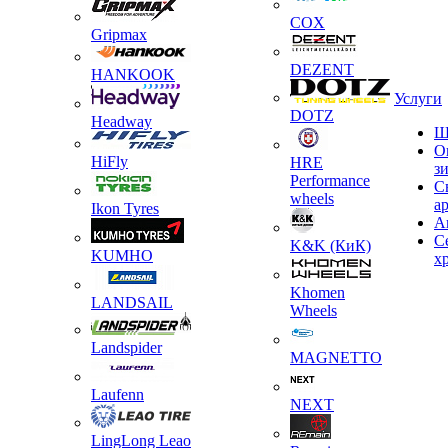
COX
Gripmax
DEZENT
HANKOOK
Услуги
DOTZ
Headway
Ш
О
HiFly
HRE
з
Performance
С
wheels
а
Ikon Tyres
А
С
K&K (КиК)
KUMHO
х
Khomen
LANDSAIL
Wheels
Landspider
MAGNETTO
Laufenn
NEXT
LingLong Leao