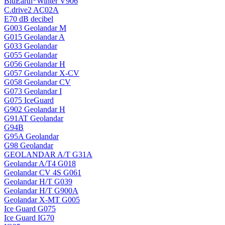
BluEarth*Winter V906
C.drive2 AC02A
E70 dB decibel
G003 Geolandar M
G015 Geolandar A
G033 Geolandar
G055 Geolandar
G056 Geolandar H
G057 Geolandar X-CV
G058 Geolandar CV
G073 Geolandar I
G075 IceGuard
G902 Geolandar H
G91AT Geolandar
G94B
G95A Geolandar
G98 Geolandar
GEOLANDAR A/T G31A
Geolandar A/T4 G018
Geolandar CV 4S G061
Geolandar H/T G039
Geolandar H/T G900A
Geolandar X-MT G005
Ice Guard G075
Ice Guard IG70