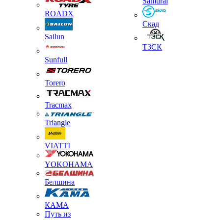
Samurai
ROADX
Скад
Sailun
ТЗСК
Sunfull
Torero
Tracmax
Triangle
VIATTI
YOKOHAMA
Белшина
КАМА
Путь из