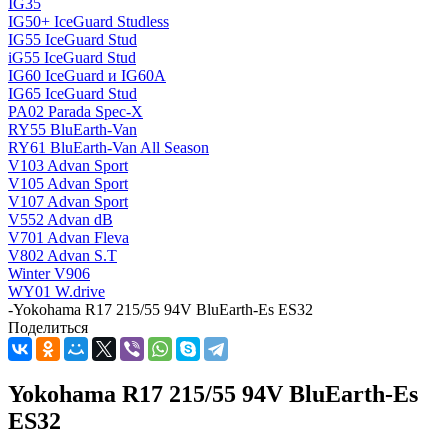
IG35
IG50+ IceGuard Studless
IG55 IceGuard Stud
iG55 IceGuard Stud
IG60 IceGuard и IG60A
IG65 IceGuard Stud
PA02 Parada Spec-X
RY55 BluEarth-Van
RY61 BluEarth-Van All Season
V103 Advan Sport
V105 Advan Sport
V107 Advan Sport
V552 Advan dB
V701 Advan Fleva
V802 Advan S.T
Winter V906
WY01 W.drive
-
Yokohama R17 215/55 94V BluEarth-Es ES32
Поделиться
Yokohama R17 215/55 94V BluEarth-Es
ES32