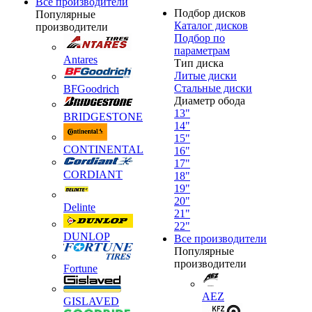
Все производители
Подбор дисков
Популярные
Каталог дисков
производители
Подбор по
параметрам
Antares
Тип диска
Литые диски
Стальные диски
BFGoodrich
Диаметр обода
13"
BRIDGESTONE
14"
15"
CONTINENTAL
16"
17"
CORDIANT
18"
19"
20"
Delinte
21"
22"
DUNLOP
Все производители
Популярные
производители
Fortune
AEZ
GISLAVED