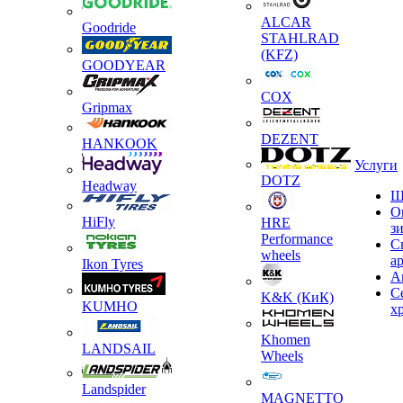
ALCAR
Goodride
STAHLRAD
(KFZ)
GOODYEAR
COX
Gripmax
DEZENT
HANKOOK
Услуги
DOTZ
Headway
Ш
О
HiFly
HRE
з
Performance
С
wheels
а
Ikon Tyres
А
С
K&K (КиК)
KUMHO
х
Khomen
LANDSAIL
Wheels
Landspider
MAGNETTO