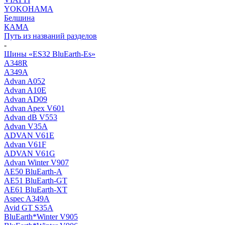
YOKOHAMA
Белшина
КАМА
Путь из названий разделов
-
Шины «ES32 BluEarth-Es»
A348R
A349A
Advan A052
Advan A10E
Advan AD09
Advan Apex V601
Advan dB V553
Advan V35A
ADVAN V61E
Advan V61F
ADVAN V61G
Advan Winter V907
AE50 BluEarth-A
AE51 BluEarth-GT
AE61 BluEarth-XT
Aspec A349A
Avid GT S35A
BluEarth*Winter V905