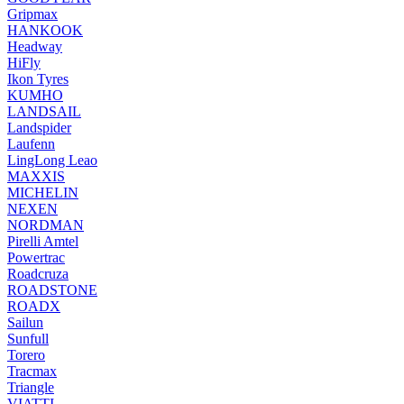
Gripmax
HANKOOK
Headway
HiFly
Ikon Tyres
KUMHO
LANDSAIL
Landspider
Laufenn
LingLong Leao
MAXXIS
MICHELIN
NEXEN
NORDMAN
Pirelli Amtel
Powertrac
Roadcruza
ROADSTONE
ROADX
Sailun
Sunfull
Torero
Tracmax
Triangle
VIATTI