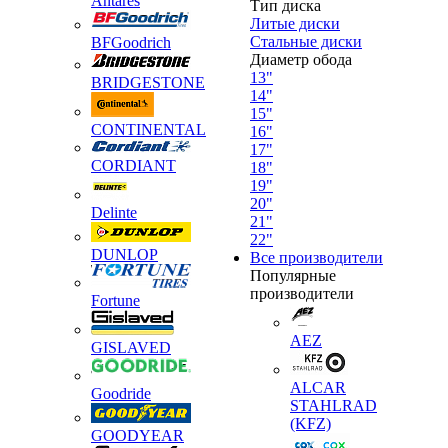
Antares
Тип диска
Литые диски
Стальные диски
BFGoodrich
Диаметр обода
13"
BRIDGESTONE
14"
15"
CONTINENTAL
16"
17"
CORDIANT
18"
19"
20"
Delinte
21"
22"
DUNLOP
Все производители
Популярные
производители
Fortune
AEZ
GISLAVED
ALCAR
Goodride
STAHLRAD
(KFZ)
GOODYEAR