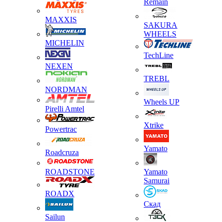
Remain
MAXXIS
SAKURA
WHEELS
MICHELIN
TechLine
NEXEN
TREBL
NORDMAN
Wheels UP
Pirelli Amtel
Xtrike
Powertrac
Yamato
Roadcruza
ROADSTONE
Yamato
Samurai
ROADX
Скад
Sailun