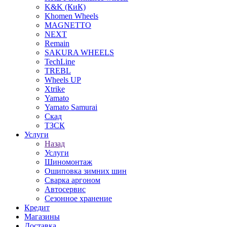
K&K (КиК)
Khomen Wheels
MAGNETTO
NEXT
Remain
SAKURA WHEELS
TechLine
TREBL
Wheels UP
Xtrike
Yamato
Yamato Samurai
Скад
ТЗСК
Услуги
Назад
Услуги
Шиномонтаж
Ошиповка зимних шин
Сварка аргоном
Автосервис
Сезонное хранение
Кредит
Магазины
Доставка