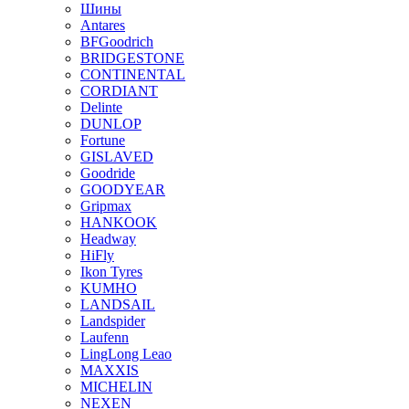
Шины
Antares
BFGoodrich
BRIDGESTONE
CONTINENTAL
CORDIANT
Delinte
DUNLOP
Fortune
GISLAVED
Goodride
GOODYEAR
Gripmax
HANKOOK
Headway
HiFly
Ikon Tyres
KUMHO
LANDSAIL
Landspider
Laufenn
LingLong Leao
MAXXIS
MICHELIN
NEXEN