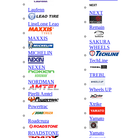
Laufenn
NEXT
LingLong Leao
Remain
MAXXIS
SAKURA
WHEELS
MICHELIN
TechLine
NEXEN
TREBL
NORDMAN
Wheels UP
Pirelli Amtel
Xtrike
Powertrac
Yamato
Roadcruza
ROADSTONE
Yamato