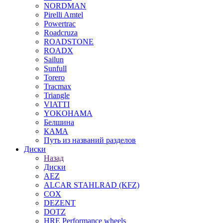
NORDMAN
Pirelli Amtel
Powertrac
Roadcruza
ROADSTONE
ROADX
Sailun
Sunfull
Torero
Tracmax
Triangle
VIATTI
YOKOHAMA
Белшина
КАМА
Путь из названий разделов
Диски
Назад
Диски
AEZ
ALCAR STAHLRAD (KFZ)
COX
DEZENT
DOTZ
HRE Performance wheels