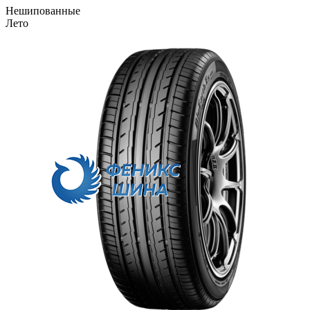
Нешипованные
Лето