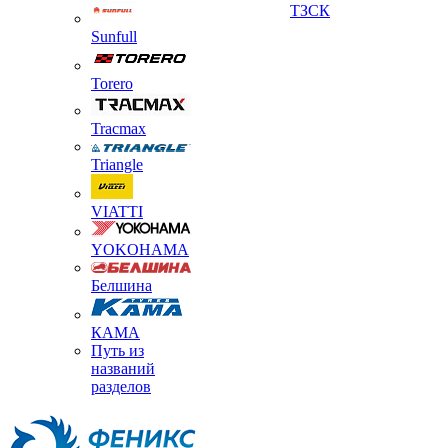
ТЗСК
Sunfull
Torero
Tracmax
Triangle
VIATTI
YOKOHAMA
Белшина
КАМА
Путь из
названий
разделов