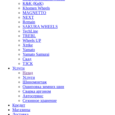
K&K (КиК)
Khomen Wheels
MAGNETTO
NEXT
Remain
SAKURA WHEELS
TechLine
TREBL
Wheels UP
Xtrike
Yamato
Yamato Samurai
Скад
ТЗСК
Услуги
Назад
Услуги
Шиномонтаж
Ошиповка зимних шин
Сварка аргоном
Автосервис
Сезонное хранение
Кредит
Магазины
Доставка