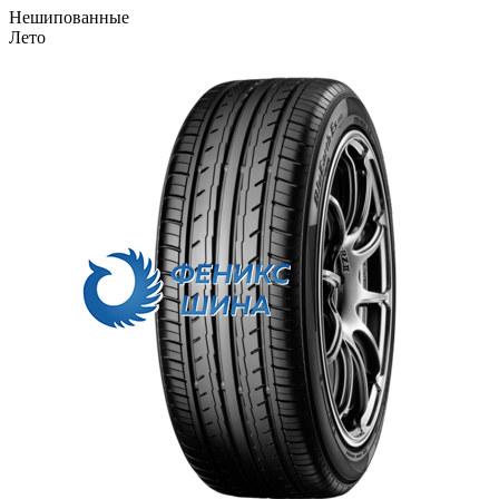
Нешипованные
Лето