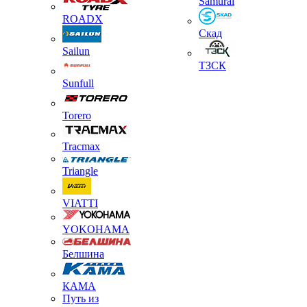
Samurai
ROADX
Скад
Sailun
ТЗСК
Sunfull
Torero
Tracmax
Triangle
VIATTI
YOKOHAMA
Белшина
КАМА
Путь из