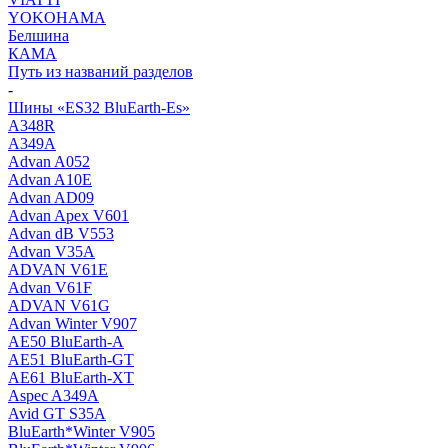
YOKOHAMA
Белшина
КАМА
Путь из названий разделов
-
Шины «ES32 BluEarth-Es»
A348R
A349A
Advan A052
Advan A10E
Advan AD09
Advan Apex V601
Advan dB V553
Advan V35A
ADVAN V61E
Advan V61F
ADVAN V61G
Advan Winter V907
AE50 BluEarth-A
AE51 BluEarth-GT
AE61 BluEarth-XT
Aspec A349A
Avid GT S35A
BluEarth*Winter V905