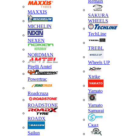
Remain
MAXXIS
SAKURA
WHEELS
MICHELIN
TechLine
NEXEN
TREBL
NORDMAN
Wheels UP
Pirelli Amtel
Xtrike
Powertrac
Yamato
Roadcruza
ROADSTONE
Yamato
Samurai
ROADX
Скад
Sailun