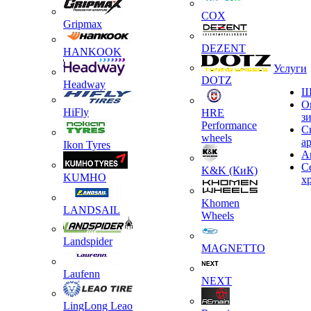
COX
Gripmax
DEZENT
HANKOOK
Услуги
DOTZ
Headway
Ш
О
HiFly
HRE
з
Performance
С
wheels
а
Ikon Tyres
А
С
K&K (КиК)
KUMHO
х
Khomen
LANDSAIL
Wheels
Landspider
MAGNETTO
Laufenn
NEXT
LingLong Leao