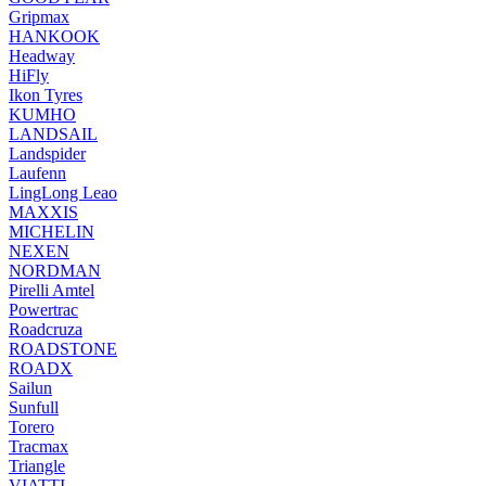
Gripmax
HANKOOK
Headway
HiFly
Ikon Tyres
KUMHO
LANDSAIL
Landspider
Laufenn
LingLong Leao
MAXXIS
MICHELIN
NEXEN
NORDMAN
Pirelli Amtel
Powertrac
Roadcruza
ROADSTONE
ROADX
Sailun
Sunfull
Torero
Tracmax
Triangle
VIATTI