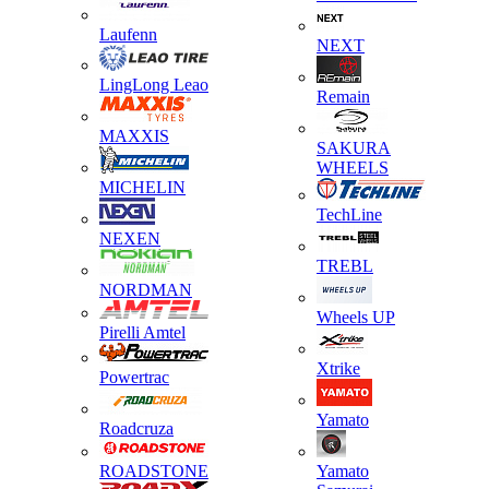
Laufenn
NEXT
LingLong Leao
Remain
MAXXIS
SAKURA
WHEELS
MICHELIN
TechLine
NEXEN
TREBL
NORDMAN
Wheels UP
Pirelli Amtel
Xtrike
Powertrac
Yamato
Roadcruza
ROADSTONE
Yamato