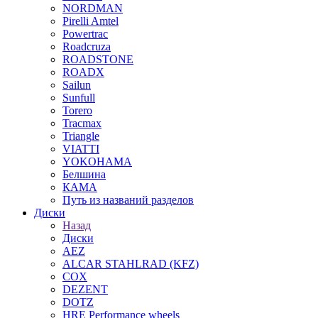
NORDMAN
Pirelli Amtel
Powertrac
Roadcruza
ROADSTONE
ROADX
Sailun
Sunfull
Torero
Tracmax
Triangle
VIATTI
YOKOHAMA
Белшина
КАМА
Путь из названий разделов
Диски
Назад
Диски
AEZ
ALCAR STAHLRAD (KFZ)
COX
DEZENT
DOTZ
HRE Performance wheels