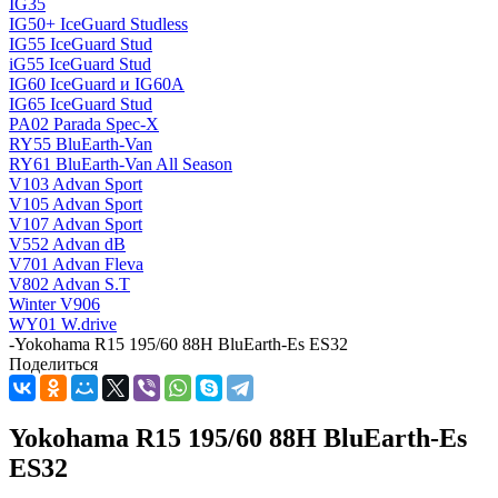
IG35
IG50+ IceGuard Studless
IG55 IceGuard Stud
iG55 IceGuard Stud
IG60 IceGuard и IG60A
IG65 IceGuard Stud
PA02 Parada Spec-X
RY55 BluEarth-Van
RY61 BluEarth-Van All Season
V103 Advan Sport
V105 Advan Sport
V107 Advan Sport
V552 Advan dB
V701 Advan Fleva
V802 Advan S.T
Winter V906
WY01 W.drive
-
Yokohama R15 195/60 88H BluEarth-Es ES32
Поделиться
Yokohama R15 195/60 88H BluEarth-Es
ES32