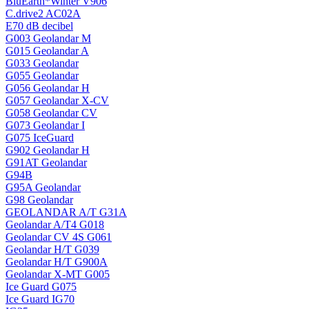
BluEarth*Winter V906
C.drive2 AC02A
E70 dB decibel
G003 Geolandar M
G015 Geolandar A
G033 Geolandar
G055 Geolandar
G056 Geolandar H
G057 Geolandar X-CV
G058 Geolandar CV
G073 Geolandar I
G075 IceGuard
G902 Geolandar H
G91AT Geolandar
G94B
G95A Geolandar
G98 Geolandar
GEOLANDAR A/T G31A
Geolandar A/T4 G018
Geolandar CV 4S G061
Geolandar H/T G039
Geolandar H/T G900A
Geolandar X-MT G005
Ice Guard G075
Ice Guard IG70