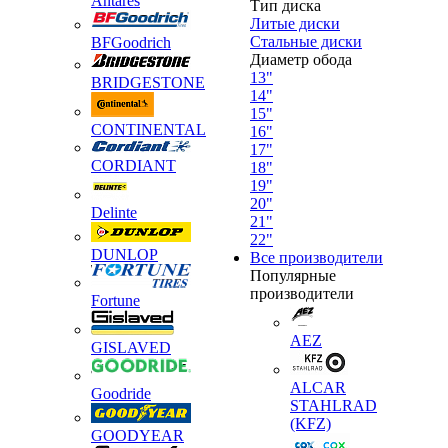
Antares
Тип диска
Литые диски
Стальные диски
BFGoodrich
Диаметр обода
13"
BRIDGESTONE
14"
15"
CONTINENTAL
16"
17"
CORDIANT
18"
19"
20"
Delinte
21"
22"
DUNLOP
Все производители
Популярные
производители
Fortune
AEZ
GISLAVED
ALCAR
Goodride
STAHLRAD
(KFZ)
GOODYEAR