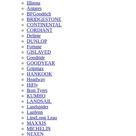
Шины
Antares
BFGoodrich
BRIDGESTONE
CONTINENTAL
CORDIANT
Delinte
DUNLOP
Fortune
GISLAVED
Goodride
GOODYEAR
Gripmax
HANKOOK
Headway
HiFly
Ikon Tyres
KUMHO
LANDSAIL
Landspider
Laufenn
LingLong Leao
MAXXIS
MICHELIN
NEXEN