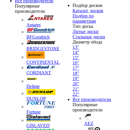
Все производители
Подбор дисков
Популярные
Каталог дисков
производители
Подбор по
параметрам
Antares
Тип диска
Литые диски
Стальные диски
BFGoodrich
Диаметр обода
13"
BRIDGESTONE
14"
15"
CONTINENTAL
16"
17"
CORDIANT
18"
19"
20"
Delinte
21"
22"
DUNLOP
Все производители
Популярные
производители
Fortune
AEZ
GISLAVED