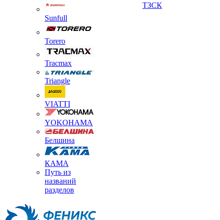
ТЗСК
Sunfull
Torero
Tracmax
Triangle
VIATTI
YOKOHAMA
Белшина
КАМА
Путь из
названий
разделов