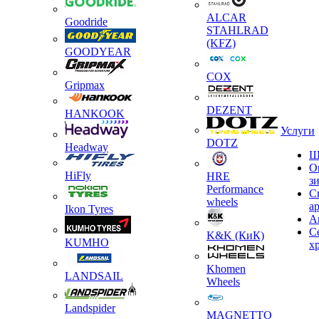
ALCAR
Goodride
STAHLRAD
(KFZ)
GOODYEAR
COX
Gripmax
DEZENT
HANKOOK
Услуги
DOTZ
Headway
Ш
О
HiFly
HRE
з
Performance
С
wheels
а
Ikon Tyres
А
С
K&K (КиК)
KUMHO
х
Khomen
LANDSAIL
Wheels
Landspider
MAGNETTO