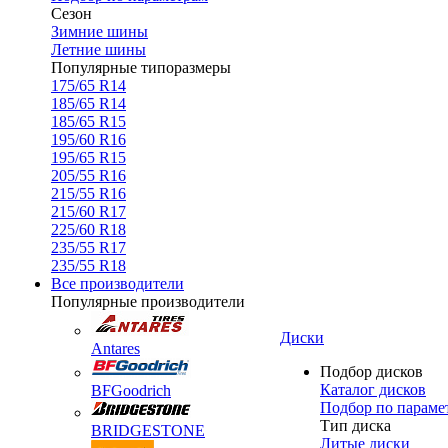
Сезон
Зимние шины
Летние шины
Популярные типоразмеры
175/65 R14
185/65 R14
185/65 R15
195/60 R16
195/65 R15
205/55 R16
215/55 R16
215/60 R17
225/60 R18
235/55 R17
235/55 R18
Все производители
Популярные производители
Диски
Antares
Подбор дисков
Каталог дисков
BFGoodrich
Подбор по параме
Тип диска
BRIDGESTONE
Литые диски