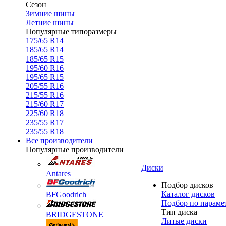
Сезон
Зимние шины
Летние шины
Популярные типоразмеры
175/65 R14
185/65 R14
185/65 R15
195/60 R16
195/65 R15
205/55 R16
215/55 R16
215/60 R17
225/60 R18
235/55 R17
235/55 R18
Все производители
Популярные производители
Диски
Antares
Подбор дисков
Каталог дисков
BFGoodrich
Подбор по параме
Тип диска
BRIDGESTONE
Литые диски