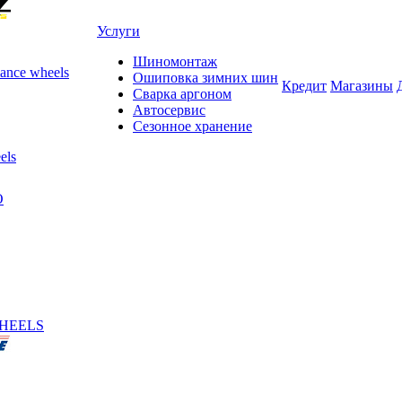
Услуги
Шиномонтаж
ance wheels
Ошиповка зимних шин
Кредит
Магазины
Сварка аргоном
Автосервис
Сезонное хранение
els
O
HEELS