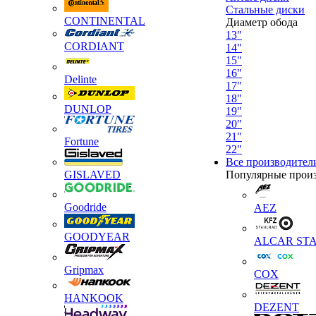
Стальные диски
CONTINENTAL
Диаметр обода
13"
CORDIANT
14"
15"
16"
Delinte
17"
18"
DUNLOP
19"
20"
21"
Fortune
22"
Все производител
GISLAVED
Популярные прои
Goodride
AEZ
GOODYEAR
ALCAR STA
Gripmax
COX
HANKOOK
DEZENT