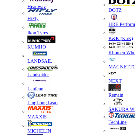
Headway
DOTZ
HiFly
HRE Perform
Ikon Tyres
K&K (КиК)
KUMHO
Khomen Whe
LANDSAIL
MAGNETT
Landspider
NEXT
Laufenn
Remain
LingLong Leao
SAKURA W
MAXXIS
TechLine
MICHELIN