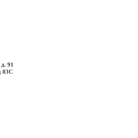
д. 91
д 83С