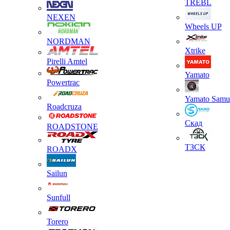
TREBL
NEXEN
Wheels UP
NORDMAN
Xtrike
Pirelli Amtel
Yamato
Powertrac
Yamato Samu
Roadcruza
Скад
ROADSTONE
ТЗСК
ROADX
Sailun
Sunfull
Torero