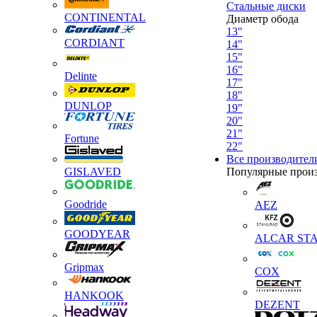
Стальные диски
CONTINENTAL
Диаметр обода
13"
CORDIANT
14"
15"
16"
Delinte
17"
18"
DUNLOP
19"
20"
21"
Fortune
22"
Все производител
GISLAVED
Популярные прои
Goodride
AEZ
GOODYEAR
ALCAR STA
Gripmax
COX
HANKOOK
DEZENT