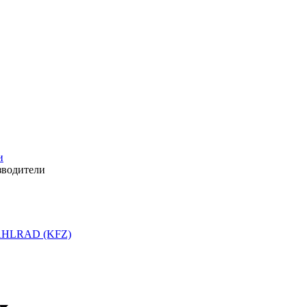
и
зводители
HLRAD (KFZ)