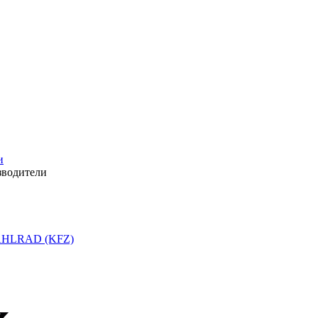
и
зводители
HLRAD (KFZ)