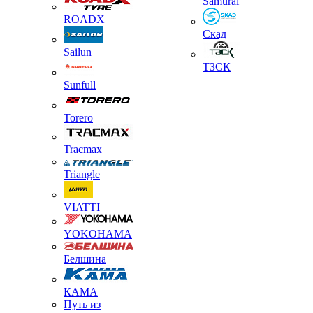
Samurai
ROADX
Скад
Sailun
ТЗСК
Sunfull
Torero
Tracmax
Triangle
VIATTI
YOKOHAMA
Белшина
КАМА
Путь из