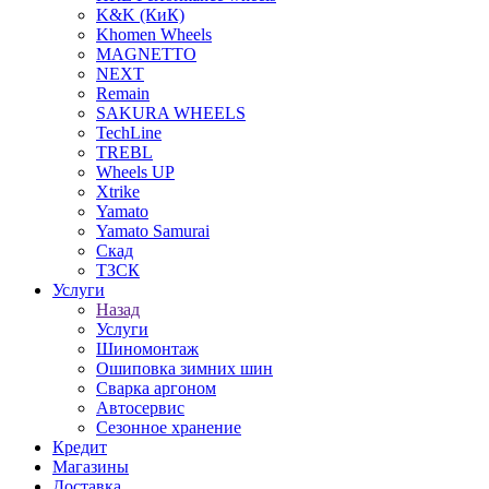
K&K (КиК)
Khomen Wheels
MAGNETTO
NEXT
Remain
SAKURA WHEELS
TechLine
TREBL
Wheels UP
Xtrike
Yamato
Yamato Samurai
Скад
ТЗСК
Услуги
Назад
Услуги
Шиномонтаж
Ошиповка зимних шин
Сварка аргоном
Автосервис
Сезонное хранение
Кредит
Магазины
Доставка