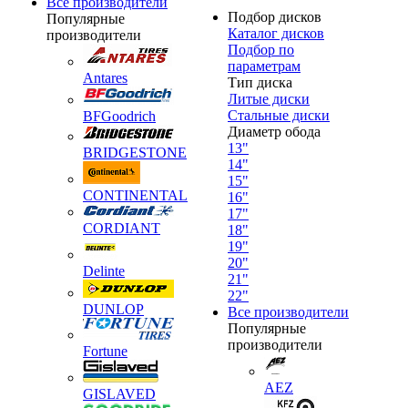
Все производители
Подбор дисков
Популярные
Каталог дисков
производители
Подбор по
параметрам
Antares
Тип диска
Литые диски
Стальные диски
BFGoodrich
Диаметр обода
13"
BRIDGESTONE
14"
15"
CONTINENTAL
16"
17"
CORDIANT
18"
19"
20"
Delinte
21"
22"
DUNLOP
Все производители
Популярные
производители
Fortune
AEZ
GISLAVED