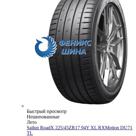
Быстрый просмотр
Нешипованные
Лето
Sailun RoadX 225/45ZR17 94Y XL RXMotion DU71
TL