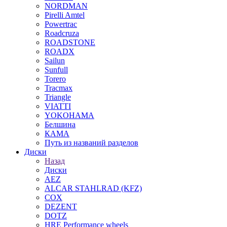
NORDMAN
Pirelli Amtel
Powertrac
Roadcruza
ROADSTONE
ROADX
Sailun
Sunfull
Torero
Tracmax
Triangle
VIATTI
YOKOHAMA
Белшина
КАМА
Путь из названий разделов
Диски
Назад
Диски
AEZ
ALCAR STAHLRAD (KFZ)
COX
DEZENT
DOTZ
HRE Performance wheels