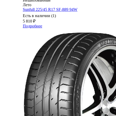
Нешипованные
Лето
Sunfull 225/45 R17 SF-889 94W
Есть в наличии (1)
5 810
₽
Подробнее