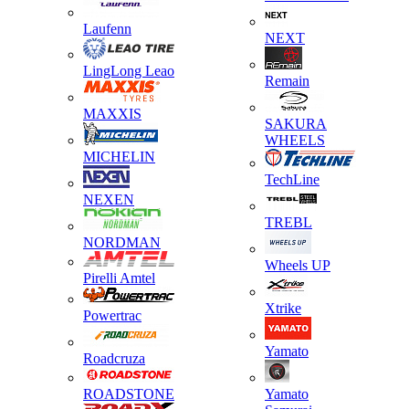
Laufenn
NEXT
LingLong Leao
Remain
MAXXIS
SAKURA
WHEELS
MICHELIN
TechLine
NEXEN
TREBL
NORDMAN
Wheels UP
Pirelli Amtel
Xtrike
Powertrac
Yamato
Roadcruza
ROADSTONE
Yamato