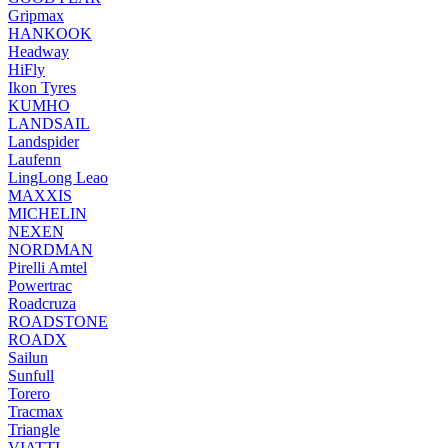
Gripmax
HANKOOK
Headway
HiFly
Ikon Tyres
KUMHO
LANDSAIL
Landspider
Laufenn
LingLong Leao
MAXXIS
MICHELIN
NEXEN
NORDMAN
Pirelli Amtel
Powertrac
Roadcruza
ROADSTONE
ROADX
Sailun
Sunfull
Torero
Tracmax
Triangle
VIATTI