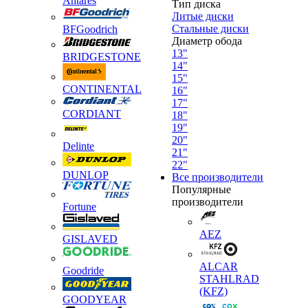
Antares
Тип диска
Литые диски
Стальные диски
BFGoodrich
Диаметр обода
13"
BRIDGESTONE
14"
15"
CONTINENTAL
16"
17"
CORDIANT
18"
19"
20"
Delinte
21"
22"
DUNLOP
Все производители
Популярные
производители
Fortune
AEZ
GISLAVED
ALCAR
Goodride
STAHLRAD
(KFZ)
GOODYEAR