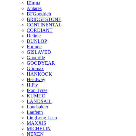
Шины
Antares
BFGoodrich
BRIDGESTONE
CONTINENTAL
CORDIANT
Delinte
DUNLOP
Fortune
GISLAVED
Goodride
GOODYEAR
Gripmax
HANKOOK
Headway
HiFly
Ikon Tyres
KUMHO
LANDSAIL
Landspider
Laufenn
LingLong Leao
MAXXIS
MICHELIN
NEXEN