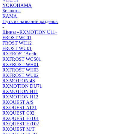
YOKOHAMA
Белшина
КАМА
Путь из названий разделов
-
Шины «RXMOTION U11»
FROST WC01
FROST WH12
FROST WU01
RXFROST Arctic
RXFROST WCS01
RXFROST WH01
RXFROST WH03
RXFROST WU02
RXMOTION 4S
RXMOTION DU71
RXMOTION H11
RXMOTION H12
RXQUEST A/S
RXQUEST AT21
RXQUEST C02
RXQUEST H/T01
RXQUEST H/T02
RXQUEST M/T