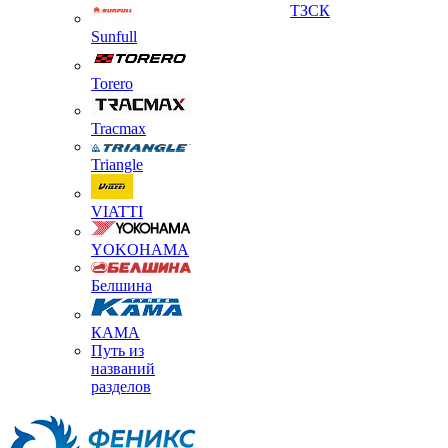
ТЗСК
Sunfull
Torero
Tracmax
Triangle
VIATTI
YOKOHAMA
Белшина
КАМА
Путь из
названий
разделов