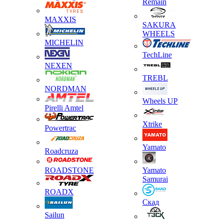
Remain
MAXXIS
SAKURA
WHEELS
MICHELIN
TechLine
NEXEN
TREBL
NORDMAN
Wheels UP
Pirelli Amtel
Xtrike
Powertrac
Yamato
Roadcruza
ROADSTONE
Yamato
Samurai
ROADX
Скад
Sailun