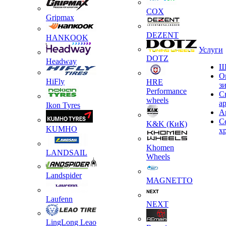
COX
Gripmax
DEZENT
HANKOOK
Услуги
DOTZ
Headway
Ш
О
HiFly
HRE
з
Performance
С
wheels
а
Ikon Tyres
А
С
K&K (КиК)
KUMHO
х
Khomen
LANDSAIL
Wheels
Landspider
MAGNETTO
Laufenn
NEXT
LingLong Leao