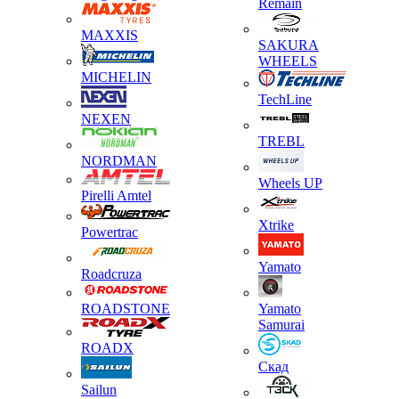
Remain
MAXXIS
SAKURA
WHEELS
MICHELIN
TechLine
NEXEN
TREBL
NORDMAN
Wheels UP
Pirelli Amtel
Xtrike
Powertrac
Yamato
Roadcruza
ROADSTONE
Yamato
Samurai
ROADX
Скад
Sailun