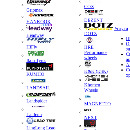
COX
Gripmax
DEZENT
HANKOOK
Услуги
DOTZ
Headway
Ш
О
HiFly
HRE
з
Performance
С
wheels
а
Ikon Tyres
А
С
K&K (КиК)
KUMHO
х
Khomen
LANDSAIL
Wheels
Landspider
MAGNETTO
Laufenn
NEXT
LingLong Leao