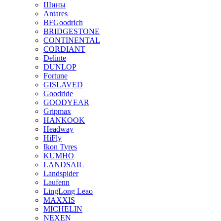
Шины
Antares
BFGoodrich
BRIDGESTONE
CONTINENTAL
CORDIANT
Delinte
DUNLOP
Fortune
GISLAVED
Goodride
GOODYEAR
Gripmax
HANKOOK
Headway
HiFly
Ikon Tyres
KUMHO
LANDSAIL
Landspider
Laufenn
LingLong Leao
MAXXIS
MICHELIN
NEXEN