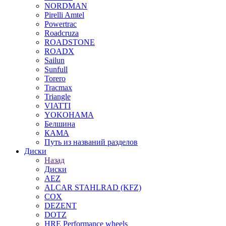
NORDMAN
Pirelli Amtel
Powertrac
Roadcruza
ROADSTONE
ROADX
Sailun
Sunfull
Torero
Tracmax
Triangle
VIATTI
YOKOHAMA
Белшина
КАМА
Путь из названий разделов
Диски
Назад
Диски
AEZ
ALCAR STAHLRAD (KFZ)
COX
DEZENT
DOTZ
HRE Performance wheels