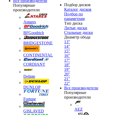
Все производители
Подбор дисков
Популярные
Каталог дисков
производители
Подбор по
параметрам
Antares
Тип диска
Литые диски
Стальные диски
BFGoodrich
Диаметр обода
13"
BRIDGESTONE
14"
15"
CONTINENTAL
16"
17"
CORDIANT
18"
19"
20"
Delinte
21"
22"
DUNLOP
Все производители
Популярные
производители
Fortune
AEZ
GISLAVED