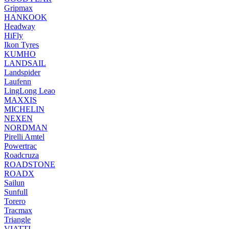
Gripmax
HANKOOK
Headway
HiFly
Ikon Tyres
KUMHO
LANDSAIL
Landspider
Laufenn
LingLong Leao
MAXXIS
MICHELIN
NEXEN
NORDMAN
Pirelli Amtel
Powertrac
Roadcruza
ROADSTONE
ROADX
Sailun
Sunfull
Torero
Tracmax
Triangle
VIATTI