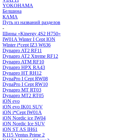
YOKOHAMA
Белшина
КАМА
Путь из названий разделов
-
Шины «Kinergy 4S2 H750»
IW01A Winter I Cept ION
Winter i*cept IZ3 W636
Dynapro AT2 RF11
Dynapro AT2 Xtreme RF12
Dynapro ATM RF10
Dynapro HPX RA43
Dynapro HT RH12
DynaPro I Cept RW08
DynaPro I Cept RW10
Dynapro MT RT03
Dynapro MT2 RT05
iON evo
iON evo IK01 SUV
iON i*Cept IW01A
iON Nordic ice IW04
iON Nordic Ice SUV
iON ST AS IH61
K115 Ventus Prime 2