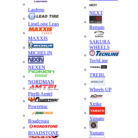
Laufenn
NEXT
LingLong Leao
Remain
MAXXIS
SAKURA
WHEELS
MICHELIN
TechLine
NEXEN
TREBL
NORDMAN
Wheels UP
Pirelli Amtel
Xtrike
Powertrac
Yamato
Roadcruza
ROADSTONE
Yamato