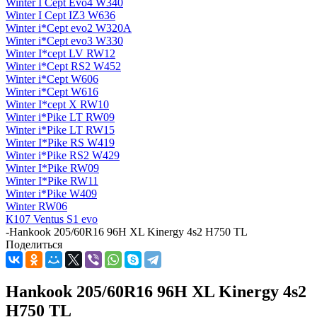
Winter I Cept Evo4 W340
Winter I Cept IZ3 W636
Winter i*Cept evo2 W320A
Winter i*Cept evo3 W330
Winter I*cept LV RW12
Winter i*Cept RS2 W452
Winter i*Cept W606
Winter i*Cept W616
Winter I*cept X RW10
Winter i*Pike LT RW09
Winter i*Pike LT RW15
Winter I*Pike RS W419
Winter i*Pike RS2 W429
Winter I*Pike RW09
Winter I*Pike RW11
Winter i*Pike W409
Winter RW06
К107 Ventus S1 evo
-
Hankook 205/60R16 96H XL Kinergy 4s2 H750 TL
Поделиться
Hankook 205/60R16 96H XL Kinergy 4s2
H750 TL