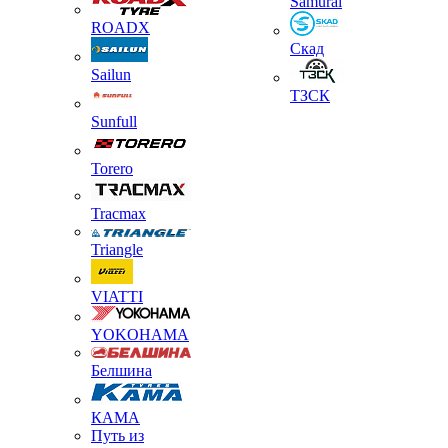
Samurai
ROADX
Скад
Sailun
ТЗСК
Sunfull
Torero
Tracmax
Triangle
VIATTI
YOKOHAMA
Белшина
КАМА
Путь из