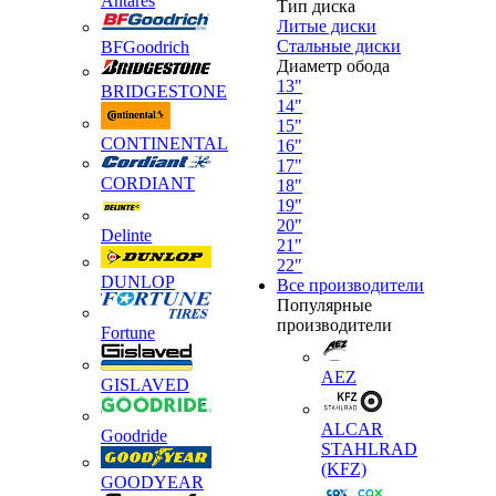
Antares
Тип диска
Литые диски
Стальные диски
BFGoodrich
Диаметр обода
13"
BRIDGESTONE
14"
15"
CONTINENTAL
16"
17"
CORDIANT
18"
19"
20"
Delinte
21"
22"
DUNLOP
Все производители
Популярные
производители
Fortune
AEZ
GISLAVED
ALCAR
Goodride
STAHLRAD
(KFZ)
GOODYEAR