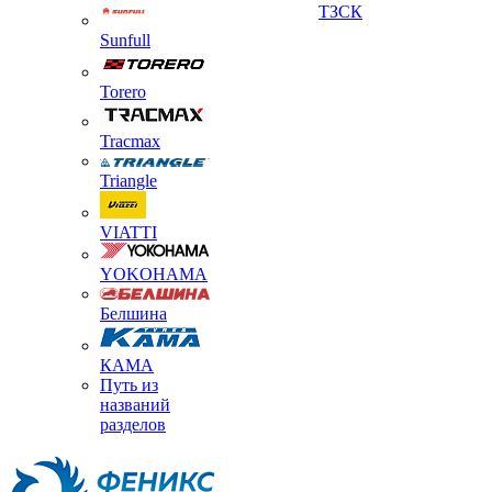
ТЗСК
Sunfull
Torero
Tracmax
Triangle
VIATTI
YOKOHAMA
Белшина
КАМА
Путь из
названий
разделов