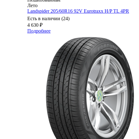
Лето
Landspider 205/60R16 92V Eurotraxx H/P TL 4PR
Есть в наличии (24)
4 630
₽
Подробнее