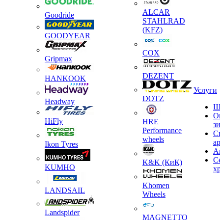
ALCAR
Goodride
STAHLRAD
(KFZ)
GOODYEAR
COX
Gripmax
DEZENT
HANKOOK
Услуги
DOTZ
Headway
Ш
О
HiFly
HRE
з
Performance
С
wheels
а
Ikon Tyres
А
С
K&K (КиК)
KUMHO
х
Khomen
LANDSAIL
Wheels
Landspider
MAGNETTO