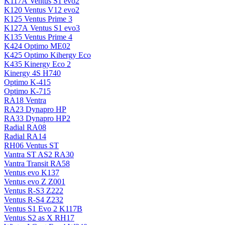
K117А Ventus S1 evo2
K120 Ventus V12 evo2
K125 Ventus Prime 3
K127А Ventus S1 evo3
K135 Ventus Prime 4
K424 Optimo ME02
K425 Optimo Kihergy Eco
K435 Kinergy Eco 2
Kinergy 4S H740
Optimo K-415
Optimo K-715
RA18 Ventra
RA23 Dynapro HP
RA33 Dynapro HP2
Radial RA08
Radial RA14
RH06 Ventus ST
Vantra ST AS2 RA30
Vantra Transit RA58
Ventus evo K137
Ventus evo Z Z001
Ventus R-S3 Z222
Ventus R-S4 Z232
Ventus S1 Evo 2 K117B
Ventus S2 as X RH17