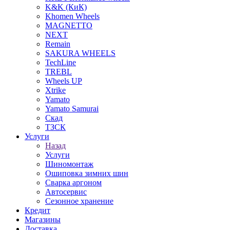
K&K (КиК)
Khomen Wheels
MAGNETTO
NEXT
Remain
SAKURA WHEELS
TechLine
TREBL
Wheels UP
Xtrike
Yamato
Yamato Samurai
Скад
ТЗСК
Услуги
Назад
Услуги
Шиномонтаж
Ошиповка зимних шин
Сварка аргоном
Автосервис
Сезонное хранение
Кредит
Магазины
Доставка