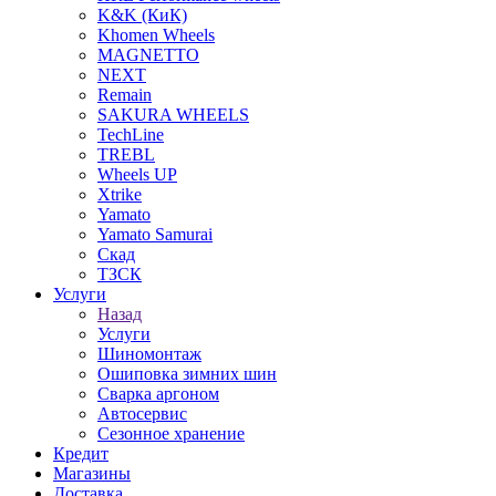
K&K (КиК)
Khomen Wheels
MAGNETTO
NEXT
Remain
SAKURA WHEELS
TechLine
TREBL
Wheels UP
Xtrike
Yamato
Yamato Samurai
Скад
ТЗСК
Услуги
Назад
Услуги
Шиномонтаж
Ошиповка зимних шин
Сварка аргоном
Автосервис
Сезонное хранение
Кредит
Магазины
Доставка