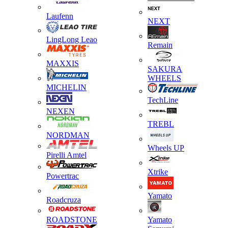
Laufenn
NEXT
LingLong Leao
Remain
MAXXIS
SAKURA
WHEELS
MICHELIN
TechLine
NEXEN
TREBL
NORDMAN
Wheels UP
Pirelli Amtel
Xtrike
Powertrac
Yamato
Roadcruza
ROADSTONE
Yamato