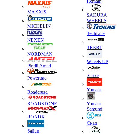
Remain
MAXXIS
SAKURA
WHEELS
MICHELIN
TechLine
NEXEN
TREBL
NORDMAN
Wheels UP
Pirelli Amtel
Xtrike
Powertrac
Yamato
Roadcruza
ROADSTONE
Yamato
Samurai
ROADX
Скад
Sailun