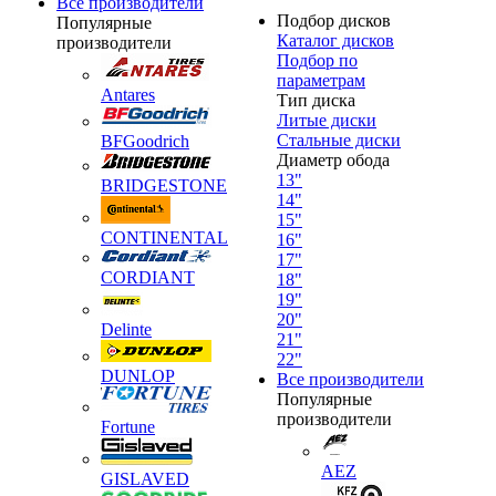
Все производители
Подбор дисков
Популярные
Каталог дисков
производители
Подбор по
параметрам
Antares
Тип диска
Литые диски
Стальные диски
BFGoodrich
Диаметр обода
13"
BRIDGESTONE
14"
15"
CONTINENTAL
16"
17"
CORDIANT
18"
19"
20"
Delinte
21"
22"
DUNLOP
Все производители
Популярные
производители
Fortune
AEZ
GISLAVED