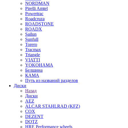
NORDMAN
Pirelli Amtel
Powertrac
Roadcruza
ROADSTONE
ROADX
Sailun
Sunfull
Torero
Tracmax
Triangle
VIATTI
YOKOHAMA
Белшина
КАМА
Путь из названий разделов
Диски
Назад
Диски
AEZ
ALCAR STAHLRAD (KFZ)
COX
DEZENT
DOTZ
HRE Performance wheels