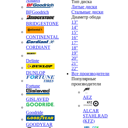
Antares
Тип диска
Литые диски
Стальные диски
BFGoodrich
Диаметр обода
13"
BRIDGESTONE
14"
15"
CONTINENTAL
16"
17"
CORDIANT
18"
19"
20"
Delinte
21"
22"
DUNLOP
Все производители
Популярные
производители
Fortune
AEZ
GISLAVED
ALCAR
Goodride
STAHLRAD
(KFZ)
GOODYEAR