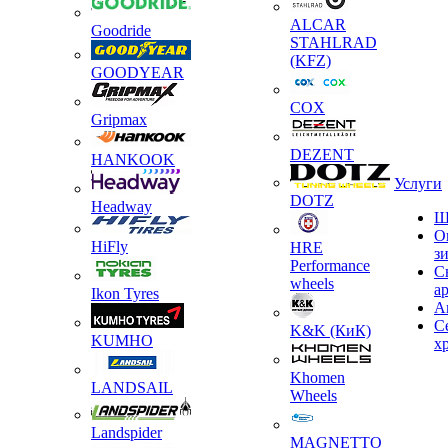
ALCAR
Goodride
STAHLRAD
(KFZ)
GOODYEAR
COX
Gripmax
DEZENT
HANKOOK
Услуги
DOTZ
Headway
Ш
О
HiFly
HRE
з
Performance
С
wheels
а
Ikon Tyres
А
С
K&K (КиК)
KUMHO
х
Khomen
LANDSAIL
Wheels
Landspider
MAGNETTO