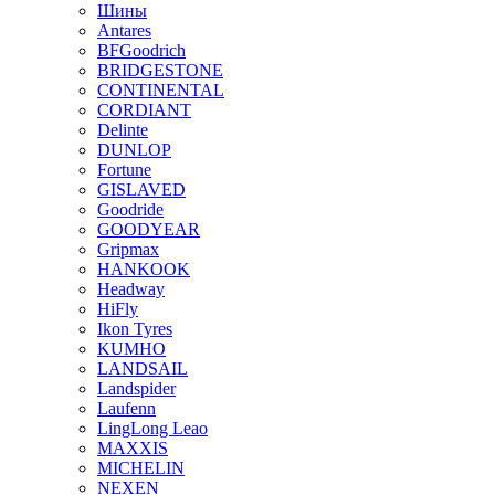
Шины
Antares
BFGoodrich
BRIDGESTONE
CONTINENTAL
CORDIANT
Delinte
DUNLOP
Fortune
GISLAVED
Goodride
GOODYEAR
Gripmax
HANKOOK
Headway
HiFly
Ikon Tyres
KUMHO
LANDSAIL
Landspider
Laufenn
LingLong Leao
MAXXIS
MICHELIN
NEXEN