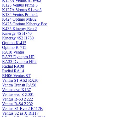
K117А Ventus S1 evo2
K125 Ventus Prime 3
K127А Ventus S1 evo3
K135 Ventus Prime 4
K424 Optimo ME02
K425 Optimo Kihergy Eco
K435 Kinergy Eco 2
Kinergy 4S H740
Kinergy 4S2 H750
Optimo K-415
Optimo K-715
RA18 Ventra
RA23 Dynapro HP
RA33 Dynapro HP2
Radial RA08
Radial RA14
RH06 Ventus ST
Vantra ST AS2 RA30
Vantra Transit RA58
Ventus evo K137
Ventus evo Z Z001
Ventus R-S3 Z222
Ventus R-S4 Z232
Ventus S1 Evo 2 K117B
Ventus S2 as X RH17