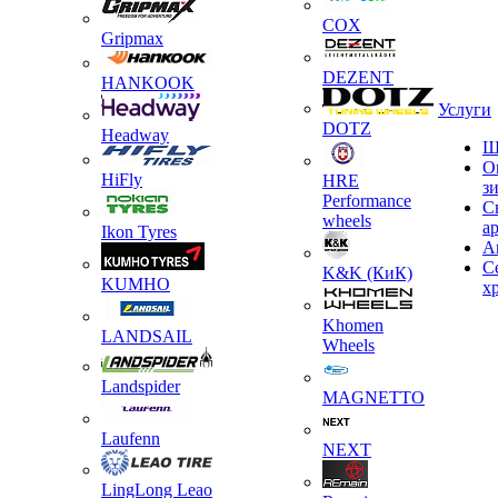
COX
Gripmax
DEZENT
HANKOOK
Услуги
DOTZ
Headway
Ш
О
HiFly
HRE
з
Performance
С
wheels
а
Ikon Tyres
А
С
K&K (КиК)
KUMHO
х
Khomen
LANDSAIL
Wheels
Landspider
MAGNETTO
Laufenn
NEXT
LingLong Leao