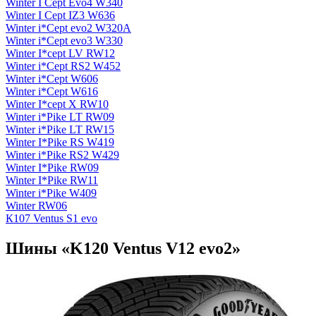
Winter I Cept Evo4 W340
Winter I Cept IZ3 W636
Winter i*Cept evo2 W320A
Winter i*Cept evo3 W330
Winter I*cept LV RW12
Winter i*Cept RS2 W452
Winter i*Cept W606
Winter i*Cept W616
Winter I*cept X RW10
Winter i*Pike LT RW09
Winter i*Pike LT RW15
Winter I*Pike RS W419
Winter i*Pike RS2 W429
Winter I*Pike RW09
Winter I*Pike RW11
Winter i*Pike W409
Winter RW06
К107 Ventus S1 evo
Шины «K120 Ventus V12 evo2»