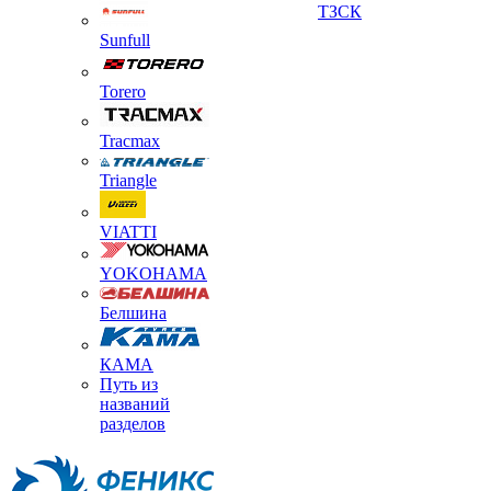
ТЗСК
Sunfull
Torero
Tracmax
Triangle
VIATTI
YOKOHAMA
Белшина
КАМА
Путь из
названий
разделов