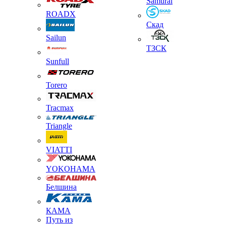
Samurai
ROADX
Скад
Sailun
ТЗСК
Sunfull
Torero
Tracmax
Triangle
VIATTI
YOKOHAMA
Белшина
КАМА
Путь из