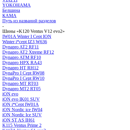
YOKOHAMA
Белшина
КАМА
Путь из названий разделов
-
Шины «K120 Ventus V12 evo2»
IW01A Winter I Cept ION
Winter i*cept IZ3 W636
Dynapro AT2 RF11
Dynapro AT2 Xtreme RF12
Dynapro ATM RF10
Dynapro HPX RA43
Dynapro HT RH12
DynaPro I Cept RW08
DynaPro I Cept RW10
Dynapro MT RT03
Dynapro MT2 RT05
iON evo
iON evo IK01 SUV
iON i*Cept IW01A
iON Nordic ice IW04
iON Nordic Ice SUV
iON ST AS IH61
K115 Ventus Prime 2