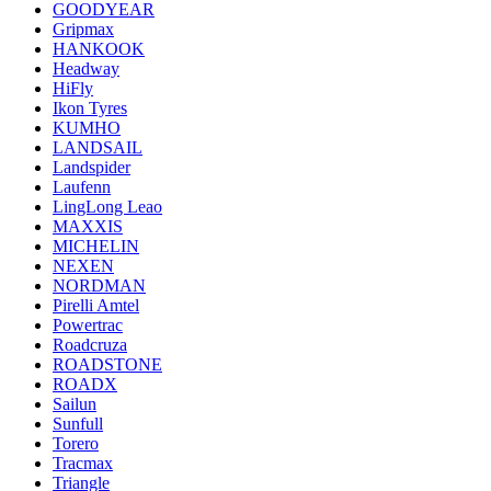
GOODYEAR
Gripmax
HANKOOK
Headway
HiFly
Ikon Tyres
KUMHO
LANDSAIL
Landspider
Laufenn
LingLong Leao
MAXXIS
MICHELIN
NEXEN
NORDMAN
Pirelli Amtel
Powertrac
Roadcruza
ROADSTONE
ROADX
Sailun
Sunfull
Torero
Tracmax
Triangle