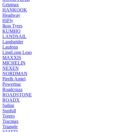
Gripmax
HANKOOK
Headway
HiFly
Ikon Tyres
KUMHO
LANDSAIL
Landspider
Laufenn
LingLong Leao
MAXXIS
MICHELIN
NEXEN
NORDMAN
Pirelli Amtel
Powertrac
Roadcruza
ROADSTONE
ROADX
Sailun
Sunfull
Torero
Tracmax
Triangle
VIATTI