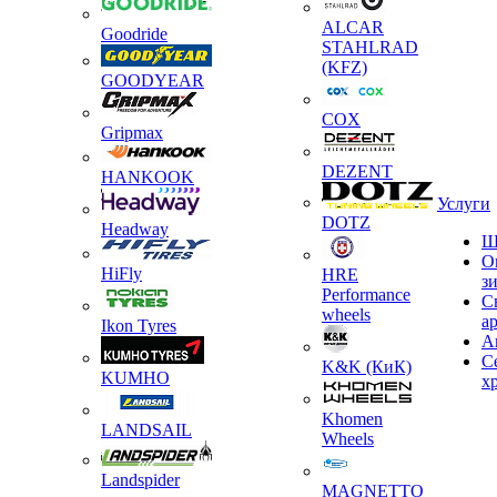
ALCAR
Goodride
STAHLRAD
(KFZ)
GOODYEAR
COX
Gripmax
DEZENT
HANKOOK
Услуги
DOTZ
Headway
Ш
О
HiFly
HRE
з
Performance
С
wheels
а
Ikon Tyres
А
С
K&K (КиК)
KUMHO
х
Khomen
LANDSAIL
Wheels
Landspider
MAGNETTO