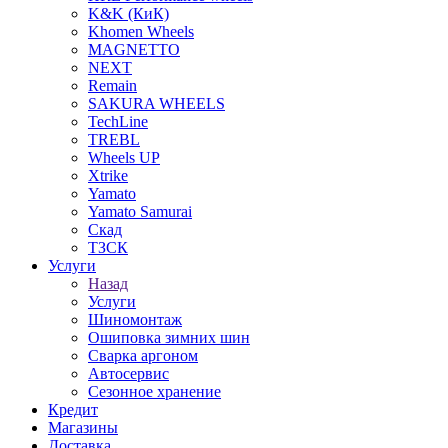
K&K (КиК)
Khomen Wheels
MAGNETTO
NEXT
Remain
SAKURA WHEELS
TechLine
TREBL
Wheels UP
Xtrike
Yamato
Yamato Samurai
Скад
ТЗСК
Услуги
Назад
Услуги
Шиномонтаж
Ошиповка зимних шин
Сварка аргоном
Автосервис
Сезонное хранение
Кредит
Магазины
Доставка