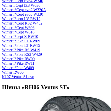
Winter I Cept Evo4 W340
Winter I Cept IZ3 W636
Winter i*Cept evo2 W320A
Winter i*Cept evo3 W330
Winter I*cept LV RW12
Winter i*Cept RS2 W452
Winter i*Cept W606
Winter i*Cept W616
Winter I*cept X RW10
Winter i*Pike LT RW09
Winter i*Pike LT RW15
Winter I*Pike RS W419
Winter i*Pike RS2 W429
Winter I*Pike RW09
Winter I*Pike RW11
Winter i*Pike W409
Winter RW06
К107 Ventus S1 evo
Шины «RH06 Ventus ST»