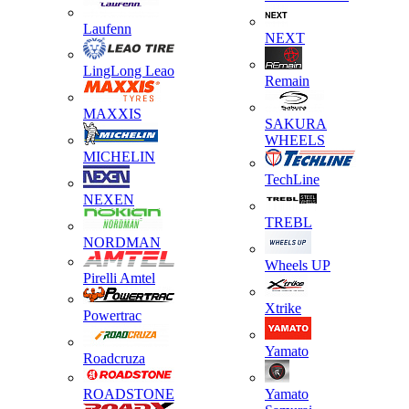
Laufenn
NEXT
LingLong Leao
Remain
MAXXIS
SAKURA
WHEELS
MICHELIN
TechLine
NEXEN
TREBL
NORDMAN
Wheels UP
Pirelli Amtel
Xtrike
Powertrac
Yamato
Roadcruza
ROADSTONE
Yamato