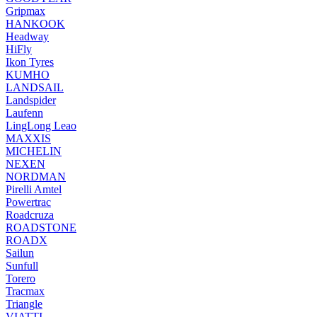
Gripmax
HANKOOK
Headway
HiFly
Ikon Tyres
KUMHO
LANDSAIL
Landspider
Laufenn
LingLong Leao
MAXXIS
MICHELIN
NEXEN
NORDMAN
Pirelli Amtel
Powertrac
Roadcruza
ROADSTONE
ROADX
Sailun
Sunfull
Torero
Tracmax
Triangle
VIATTI