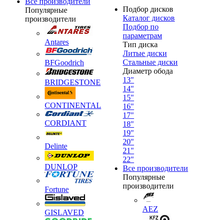
Все производители
Подбор дисков
Популярные
Каталог дисков
производители
Подбор по
параметрам
Antares
Тип диска
Литые диски
Стальные диски
BFGoodrich
Диаметр обода
13"
BRIDGESTONE
14"
15"
CONTINENTAL
16"
17"
CORDIANT
18"
19"
20"
Delinte
21"
22"
DUNLOP
Все производители
Популярные
производители
Fortune
AEZ
GISLAVED