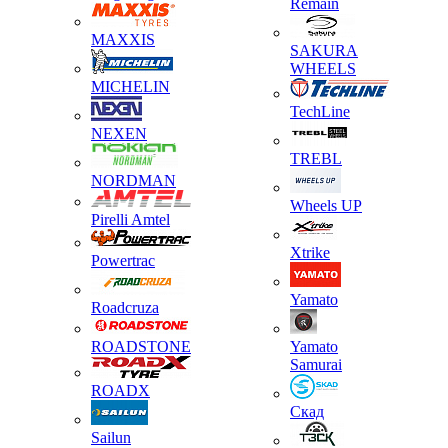
Remain
MAXXIS
SAKURA
WHEELS
MICHELIN
TechLine
NEXEN
TREBL
NORDMAN
Wheels UP
Pirelli Amtel
Xtrike
Powertrac
Yamato
Roadcruza
ROADSTONE
Yamato
Samurai
ROADX
Скад
Sailun