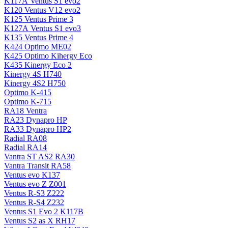
K117А Ventus S1 evo2
K120 Ventus V12 evo2
K125 Ventus Prime 3
K127А Ventus S1 evo3
K135 Ventus Prime 4
K424 Optimo ME02
K425 Optimo Kihergy Eco
K435 Kinergy Eco 2
Kinergy 4S H740
Kinergy 4S2 H750
Optimo K-415
Optimo K-715
RA18 Ventra
RA23 Dynapro HP
RA33 Dynapro HP2
Radial RA08
Radial RA14
Vantra ST AS2 RA30
Vantra Transit RA58
Ventus evo K137
Ventus evo Z Z001
Ventus R-S3 Z222
Ventus R-S4 Z232
Ventus S1 Evo 2 K117B
Ventus S2 as X RH17