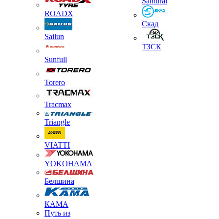
Samurai
ROADX
Скад
Sailun
ТЗСК
Sunfull
Torero
Tracmax
Triangle
VIATTI
YOKOHAMA
Белшина
КАМА
Путь из