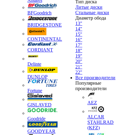
Antares
Тип диска
Литые диски
Стальные диски
BFGoodrich
Диаметр обода
13"
BRIDGESTONE
14"
15"
CONTINENTAL
16"
17"
CORDIANT
18"
19"
20"
Delinte
21"
22"
DUNLOP
Все производители
Популярные
производители
Fortune
AEZ
GISLAVED
ALCAR
Goodride
STAHLRAD
(KFZ)
GOODYEAR