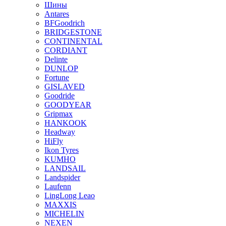
Шины
Antares
BFGoodrich
BRIDGESTONE
CONTINENTAL
CORDIANT
Delinte
DUNLOP
Fortune
GISLAVED
Goodride
GOODYEAR
Gripmax
HANKOOK
Headway
HiFly
Ikon Tyres
KUMHO
LANDSAIL
Landspider
Laufenn
LingLong Leao
MAXXIS
MICHELIN
NEXEN