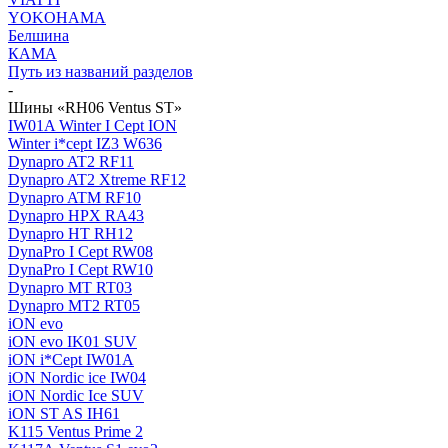
YOKOHAMA
Белшина
КАМА
Путь из названий разделов
-
Шины «RH06 Ventus ST»
IW01A Winter I Cept ION
Winter i*cept IZ3 W636
Dynapro AT2 RF11
Dynapro AT2 Xtreme RF12
Dynapro ATM RF10
Dynapro HPX RA43
Dynapro HT RH12
DynaPro I Cept RW08
DynaPro I Cept RW10
Dynapro MT RT03
Dynapro MT2 RT05
iON evo
iON evo IK01 SUV
iON i*Cept IW01A
iON Nordic ice IW04
iON Nordic Ice SUV
iON ST AS IH61
K115 Ventus Prime 2