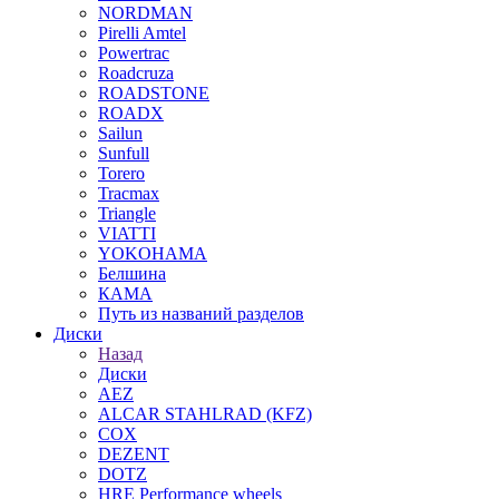
NORDMAN
Pirelli Amtel
Powertrac
Roadcruza
ROADSTONE
ROADX
Sailun
Sunfull
Torero
Tracmax
Triangle
VIATTI
YOKOHAMA
Белшина
КАМА
Путь из названий разделов
Диски
Назад
Диски
AEZ
ALCAR STAHLRAD (KFZ)
COX
DEZENT
DOTZ
HRE Performance wheels