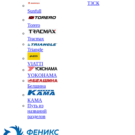
ТЗСК
Sunfull
Torero
Tracmax
Triangle
VIATTI
YOKOHAMA
Белшина
КАМА
Путь из
названий
разделов