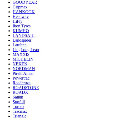
GOODYEAR
Gripmax
HANKOOK
Headway
HiFly
Ikon Tyres
KUMHO
LANDSAIL
Landspider
Laufenn
LingLong Leao
MAXXIS
MICHELIN
NEXEN
NORDMAN
Pirelli Amtel
Powertrac
Roadcruza
ROADSTONE
ROADX
Sailun
Sunfull
Torero
Tracmax
Triangle