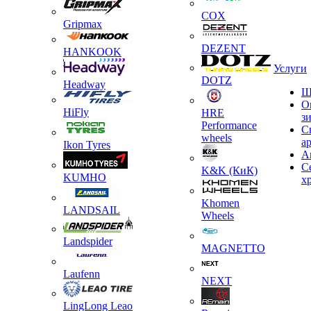
COX
Gripmax
DEZENT
HANKOOK
Услуги
DOTZ
Headway
Ш
О
HiFly
HRE
з
Performance
С
wheels
а
Ikon Tyres
А
С
K&K (КиК)
KUMHO
х
Khomen
LANDSAIL
Wheels
Landspider
MAGNETTO
Laufenn
NEXT
LingLong Leao