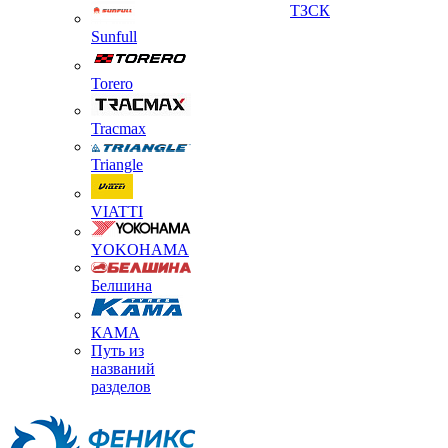
ТЗСК
Sunfull
Torero
Tracmax
Triangle
VIATTI
YOKOHAMA
Белшина
КАМА
Путь из
названий
разделов