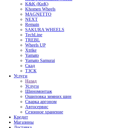
K&K (КиК)
Khomen Wheels
MAGNETTO
NEXT
Remain
SAKURA WHEELS
TechLine
TREBL
Wheels UP
Xtrike
Yamato
Yamato Samurai
Скад
ТЗСК
Услуги
Назад
Услуги
Шиномонтаж
Ошиповка зимних шин
Сварка аргоном
Автосервис
Сезонное хранение
Кредит
Магазины
Доставка