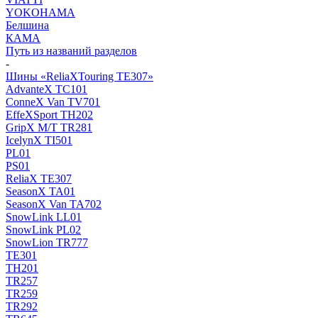
YOKOHAMA
Белшина
КАМА
Путь из названий разделов
-
Шины «ReliaXTouring TE307»
AdvanteX TC101
ConneX Van TV701
EffeXSport TH202
GripX M/T TR281
IcelynX TI501
PL01
PS01
ReliaX TE307
SeasonX TA01
SeasonX Van TA702
SnowLink LL01
SnowLink PL02
SnowLion TR777
TE301
TH201
TR257
TR259
TR292