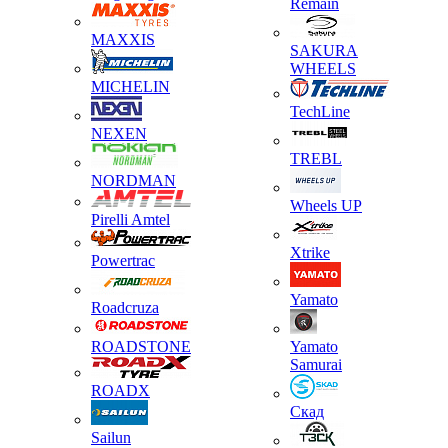
Remain
MAXXIS
SAKURA
WHEELS
MICHELIN
TechLine
NEXEN
TREBL
NORDMAN
Wheels UP
Pirelli Amtel
Xtrike
Powertrac
Yamato
Roadcruza
ROADSTONE
Yamato
Samurai
ROADX
Скад
Sailun