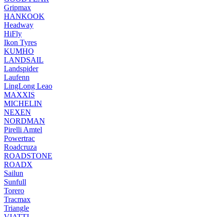
Gripmax
HANKOOK
Headway
HiFly
Ikon Tyres
KUMHO
LANDSAIL
Landspider
Laufenn
LingLong Leao
MAXXIS
MICHELIN
NEXEN
NORDMAN
Pirelli Amtel
Powertrac
Roadcruza
ROADSTONE
ROADX
Sailun
Sunfull
Torero
Tracmax
Triangle
VIATTI