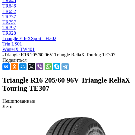
TR645
TR646
TR652
TR737
TR757
TR797
TR928
Triangle EffeXSport TH202
Trin LS01
WinterX TW401
-
Triangle R16 205/60 96V Triangle ReliaX Touring TE307
Поделиться
Triangle R16 205/60 96V Triangle ReliaX
Touring TE307
Нешипованные
Лето