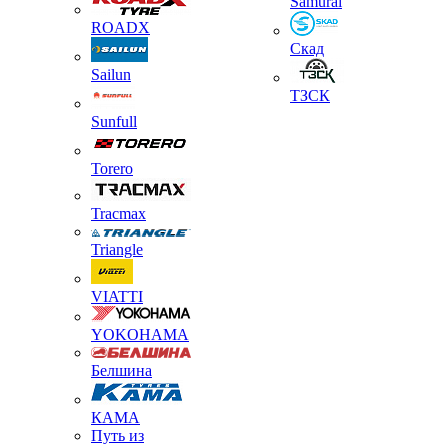
Samurai
ROADX
Скад
Sailun
ТЗСК
Sunfull
Torero
Tracmax
Triangle
VIATTI
YOKOHAMA
Белшина
КАМА
Путь из