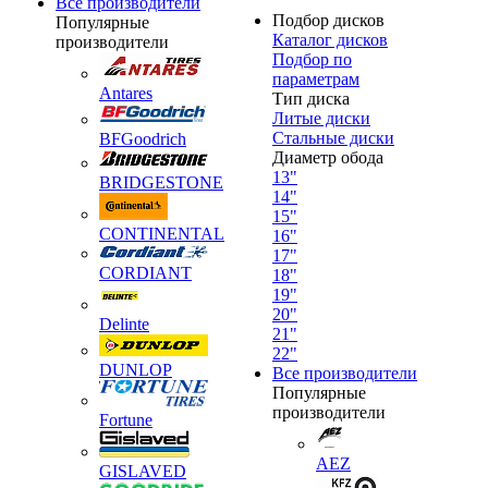
Все производители
Подбор дисков
Популярные
Каталог дисков
производители
Подбор по
параметрам
Antares
Тип диска
Литые диски
Стальные диски
BFGoodrich
Диаметр обода
13"
BRIDGESTONE
14"
15"
CONTINENTAL
16"
17"
CORDIANT
18"
19"
20"
Delinte
21"
22"
DUNLOP
Все производители
Популярные
производители
Fortune
AEZ
GISLAVED