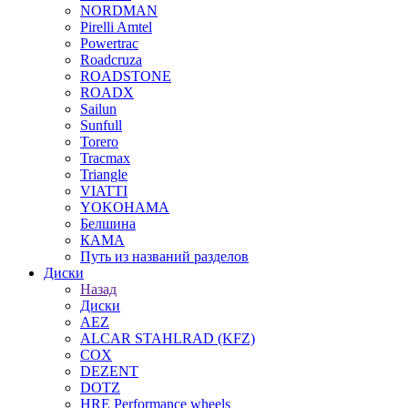
NORDMAN
Pirelli Amtel
Powertrac
Roadcruza
ROADSTONE
ROADX
Sailun
Sunfull
Torero
Tracmax
Triangle
VIATTI
YOKOHAMA
Белшина
КАМА
Путь из названий разделов
Диски
Назад
Диски
AEZ
ALCAR STAHLRAD (KFZ)
COX
DEZENT
DOTZ
HRE Performance wheels