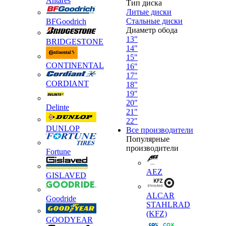
Antares
Тип диска
Литые диски
Стальные диски
BFGoodrich
Диаметр обода
13"
BRIDGESTONE
14"
15"
CONTINENTAL
16"
17"
CORDIANT
18"
19"
20"
Delinte
21"
22"
DUNLOP
Все производители
Популярные
производители
Fortune
AEZ
GISLAVED
ALCAR
Goodride
STAHLRAD
(KFZ)
GOODYEAR