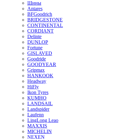
Шины
Antares
BFGoodrich
BRIDGESTONE
CONTINENTAL
CORDIANT
Delinte
DUNLOP
Fortune
GISLAVED
Goodride
GOODYEAR
Gripmax
HANKOOK
Headway
HiFly
Ikon Tyres
KUMHO
LANDSAIL
Landspider
Laufenn
LingLong Leao
MAXXIS
MICHELIN
NEXEN