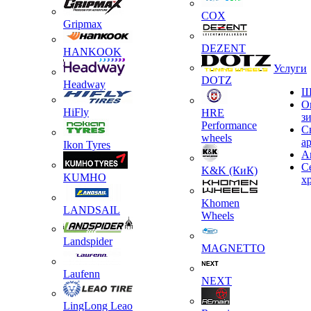
COX
Gripmax
DEZENT
HANKOOK
Услуги
DOTZ
Headway
Ш
О
HiFly
HRE
з
Performance
С
wheels
а
Ikon Tyres
А
С
K&K (КиК)
KUMHO
х
Khomen
LANDSAIL
Wheels
Landspider
MAGNETTO
Laufenn
NEXT
LingLong Leao