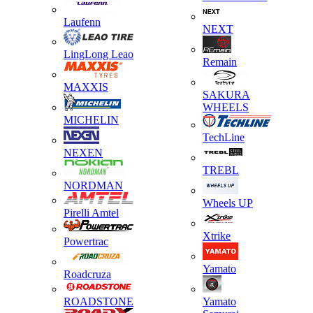
Laufenn
NEXT
LingLong Leao
Remain
MAXXIS
SAKURA
WHEELS
MICHELIN
TechLine
NEXEN
TREBL
NORDMAN
Wheels UP
Pirelli Amtel
Xtrike
Powertrac
Yamato
Roadcruza
ROADSTONE
Yamato