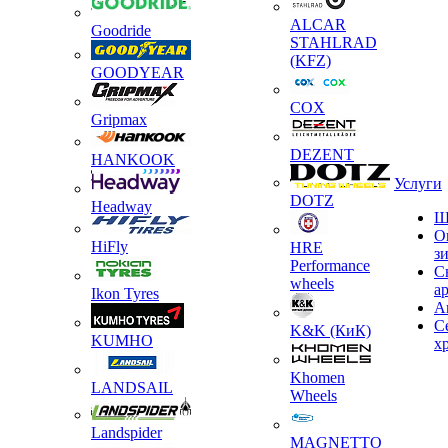
ALCAR
Goodride
STAHLRAD
(KFZ)
GOODYEAR
COX
Gripmax
DEZENT
HANKOOK
Услуги
DOTZ
Headway
Ш
О
HiFly
HRE
з
Performance
С
wheels
а
Ikon Tyres
А
С
K&K (КиК)
KUMHO
х
Khomen
LANDSAIL
Wheels
Landspider
MAGNETTO