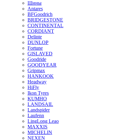
Шины
Antares
BFGoodrich
BRIDGESTONE
CONTINENTAL
CORDIANT
Delinte
DUNLOP
Fortune
GISLAVED
Goodride
GOODYEAR
Gripmax
HANKOOK
Headway
HiFly
Ikon Tyres
KUMHO
LANDSAIL
Landspider
Laufenn
LingLong Leao
MAXXIS
MICHELIN
NEXEN