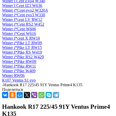
Winter I Cept Evo4 W340
Winter I Cept IZ3 W636
Winter i*Cept evo2 W320A
Winter i*Cept evo3 W330
Winter I*cept LV RW12
Winter i*Cept RS2 W452
Winter i*Cept W606
Winter i*Cept W616
Winter I*cept X RW10
Winter i*Pike LT RW09
Winter i*Pike LT RW15
Winter I*Pike RS W419
Winter i*Pike RS2 W429
Winter I*Pike RW09
Winter I*Pike RW11
Winter i*Pike W409
Winter RW06
К107 Ventus S1 evo
-
Hankook R17 225/45 91Y Ventus Prime4 K135
Поделиться
Hankook R17 225/45 91Y Ventus Prime4
K135