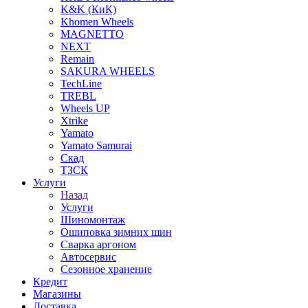
K&K (КиК)
Khomen Wheels
MAGNETTO
NEXT
Remain
SAKURA WHEELS
TechLine
TREBL
Wheels UP
Xtrike
Yamato
Yamato Samurai
Скад
ТЗСК
Услуги
Назад
Услуги
Шиномонтаж
Ошиповка зимних шин
Сварка аргоном
Автосервис
Сезонное хранение
Кредит
Магазины
Доставка