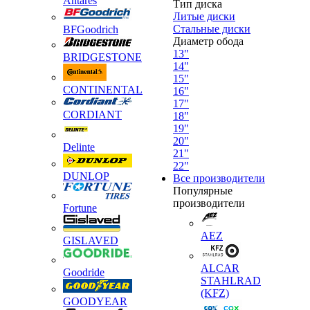
Antares
Тип диска
Литые диски
Стальные диски
BFGoodrich
Диаметр обода
13"
BRIDGESTONE
14"
15"
CONTINENTAL
16"
17"
CORDIANT
18"
19"
20"
Delinte
21"
22"
DUNLOP
Все производители
Популярные
производители
Fortune
AEZ
GISLAVED
ALCAR
Goodride
STAHLRAD
(KFZ)
GOODYEAR