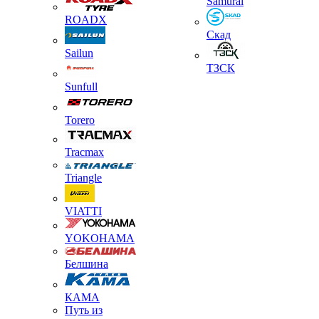
Samurai
ROADX
Скад
Sailun
ТЗСК
Sunfull
Torero
Tracmax
Triangle
VIATTI
YOKOHAMA
Белшина
КАМА
Путь из