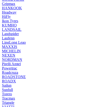
Gripmax
HANKOOK
Headway
HiFly
Ikon Tyres
KUMHO
LANDSAIL
Landspider
Laufenn
LingLong Leao
MAXXIS
MICHELIN
NEXEN
NORDMAN
Pirelli Amtel
Powertrac
Roadcruza
ROADSTONE
ROADX
Sailun
Sunfull
Torero
Tracmax
Triangle
VIATTI