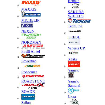
Remain
MAXXIS
SAKURA
WHEELS
MICHELIN
TechLine
NEXEN
TREBL
NORDMAN
Wheels UP
Pirelli Amtel
Xtrike
Powertrac
Yamato
Roadcruza
ROADSTONE
Yamato
Samurai
ROADX
Скад
Sailun