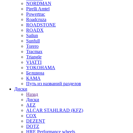
NORDMAN
Pirelli Amtel
Powertrac
Roadcruza
ROADSTONE
ROADX
Sailun
Sunfull
Torero
Tracmax
Triangle
VIATTI
YOKOHAMA
Белшина
КАМА
Путь из названий разделов
Диски
Назад
Диски
AEZ
ALCAR STAHLRAD (KFZ)
COX
DEZENT
DOTZ
HRE Performance wheels