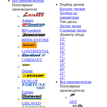
Все производители
Подбор дисков
Популярные
Каталог дисков
производители
Подбор по
параметрам
Antares
Тип диска
Литые диски
Стальные диски
BFGoodrich
Диаметр обода
13"
BRIDGESTONE
14"
15"
CONTINENTAL
16"
17"
CORDIANT
18"
19"
20"
Delinte
21"
22"
DUNLOP
Все производители
Популярные
производители
Fortune
AEZ
GISLAVED