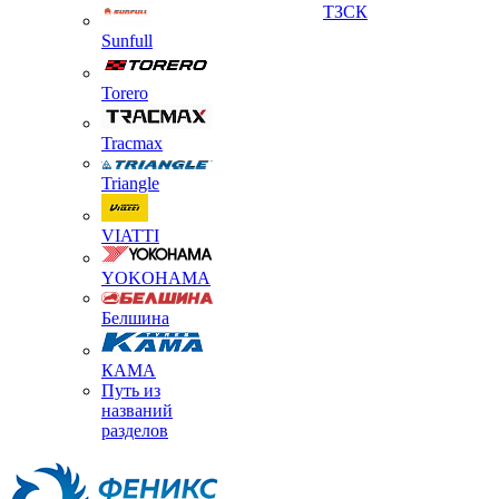
ТЗСК
Sunfull
Torero
Tracmax
Triangle
VIATTI
YOKOHAMA
Белшина
КАМА
Путь из
названий
разделов