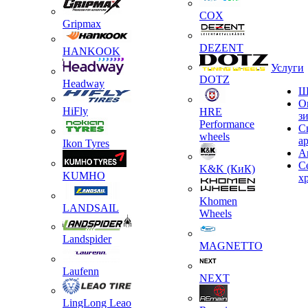
COX
Gripmax
DEZENT
HANKOOK
Услуги
DOTZ
Headway
Ш
О
HiFly
HRE
з
Performance
С
wheels
а
Ikon Tyres
А
С
K&K (КиК)
KUMHO
х
Khomen
LANDSAIL
Wheels
Landspider
MAGNETTO
Laufenn
NEXT
LingLong Leao