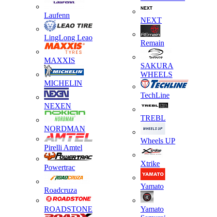
Laufenn
NEXT
LingLong Leao
Remain
MAXXIS
SAKURA
WHEELS
MICHELIN
TechLine
NEXEN
TREBL
NORDMAN
Wheels UP
Pirelli Amtel
Xtrike
Powertrac
Yamato
Roadcruza
ROADSTONE
Yamato