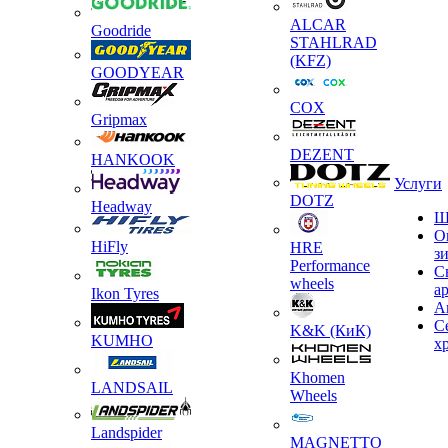
ALCAR
Goodride
STAHLRAD
(KFZ)
GOODYEAR
COX
Gripmax
DEZENT
HANKOOK
Услуги
DOTZ
Headway
Ш
О
HiFly
HRE
з
Performance
С
wheels
а
Ikon Tyres
А
С
K&K (КиК)
KUMHO
х
Khomen
LANDSAIL
Wheels
Landspider
MAGNETTO