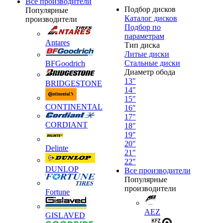
Все производители
Подбор дисков
Популярные
Каталог дисков
производители
Подбор по
параметрам
Antares
Тип диска
Литые диски
Стальные диски
BFGoodrich
Диаметр обода
13"
BRIDGESTONE
14"
15"
CONTINENTAL
16"
17"
CORDIANT
18"
19"
20"
Delinte
21"
22"
DUNLOP
Все производители
Популярные
производители
Fortune
AEZ
GISLAVED