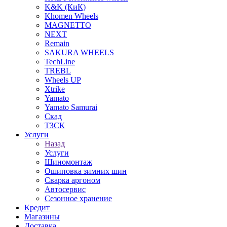
K&K (КиК)
Khomen Wheels
MAGNETTO
NEXT
Remain
SAKURA WHEELS
TechLine
TREBL
Wheels UP
Xtrike
Yamato
Yamato Samurai
Скад
ТЗСК
Услуги
Назад
Услуги
Шиномонтаж
Ошиповка зимних шин
Сварка аргоном
Автосервис
Сезонное хранение
Кредит
Магазины
Доставка