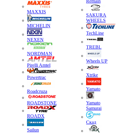
Remain
MAXXIS
SAKURA
WHEELS
MICHELIN
TechLine
NEXEN
TREBL
NORDMAN
Wheels UP
Pirelli Amtel
Xtrike
Powertrac
Yamato
Roadcruza
ROADSTONE
Yamato
Samurai
ROADX
Скад
Sailun