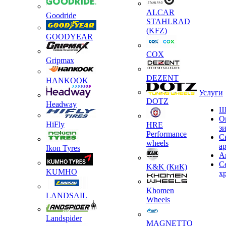
ALCAR
Goodride
STAHLRAD
(KFZ)
GOODYEAR
COX
Gripmax
DEZENT
HANKOOK
Услуги
DOTZ
Headway
Ш
О
HiFly
HRE
з
Performance
С
wheels
а
Ikon Tyres
А
С
K&K (КиК)
KUMHO
х
Khomen
LANDSAIL
Wheels
Landspider
MAGNETTO