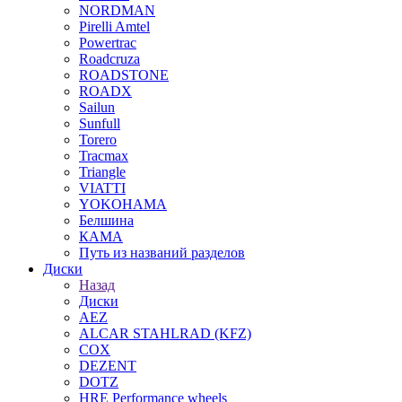
NORDMAN
Pirelli Amtel
Powertrac
Roadcruza
ROADSTONE
ROADX
Sailun
Sunfull
Torero
Tracmax
Triangle
VIATTI
YOKOHAMA
Белшина
КАМА
Путь из названий разделов
Диски
Назад
Диски
AEZ
ALCAR STAHLRAD (KFZ)
COX
DEZENT
DOTZ
HRE Performance wheels