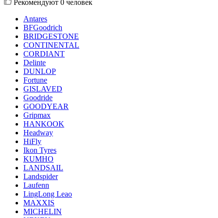
Рекомендуют
0 человек
Antares
BFGoodrich
BRIDGESTONE
CONTINENTAL
CORDIANT
Delinte
DUNLOP
Fortune
GISLAVED
Goodride
GOODYEAR
Gripmax
HANKOOK
Headway
HiFly
Ikon Tyres
KUMHO
LANDSAIL
Landspider
Laufenn
LingLong Leao
MAXXIS
MICHELIN