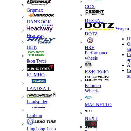
COX
Gripmax
DEZENT
HANKOOK
Услуги
DOTZ
Headway
Ш
О
HiFly
HRE
з
Performance
С
wheels
а
Ikon Tyres
А
С
K&K (КиК)
KUMHO
х
Khomen
LANDSAIL
Wheels
Landspider
MAGNETTO
Laufenn
NEXT
LingLong Leao