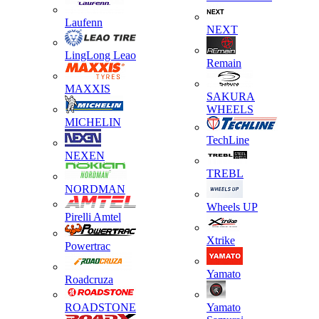
Laufenn
NEXT
LingLong Leao
Remain
MAXXIS
SAKURA
WHEELS
MICHELIN
TechLine
NEXEN
TREBL
NORDMAN
Wheels UP
Pirelli Amtel
Xtrike
Powertrac
Yamato
Roadcruza
ROADSTONE
Yamato