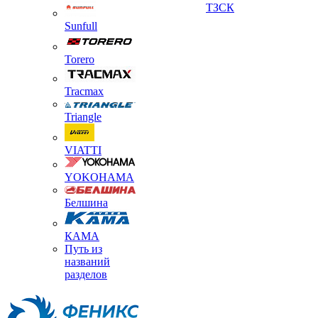
ТЗСК
Sunfull
Torero
Tracmax
Triangle
VIATTI
YOKOHAMA
Белшина
КАМА
Путь из
названий
разделов