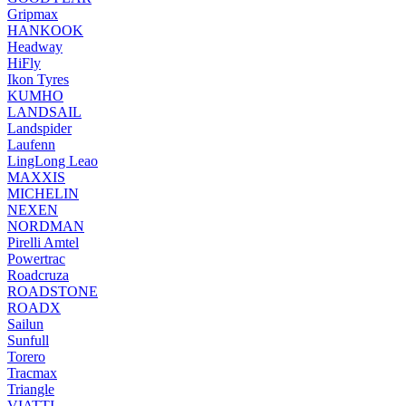
Gripmax
HANKOOK
Headway
HiFly
Ikon Tyres
KUMHO
LANDSAIL
Landspider
Laufenn
LingLong Leao
MAXXIS
MICHELIN
NEXEN
NORDMAN
Pirelli Amtel
Powertrac
Roadcruza
ROADSTONE
ROADX
Sailun
Sunfull
Torero
Tracmax
Triangle
VIATTI