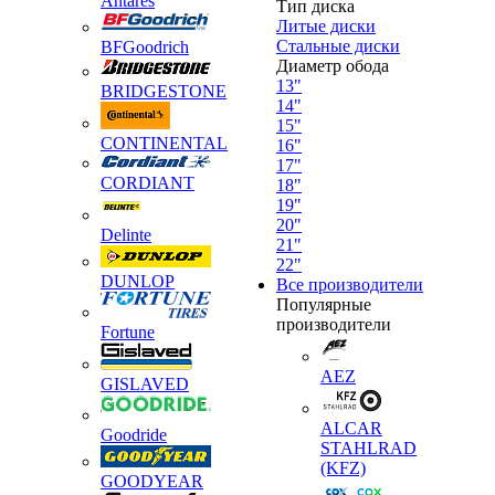
Antares
Тип диска
Литые диски
Стальные диски
BFGoodrich
Диаметр обода
13"
BRIDGESTONE
14"
15"
CONTINENTAL
16"
17"
CORDIANT
18"
19"
20"
Delinte
21"
22"
DUNLOP
Все производители
Популярные
производители
Fortune
AEZ
GISLAVED
ALCAR
Goodride
STAHLRAD
(KFZ)
GOODYEAR