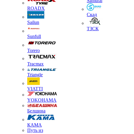
Samurai
ROADX
Скад
Sailun
ТЗСК
Sunfull
Torero
Tracmax
Triangle
VIATTI
YOKOHAMA
Белшина
КАМА
Путь из