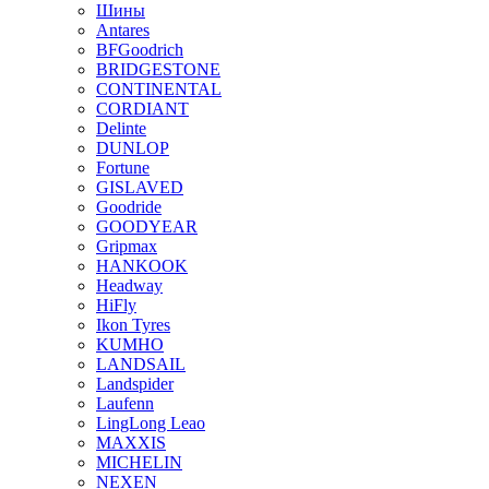
Шины
Antares
BFGoodrich
BRIDGESTONE
CONTINENTAL
CORDIANT
Delinte
DUNLOP
Fortune
GISLAVED
Goodride
GOODYEAR
Gripmax
HANKOOK
Headway
HiFly
Ikon Tyres
KUMHO
LANDSAIL
Landspider
Laufenn
LingLong Leao
MAXXIS
MICHELIN
NEXEN