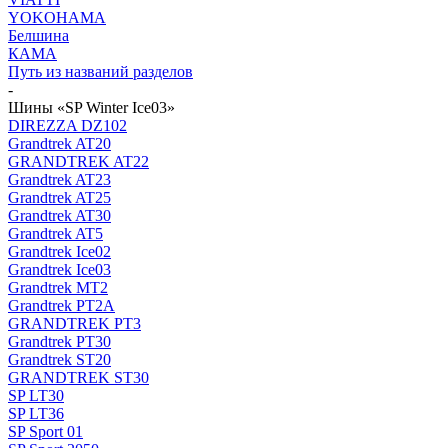
YOKOHAMA
Белшина
КАМА
Путь из названий разделов
-
Шины «SP Winter Ice03»
DIREZZA DZ102
Grandtrek AT20
GRANDTREK AT22
Grandtrek AT23
Grandtrek AT25
Grandtrek AT30
Grandtrek AT5
Grandtrek Ice02
Grandtrek Ice03
Grandtrek MT2
Grandtrek PT2А
GRANDTREK PT3
Grandtrek PT30
Grandtrek ST20
GRANDTREK ST30
SP LT30
SP LT36
SP Sport 01