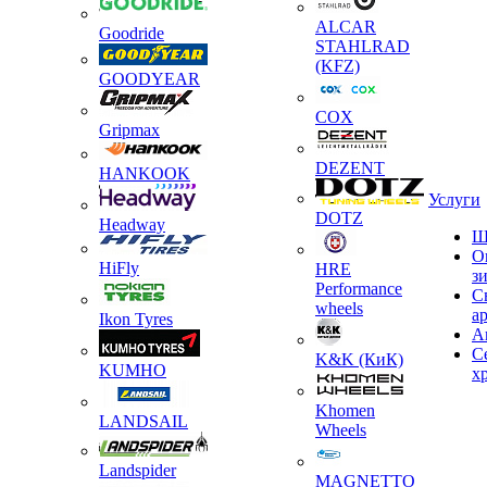
ALCAR
Goodride
STAHLRAD
(KFZ)
GOODYEAR
COX
Gripmax
DEZENT
HANKOOK
Услуги
DOTZ
Headway
Ш
О
HiFly
HRE
з
Performance
С
wheels
а
Ikon Tyres
А
С
K&K (КиК)
KUMHO
х
Khomen
LANDSAIL
Wheels
Landspider
MAGNETTO