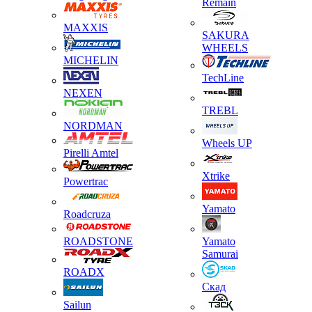
Remain
MAXXIS
SAKURA
WHEELS
MICHELIN
TechLine
NEXEN
TREBL
NORDMAN
Wheels UP
Pirelli Amtel
Xtrike
Powertrac
Yamato
Roadcruza
ROADSTONE
Yamato
Samurai
ROADX
Скад
Sailun