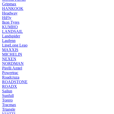
Gripmax
HANKOOK
Headway
HiFly
Ikon Tyres
KUMHO
LANDSAIL
Landspider
Laufenn
LingLong Leao
MAXXIS
MICHELIN
NEXEN
NORDMAN
Pirelli Amtel
Powertrac
Roadcruza
ROADSTONE
ROADX
Sailun
Sunfull
Torero
Tracmax
Triangle
VIATTI