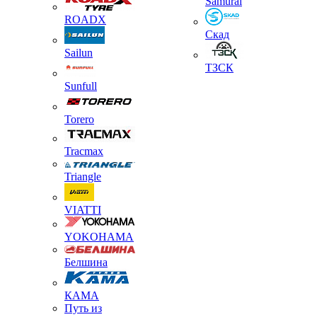
Samurai
ROADX
Скад
Sailun
ТЗСК
Sunfull
Torero
Tracmax
Triangle
VIATTI
YOKOHAMA
Белшина
КАМА
Путь из