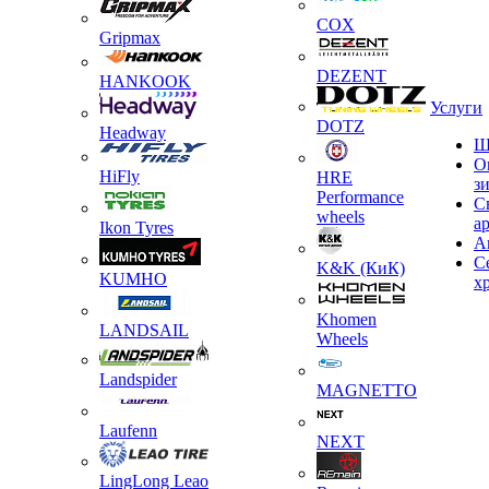
COX
Gripmax
DEZENT
HANKOOK
Услуги
DOTZ
Headway
Ш
О
HiFly
HRE
з
Performance
С
wheels
а
Ikon Tyres
А
С
K&K (КиК)
KUMHO
х
Khomen
LANDSAIL
Wheels
Landspider
MAGNETTO
Laufenn
NEXT
LingLong Leao