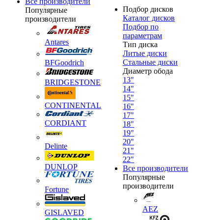
Все производители
Подбор дисков
Популярные
Каталог дисков
производители
Подбор по
параметрам
Antares
Тип диска
Литые диски
Стальные диски
BFGoodrich
Диаметр обода
13"
BRIDGESTONE
14"
15"
CONTINENTAL
16"
17"
CORDIANT
18"
19"
20"
Delinte
21"
22"
DUNLOP
Все производители
Популярные
производители
Fortune
AEZ
GISLAVED