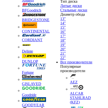
Antares
Тип диска
Литые диски
Стальные диски
BFGoodrich
Диаметр обода
13"
BRIDGESTONE
14"
15"
CONTINENTAL
16"
17"
CORDIANT
18"
19"
20"
Delinte
21"
22"
DUNLOP
Все производители
Популярные
производители
Fortune
AEZ
GISLAVED
ALCAR
Goodride
STAHLRAD
(KFZ)
GOODYEAR