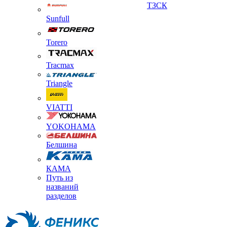
ТЗСК
Sunfull
Torero
Tracmax
Triangle
VIATTI
YOKOHAMA
Белшина
КАМА
Путь из
названий
разделов