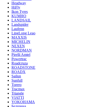
Headway
HiFly
Ikon Tyres
KUMHO
LANDSAIL
Landspider
Laufenn
LingLong Leao
MAXXIS
MICHELIN
NEXEN
NORDMAN
Pirelli Amtel
Powertrac
Roadcruza
ROADSTONE
ROADX
Sailun
Sunfull
Torero
Tracmax
Triangle
VIATTI
YOKOHAMA
Белшина