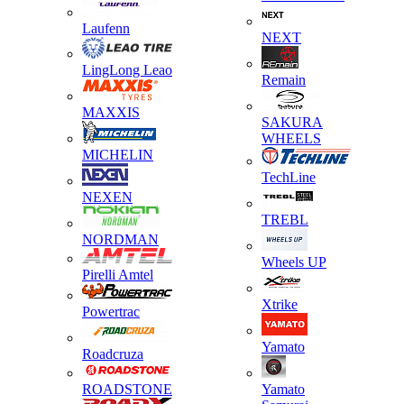
Laufenn
NEXT
LingLong Leao
Remain
MAXXIS
SAKURA
WHEELS
MICHELIN
TechLine
NEXEN
TREBL
NORDMAN
Wheels UP
Pirelli Amtel
Xtrike
Powertrac
Yamato
Roadcruza
ROADSTONE
Yamato