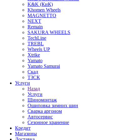
K&K (КиК)
Khomen Wheels
MAGNETTO
NEXT
Remain
SAKURA WHEELS
TechLine
TREBL
Wheels UP
Xtrike
Yamato
Yamato Samurai
Скад
ТЗСК
Услуги
Назад
Услуги
Шиномонтаж
Ошиповка зимних шин
Сварка аргоном
Автосервис
Сезонное хранение
Кредит
Магазины
Доставка