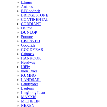
Шины
Antares
BFGoodrich
BRIDGESTONE
CONTINENTAL
CORDIANT
Delinte
DUNLOP
Fortune
GISLAVED
Goodride
GOODYEAR
Gripmax
HANKOOK
Headway
HiFly
Ikon Tyres
KUMHO
LANDSAIL
Landspider
Laufenn
LingLong Leao
MAXXIS
MICHELIN
NEXEN