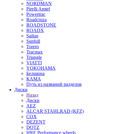
NORDMAN
Pirelli Amtel
Powertrac
Roadcruza
ROADSTONE
ROADX
Sailun
Sunfull
Torero
Tracmax
Triangle
VIATTI
YOKOHAMA
Белшина
КАМА
Путь из названий разделов
Диски
Назад
Диски
AEZ
ALCAR STAHLRAD (KFZ)
COX
DEZENT
DOTZ
HRE Performance wheels