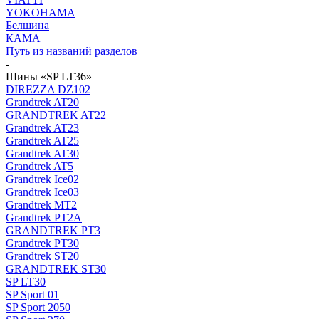
YOKOHAMA
Белшина
КАМА
Путь из названий разделов
-
Шины «SP LT36»
DIREZZA DZ102
Grandtrek AT20
GRANDTREK AT22
Grandtrek AT23
Grandtrek AT25
Grandtrek AT30
Grandtrek AT5
Grandtrek Ice02
Grandtrek Ice03
Grandtrek MT2
Grandtrek PT2А
GRANDTREK PT3
Grandtrek PT30
Grandtrek ST20
GRANDTREK ST30
SP LT30
SP Sport 01
SP Sport 2050