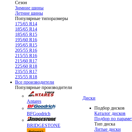
Сезон
Зимние шины
Летние шины
Популярные типоразмеры
175/65 R14
185/65 R14
185/65 R15
195/60 R16
195/65 R15
205/55 R16
215/55 R16
215/60 R17
225/60 R18
235/55 R17
235/55 R18
Все производители
Популярные производители
Диски
Antares
Подбор дисков
Каталог дисков
BFGoodrich
Подбор по параме
Тип диска
BRIDGESTONE
Литые диски