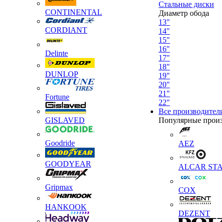
Стальные диски
CONTINENTAL
Диаметр обода
13"
CORDIANT
14"
15"
16"
Delinte
17"
18"
DUNLOP
19"
20"
21"
Fortune
22"
Все производител
GISLAVED
Популярные прои
Goodride
AEZ
GOODYEAR
ALCAR STA
Gripmax
COX
HANKOOK
DEZENT