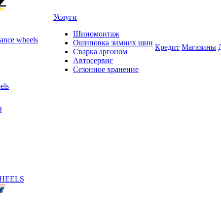
Услуги
Шиномонтаж
ance wheels
Ошиповка зимних шин
Кредит
Магазины
Сварка аргоном
Автосервис
Сезонное хранение
els
O
HEELS