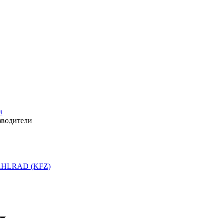
и
зводители
HLRAD (KFZ)