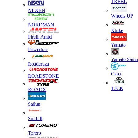
TREBL
NEXEN
Wheels UP
NORDMAN
Xtrike
Pirelli Amtel
Yamato
Powertrac
Yamato Samu
Roadcruza
Скад
ROADSTONE
ТЗСК
ROADX
Sailun
Sunfull
Torero