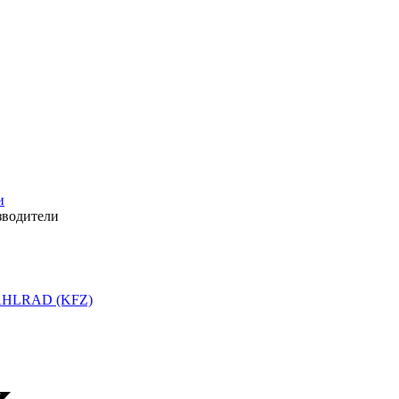
и
зводители
HLRAD (KFZ)