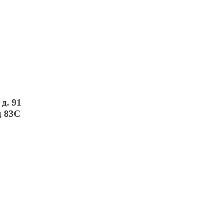
д. 91
д 83С