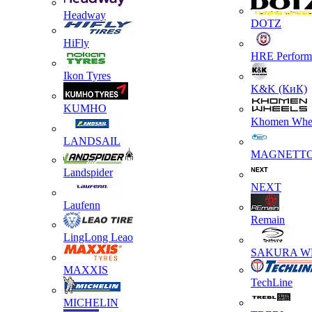
Headway
DOTZ
HiFly
HRE Perform
Ikon Tyres
K&K (КиК)
KUMHO
Khomen Whe
LANDSAIL
MAGNETT
Landspider
NEXT
Laufenn
Remain
LingLong Leao
SAKURA W
MAXXIS
TechLine
MICHELIN