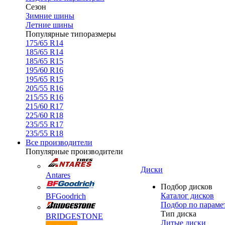
Сезон
Зимние шины
Летние шины
Популярные типоразмеры
175/65 R14
185/65 R14
185/65 R15
195/60 R16
195/65 R15
205/55 R16
215/55 R16
215/60 R17
225/60 R18
235/55 R17
235/55 R18
Все производители
Популярные производители
Диски
Antares
Подбор дисков
Каталог дисков
BFGoodrich
Подбор по параме
Тип диска
BRIDGESTONE
Литые диски