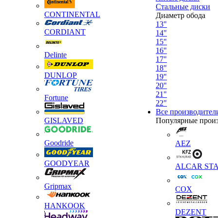
Стальные диски
CONTINENTAL
Диаметр обода
13"
CORDIANT
14"
15"
16"
Delinte
17"
18"
DUNLOP
19"
20"
21"
Fortune
22"
Все производител
GISLAVED
Популярные прои
Goodride
AEZ
GOODYEAR
ALCAR STA
Gripmax
COX
HANKOOK
DEZENT