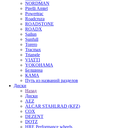
NORDMAN
Pirelli Amtel
Powertrac
Roadcruza
ROADSTONE
ROADX
Sailun
Sunfull
Torero
Tracmax
Triangle
VIATTI
YOKOHAMA
Белшина
КАМА
Путь из названий разделов
Диски
Назад
Диски
AEZ
ALCAR STAHLRAD (KFZ)
COX
DEZENT
DOTZ
HRE Performance wheels