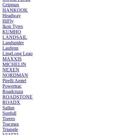
Gripmax
HANKOOK
Headway
HiFly
Ikon Tyres
KUMHO
LANDSAIL
Landspider
Laufenn
LingLong Leao
MAXXIS
MICHELIN
NEXEN
NORDMAN
Pirelli Amtel
Powertrac
Roadcruza
ROADSTONE
ROADX
Sailun
Sunfull
Torero
Tracmax
Triangle
VIATTI