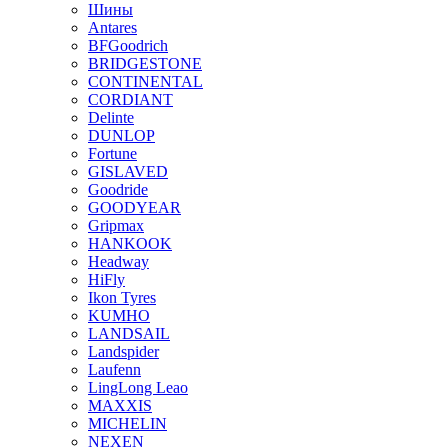
Шины
Antares
BFGoodrich
BRIDGESTONE
CONTINENTAL
CORDIANT
Delinte
DUNLOP
Fortune
GISLAVED
Goodride
GOODYEAR
Gripmax
HANKOOK
Headway
HiFly
Ikon Tyres
KUMHO
LANDSAIL
Landspider
Laufenn
LingLong Leao
MAXXIS
MICHELIN
NEXEN