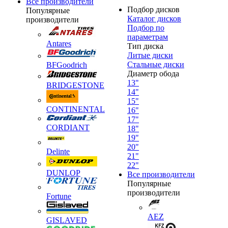
Все производители
Подбор дисков
Популярные
Каталог дисков
производители
Подбор по
параметрам
Antares
Тип диска
Литые диски
Стальные диски
BFGoodrich
Диаметр обода
13"
BRIDGESTONE
14"
15"
CONTINENTAL
16"
17"
CORDIANT
18"
19"
20"
Delinte
21"
22"
DUNLOP
Все производители
Популярные
производители
Fortune
AEZ
GISLAVED