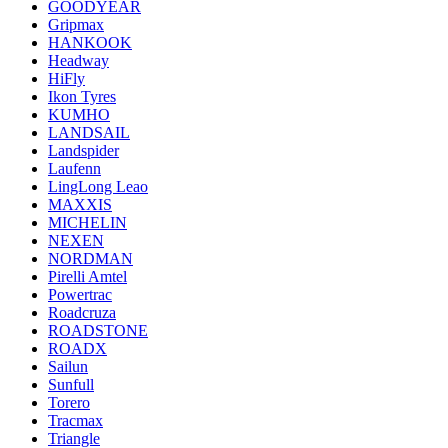
GOODYEAR
Gripmax
HANKOOK
Headway
HiFly
Ikon Tyres
KUMHO
LANDSAIL
Landspider
Laufenn
LingLong Leao
MAXXIS
MICHELIN
NEXEN
NORDMAN
Pirelli Amtel
Powertrac
Roadcruza
ROADSTONE
ROADX
Sailun
Sunfull
Torero
Tracmax
Triangle