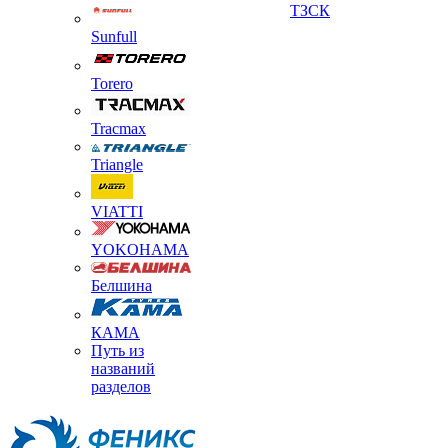
ТЗСК
Sunfull
Torero
Tracmax
Triangle
VIATTI
YOKOHAMA
Белшина
КАМА
Путь из
названий
разделов