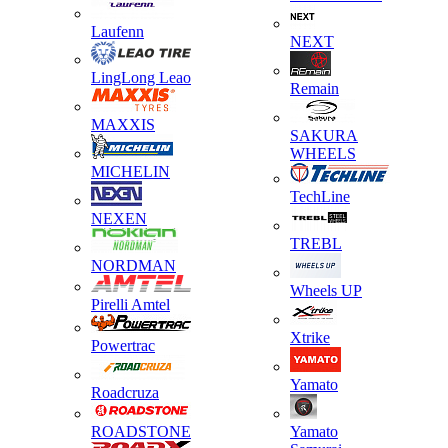
Laufenn
NEXT
LingLong Leao
Remain
MAXXIS
SAKURA
WHEELS
MICHELIN
TechLine
NEXEN
TREBL
NORDMAN
Wheels UP
Pirelli Amtel
Xtrike
Powertrac
Yamato
Roadcruza
ROADSTONE
Yamato