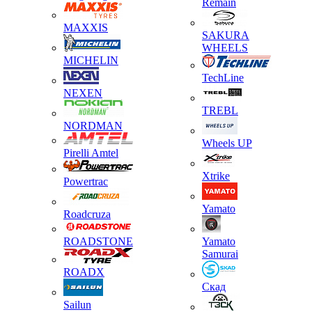
Remain
MAXXIS
SAKURA
WHEELS
MICHELIN
TechLine
NEXEN
TREBL
NORDMAN
Wheels UP
Pirelli Amtel
Xtrike
Powertrac
Yamato
Roadcruza
ROADSTONE
Yamato
Samurai
ROADX
Скад
Sailun