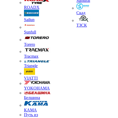
Samurai
ROADX
Скад
Sailun
ТЗСК
Sunfull
Torero
Tracmax
Triangle
VIATTI
YOKOHAMA
Белшина
КАМА
Путь из