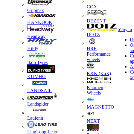
COX
Gripmax
DEZENT
HANKOOK
Услуги
DOTZ
Headway
Ш
О
HiFly
HRE
з
Performance
С
wheels
а
Ikon Tyres
А
С
K&K (КиК)
KUMHO
х
Khomen
LANDSAIL
Wheels
Landspider
MAGNETTO
Laufenn
NEXT
LingLong Leao