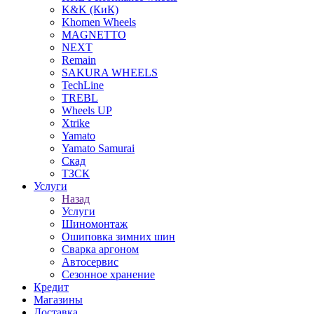
K&K (КиК)
Khomen Wheels
MAGNETTO
NEXT
Remain
SAKURA WHEELS
TechLine
TREBL
Wheels UP
Xtrike
Yamato
Yamato Samurai
Скад
ТЗСК
Услуги
Назад
Услуги
Шиномонтаж
Ошиповка зимних шин
Сварка аргоном
Автосервис
Сезонное хранение
Кредит
Магазины
Доставка