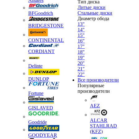
Antares
Тип диска
Литые диски
Стальные диски
BFGoodrich
Диаметр обода
13"
BRIDGESTONE
14"
15"
CONTINENTAL
16"
17"
CORDIANT
18"
19"
20"
Delinte
21"
22"
DUNLOP
Все производители
Популярные
производители
Fortune
AEZ
GISLAVED
ALCAR
Goodride
STAHLRAD
(KFZ)
GOODYEAR