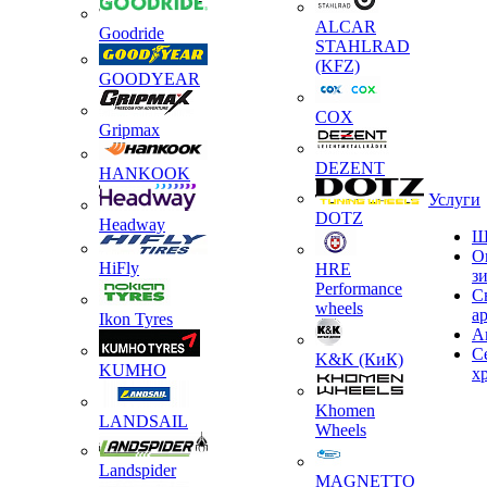
ALCAR
Goodride
STAHLRAD
(KFZ)
GOODYEAR
COX
Gripmax
DEZENT
HANKOOK
Услуги
DOTZ
Headway
Ш
О
HiFly
HRE
з
Performance
С
wheels
а
Ikon Tyres
А
С
K&K (КиК)
KUMHO
х
Khomen
LANDSAIL
Wheels
Landspider
MAGNETTO