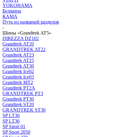
YOKOHAMA
Белшина
КАМА
Путь из названий разделов
-
Шины «Grandtrek AT5»
DIREZZA DZ102
Grandtrek AT20
GRANDTREK AT22
Grandtrek AT23
Grandtrek AT25
Grandtrek AT30
Grandtrek Ice02
Grandtrek Ice03
Grandtrek MT2
Grandtrek PT2А
GRANDTREK PT3
Grandtrek PT30
Grandtrek ST20
GRANDTREK ST30
SP LT30
SP LT36
SP Sport 01
SP Sport 2050