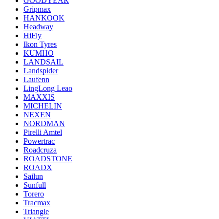
GOODYEAR
Gripmax
HANKOOK
Headway
HiFly
Ikon Tyres
KUMHO
LANDSAIL
Landspider
Laufenn
LingLong Leao
MAXXIS
MICHELIN
NEXEN
NORDMAN
Pirelli Amtel
Powertrac
Roadcruza
ROADSTONE
ROADX
Sailun
Sunfull
Torero
Tracmax
Triangle