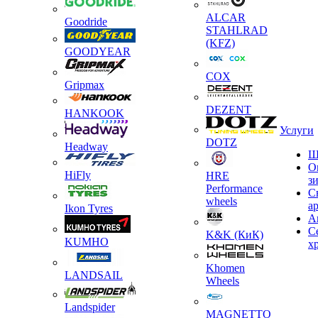
ALCAR
Goodride
STAHLRAD
(KFZ)
GOODYEAR
COX
Gripmax
DEZENT
HANKOOK
Услуги
DOTZ
Headway
Ш
О
HiFly
HRE
з
Performance
С
wheels
а
Ikon Tyres
А
С
K&K (КиК)
KUMHO
х
Khomen
LANDSAIL
Wheels
Landspider
MAGNETTO