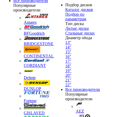
Все производители
Подбор дисков
Популярные
Каталог дисков
производители
Подбор по
параметрам
Antares
Тип диска
Литые диски
Стальные диски
BFGoodrich
Диаметр обода
13"
BRIDGESTONE
14"
15"
CONTINENTAL
16"
17"
CORDIANT
18"
19"
20"
Delinte
21"
22"
DUNLOP
Все производители
Популярные
производители
Fortune
AEZ
GISLAVED