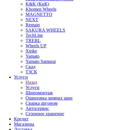
K&K (КиК)
Khomen Wheels
MAGNETTO
NEXT
Remain
SAKURA WHEELS
TechLine
TREBL
Wheels UP
Xtrike
Yamato
Yamato Samurai
Скад
ТЗСК
Услуги
Назад
Услуги
Шиномонтаж
Ошиповка зимних шин
Сварка аргоном
Автосервис
Сезонное хранение
Кредит
Магазины
Доставка