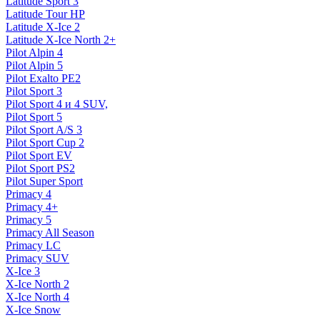
Latitude Sport 3
Latitude Tour HP
Latitude X-Ice 2
Latitude X-Ice North 2+
Pilot Alpin 4
Pilot Alpin 5
Pilot Exalto PE2
Pilot Sport 3
Pilot Sport 4 и 4 SUV,
Pilot Sport 5
Pilot Sport A/S 3
Pilot Sport Cup 2
Pilot Sport EV
Pilot Sport PS2
Pilot Super Sport
Primacy 4
Primacy 4+
Primacy 5
Primacy All Season
Primacy LC
Primacy SUV
X-Ice 3
X-Ice North 2
X-Ice North 4
X-Ice Snow