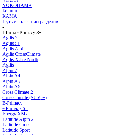
YOKOHAMA
Белшина
КАМА
Путь из названий разделов
-
Шины «Primacy 3»
Agilis 3
Agilis 51
Agilis Alpin
Agilis CrossClimate
Agilis X-Ice North
Agilis+
Alpin 7
Alpin A4
Alpin A5
Alpin A6
Cross Climate 2
CrossClimate (SUV, +)
E-Primacy
e.Primacy ST
Energy XM2+
Latitude Alpin 2
Latitude Cross
Latitude Sport