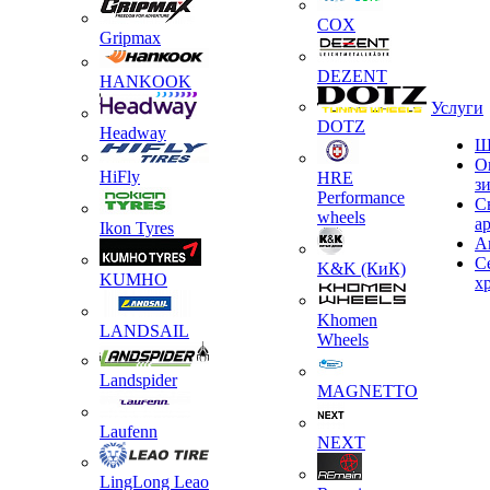
COX
Gripmax
DEZENT
HANKOOK
Услуги
DOTZ
Headway
Ш
О
HiFly
HRE
з
Performance
С
wheels
а
Ikon Tyres
А
С
K&K (КиК)
KUMHO
х
Khomen
LANDSAIL
Wheels
Landspider
MAGNETTO
Laufenn
NEXT
LingLong Leao