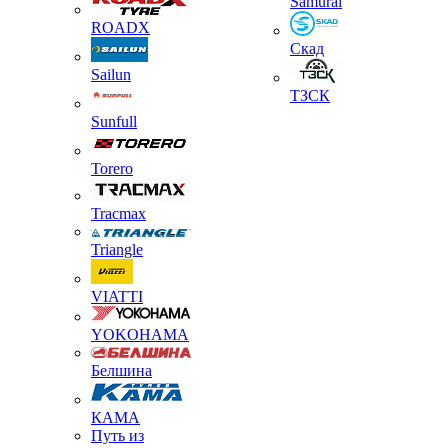
Samurai
ROADX
Скад
Sailun
ТЗСК
Sunfull
Torero
Tracmax
Triangle
VIATTI
YOKOHAMA
Белшина
КАМА
Путь из