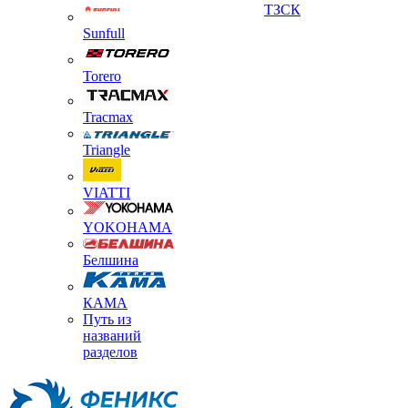
ТЗСК
Sunfull
Torero
Tracmax
Triangle
VIATTI
YOKOHAMA
Белшина
КАМА
Путь из
названий
разделов