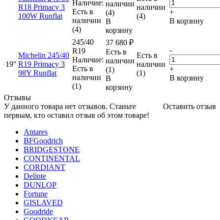
Наличие:
наличии
R18 Primacy 3
наличии
Есть в
+
(4)
100W Runflat
(4)
наличии
В корзину
В
(4)
корзину
245/40
37 680
₽
-
R19
Есть в
Michelin 245/40
Есть в
Наличие:
наличии
19''
R19 Primacy 3
наличии
Есть в
+
(1)
98Y Runflat
(1)
наличии
В корзину
В
(1)
корзину
Отзывы
У данного товара нет отзывов. Станьте
Оставить отзыв
первым, кто оставил отзыв об этом товаре!
Antares
BFGoodrich
BRIDGESTONE
CONTINENTAL
CORDIANT
Delinte
DUNLOP
Fortune
GISLAVED
Goodride