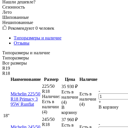
Нашли дешевле?
Сезонность
Лето
Шипованные
Нешипованные
Рекомендуют
0 человек
Типоразмеры и наличие
Отзывы
Типоразмеры и наличие
Типоразмеры
Все размеры
R19
R18
Наименование
Размер
Цена
Наличие
225/50
35 930
₽
-
R18
Есть в
Michelin 225/50
Есть в
Наличие:
наличии
R18 Primacy 3
наличии
Есть в
+
(4)
95W Runflat
(4)
наличии
В корзину
В
(4)
корзину
18''
245/50
37 960
₽
-
R18
Есть в
Michelin 245/50
Есть в