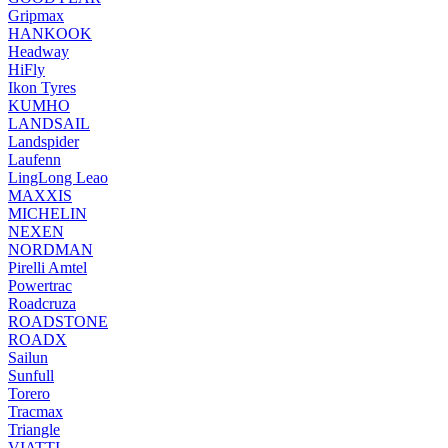
Gripmax
HANKOOK
Headway
HiFly
Ikon Tyres
KUMHO
LANDSAIL
Landspider
Laufenn
LingLong Leao
MAXXIS
MICHELIN
NEXEN
NORDMAN
Pirelli Amtel
Powertrac
Roadcruza
ROADSTONE
ROADX
Sailun
Sunfull
Torero
Tracmax
Triangle
VIATTI