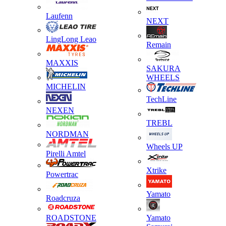
Laufenn
NEXT
LingLong Leao
Remain
MAXXIS
SAKURA
WHEELS
MICHELIN
TechLine
NEXEN
TREBL
NORDMAN
Wheels UP
Pirelli Amtel
Xtrike
Powertrac
Yamato
Roadcruza
ROADSTONE
Yamato