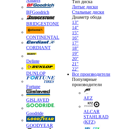
Antares
Тип диска
Литые диски
Стальные диски
BFGoodrich
Диаметр обода
13"
BRIDGESTONE
14"
15"
CONTINENTAL
16"
17"
CORDIANT
18"
19"
20"
Delinte
21"
22"
DUNLOP
Все производители
Популярные
производители
Fortune
AEZ
GISLAVED
ALCAR
Goodride
STAHLRAD
(KFZ)
GOODYEAR