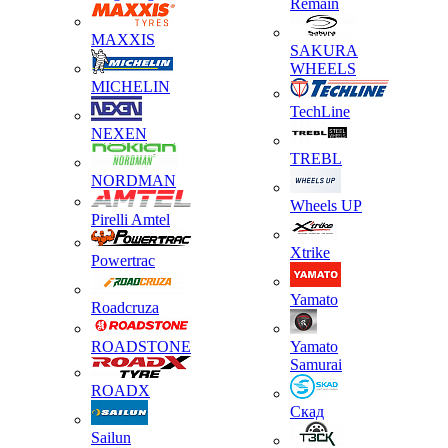
Remain
MAXXIS
SAKURA
WHEELS
MICHELIN
TechLine
NEXEN
TREBL
NORDMAN
Wheels UP
Pirelli Amtel
Xtrike
Powertrac
Yamato
Roadcruza
ROADSTONE
Yamato
Samurai
ROADX
Скад
Sailun