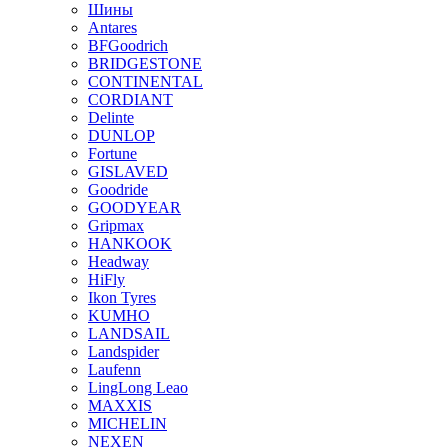
Шины
Antares
BFGoodrich
BRIDGESTONE
CONTINENTAL
CORDIANT
Delinte
DUNLOP
Fortune
GISLAVED
Goodride
GOODYEAR
Gripmax
HANKOOK
Headway
HiFly
Ikon Tyres
KUMHO
LANDSAIL
Landspider
Laufenn
LingLong Leao
MAXXIS
MICHELIN
NEXEN