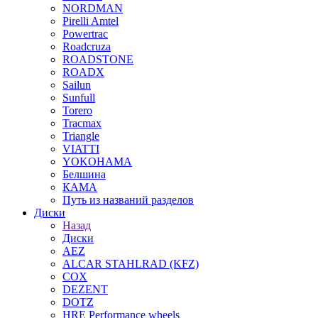
NORDMAN
Pirelli Amtel
Powertrac
Roadcruza
ROADSTONE
ROADX
Sailun
Sunfull
Torero
Tracmax
Triangle
VIATTI
YOKOHAMA
Белшина
КАМА
Путь из названий разделов
Диски
Назад
Диски
AEZ
ALCAR STAHLRAD (KFZ)
COX
DEZENT
DOTZ
HRE Performance wheels