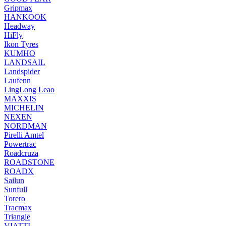
Gripmax
HANKOOK
Headway
HiFly
Ikon Tyres
KUMHO
LANDSAIL
Landspider
Laufenn
LingLong Leao
MAXXIS
MICHELIN
NEXEN
NORDMAN
Pirelli Amtel
Powertrac
Roadcruza
ROADSTONE
ROADX
Sailun
Sunfull
Torero
Tracmax
Triangle
VIATTI