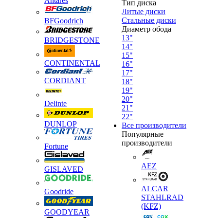
Antares
Тип диска
Литые диски
Стальные диски
BFGoodrich
Диаметр обода
13"
BRIDGESTONE
14"
15"
CONTINENTAL
16"
17"
CORDIANT
18"
19"
20"
Delinte
21"
22"
DUNLOP
Все производители
Популярные
производители
Fortune
AEZ
GISLAVED
ALCAR
Goodride
STAHLRAD
(KFZ)
GOODYEAR