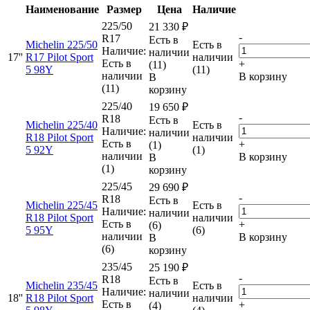
Наименование
Размер
Цена
Наличие
225/50
21 330
₽
-
R17
Есть в
Michelin 225/50
Есть в
Наличие:
наличии
17''
R17 Pilot Sport
наличии
Есть в
+
(11)
5 98Y
(11)
наличии
В корзину
В
(11)
корзину
225/40
19 650
₽
-
R18
Есть в
Michelin 225/40
Есть в
Наличие:
наличии
R18 Pilot Sport
наличии
Есть в
+
(1)
5 92Y
(1)
наличии
В корзину
В
(1)
корзину
225/45
29 690
₽
-
R18
Есть в
Michelin 225/45
Есть в
Наличие:
наличии
R18 Pilot Sport
наличии
Есть в
+
(6)
5 95Y
(6)
наличии
В корзину
В
(6)
корзину
235/45
25 190
₽
-
R18
Есть в
Michelin 235/45
Есть в
Наличие:
наличии
18''
R18 Pilot Sport
наличии
Есть в
+
(4)