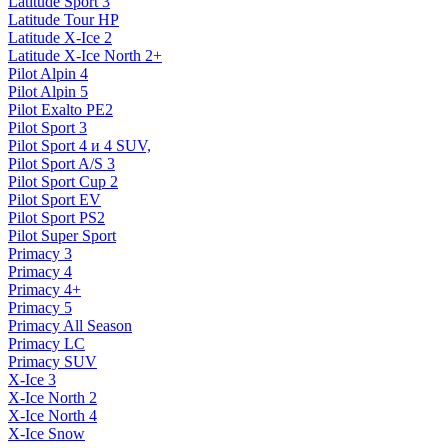
Latitude Sport 3
Latitude Tour HP
Latitude X-Ice 2
Latitude X-Ice North 2+
Pilot Alpin 4
Pilot Alpin 5
Pilot Exalto PE2
Pilot Sport 3
Pilot Sport 4 и 4 SUV,
Pilot Sport A/S 3
Pilot Sport Cup 2
Pilot Sport EV
Pilot Sport PS2
Pilot Super Sport
Primacy 3
Primacy 4
Primacy 4+
Primacy 5
Primacy All Season
Primacy LC
Primacy SUV
X-Ice 3
X-Ice North 2
X-Ice North 4
X-Ice Snow