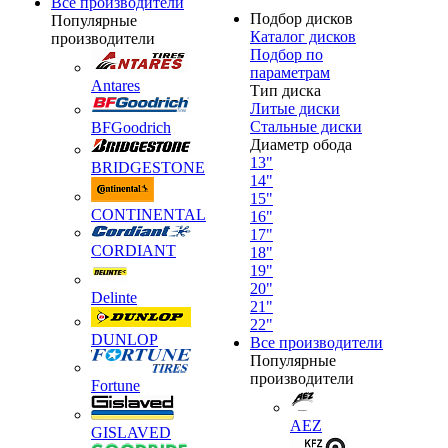
Все производители
Подбор дисков
Популярные
Каталог дисков
производители
Подбор по
параметрам
Antares
Тип диска
Литые диски
Стальные диски
BFGoodrich
Диаметр обода
13"
BRIDGESTONE
14"
15"
CONTINENTAL
16"
17"
CORDIANT
18"
19"
20"
Delinte
21"
22"
DUNLOP
Все производители
Популярные
производители
Fortune
AEZ
GISLAVED