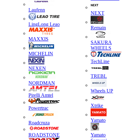
Laufenn
NEXT
LingLong Leao
Remain
MAXXIS
SAKURA
WHEELS
MICHELIN
TechLine
NEXEN
TREBL
NORDMAN
Wheels UP
Pirelli Amtel
Xtrike
Powertrac
Yamato
Roadcruza
ROADSTONE
Yamato