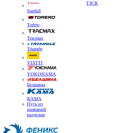
ТЗСК
Sunfull
Torero
Tracmax
Triangle
VIATTI
YOKOHAMA
Белшина
КАМА
Путь из
названий
разделов