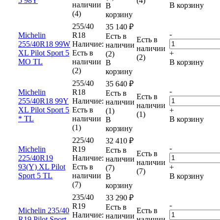
5 98Y
(4)
наличии
В корзину
В
(4)
корзину
255/40
35 140
₽
-
Michelin
R18
Есть в
Есть в
255/40R18 99W
Наличие:
наличии
наличии
XL Pilot Sport 5
Есть в
+
(2)
(2)
MO TL
наличии
В корзину
В
(2)
корзину
255/40
35 640
₽
-
Michelin
R18
Есть в
Есть в
255/40R18 99Y
Наличие:
наличии
наличии
XL Pilot Sport 5
Есть в
+
(1)
(1)
* TL
наличии
В корзину
В
(1)
корзину
225/40
32 410
₽
-
Michelin
R19
Есть в
Есть в
225/40R19
Наличие:
наличии
наличии
93(Y) XL Pilot
Есть в
+
(7)
(7)
Sport 5 TL
наличии
В корзину
В
(7)
корзину
235/40
33 290
₽
-
R19
Есть в
Michelin 235/40
Есть в
Наличие:
наличии
R19 Pilot Sport
наличии