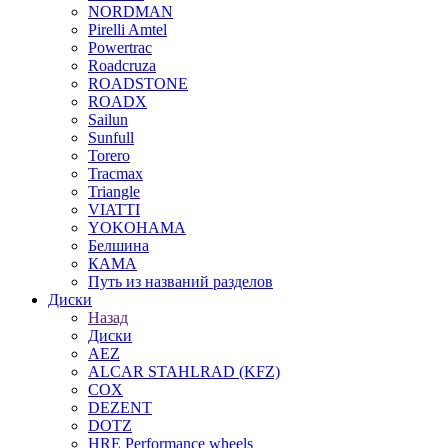
NORDMAN
Pirelli Amtel
Powertrac
Roadcruza
ROADSTONE
ROADX
Sailun
Sunfull
Torero
Tracmax
Triangle
VIATTI
YOKOHAMA
Белшина
КАМА
Путь из названий разделов
Диски
Назад
Диски
AEZ
ALCAR STAHLRAD (KFZ)
COX
DEZENT
DOTZ
HRE Performance wheels