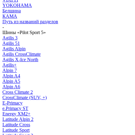
YOKOHAMA
Белшина
КАМА
Путь из названий разделов
-
Шины «Pilot Sport 5»
Agilis 3
Agilis 51
Agilis Alpin
Agilis CrossClimate
Agilis X-Ice North
Agilis+
Alpin 7
Alpin A4
Alpin A5
Alpin A6
Cross Climate 2
CrossClimate (SUV, +)
E-Primacy
e.Primacy ST
Energy XM2+
Latitude Alpin 2
Latitude Cross
Latitude Sport