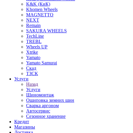
K&K (КиК)
Khomen Wheels
MAGNETTO
NEXT
Remain
SAKURA WHEELS
TechLine
TREBL
Wheels UP
Xtrike
Yamato
Yamato Samurai
Скад
ТЗСК
Услуги
Назад
Услуги
Шиномонтаж
Ошиповка зимних шин
Сварка аргоном
Автосервис
Сезонное хранение
Кредит
Магазины
Доставка