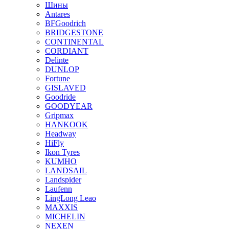
Шины
Antares
BFGoodrich
BRIDGESTONE
CONTINENTAL
CORDIANT
Delinte
DUNLOP
Fortune
GISLAVED
Goodride
GOODYEAR
Gripmax
HANKOOK
Headway
HiFly
Ikon Tyres
KUMHO
LANDSAIL
Landspider
Laufenn
LingLong Leao
MAXXIS
MICHELIN
NEXEN