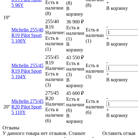
Есть в
+
(8)
5 96Y
(8)
наличии
В корзину
В
(8)
корзину
19''
255/40
36 900
₽
-
R19
Есть в
Michelin 255/40
Есть в
Наличие:
наличии
R19 Pilot Sport
наличии
Есть в
+
(1)
5 100Y
(1)
наличии
В корзину
В
(1)
корзину
255/45
43 550
₽
-
R19
Есть в
Michelin 255/45
Есть в
Наличие:
наличии
R19 Pilot Sport
наличии
Есть в
+
(3)
5 104Y
(3)
наличии
В корзину
В
(3)
корзину
275/45
45 600
₽
-
R20
Есть в
Michelin 275/45
Есть в
Наличие:
наличии
20''
R20 Pilot Sport
наличии
Есть в
+
(6)
5 110Y
(6)
наличии
В корзину
В
(6)
корзину
Отзывы
У данного товара нет отзывов. Станьте
Оставить отзыв