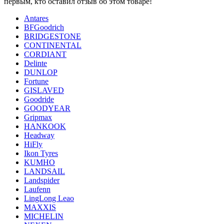
первым, кто оставил отзыв об этом товаре!
Antares
BFGoodrich
BRIDGESTONE
CONTINENTAL
CORDIANT
Delinte
DUNLOP
Fortune
GISLAVED
Goodride
GOODYEAR
Gripmax
HANKOOK
Headway
HiFly
Ikon Tyres
KUMHO
LANDSAIL
Landspider
Laufenn
LingLong Leao
MAXXIS
MICHELIN