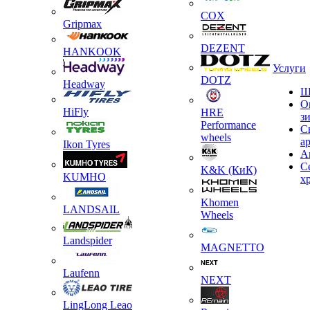
COX
Gripmax
DEZENT
HANKOOK
Услуги
DOTZ
Headway
Ш
О
HiFly
HRE
з
Performance
С
wheels
а
Ikon Tyres
А
С
K&K (КиК)
KUMHO
х
Khomen
LANDSAIL
Wheels
Landspider
MAGNETTO
Laufenn
NEXT
LingLong Leao