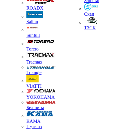
Samurai
ROADX
Скад
Sailun
ТЗСК
Sunfull
Torero
Tracmax
Triangle
VIATTI
YOKOHAMA
Белшина
КАМА
Путь из