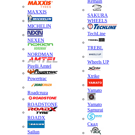
Remain
MAXXIS
SAKURA
WHEELS
MICHELIN
TechLine
NEXEN
TREBL
NORDMAN
Wheels UP
Pirelli Amtel
Xtrike
Powertrac
Yamato
Roadcruza
ROADSTONE
Yamato
Samurai
ROADX
Скад
Sailun