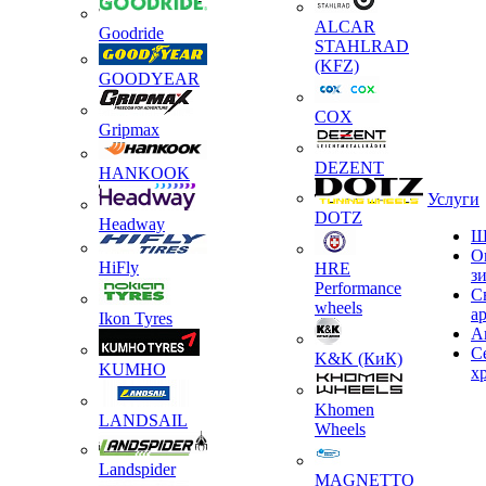
ALCAR
Goodride
STAHLRAD
(KFZ)
GOODYEAR
COX
Gripmax
DEZENT
HANKOOK
Услуги
DOTZ
Headway
Ш
О
HiFly
HRE
з
Performance
С
wheels
а
Ikon Tyres
А
С
K&K (КиК)
KUMHO
х
Khomen
LANDSAIL
Wheels
Landspider
MAGNETTO