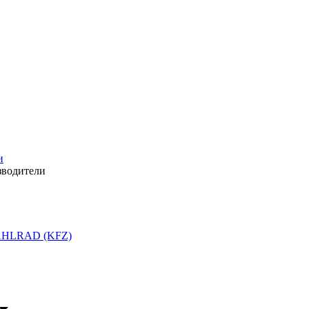
и
зводители
HLRAD (KFZ)