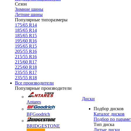
Сезон
Зимние шины
Летние шины
Популярные типоразмеры
175/65 R14
185/65 R14
185/65 R15
195/60 R16
195/65 R15
205/55 R16
215/55 R16
215/60 R17
225/60 R18
235/55 R17
235/55 R18
Все производители
Популярные производители
Диски
Antares
Подбор дисков
Каталог дисков
BFGoodrich
Подбор по параме
Тип диска
BRIDGESTONE
Литые диски