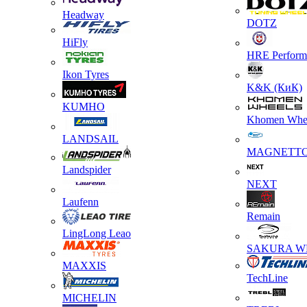
Headway
DOTZ
HiFly
HRE Perform
Ikon Tyres
K&K (КиК)
KUMHO
Khomen Whe
LANDSAIL
MAGNETT
Landspider
NEXT
Laufenn
Remain
LingLong Leao
SAKURA W
MAXXIS
TechLine
MICHELIN