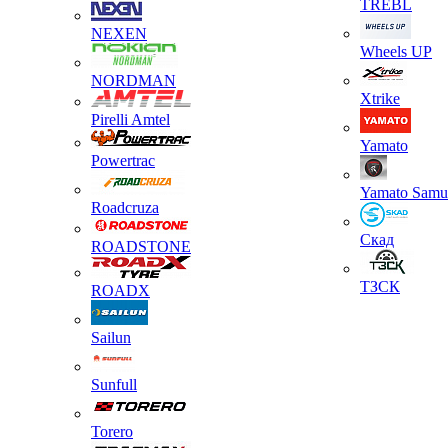
TREBL
NEXEN
Wheels UP
NORDMAN
Xtrike
Pirelli Amtel
Yamato
Powertrac
Yamato Samu
Roadcruza
Скад
ROADSTONE
ТЗСК
ROADX
Sailun
Sunfull
Torero