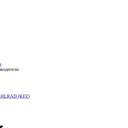
и
зводители
HLRAD (KFZ)