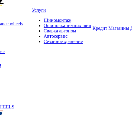
Услуги
Шиномонтаж
ance wheels
Ошиповка зимних шин
Кредит
Магазины
Сварка аргоном
Автосервис
Сезонное хранение
els
O
HEELS