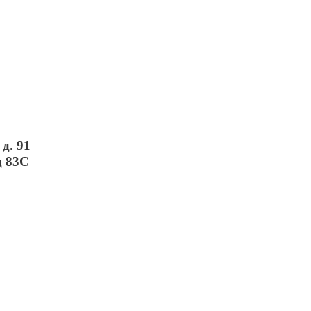
д. 91
д 83С