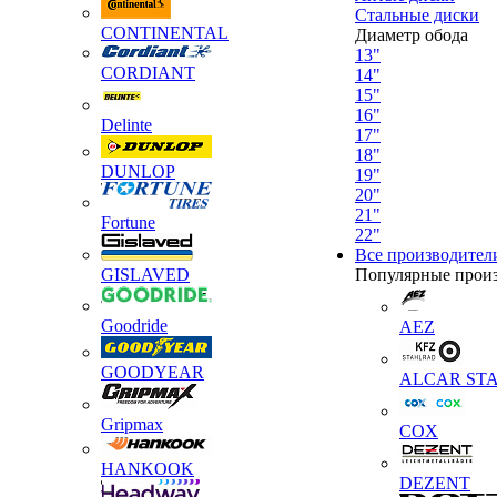
Стальные диски
CONTINENTAL
Диаметр обода
13"
CORDIANT
14"
15"
16"
Delinte
17"
18"
DUNLOP
19"
20"
21"
Fortune
22"
Все производител
GISLAVED
Популярные прои
Goodride
AEZ
GOODYEAR
ALCAR STA
Gripmax
COX
HANKOOK
DEZENT