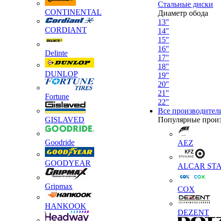
Стальные диски
CONTINENTAL
Диаметр обода
13"
CORDIANT
14"
15"
16"
Delinte
17"
18"
DUNLOP
19"
20"
21"
Fortune
22"
Все производител
GISLAVED
Популярные прои
Goodride
AEZ
GOODYEAR
ALCAR STA
Gripmax
COX
HANKOOK
DEZENT