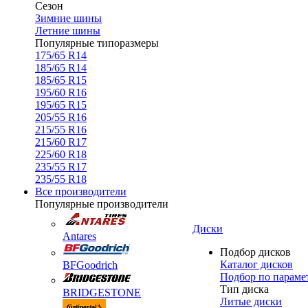
Сезон
Зимние шины
Летние шины
Популярные типоразмеры
175/65 R14
185/65 R14
185/65 R15
195/60 R16
195/65 R15
205/55 R16
215/55 R16
215/60 R17
225/60 R18
235/55 R17
235/55 R18
Все производители
Популярные производители
Диски
Antares
Подбор дисков
Каталог дисков
BFGoodrich
Подбор по параме
Тип диска
BRIDGESTONE
Литые диски