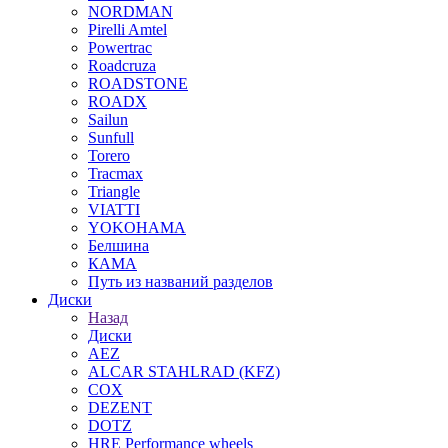
NORDMAN
Pirelli Amtel
Powertrac
Roadcruza
ROADSTONE
ROADX
Sailun
Sunfull
Torero
Tracmax
Triangle
VIATTI
YOKOHAMA
Белшина
КАМА
Путь из названий разделов
Диски
Назад
Диски
AEZ
ALCAR STAHLRAD (KFZ)
COX
DEZENT
DOTZ
HRE Performance wheels