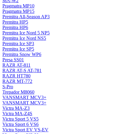
MA-W2
Pragmatra MP10
Pragmatra MP15
Premitra All-Season AP3
Premitra HP5
Premitra HP6
Premitra Ice Nord 5 NP5
Premitra Ice Nord NS5
Premitra Ice SP3
Premitra Ice SP5
Premitra Snow WP6
Presa SS01
RAZR AT-811
RAZR AT-S AT-781
RAZR HT780
RAZR MT-772
S-Pro
Trepador M8060
VANSMART MCV3+
VANSMART MCV3+
Victra MA-Z3
Victra MA-Z4S
Victra Sport 5 VS5
Victra Sport 6 VS6
Victra Sport EV VS-EV