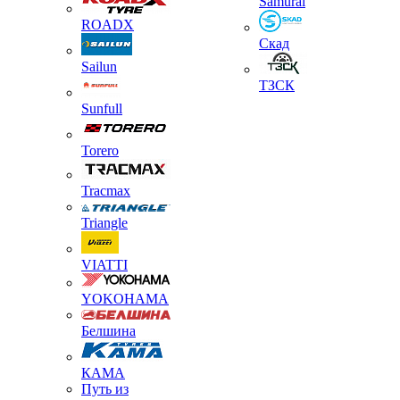
Samurai
ROADX
Скад
Sailun
ТЗСК
Sunfull
Torero
Tracmax
Triangle
VIATTI
YOKOHAMA
Белшина
КАМА
Путь из