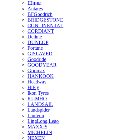
Шины
Antares
BFGoodrich
BRIDGESTONE
CONTINENTAL
CORDIANT
Delinte
DUNLOP
Fortune
GISLAVED
Goodride
GOODYEAR
Gripmax
HANKOOK
Headway
HiFly
Ikon Tyres
KUMHO
LANDSAIL
Landspider
Laufenn
LingLong Leao
MAXXIS
MICHELIN
NEXEN