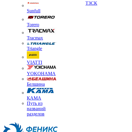
ТЗСК
Sunfull
Torero
Tracmax
Triangle
VIATTI
YOKOHAMA
Белшина
КАМА
Путь из
названий
разделов