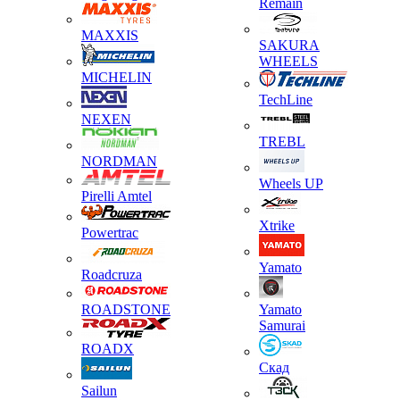
Remain
MAXXIS
SAKURA
WHEELS
MICHELIN
TechLine
NEXEN
TREBL
NORDMAN
Wheels UP
Pirelli Amtel
Xtrike
Powertrac
Yamato
Roadcruza
ROADSTONE
Yamato
Samurai
ROADX
Скад
Sailun