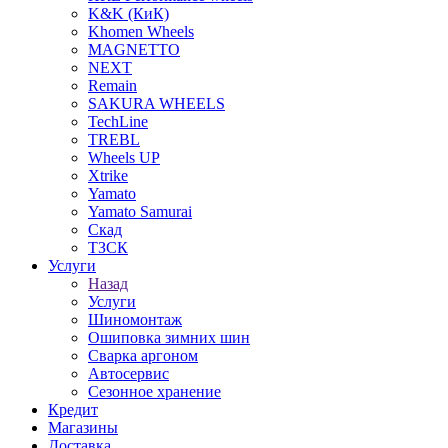
K&K (КиК)
Khomen Wheels
MAGNETTO
NEXT
Remain
SAKURA WHEELS
TechLine
TREBL
Wheels UP
Xtrike
Yamato
Yamato Samurai
Скад
ТЗСК
Услуги
Назад
Услуги
Шиномонтаж
Ошиповка зимних шин
Сварка аргоном
Автосервис
Сезонное хранение
Кредит
Магазины
Доставка