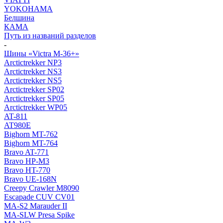
YOKOHAMA
Белшина
КАМА
Путь из названий разделов
-
Шины «Victra M-36+»
Arctictrekker NP3
Arctictrekker NS3
Arctictrekker NS5
Arctictrekker SP02
Arctictrekker SP05
Arctictrekker WP05
AT-811
AT980E
Bighorn MT-762
Bighorn MT-764
Bravo AT-771
Bravo HP-M3
Bravo HT-770
Bravo UE-168N
Creepy Crawler M8090
Escapade CUV CV01
MA-S2 Marauder II
MA-SLW Presa Spike