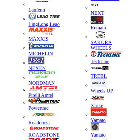
Laufenn
NEXT
LingLong Leao
Remain
MAXXIS
SAKURA
WHEELS
MICHELIN
TechLine
NEXEN
TREBL
NORDMAN
Wheels UP
Pirelli Amtel
Xtrike
Powertrac
Yamato
Roadcruza
ROADSTONE
Yamato