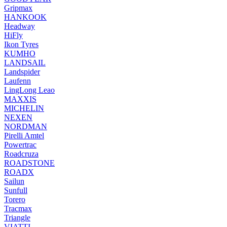
Gripmax
HANKOOK
Headway
HiFly
Ikon Tyres
KUMHO
LANDSAIL
Landspider
Laufenn
LingLong Leao
MAXXIS
MICHELIN
NEXEN
NORDMAN
Pirelli Amtel
Powertrac
Roadcruza
ROADSTONE
ROADX
Sailun
Sunfull
Torero
Tracmax
Triangle
VIATTI