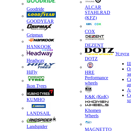
ALCAR
Goodride
STAHLRAD
(KFZ)
GOODYEAR
COX
Gripmax
DEZENT
HANKOOK
Услуги
DOTZ
Headway
Ш
О
HiFly
HRE
з
Performance
С
wheels
а
Ikon Tyres
А
С
K&K (КиК)
KUMHO
х
Khomen
LANDSAIL
Wheels
Landspider
MAGNETTO