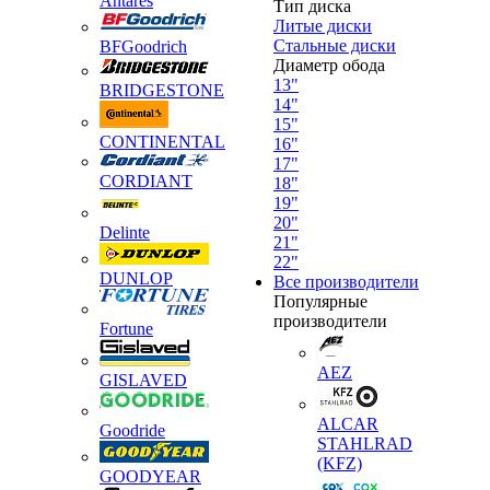
Antares
Тип диска
Литые диски
Стальные диски
BFGoodrich
Диаметр обода
13"
BRIDGESTONE
14"
15"
CONTINENTAL
16"
17"
CORDIANT
18"
19"
20"
Delinte
21"
22"
DUNLOP
Все производители
Популярные
производители
Fortune
AEZ
GISLAVED
ALCAR
Goodride
STAHLRAD
(KFZ)
GOODYEAR