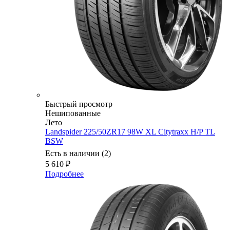
Быстрый просмотр
Нешипованные
Лето
Landspider 225/50ZR17 98W XL Citytraxx H/P TL
BSW
Есть в наличии (2)
5 610
₽
Подробнее