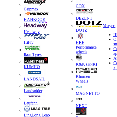
COX
Gripmax
DEZENT
HANKOOK
Услуги
DOTZ
Headway
Ш
О
HiFly
HRE
з
Performance
С
wheels
а
Ikon Tyres
А
С
K&K (КиК)
KUMHO
х
Khomen
LANDSAIL
Wheels
Landspider
MAGNETTO
Laufenn
NEXT
LingLong Leao