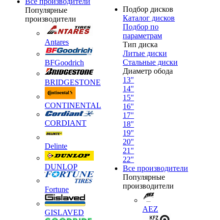
Все производители
Подбор дисков
Популярные
Каталог дисков
производители
Подбор по
параметрам
Antares
Тип диска
Литые диски
Стальные диски
BFGoodrich
Диаметр обода
13"
BRIDGESTONE
14"
15"
CONTINENTAL
16"
17"
CORDIANT
18"
19"
20"
Delinte
21"
22"
DUNLOP
Все производители
Популярные
производители
Fortune
AEZ
GISLAVED