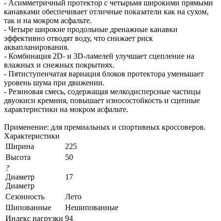
- Асимметричный протектор с четырьмя широкими прямыми
канавками обеспечивает отличные показатели как на сухом,
так и на мокром асфальте.
- Четыре широкие продольные дренажные канавки
эффективно отводят воду, что снижает риск
аквапланирования.
- Комбинация 2D- и 3D-ламелей улучшает сцепление на
влажных и снежных покрытиях.
- Пятиступенчатая вариация блоков протектора уменьшает
уровень шума при движении.
- Резиновая смесь, содержащая мелкодисперсные частицы
двуокиси кремния, повышает износостойкость и сцепные
характеристики на мокром асфальте.
Применение: для премиальных и спортивных кроссоверов.
Характеристики
Ширина
225
Высота
50
?
Диаметр
17
Диаметр
Сезонность
Лето
Шипованные
Нешипованные
Индекс нагрузки
94